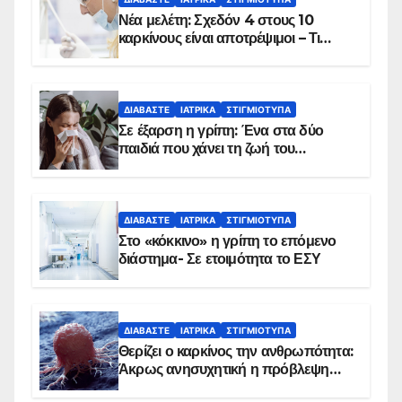
Νέα μελέτη: Σχεδόν 4 στους 10
καρκίνους είναι αποτρέψιμοι – Τι
δείχνουν τα στοιχεία
ΔΙΑΒΆΣΤΕ
ΙΑΤΡΙΚΆ
ΣΤΙΓΜΙΌΤΥΠΑ
Σε έξαρση η γρίπη: Ένα στα δύο
παιδιά που χάνει τη ζωή του
αντιμετωπίζει υποκείμενο νόσημα –
Εμβολιασμό συνιστούν οι ειδικοί
ΔΙΑΒΆΣΤΕ
ΙΑΤΡΙΚΆ
ΣΤΙΓΜΙΌΤΥΠΑ
Στο «κόκκινο» η γρίπη το επόμενο
διάστημα- Σε ετοιμότητα το ΕΣΥ
ΔΙΑΒΆΣΤΕ
ΙΑΤΡΙΚΆ
ΣΤΙΓΜΙΌΤΥΠΑ
Θερίζει ο καρκίνος την ανθρωπότητα:
Άκρως ανησυχητική η πρόβλεψη…