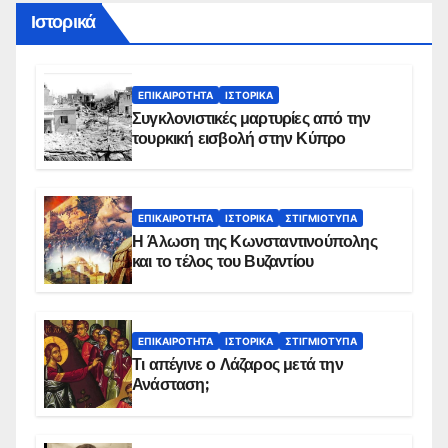
Ιστορικά
ΕΠΙΚΑΙΡΌΤΗΤΑ
ΙΣΤΟΡΙΚΆ
Συγκλονιστικές μαρτυρίες από την
τουρκική εισβολή στην Κύπρο
ΕΠΙΚΑΙΡΌΤΗΤΑ
ΙΣΤΟΡΙΚΆ
ΣΤΙΓΜΙΌΤΥΠΑ
Η Άλωση της Κωνσταντινούπολης
και το τέλος του Βυζαντίου
ΕΠΙΚΑΙΡΌΤΗΤΑ
ΙΣΤΟΡΙΚΆ
ΣΤΙΓΜΙΌΤΥΠΑ
Τι απέγινε ο Λάζαρος μετά την
Ανάσταση;