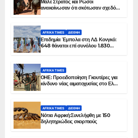
Μάλι: Στρατός και Ρώσοι
ανακοίνωσαν ότι σκότωσαν σχεδόν
100 τζιχαντιστές
AFRIKA TIMES
ΔΙΕΘΝΉ
Επιδημία Έμπολα στη ΛΔ Κονγκό:
648 θάνατοι επί συνόλου 1.830
επιβεβαιωμένων κρουσμάτων
AFRIKA TIMES
ΟΗΕ: Προειδοποίηση Γκουτέρες για
κίνδυνο νέας αιματοχυσίας στο Ελ
Ομπέιντ του Σουδάν
AFRIKA TIMES
ΔΙΕΘΝΉ
Νότια Αφρική:Συνελήφθη με 150
δηλητηριώδεις σκορπιούς