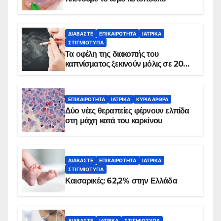
ΔΙΑΒΆΣΤΕ
ΕΠΙΚΑΙΡΌΤΗΤΑ
ΙΑΤΡΙΚΆ
ΣΤΙΓΜΙΌΤΥΠΑ
Τα οφέλη της διακοπής του
καπνίσματος ξεκινούν μόλις σε 20
λεπτά
ΕΠΙΚΑΙΡΌΤΗΤΑ
ΙΑΤΡΙΚΆ
ΚΥΡΙΑ ΑΡΘΡΑ
Δύο νέες θεραπείες φέρνουν ελπίδα
στη μάχη κατά του καρκίνου
ΔΙΑΒΆΣΤΕ
ΕΠΙΚΑΙΡΌΤΗΤΑ
ΙΑΤΡΙΚΆ
ΣΤΙΓΜΙΌΤΥΠΑ
Καισαρικές: 62,2% στην Ελλάδα
ΔΙΑΒΆΣΤΕ
ΙΑΤΡΙΚΆ
ΣΤΙΓΜΙΌΤΥΠΑ