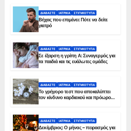
ΔΙΑΒΆΣΤΕ
ΙΑΤΡΙΚΆ
ΣΤΙΓΜΙΌΤΥΠΑ
Βήχας που επιμένει: Πότε να δείτε
γιατρό
ΔΙΑΒΆΣΤΕ
ΙΑΤΡΙΚΆ
ΣΤΙΓΜΙΌΤΥΠΑ
Σε έξαρση η γρίπη Α: Συναγερμός για
τα παιδιά και τις ευάλωτες ομάδες
ΔΙΑΒΆΣΤΕ
ΙΑΤΡΙΚΆ
ΣΤΙΓΜΙΌΤΥΠΑ
Το γρήγορο τεστ που αποκαλύπτει
τον κίνδυνο καρδιακού και πρόωρου
θανάτου
ΔΙΑΒΆΣΤΕ
ΙΑΤΡΙΚΆ
ΣΤΙΓΜΙΌΤΥΠΑ
Δεκέμβριος: Ο μήνας – πειρασμός για