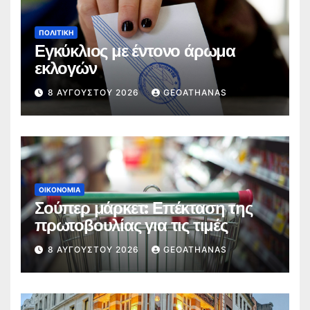
ΠΟΛΙΤΙΚΉ
Εγκύκλιος με έντονο άρωμα
εκλογών
8 ΑΥΓΟΎΣΤΟΥ 2026
GEOATHANAS
ΟΙΚΟΝΟΜΊΑ
Σούπερ μάρκετ: Επέκταση της
πρωτοβουλίας για τις τιμές
8 ΑΥΓΟΎΣΤΟΥ 2026
GEOATHANAS