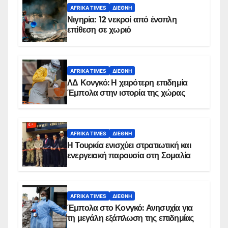
AFRIKA TIMES
ΔΙΕΘΝΉ
Νιγηρία: 12 νεκροί από ένοπλη
επίθεση σε χωριό
AFRIKA TIMES
ΔΙΕΘΝΉ
ΛΔ Κονγκό: Η χειρότερη επιδημία
Έμπολα στην ιστορία της χώρας
AFRIKA TIMES
ΔΙΕΘΝΉ
Η Τουρκία ενισχύει στρατιωτική και
ενεργειακή παρουσία στη Σομαλία
AFRIKA TIMES
ΔΙΕΘΝΉ
Έμπολα στο Κονγκό: Ανησυχία για
τη μεγάλη εξάπλωση της επιδημίας