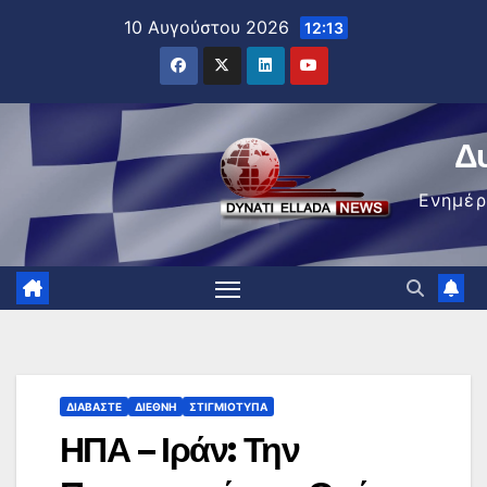
Μετάβαση
10 Αυγούστου 2026
12:13
στο
περιεχόμενο
Δ
Ενημέ
ΔΙΑΒΆΣΤΕ
ΔΙΕΘΝΉ
ΣΤΙΓΜΙΌΤΥΠΑ
ΗΠΑ – Ιράν: Την