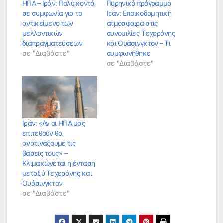
ΗΠΑ – Ιράν: Πολύ κοντά
Πυρηνικό πρόγραμμα
σε συμφωνία για το
Ιράν: Εποικοδομητική
αντικείμενο των
ατμόσφαιρα στις
μελλοντικών
συνομιλίες Τεχεράνης
διαπραγματεύσεων
και Ουάσινγκτον – Τι
σε "Διαβάστε"
συμφωνήθηκε
σε "Διαβάστε"
Ιράν: «Αν οι ΗΠΑ μας
επιτεθούν θα
ανατινάξουμε τις
βάσεις τους» –
Κλιμακώνεται η ένταση
μεταξύ Τεχεράνης και
Ουάσινγκτον
σε "Διαβάστε"