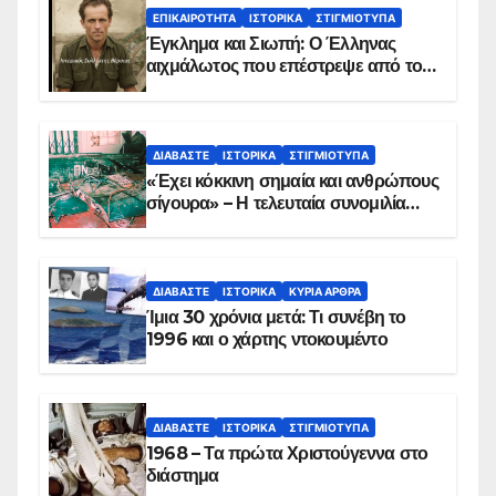
ΕΠΙΚΑΙΡΌΤΗΤΑ
ΙΣΤΟΡΙΚΆ
ΣΤΙΓΜΙΌΤΥΠΑ
Έγκλημα και Σιωπή: Ο Έλληνας
αιχμάλωτος που επέστρεψε από το
Παραπέτασμα
ΔΙΑΒΆΣΤΕ
ΙΣΤΟΡΙΚΆ
ΣΤΙΓΜΙΌΤΥΠΑ
«Έχει κόκκινη σημαία και ανθρώπους
σίγουρα» – Η τελευταία συνομιλία
των ηρώων στα Ίμια, πριν τη
συντριβή του ελικοπτέρου
ΔΙΑΒΆΣΤΕ
ΙΣΤΟΡΙΚΆ
ΚΥΡΙΑ ΑΡΘΡΑ
Ίμια 30 χρόνια μετά: Τι συνέβη το
1996 και ο χάρτης ντοκουμέντο
ΔΙΑΒΆΣΤΕ
ΙΣΤΟΡΙΚΆ
ΣΤΙΓΜΙΌΤΥΠΑ
1968 – Τα πρώτα Χριστούγεννα στο
διάστημα