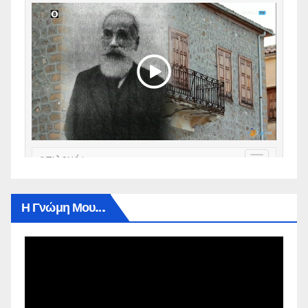
Η Γνώμη Μου…