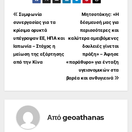
Πλοήγηση
Συμφωνία
Μητσοτάκης: «Η
συνεργασίας για τα
δέσμευσή μας για
άρθρων
κρίσιμα ορυκτά
περισσότερες και
υπέγραψαν ΕΕ, ΗΠΑ και
καλύτερα αμειβόμενες
Ιαπωνία – Στόχος η
δουλειές γίνεται
μείωση της εξάρτησης
πράξη» – Άφησε
από την Κίνα
«παράθυρο» για ένταξη
υγειονομικών στα
βαρέα και ανθυγιεινά
Από
geoathanas