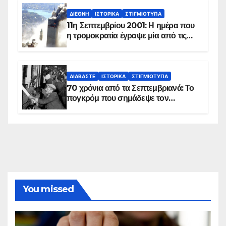
ΔΙΕΘΝΉ
ΙΣΤΟΡΙΚΆ
ΣΤΙΓΜΙΌΤΥΠΑ
11η Σεπτεμβρίου 2001: Η ημέρα που
η τρομοκρατία έγραψε μία από τις
πιο μαύρες σελίδες στην ιστορία του
πλανήτη
ΔΙΑΒΆΣΤΕ
ΙΣΤΟΡΙΚΆ
ΣΤΙΓΜΙΌΤΥΠΑ
70 χρόνια από τα Σεπτεμβριανά: Το
πογκρόμ που σημάδεψε τον
ελληνισμό της Κωνσταντινούπολης
You missed