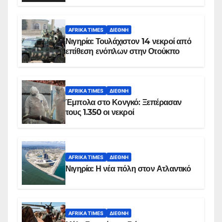
AFRIKA TIMES
ΔΙΕΘΝΉ
Νιγηρία: Τουλάχιστον 14 νεκροί από
επίθεση ενόπλων στην Οτούκπο
AFRIKA TIMES
ΔΙΕΘΝΉ
Έμπολα στο Κονγκό: Ξεπέρασαν
τους 1.350 οι νεκροί
AFRIKA TIMES
ΔΙΕΘΝΉ
Νιγηρία: Η νέα πόλη στον Ατλαντικό
AFRIKA TIMES
ΔΙΕΘΝΉ