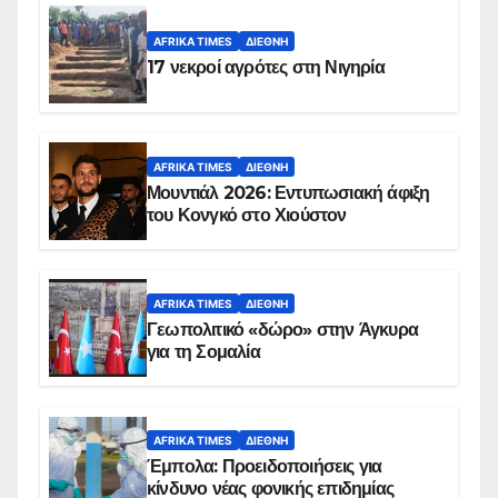
AFRIKA TIMES
ΔΙΕΘΝΉ
17 νεκροί αγρότες στη Νιγηρία
AFRIKA TIMES
ΔΙΕΘΝΉ
Μουντιάλ 2026: Εντυπωσιακή άφιξη
του Κονγκό στο Χιούστον
AFRIKA TIMES
ΔΙΕΘΝΉ
Γεωπολιτικό «δώρο» στην Άγκυρα
για τη Σομαλία
AFRIKA TIMES
ΔΙΕΘΝΉ
Έμπολα: Προειδοποιήσεις για
κίνδυνο νέας φονικής επιδημίας