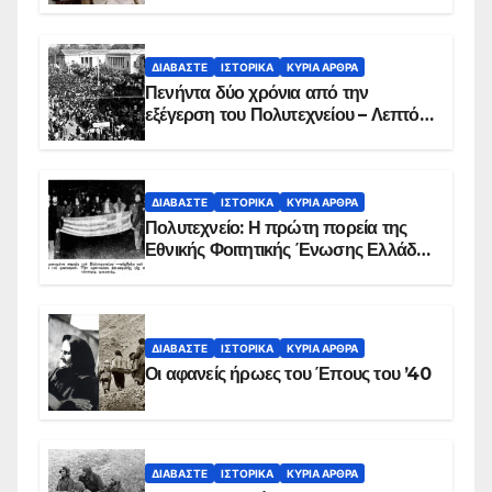
ΔΙΑΒΆΣΤΕ
ΙΣΤΟΡΙΚΆ
ΚΥΡΙΑ ΑΡΘΡΑ
Πενήντα δύο χρόνια από την
εξέγερση του Πολυτεχνείου – Λεπτό
προς λεπτό η εισβολή – ΦΩΤΟ και
ΒΙΝΤΕΟ
ΔΙΑΒΆΣΤΕ
ΙΣΤΟΡΙΚΆ
ΚΥΡΙΑ ΑΡΘΡΑ
Πολυτεχνείο: Η πρώτη πορεία της
Εθνικής Φοιτητικής Ένωσης Ελλάδος
στις 17 Νοεμβρίου 1975 με την
αιματοβαμμένη σημαία
ΔΙΑΒΆΣΤΕ
ΙΣΤΟΡΙΚΆ
ΚΥΡΙΑ ΑΡΘΡΑ
Οι αφανείς ήρωες του Έπους του ’40
ΔΙΑΒΆΣΤΕ
ΙΣΤΟΡΙΚΆ
ΚΥΡΙΑ ΑΡΘΡΑ