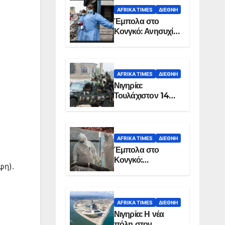
AFRIKA TIMES
ΔΙΕΘΝΉ
Έμπολα στο
Κονγκό: Ανησυχία
για τη μεγάλη
εξάπλωση της
επιδημίας
AFRIKA TIMES
ΔΙΕΘΝΉ
Νιγηρία:
Τουλάχιστον 14
νεκροί από
επίθεση ενόπλων
στην Οτούκπο
AFRIKA TIMES
ΔΙΕΘΝΉ
Έμπολα στο
Κονγκό:
φη).
Ξεπέρασαν τους
1.350 οι νεκροί
AFRIKA TIMES
ΔΙΕΘΝΉ
Νιγηρία: Η νέα
πόλη στον