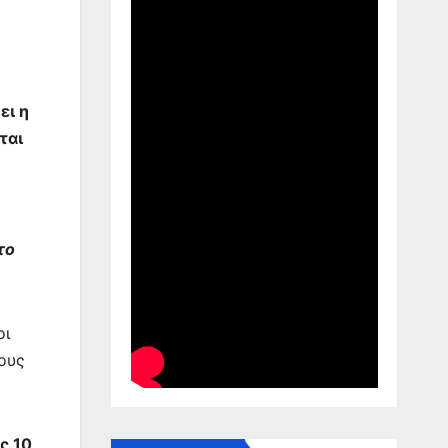
ει η
ται
το
οι
ους
ς 10