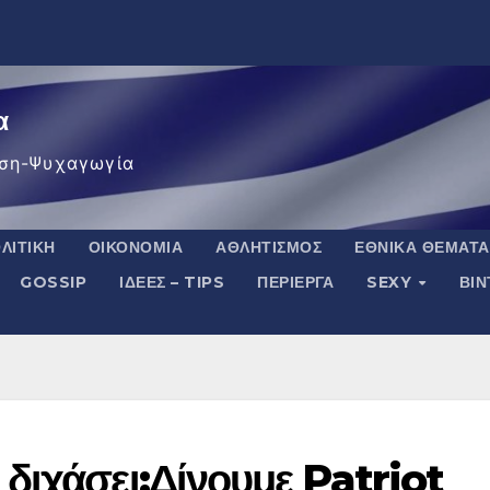
α
ση-Ψυχαγωγία
ΛΙΤΙΚΉ
ΟΙΚΟΝΟΜΊΑ
ΑΘΛΗΤΙΣΜΌΣ
ΕΘΝΙΚΆ ΘΈΜΑΤΑ
GOSSIP
ΙΔΈΕΣ – TIPS
ΠΕΡΊΕΡΓΑ
SEXY
ΒΙ
διχάσει:Δίνουμε Patriot