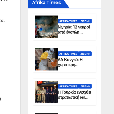
Αfrika Times
ται
AFRIKA TIMES
ΔΙΕΘΝΉ
Νιγηρία: 12 νεκροί
από ένοπλη
επίθεση σε χωριό
AFRIKA TIMES
ΔΙΕΘΝΉ
ΛΔ Κονγκό: Η
χειρότερη
επιδημία Έμπολα
στην ιστορία της
χώρας
AFRIKA TIMES
ΔΙΕΘΝΉ
Η Τουρκία ενισχύει
στρατιωτική και
0
ενεργειακή
παρουσία στη
Σομαλία