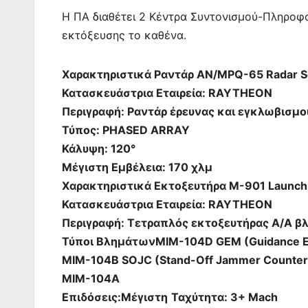
Η ΠΑ διαθέτει 2 Κέντρα Συντονισμού-Πληροφ
εκτόξευσης το καθένα.
Χαρακτηριστικά Ραντάρ AN/MPQ-65 Radar S
Κατασκευάστρια Εταιρεία: RAYTHEON
Περιγραφή: Ραντάρ έρευνας και εγκλωβισμ
Τύπος: PHASED ARRAY
Κάλυψη: 120°
Μέγιστη Εμβέλεια: 170 χλμ
Χαρακτηριστικά Εκτοξευτήρα M-901 Launchi
Κατασκευάστρια Εταιρεία: RAYTHEON
Περιγραφή: Τετραπλός εκτοξευτήρας Α/Α 
Τύποι ΒλημάτωνMIM-104D GEM (Guidance En
MIM-104B SOJC (Stand-Off Jammer Counter
MIM-104A
Επιδόσεις:Μέγιστη
Ταχύτητα: 3+ Mach