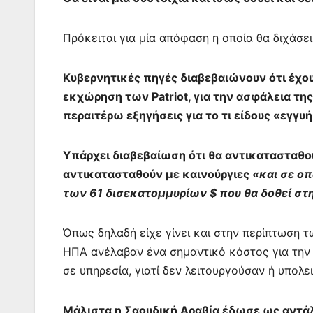
o
p
g
k
er
Πρόκειται για μία απόφαση η οποία θα διχάσε
Κυβερνητικές πηγές διαβεβαιώνουν ότι έχουν
εκχώρηση των Patriot, για την ασφάλεια τη
περαιτέρω εξηγήσεις για το τι είδους «εγγυ
Υπάρχει διαβεβαίωση ότι θα αντικατασταθού
αντικατασταθούν με καινούργιες
«και σε ο
των 61 δισεκατομμυρίων $ που θα δοθεί στ
Όπως δηλαδή είχε γίνει και στην περίπτωση τ
ΗΠΑ ανέλαβαν ένα σημαντικό κόστος για την 
σε υπηρεσία, γιατί δεν λειτουργούσαν ή υπολ
Μάλιστα η Σαουδική Αραβία έδωσε ως αντάλ