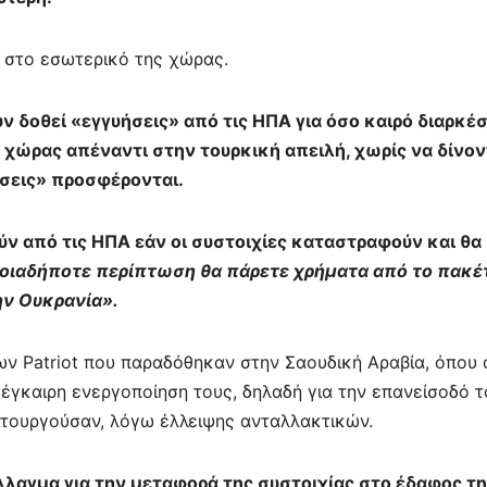
ίτ
ε
ι στο εσωτερικό της χώρας.
 δοθεί «εγγυήσεις» από τις ΗΠΑ για όσο καιρό διαρκέσ
ς χώρας απέναντι στην τουρκική απειλή, χωρίς να δίνον
ήσεις» προσφέρονται.
ν από τις ΗΠΑ εάν οι συστοιχίες καταστραφούν και θα
ποιαδήποτε περίπτωση θα πάρετε χρήματα από το πακέ
ην Ουκρανία».
ων Patriot που παραδόθηκαν στην Σαουδική Αραβία, όπου 
έγκαιρη ενεργοποίηση τους, δηλαδή για την επανείσοδό τ
ειτουργούσαν, λόγω έλλειψης ανταλλακτικών.
λαγμα για την μεταφορά της συστοιχίας στο έδαφος τη