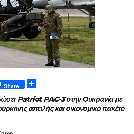
Μ
Share
οι
δώσει Patriot PAC-3 στην Ουκρανία με
ρ
ουρκικής απειλής και οικονομικό πακέτο
α
σ
τε
ύτερη.