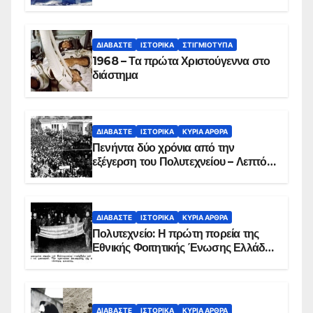
ΔΙΑΒΆΣΤΕ
ΙΣΤΟΡΙΚΆ
ΣΤΙΓΜΙΌΤΥΠΑ
1968 – Τα πρώτα Χριστούγεννα στο
διάστημα
ΔΙΑΒΆΣΤΕ
ΙΣΤΟΡΙΚΆ
ΚΥΡΙΑ ΑΡΘΡΑ
Πενήντα δύο χρόνια από την
εξέγερση του Πολυτεχνείου – Λεπτό
προς λεπτό η εισβολή – ΦΩΤΟ και
ΒΙΝΤΕΟ
ΔΙΑΒΆΣΤΕ
ΙΣΤΟΡΙΚΆ
ΚΥΡΙΑ ΑΡΘΡΑ
Πολυτεχνείο: Η πρώτη πορεία της
Εθνικής Φοιτητικής Ένωσης Ελλάδος
στις 17 Νοεμβρίου 1975 με την
αιματοβαμμένη σημαία
ΔΙΑΒΆΣΤΕ
ΙΣΤΟΡΙΚΆ
ΚΥΡΙΑ ΑΡΘΡΑ