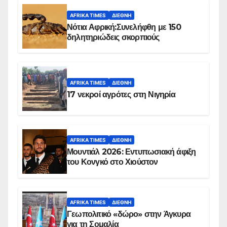
AFRIKA TIMES
ΔΙΕΘΝΉ
Νότια Αφρική:Συνελήφθη με 150
δηλητηριώδεις σκορπιούς
AFRIKA TIMES
ΔΙΕΘΝΉ
17 νεκροί αγρότες στη Νιγηρία
AFRIKA TIMES
ΔΙΕΘΝΉ
Μουντιάλ 2026: Εντυπωσιακή άφιξη
του Κονγκό στο Χιούστον
AFRIKA TIMES
ΔΙΕΘΝΉ
Γεωπολιτικό «δώρο» στην Άγκυρα
για τη Σομαλία