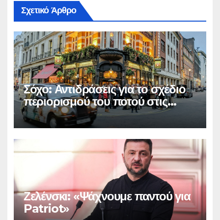
Σχετικό Άρθρο
Σόχο: Αντιδράσεις για το σχέδιο
περιορισμού του ποτού στις
παμπ
Ζελένσκι: «Ψάχνουμε παντού για
Patriot»