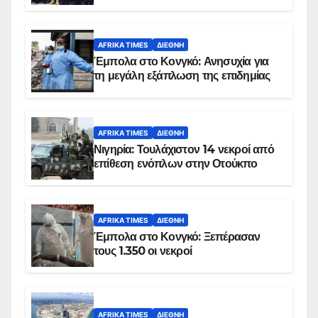
AFRIKA TIMES
ΔΙΕΘΝΉ
Έμπολα στο Κονγκό: Ανησυχία για
τη μεγάλη εξάπλωση της επιδημίας
AFRIKA TIMES
ΔΙΕΘΝΉ
Νιγηρία: Τουλάχιστον 14 νεκροί από
επίθεση ενόπλων στην Οτούκπο
AFRIKA TIMES
ΔΙΕΘΝΉ
Έμπολα στο Κονγκό: Ξεπέρασαν
τους 1.350 οι νεκροί
AFRIKA TIMES
ΔΙΕΘΝΉ