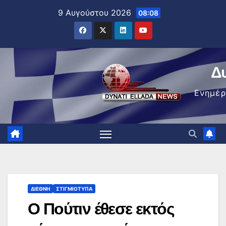
Μετάβαση
9 Αυγούστου 2026
08:08
στο
περιεχόμενο
Δ
Ενημέ
ΔΙΕΘΝΉ
ΣΤΙΓΜΙΌΤΥΠΑ
Ο Πούτιν έθεσε εκτός