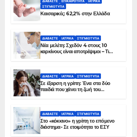
ΔΙΑΒΆΣΤΕ
ΕΠΙΚΑΙΡΌΤΗΤΑ
ΙΑΤΡΙΚΆ
ΣΤΙΓΜΙΌΤΥΠΑ
Καισαρικές: 62,2% στην Ελλάδα
ΔΙΑΒΆΣΤΕ
ΙΑΤΡΙΚΆ
ΣΤΙΓΜΙΌΤΥΠΑ
Νέα μελέτη: Σχεδόν 4 στους 10
καρκίνους είναι αποτρέψιμοι – Τι
δείχνουν τα στοιχεία
ΔΙΑΒΆΣΤΕ
ΙΑΤΡΙΚΆ
ΣΤΙΓΜΙΌΤΥΠΑ
Σε έξαρση η γρίπη: Ένα στα δύο
παιδιά που χάνει τη ζωή του
αντιμετωπίζει υποκείμενο νόσημα –
Εμβολιασμό συνιστούν οι ειδικοί
ΔΙΑΒΆΣΤΕ
ΙΑΤΡΙΚΆ
ΣΤΙΓΜΙΌΤΥΠΑ
Στο «κόκκινο» η γρίπη το επόμενο
διάστημα- Σε ετοιμότητα το ΕΣΥ