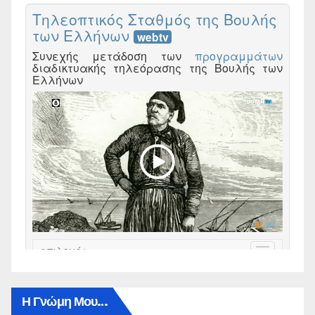
Η Γνώμη Μου…