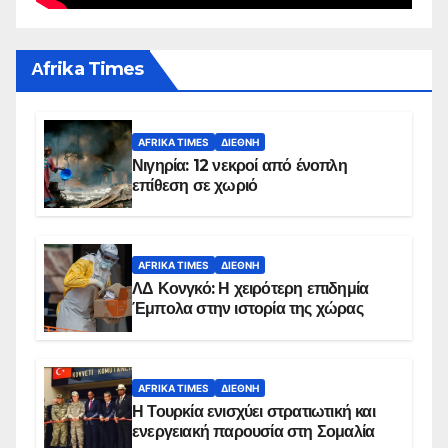
Αfrika Times
AFRIKA TIMES
ΔΙΕΘΝΉ
Νιγηρία: 12 νεκροί από ένοπλη
επίθεση σε χωριό
AFRIKA TIMES
ΔΙΕΘΝΉ
ΛΔ Κονγκό: Η χειρότερη επιδημία
Έμπολα στην ιστορία της χώρας
AFRIKA TIMES
ΔΙΕΘΝΉ
Η Τουρκία ενισχύει στρατιωτική και
ενεργειακή παρουσία στη Σομαλία