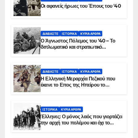
Οι αφανείς ήρωες του Έπους του ’40
ΔΙΑΒΆΣΤΕ
ΙΣΤΟΡΙΚΆ
ΚΥΡΙΑ ΑΡΘΡΑ
Ο Άγνωστος Πόλεμος του ’40 – Το
διπλωματικό και στρατιωτικό
παρασκήνιο
ΔΙΑΒΆΣΤΕ
ΙΣΤΟΡΙΚΆ
ΚΥΡΙΑ ΑΡΘΡΑ
Η Ελληνική Μεραρχία Πεζικού που
έκανε το Επος της Ηπείρου το
χειμώνα του 1940
ΙΣΤΟΡΙΚΆ
ΚΥΡΙΑ ΑΡΘΡΑ
Έλληνες: Ο μόνος λαός που γιορτάζει
την αρχή του πολέμου και όχι το
τέλος του