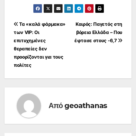
Πλοήγηση
Τα «καλά φάρμακα»
Καιρός: Παγετός στη
των VIP: Οι
βόρεια Ελλάδα – Που
άρθρων
επιτυχημένες
έφτασε στους -6,7
θεραπείες δεν
προορίζονται για τους
πολίτες
Από
geoathanas