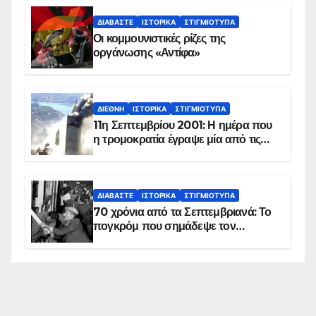
ΔΙΑΒΆΣΤΕ
ΙΣΤΟΡΙΚΆ
ΣΤΙΓΜΙΌΤΥΠΑ
Οι κομμουνιστικές ρίζες της
οργάνωσης «Αντίφα»
ΔΙΕΘΝΉ
ΙΣΤΟΡΙΚΆ
ΣΤΙΓΜΙΌΤΥΠΑ
11η Σεπτεμβρίου 2001: Η ημέρα που
η τρομοκρατία έγραψε μία από τις
πιο μαύρες σελίδες στην ιστορία του
πλανήτη
ΔΙΑΒΆΣΤΕ
ΙΣΤΟΡΙΚΆ
ΣΤΙΓΜΙΌΤΥΠΑ
70 χρόνια από τα Σεπτεμβριανά: Το
πογκρόμ που σημάδεψε τον
ελληνισμό της Κωνσταντινούπολης