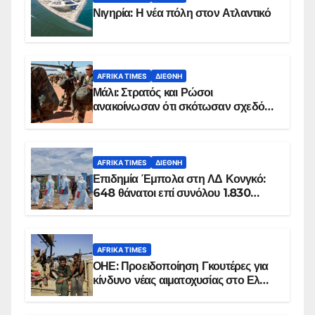
Νιγηρία: Η νέα πόλη στον Ατλαντικό
AFRIKA TIMES
ΔΙΕΘΝΉ
Μάλι: Στρατός και Ρώσοι
ανακοίνωσαν ότι σκότωσαν σχεδόν
100 τζιχαντιστές
AFRIKA TIMES
ΔΙΕΘΝΉ
Επιδημία Έμπολα στη ΛΔ Κονγκό:
648 θάνατοι επί συνόλου 1.830
επιβεβαιωμένων κρουσμάτων
AFRIKA TIMES
ΟΗΕ: Προειδοποίηση Γκουτέρες για
κίνδυνο νέας αιματοχυσίας στο Ελ
Ομπέιντ του Σουδάν