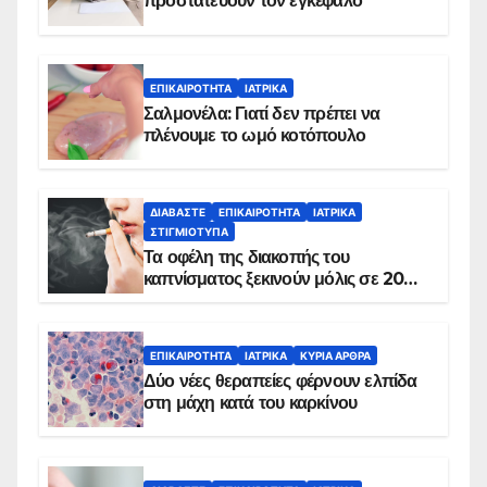
προστατεύουν τον εγκέφαλο
ΕΠΙΚΑΙΡΌΤΗΤΑ
ΙΑΤΡΙΚΆ
Σαλμονέλα: Γιατί δεν πρέπει να
πλένουμε το ωμό κοτόπουλο
ΔΙΑΒΆΣΤΕ
ΕΠΙΚΑΙΡΌΤΗΤΑ
ΙΑΤΡΙΚΆ
ΣΤΙΓΜΙΌΤΥΠΑ
Τα οφέλη της διακοπής του
καπνίσματος ξεκινούν μόλις σε 20
λεπτά
ΕΠΙΚΑΙΡΌΤΗΤΑ
ΙΑΤΡΙΚΆ
ΚΥΡΙΑ ΑΡΘΡΑ
Δύο νέες θεραπείες φέρνουν ελπίδα
στη μάχη κατά του καρκίνου