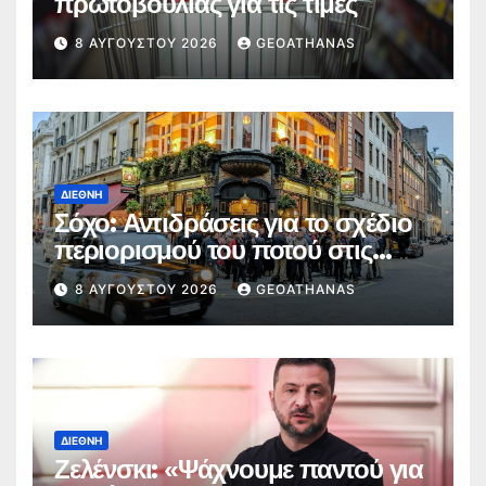
πρωτοβουλίας για τις τιμές
8 ΑΥΓΟΎΣΤΟΥ 2026
GEOATHANAS
ΔΙΕΘΝΉ
Σόχο: Αντιδράσεις για το σχέδιο
περιορισμού του ποτού στις
παμπ
8 ΑΥΓΟΎΣΤΟΥ 2026
GEOATHANAS
ΔΙΕΘΝΉ
Ζελένσκι: «Ψάχνουμε παντού για