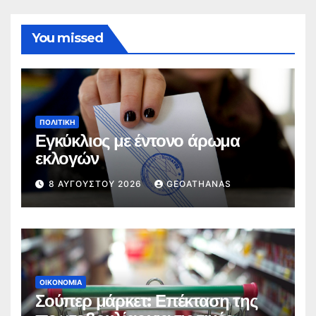
You missed
ΠΟΛΙΤΙΚΉ
Εγκύκλιος με έντονο άρωμα
εκλογών
8 ΑΥΓΟΎΣΤΟΥ 2026
GEOATHANAS
ΟΙΚΟΝΟΜΊΑ
Σούπερ μάρκετ: Επέκταση της