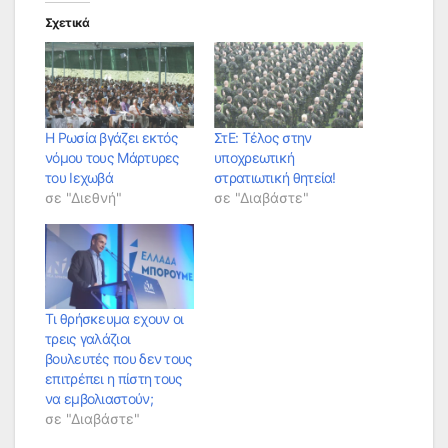
Σχετικά
Η Ρωσία βγάζει εκτός
ΣτΕ: Τέλος στην
νόμου τους Μάρτυρες
υποχρεωτική
του Ιεχωβά
στρατιωτική θητεία!
σε "Διεθνή"
σε "Διαβάστε"
Τι θρήσκευμα εχουν οι
τρεις γαλάζιοι
βουλευτές που δεν τους
επιτρέπει η πίστη τους
να εμβολιαστούν;
σε "Διαβάστε"