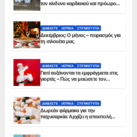
τον κίνδυνο καρδιακού και πρόωρου
θανάτου
ΔΙΑΒΆΣΤΕ
ΙΑΤΡΙΚΆ
ΣΤΙΓΜΙΌΤΥΠΑ
Δεκέμβριος: Ο μήνας – πειρασμός για
τη σιλουέτα μας
ΔΙΑΒΆΣΤΕ
ΙΑΤΡΙΚΆ
ΣΤΙΓΜΙΌΤΥΠΑ
Γιατί αυξάνονται τα εμφράγματα στις
γιορτές – Πώς να μειώσετε τον
κίνδυνο, σύμφωνα με καρδιολόγο
ΔΙΑΒΆΣΤΕ
ΙΑΤΡΙΚΆ
ΣΤΙΓΜΙΌΤΥΠΑ
Δωρεάν φάρμακα για την
παχυσαρκία: Αρχίζει η αποστολή
sms για τους δικαιούχους – Οι
προϋποθέσεις ένταξης στο
πρόγραμμα