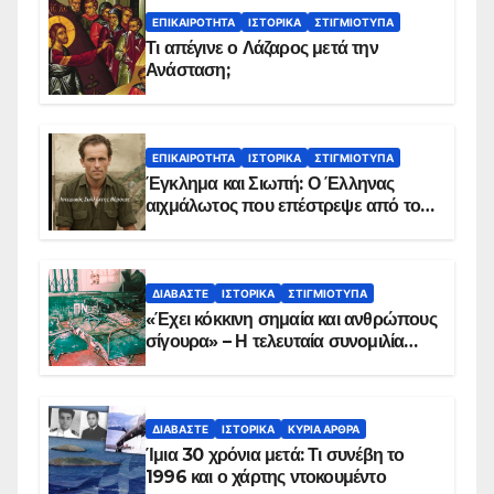
ΕΠΙΚΑΙΡΌΤΗΤΑ
ΙΣΤΟΡΙΚΆ
ΣΤΙΓΜΙΌΤΥΠΑ
Τι απέγινε ο Λάζαρος μετά την
Ανάσταση;
ΕΠΙΚΑΙΡΌΤΗΤΑ
ΙΣΤΟΡΙΚΆ
ΣΤΙΓΜΙΌΤΥΠΑ
Έγκλημα και Σιωπή: Ο Έλληνας
αιχμάλωτος που επέστρεψε από το
Παραπέτασμα
ΔΙΑΒΆΣΤΕ
ΙΣΤΟΡΙΚΆ
ΣΤΙΓΜΙΌΤΥΠΑ
«Έχει κόκκινη σημαία και ανθρώπους
σίγουρα» – Η τελευταία συνομιλία
των ηρώων στα Ίμια, πριν τη
συντριβή του ελικοπτέρου
ΔΙΑΒΆΣΤΕ
ΙΣΤΟΡΙΚΆ
ΚΥΡΙΑ ΑΡΘΡΑ
Ίμια 30 χρόνια μετά: Τι συνέβη το
1996 και ο χάρτης ντοκουμέντο