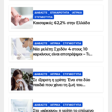
ΔΙΑΒΆΣΤΕ
ΕΠΙΚΑΙΡΌΤΗΤΑ
ΙΑΤΡΙΚΆ
ΣΤΙΓΜΙΌΤΥΠΑ
Καισαρικές: 62,2% στην Ελλάδα
ΔΙΑΒΆΣΤΕ
ΙΑΤΡΙΚΆ
ΣΤΙΓΜΙΌΤΥΠΑ
Νέα μελέτη: Σχεδόν 4 στους 10
καρκίνους είναι αποτρέψιμοι – Τι
δείχνουν τα στοιχεία
ΔΙΑΒΆΣΤΕ
ΙΑΤΡΙΚΆ
ΣΤΙΓΜΙΌΤΥΠΑ
Σε έξαρση η γρίπη: Ένα στα δύο
παιδιά που χάνει τη ζωή του
αντιμετωπίζει υποκείμενο νόσημα –
Εμβολιασμό συνιστούν οι ειδικοί
ΔΙΑΒΆΣΤΕ
ΙΑΤΡΙΚΆ
ΣΤΙΓΜΙΌΤΥΠΑ
Στο «κόκκινο» η γρίπη το επόμενο