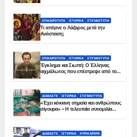
ΕΠΙΚΑΙΡΌΤΗΤΑ
ΙΣΤΟΡΙΚΆ
ΣΤΙΓΜΙΌΤΥΠΑ
Τι απέγινε ο Λάζαρος μετά την
Ανάσταση;
ΕΠΙΚΑΙΡΌΤΗΤΑ
ΙΣΤΟΡΙΚΆ
ΣΤΙΓΜΙΌΤΥΠΑ
Έγκλημα και Σιωπή: Ο Έλληνας
αιχμάλωτος που επέστρεψε από το
Παραπέτασμα
ΔΙΑΒΆΣΤΕ
ΙΣΤΟΡΙΚΆ
ΣΤΙΓΜΙΌΤΥΠΑ
«Έχει κόκκινη σημαία και ανθρώπους
σίγουρα» – Η τελευταία συνομιλία
των ηρώων στα Ίμια, πριν τη
συντριβή του ελικοπτέρου
ΔΙΑΒΆΣΤΕ
ΙΣΤΟΡΙΚΆ
ΚΥΡΙΑ ΑΡΘΡΑ