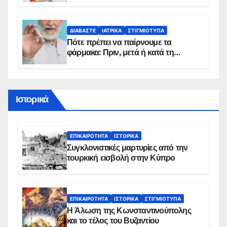
sms για τους δικαιούχους – Οι
προϋποθέσεις ένταξης στο
πρόγραμμα
ΔΙΑΒΆΣΤΕ
ΙΑΤΡΙΚΆ
ΣΤΙΓΜΙΌΤΥΠΑ
Πότε πρέπει να παίρνουμε τα
φάρμακα: Πριν, μετά ή κατά τη
διάρκεια του φαγητού;
Ιστορικά
ΕΠΙΚΑΙΡΌΤΗΤΑ
ΙΣΤΟΡΙΚΆ
Συγκλονιστικές μαρτυρίες από την
τουρκική εισβολή στην Κύπρο
ΕΠΙΚΑΙΡΌΤΗΤΑ
ΙΣΤΟΡΙΚΆ
ΣΤΙΓΜΙΌΤΥΠΑ
Η Άλωση της Κωνσταντινούπολης
και το τέλος του Βυζαντίου