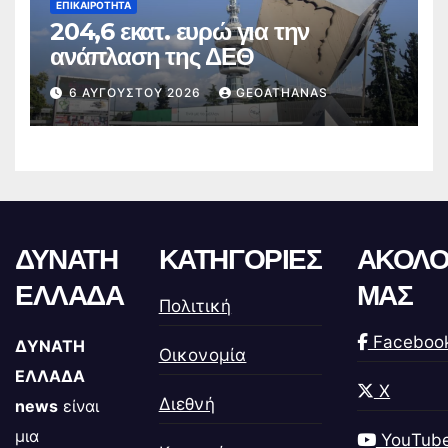
ΕΠΙΚΑΙΡΌΤΗΤΑ
204,6 εκατ. ευρώ για την
ανάπλαση της ΔΕΘ
6 ΑΥΓΟΎΣΤΟΥ 2026
GEOATHANAS
ΔΥΝΑΤΗ
ΚΑΤΗΓΟΡΙΕΣ
ΑΚΟΛΟ
ΕΛΛΑΔΑ
ΜΑΣ
Πολιτική
Faceboo
ΔΥΝΑΤΗ
Οικονομία
ΕΛΛΑΔΑ
X
Διεθνή
news
είναι
μια
YouTub