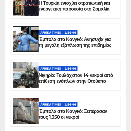
Η Τουρκία ενισχύει στρατιωτική και
ενεργειακή παρουσία στη Σομαλία
AFRIKA TIMES
ΔΙΕΘΝΉ
Έμπολα στο Κονγκό: Ανησυχία για
τη μεγάλη εξάπλωση της επιδημίας
AFRIKA TIMES
ΔΙΕΘΝΉ
Νιγηρία: Τουλάχιστον 14 νεκροί από
επίθεση ενόπλων στην Οτούκπο
AFRIKA TIMES
ΔΙΕΘΝΉ
Έμπολα στο Κονγκό: Ξεπέρασαν
τους 1.350 οι νεκροί