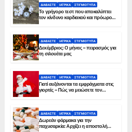
ΔΙΑΒΆΣΤΕ
ΙΑΤΡΙΚΆ
ΣΤΙΓΜΙΌΤΥΠΑ
Το γρήγορο τεστ που αποκαλύπτει
τον κίνδυνο καρδιακού και πρόωρου
θανάτου
ΔΙΑΒΆΣΤΕ
ΙΑΤΡΙΚΆ
ΣΤΙΓΜΙΌΤΥΠΑ
Δεκέμβριος: Ο μήνας – πειρασμός για
τη σιλουέτα μας
ΔΙΑΒΆΣΤΕ
ΙΑΤΡΙΚΆ
ΣΤΙΓΜΙΌΤΥΠΑ
Γιατί αυξάνονται τα εμφράγματα στις
γιορτές – Πώς να μειώσετε τον
κίνδυνο, σύμφωνα με καρδιολόγο
ΔΙΑΒΆΣΤΕ
ΙΑΤΡΙΚΆ
ΣΤΙΓΜΙΌΤΥΠΑ
Δωρεάν φάρμακα για την
παχυσαρκία: Αρχίζει η αποστολή