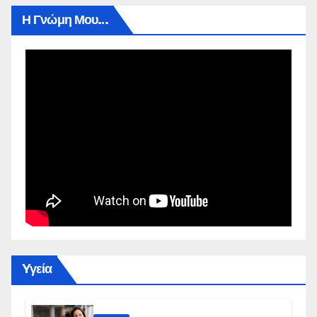
Η Γνώμη Μου…
Yγεία