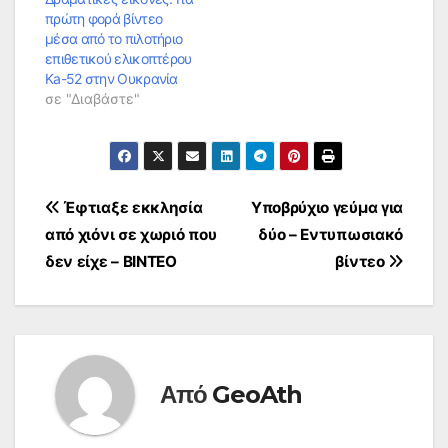
πρώτη φορά βίντεο
μέσα από το πιλοτήριο
επιθετικού ελικοπτέρου
Ka-52 στην Ουκρανία
σε "Διαβάστε"
Πλοήγηση
Έφτιαξε εκκλησία
Υποβρύχιο γεύμα για
από χιόνι σε χωριό που
δύο – Εντυπωσιακό
άρθρων
δεν είχε – ΒΙΝΤΕΟ
βίντεο
Από
GeoAth