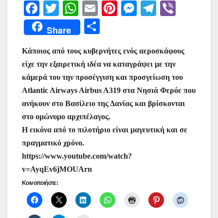
F
T
W
E
Pi
M
T
Vi
a
w
h
m
nt
e
el
b
Μ
Share
c
itt
at
ai
er
s
e
er
οι
e
er
s
l
e
s
gr
Κάποιος από τους κυβερνήτες ενός αεροσκάφους
ρ
είχε την εξαιρετική ιδέα να καταγράψει με την
b
A
st
e
a
α
κάμερά του την προσέγγιση και προσγείωση του
o
p
n
m
σ
Atlantic Airways Airbus A319 στα Νησιά Φερόε που
o
p
g
τε
ανήκουν στο Βασίλειο της Δανίας και βρίσκονται
k
er
ίτ
στο ομώνυμο αρχιπέλαγος.
Η εικόνα από το πιλοτήριο είναι μαγευτική και σε
ε
πραγματικό χρόνο.
https://www.youtube.com/watch?
v=AyqEv6jMOUArn
Κοινοποιήστε: