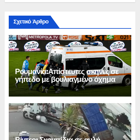
Σχετικό Άρθρο
Ρουμανία:Απίστευτες σκηνές σε
γήπεδο με βουλιαγμένο όχημα
Βίντεο: Σκουπίδια σε αυλή