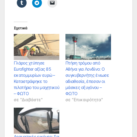
Σχετικά
Γλάρος χτύπησε
Πτήση τρόμου από
Eurofighter αξίας 85
Αθήνα για Λονδίνο: Ο
εκατομμυρίων ευρώ –
συγκυβερνήτης ένιωσε
Καταστράφηκε το
αδιαθεσία, έπεσαν οι
πιλοτήριο του μαχητικού
μάσκες οξυγόνου –
– ΦΩΤΟ
ΦΩΤΟ
σε "Διαβάστε"
σε "Επικαιρότητα"
Δραματικές εικόνες: Για