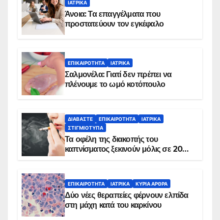
ΙΑΤΡΙΚΆ
Άνοια: Τα επαγγέλματα που
προστατεύουν τον εγκέφαλο
ΕΠΙΚΑΙΡΌΤΗΤΑ
ΙΑΤΡΙΚΆ
Σαλμονέλα: Γιατί δεν πρέπει να
πλένουμε το ωμό κοτόπουλο
ΔΙΑΒΆΣΤΕ
ΕΠΙΚΑΙΡΌΤΗΤΑ
ΙΑΤΡΙΚΆ
ΣΤΙΓΜΙΌΤΥΠΑ
Τα οφέλη της διακοπής του
καπνίσματος ξεκινούν μόλις σε 20
λεπτά
ΕΠΙΚΑΙΡΌΤΗΤΑ
ΙΑΤΡΙΚΆ
ΚΥΡΙΑ ΑΡΘΡΑ
Δύο νέες θεραπείες φέρνουν ελπίδα
στη μάχη κατά του καρκίνου