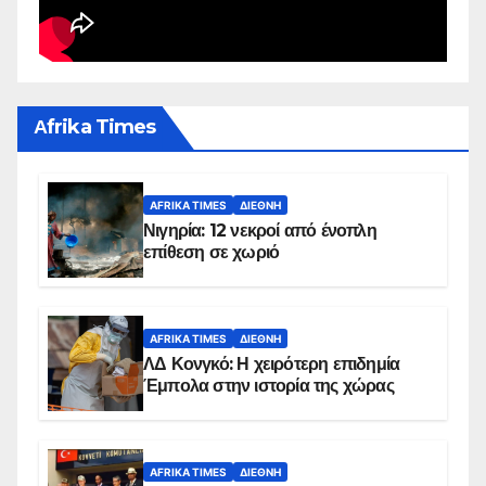
Αfrika Times
AFRIKA TIMES
ΔΙΕΘΝΉ
Νιγηρία: 12 νεκροί από ένοπλη
επίθεση σε χωριό
AFRIKA TIMES
ΔΙΕΘΝΉ
ΛΔ Κονγκό: Η χειρότερη επιδημία
Έμπολα στην ιστορία της χώρας
AFRIKA TIMES
ΔΙΕΘΝΉ