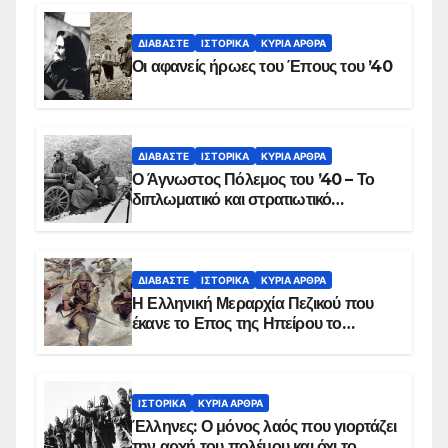
ΔΙΑΒΆΣΤΕ
ΙΣΤΟΡΙΚΆ
ΚΥΡΙΑ ΑΡΘΡΑ
Οι αφανείς ήρωες του Έπους του ’40
ΔΙΑΒΆΣΤΕ
ΙΣΤΟΡΙΚΆ
ΚΥΡΙΑ ΑΡΘΡΑ
Ο Άγνωστος Πόλεμος του ’40 – Το
διπλωματικό και στρατιωτικό
παρασκήνιο
ΔΙΑΒΆΣΤΕ
ΙΣΤΟΡΙΚΆ
ΚΥΡΙΑ ΑΡΘΡΑ
Η Ελληνική Μεραρχία Πεζικού που
έκανε το Επος της Ηπείρου το
χειμώνα του 1940
ΙΣΤΟΡΙΚΆ
ΚΥΡΙΑ ΑΡΘΡΑ
Έλληνες: Ο μόνος λαός που γιορτάζει
την αρχή του πολέμου και όχι το