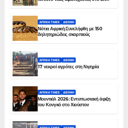
Ομπέιντ του Σουδάν
AFRIKA TIMES
ΔΙΕΘΝΉ
Νότια Αφρική:Συνελήφθη με 150
δηλητηριώδεις σκορπιούς
AFRIKA TIMES
ΔΙΕΘΝΉ
17 νεκροί αγρότες στη Νιγηρία
AFRIKA TIMES
ΔΙΕΘΝΉ
Μουντιάλ 2026: Εντυπωσιακή άφιξη
του Κονγκό στο Χιούστον
AFRIKA TIMES
ΔΙΕΘΝΉ