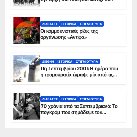
τέλος του
ΔΙΑΒΆΣΤΕ
ΙΣΤΟΡΙΚΆ
ΣΤΙΓΜΙΌΤΥΠΑ
Οι κομμουνιστικές ρίζες της
οργάνωσης «Αντίφα»
ΔΙΕΘΝΉ
ΙΣΤΟΡΙΚΆ
ΣΤΙΓΜΙΌΤΥΠΑ
11η Σεπτεμβρίου 2001: Η ημέρα που
η τρομοκρατία έγραψε μία από τις
πιο μαύρες σελίδες στην ιστορία του
πλανήτη
ΔΙΑΒΆΣΤΕ
ΙΣΤΟΡΙΚΆ
ΣΤΙΓΜΙΌΤΥΠΑ
70 χρόνια από τα Σεπτεμβριανά: Το
πογκρόμ που σημάδεψε τον
ελληνισμό της Κωνσταντινούπολης