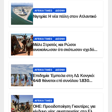
AFRIKA TIMES
ΔΙΕΘΝΉ
Νιγηρία: Η νέα πόλη στον Ατλαντικό
AFRIKA TIMES
ΔΙΕΘΝΉ
Μάλι: Στρατός και Ρώσοι
ανακοίνωσαν ότι σκότωσαν σχεδόν
100 τζιχαντιστές
AFRIKA TIMES
ΔΙΕΘΝΉ
Επιδημία Έμπολα στη ΛΔ Κονγκό:
648 θάνατοι επί συνόλου 1.830
επιβεβαιωμένων κρουσμάτων
AFRIKA TIMES
ΟΗΕ: Προειδοποίηση Γκουτέρες για
κίνδυνο νέας αιματοχυσίας στο Ελ