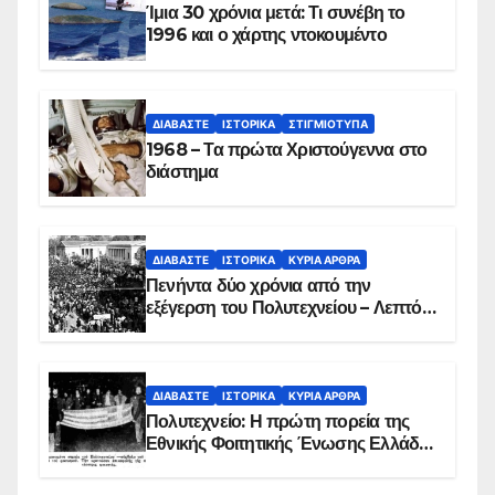
Ίμια 30 χρόνια μετά: Τι συνέβη το
1996 και ο χάρτης ντοκουμέντο
ΔΙΑΒΆΣΤΕ
ΙΣΤΟΡΙΚΆ
ΣΤΙΓΜΙΌΤΥΠΑ
1968 – Τα πρώτα Χριστούγεννα στο
διάστημα
ΔΙΑΒΆΣΤΕ
ΙΣΤΟΡΙΚΆ
ΚΥΡΙΑ ΑΡΘΡΑ
Πενήντα δύο χρόνια από την
εξέγερση του Πολυτεχνείου – Λεπτό
προς λεπτό η εισβολή – ΦΩΤΟ και
ΒΙΝΤΕΟ
ΔΙΑΒΆΣΤΕ
ΙΣΤΟΡΙΚΆ
ΚΥΡΙΑ ΑΡΘΡΑ
Πολυτεχνείο: Η πρώτη πορεία της
Εθνικής Φοιτητικής Ένωσης Ελλάδος
στις 17 Νοεμβρίου 1975 με την
αιματοβαμμένη σημαία