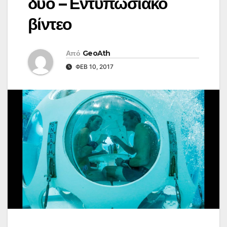
δύο – Εντυπωσιακό
βίντεο
Από
GeoAth
ΦΕΒ 10, 2017