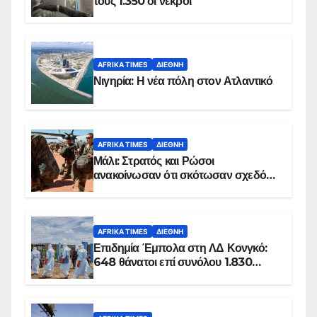
τους 1.350 οι νεκροί
AFRIKA TIMES
ΔΙΕΘΝΉ
Νιγηρία: Η νέα πόλη στον Ατλαντικό
AFRIKA TIMES
ΔΙΕΘΝΉ
Μάλι: Στρατός και Ρώσοι
ανακοίνωσαν ότι σκότωσαν σχεδόν
100 τζιχαντιστές
AFRIKA TIMES
ΔΙΕΘΝΉ
Επιδημία Έμπολα στη ΛΔ Κονγκό:
648 θάνατοι επί συνόλου 1.830
επιβεβαιωμένων κρουσμάτων