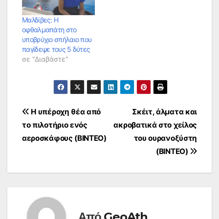
Μαλδίβες: Η
οφθαλμαπάτη στο
υποβρύχιο σπήλαιο που
παγίδεψε τους 5 δύτες
σε "Διαβάστε"
Πλοήγηση
Η υπέροχη θέα από
Σκέιτ, άλματα και
το πιλοτήριο ενός
ακροβατικά στο χείλος
άρθρων
αεροσκάφους (ΒΙΝΤΕΟ)
του ουρανοξύστη
(ΒΙΝΤΕΟ)
Από
GeoAth