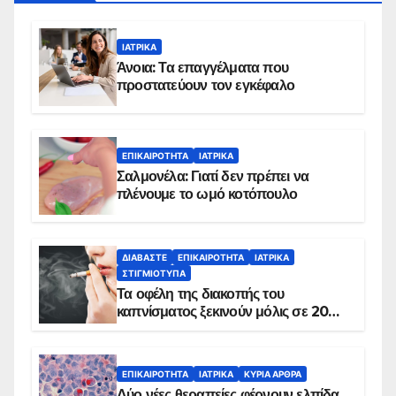
ΙΑΤΡΙΚΆ
Άνοια: Τα επαγγέλματα που
προστατεύουν τον εγκέφαλο
ΕΠΙΚΑΙΡΌΤΗΤΑ
ΙΑΤΡΙΚΆ
Σαλμονέλα: Γιατί δεν πρέπει να
πλένουμε το ωμό κοτόπουλο
ΔΙΑΒΆΣΤΕ
ΕΠΙΚΑΙΡΌΤΗΤΑ
ΙΑΤΡΙΚΆ
ΣΤΙΓΜΙΌΤΥΠΑ
Τα οφέλη της διακοπής του
καπνίσματος ξεκινούν μόλις σε 20
λεπτά
ΕΠΙΚΑΙΡΌΤΗΤΑ
ΙΑΤΡΙΚΆ
ΚΥΡΙΑ ΑΡΘΡΑ
Δύο νέες θεραπείες φέρνουν ελπίδα