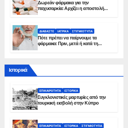
Δωρεάν φάρμακα για την
παχυσαρκία: Αρχίζει η αποστολή
sms για τους δικαιούχους – Οι
προϋποθέσεις ένταξης στο
πρόγραμμα
ΔΙΑΒΆΣΤΕ
ΙΑΤΡΙΚΆ
ΣΤΙΓΜΙΌΤΥΠΑ
Πότε πρέπει να παίρνουμε τα
φάρμακα: Πριν, μετά ή κατά τη
διάρκεια του φαγητού;
Ιστορικά
ΕΠΙΚΑΙΡΌΤΗΤΑ
ΙΣΤΟΡΙΚΆ
Συγκλονιστικές μαρτυρίες από την
τουρκική εισβολή στην Κύπρο
ΕΠΙΚΑΙΡΌΤΗΤΑ
ΙΣΤΟΡΙΚΆ
ΣΤΙΓΜΙΌΤΥΠΑ