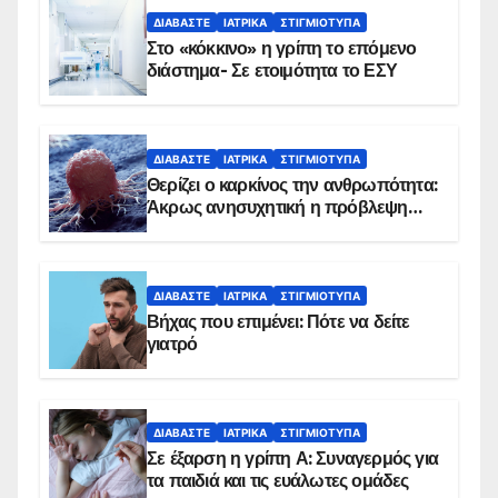
ΔΙΑΒΆΣΤΕ
ΙΑΤΡΙΚΆ
ΣΤΙΓΜΙΌΤΥΠΑ
Στο «κόκκινο» η γρίπη το επόμενο
διάστημα- Σε ετοιμότητα το ΕΣΥ
ΔΙΑΒΆΣΤΕ
ΙΑΤΡΙΚΆ
ΣΤΙΓΜΙΌΤΥΠΑ
Θερίζει ο καρκίνος την ανθρωπότητα:
Άκρως ανησυχητική η πρόβλεψη…
ΔΙΑΒΆΣΤΕ
ΙΑΤΡΙΚΆ
ΣΤΙΓΜΙΌΤΥΠΑ
Βήχας που επιμένει: Πότε να δείτε
γιατρό
ΔΙΑΒΆΣΤΕ
ΙΑΤΡΙΚΆ
ΣΤΙΓΜΙΌΤΥΠΑ
Σε έξαρση η γρίπη Α: Συναγερμός για
τα παιδιά και τις ευάλωτες ομάδες