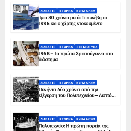
ΔΙΑΒΆΣΤΕ
ΙΣΤΟΡΙΚΆ
ΚΥΡΙΑ ΑΡΘΡΑ
Ίμια 30 χρόνια μετά: Τι συνέβη το
1996 και ο χάρτης ντοκουμέντο
ΔΙΑΒΆΣΤΕ
ΙΣΤΟΡΙΚΆ
ΣΤΙΓΜΙΌΤΥΠΑ
1968 – Τα πρώτα Χριστούγεννα στο
διάστημα
ΔΙΑΒΆΣΤΕ
ΙΣΤΟΡΙΚΆ
ΚΥΡΙΑ ΑΡΘΡΑ
Πενήντα δύο χρόνια από την
εξέγερση του Πολυτεχνείου – Λεπτό
προς λεπτό η εισβολή – ΦΩΤΟ και
ΒΙΝΤΕΟ
ΔΙΑΒΆΣΤΕ
ΙΣΤΟΡΙΚΆ
ΚΥΡΙΑ ΑΡΘΡΑ
Πολυτεχνείο: Η πρώτη πορεία της