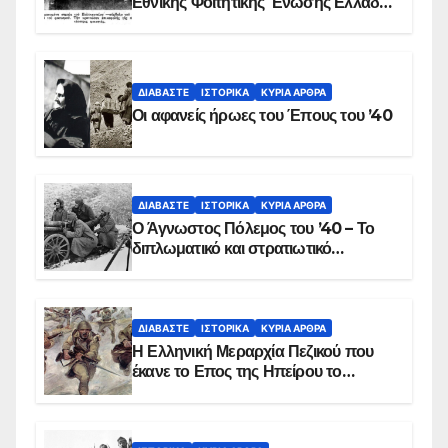
Εθνικής Φοιτητικής Ένωσης Ελλάδος
στις 17 Νοεμβρίου 1975 με την
αιματοβαμμένη σημαία
ΔΙΑΒΆΣΤΕ
ΙΣΤΟΡΙΚΆ
ΚΥΡΙΑ ΑΡΘΡΑ
Οι αφανείς ήρωες του Έπους του ’40
ΔΙΑΒΆΣΤΕ
ΙΣΤΟΡΙΚΆ
ΚΥΡΙΑ ΑΡΘΡΑ
Ο Άγνωστος Πόλεμος του ’40 – Το
διπλωματικό και στρατιωτικό
παρασκήνιο
ΔΙΑΒΆΣΤΕ
ΙΣΤΟΡΙΚΆ
ΚΥΡΙΑ ΑΡΘΡΑ
Η Ελληνική Μεραρχία Πεζικού που
έκανε το Επος της Ηπείρου το
χειμώνα του 1940