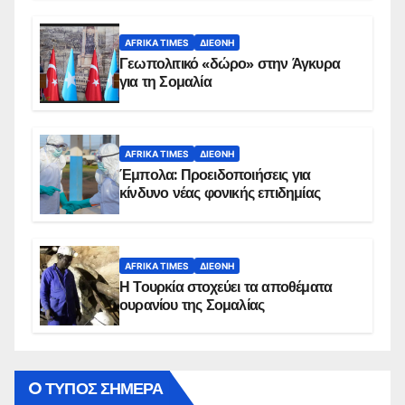
AFRIKA TIMES
ΔΙΕΘΝΉ
Γεωπολιτικό «δώρο» στην Άγκυρα
για τη Σομαλία
AFRIKA TIMES
ΔΙΕΘΝΉ
Έμπολα: Προειδοποιήσεις για
κίνδυνο νέας φονικής επιδημίας
AFRIKA TIMES
ΔΙΕΘΝΉ
Η Τουρκία στοχεύει τα αποθέματα
ουρανίου της Σομαλίας
O ΤΥΠΟΣ ΣΗΜΕΡΑ