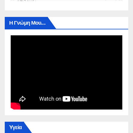
Η Γνώμη Μου…
Yγεία