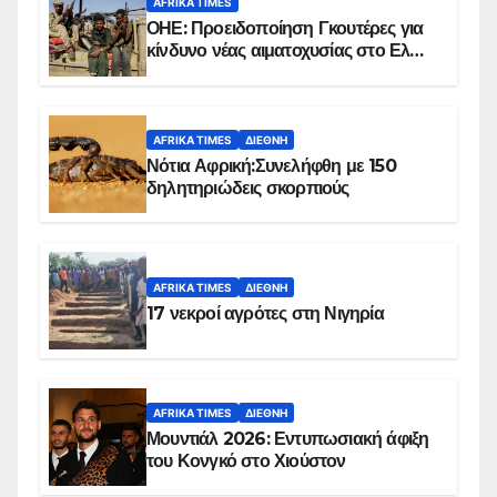
AFRIKA TIMES
ΟΗΕ: Προειδοποίηση Γκουτέρες για
κίνδυνο νέας αιματοχυσίας στο Ελ
Ομπέιντ του Σουδάν
AFRIKA TIMES
ΔΙΕΘΝΉ
Νότια Αφρική:Συνελήφθη με 150
δηλητηριώδεις σκορπιούς
AFRIKA TIMES
ΔΙΕΘΝΉ
17 νεκροί αγρότες στη Νιγηρία
AFRIKA TIMES
ΔΙΕΘΝΉ
Μουντιάλ 2026: Εντυπωσιακή άφιξη
του Κονγκό στο Χιούστον