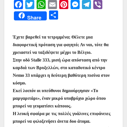
F
T
W
E
Pi
M
T
Vi
a
w
h
m
nt
e
el
b
Μ
Share
c
itt
at
ai
er
s
e
er
οι
e
er
s
l
e
s
gr
ρ
Έχετε βαρεθεί τα τετριμμένα; Θέλετε μια
b
A
st
e
a
α
διαφορετική πρόταση για φαγητό; Αν ναι, τότε θα
o
p
n
m
σ
χρειαστεί να ταξιδέψετε μέχρι το Βέλγιο.
o
p
g
τε
Στην οδό Stalle 333, μισή ώρα απόσταση από την
k
er
ίτ
καρδιά των Βρυξελλών, στο καταδυτικό κέντρο
Nemo 33 υπάρχει η δεύτερη βαθύτερη πισίνα στον
ε
κόσμο.
Εκεί λοιπόν οι υπεύθυνοι δημιούργησαν «Το
μαργαριτάρι», έναν μικρό υποβρύχιο χώρο όπου
μπορεί να γευματίσει κάποιος.
Η λευκή σφαίρα με τις πολλές γυάλινες επιφάνειες
μπορεί να φιλοξενήσει άνετα δυο άτομα.