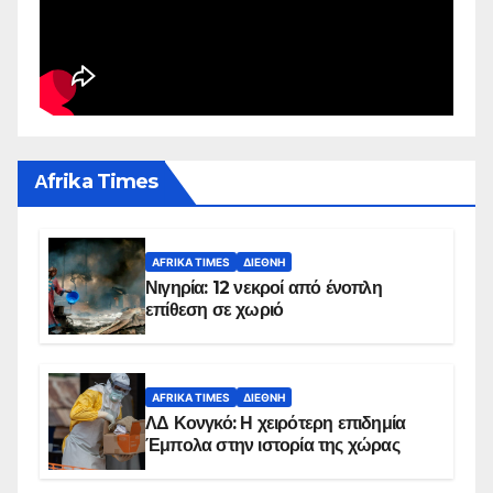
Αfrika Times
AFRIKA TIMES
ΔΙΕΘΝΉ
Νιγηρία: 12 νεκροί από ένοπλη
επίθεση σε χωριό
AFRIKA TIMES
ΔΙΕΘΝΉ
ΛΔ Κονγκό: Η χειρότερη επιδημία
Έμπολα στην ιστορία της χώρας