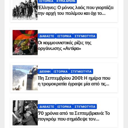
ΙΣΤΟΡΙΚΆ
ΚΥΡΙΑ ΑΡΘΡΑ
Έλληνες: Ο μόνος λαός που γιορτάζει
την αρχή του πολέμου και όχι το
τέλος του
ΔΙΑΒΆΣΤΕ
ΙΣΤΟΡΙΚΆ
ΣΤΙΓΜΙΌΤΥΠΑ
Οι κομμουνιστικές ρίζες της
οργάνωσης «Αντίφα»
ΔΙΕΘΝΉ
ΙΣΤΟΡΙΚΆ
ΣΤΙΓΜΙΌΤΥΠΑ
11η Σεπτεμβρίου 2001: Η ημέρα που
η τρομοκρατία έγραψε μία από τις
πιο μαύρες σελίδες στην ιστορία του
πλανήτη
ΔΙΑΒΆΣΤΕ
ΙΣΤΟΡΙΚΆ
ΣΤΙΓΜΙΌΤΥΠΑ
70 χρόνια από τα Σεπτεμβριανά: Το
πογκρόμ που σημάδεψε τον
ελληνισμό της Κωνσταντινούπολης