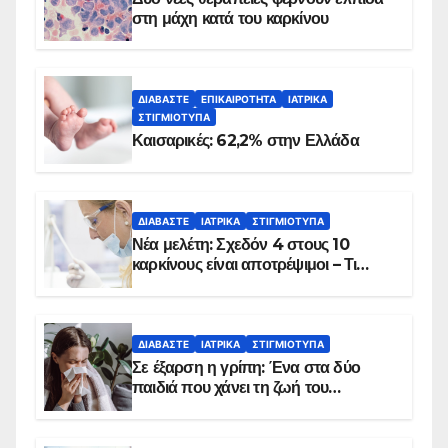
στη μάχη κατά του καρκίνου
ΔΙΑΒΆΣΤΕ
ΕΠΙΚΑΙΡΌΤΗΤΑ
ΙΑΤΡΙΚΆ
ΣΤΙΓΜΙΌΤΥΠΑ
Καισαρικές: 62,2% στην Ελλάδα
ΔΙΑΒΆΣΤΕ
ΙΑΤΡΙΚΆ
ΣΤΙΓΜΙΌΤΥΠΑ
Νέα μελέτη: Σχεδόν 4 στους 10
καρκίνους είναι αποτρέψιμοι – Τι
δείχνουν τα στοιχεία
ΔΙΑΒΆΣΤΕ
ΙΑΤΡΙΚΆ
ΣΤΙΓΜΙΌΤΥΠΑ
Σε έξαρση η γρίπη: Ένα στα δύο
παιδιά που χάνει τη ζωή του
αντιμετωπίζει υποκείμενο νόσημα –
Εμβολιασμό συνιστούν οι ειδικοί