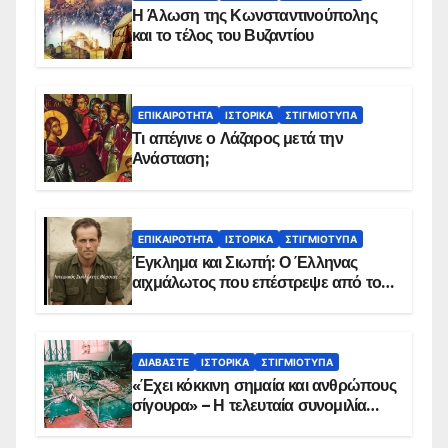
Η Άλωση της Κωνσταντινούπολης
και το τέλος του Βυζαντίου
ΕΠΙΚΑΙΡΌΤΗΤΑ
ΙΣΤΟΡΙΚΆ
ΣΤΙΓΜΙΌΤΥΠΑ
Τι απέγινε ο Λάζαρος μετά την
Ανάσταση;
ΕΠΙΚΑΙΡΌΤΗΤΑ
ΙΣΤΟΡΙΚΆ
ΣΤΙΓΜΙΌΤΥΠΑ
Έγκλημα και Σιωπή: Ο Έλληνας
αιχμάλωτος που επέστρεψε από το
Παραπέτασμα
ΔΙΑΒΆΣΤΕ
ΙΣΤΟΡΙΚΆ
ΣΤΙΓΜΙΌΤΥΠΑ
«Έχει κόκκινη σημαία και ανθρώπους
σίγουρα» – Η τελευταία συνομιλία
των ηρώων στα Ίμια, πριν τη
συντριβή του ελικοπτέρου