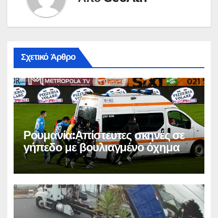
Σχετικό Άρθρο
Ρουμανία:Απίστευτες σκηνές σε
γήπεδο με βουλιαγμένο όχημα