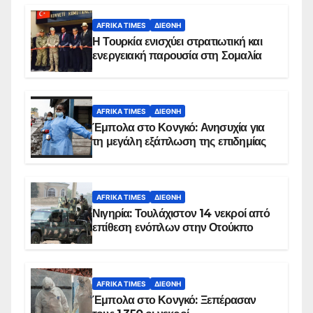
AFRIKA TIMES
ΔΙΕΘΝΉ
Η Τουρκία ενισχύει στρατιωτική και
ενεργειακή παρουσία στη Σομαλία
AFRIKA TIMES
ΔΙΕΘΝΉ
Έμπολα στο Κονγκό: Ανησυχία για
τη μεγάλη εξάπλωση της επιδημίας
AFRIKA TIMES
ΔΙΕΘΝΉ
Νιγηρία: Τουλάχιστον 14 νεκροί από
επίθεση ενόπλων στην Οτούκπο
AFRIKA TIMES
ΔΙΕΘΝΉ
Έμπολα στο Κονγκό: Ξεπέρασαν