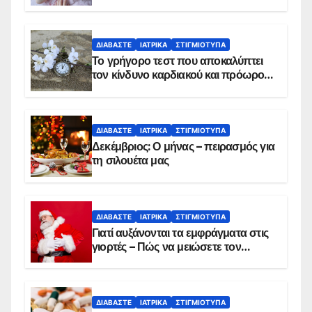
ΔΙΑΒΆΣΤΕ
ΙΑΤΡΙΚΆ
ΣΤΙΓΜΙΌΤΥΠΑ
Το γρήγορο τεστ που αποκαλύπτει
τον κίνδυνο καρδιακού και πρόωρου
θανάτου
ΔΙΑΒΆΣΤΕ
ΙΑΤΡΙΚΆ
ΣΤΙΓΜΙΌΤΥΠΑ
Δεκέμβριος: Ο μήνας – πειρασμός για
τη σιλουέτα μας
ΔΙΑΒΆΣΤΕ
ΙΑΤΡΙΚΆ
ΣΤΙΓΜΙΌΤΥΠΑ
Γιατί αυξάνονται τα εμφράγματα στις
γιορτές – Πώς να μειώσετε τον
κίνδυνο, σύμφωνα με καρδιολόγο
ΔΙΑΒΆΣΤΕ
ΙΑΤΡΙΚΆ
ΣΤΙΓΜΙΌΤΥΠΑ