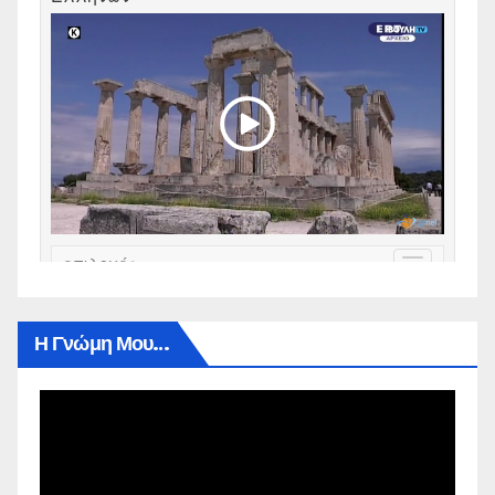
Η Γνώμη Μου…