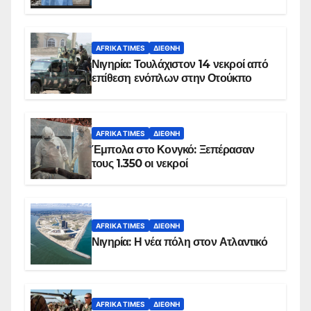
AFRIKA TIMES
ΔΙΕΘΝΉ
Νιγηρία: Τουλάχιστον 14 νεκροί από
επίθεση ενόπλων στην Οτούκπο
AFRIKA TIMES
ΔΙΕΘΝΉ
Έμπολα στο Κονγκό: Ξεπέρασαν
τους 1.350 οι νεκροί
AFRIKA TIMES
ΔΙΕΘΝΉ
Νιγηρία: Η νέα πόλη στον Ατλαντικό
AFRIKA TIMES
ΔΙΕΘΝΉ