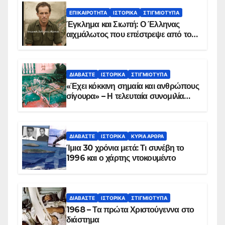
ΕΠΙΚΑΙΡΌΤΗΤΑ
ΙΣΤΟΡΙΚΆ
ΣΤΙΓΜΙΌΤΥΠΑ
Έγκλημα και Σιωπή: Ο Έλληνας
αιχμάλωτος που επέστρεψε από το
Παραπέτασμα
ΔΙΑΒΆΣΤΕ
ΙΣΤΟΡΙΚΆ
ΣΤΙΓΜΙΌΤΥΠΑ
«Έχει κόκκινη σημαία και ανθρώπους
σίγουρα» – Η τελευταία συνομιλία
των ηρώων στα Ίμια, πριν τη
συντριβή του ελικοπτέρου
ΔΙΑΒΆΣΤΕ
ΙΣΤΟΡΙΚΆ
ΚΥΡΙΑ ΑΡΘΡΑ
Ίμια 30 χρόνια μετά: Τι συνέβη το
1996 και ο χάρτης ντοκουμέντο
ΔΙΑΒΆΣΤΕ
ΙΣΤΟΡΙΚΆ
ΣΤΙΓΜΙΌΤΥΠΑ
1968 – Τα πρώτα Χριστούγεννα στο
διάστημα