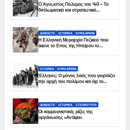
Ο Άγνωστος Πόλεμος του ’40 – Το
διπλωματικό και στρατιωτικό
παρασκήνιο
ΔΙΑΒΆΣΤΕ
ΙΣΤΟΡΙΚΆ
ΚΥΡΙΑ ΑΡΘΡΑ
Η Ελληνική Μεραρχία Πεζικού που
έκανε το Επος της Ηπείρου το
χειμώνα του 1940
ΙΣΤΟΡΙΚΆ
ΚΥΡΙΑ ΑΡΘΡΑ
Έλληνες: Ο μόνος λαός που γιορτάζει
την αρχή του πολέμου και όχι το
τέλος του
ΔΙΑΒΆΣΤΕ
ΙΣΤΟΡΙΚΆ
ΣΤΙΓΜΙΌΤΥΠΑ
Οι κομμουνιστικές ρίζες της
οργάνωσης «Αντίφα»