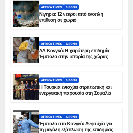
AFRIKA TIMES
ΔΙΕΘΝΉ
Νιγηρία: 12 νεκροί από ένοπλη
επίθεση σε χωριό
AFRIKA TIMES
ΔΙΕΘΝΉ
ΛΔ Κονγκό: Η χειρότερη επιδημία
Έμπολα στην ιστορία της χώρας
AFRIKA TIMES
ΔΙΕΘΝΉ
Η Τουρκία ενισχύει στρατιωτική και
ενεργειακή παρουσία στη Σομαλία
AFRIKA TIMES
ΔΙΕΘΝΉ
Έμπολα στο Κονγκό: Ανησυχία για
τη μεγάλη εξάπλωση της επιδημίας