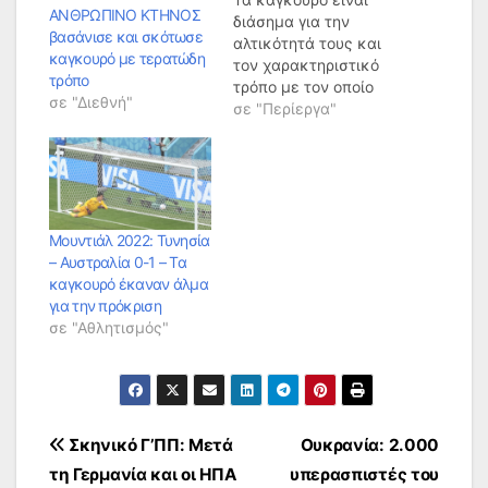
ΑΝΘΡΩΠΙΝΟ ΚΤΗΝΟΣ
διάσημα για την
βασάνισε και σκότωσε
αλτικότητά τους και
καγκουρό με τερατώδη
τον χαρακτηριστικό
τρόπο
τρόπο με τον οποίο
σε "Διεθνή"
μετακινούνται. Τι θα
σε "Περίεργα"
συνέβαινε όμως όταν
ένα καγκουρό βρεθεί
πάνω σε τραμπολίνο;
Ένα γλυκύτατο
καγκουρό βρέθηκε σε
μία αυλή σπιτιού –
Μουντιάλ 2022: Τυνησία
πού αλλού; – στην
– Αυστραλία 0-1 – Τα
Αυστραλία. Τα
καγκουρό έκαναν άλμα
βήματά του το
για την πρόκριση
έφεραν στο
σε "Αθλητισμός"
τραμπολίνο που
υπήρχε…
Πλοήγηση
Σκηνικό Γ’ΠΠ: Μετά
Ουκρανία: 2.000
τη Γερμανία και οι ΗΠΑ
υπερασπιστές του