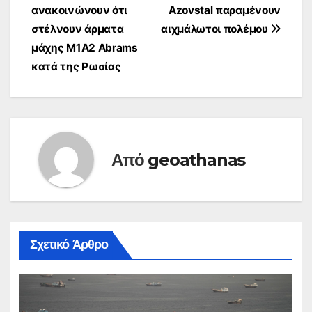
άρθρων
ανακοινώνουν ότι
Azovstal παραμένουν
στέλνουν άρματα
αιχμάλωτοι πολέμου
μάχης Μ1Α2 Abrams
κατά της Ρωσίας
Από
geoathanas
Σχετικό Άρθρο