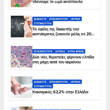
πλένουμε το ωμό κοτόπουλο
ΔΙΑΒΆΣΤΕ
ΕΠΙΚΑΙΡΌΤΗΤΑ
ΙΑΤΡΙΚΆ
ΣΤΙΓΜΙΌΤΥΠΑ
Τα οφέλη της διακοπής του
καπνίσματος ξεκινούν μόλις σε 20
λεπτά
ΕΠΙΚΑΙΡΌΤΗΤΑ
ΙΑΤΡΙΚΆ
ΚΥΡΙΑ ΑΡΘΡΑ
Δύο νέες θεραπείες φέρνουν ελπίδα
στη μάχη κατά του καρκίνου
ΔΙΑΒΆΣΤΕ
ΕΠΙΚΑΙΡΌΤΗΤΑ
ΙΑΤΡΙΚΆ
ΣΤΙΓΜΙΌΤΥΠΑ
Καισαρικές: 62,2% στην Ελλάδα