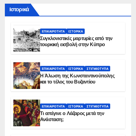
Ιστορικά
ΕΠΙΚΑΙΡΌΤΗΤΑ
ΙΣΤΟΡΙΚΆ
Συγκλονιστικές μαρτυρίες από την
τουρκική εισβολή στην Κύπρο
ΕΠΙΚΑΙΡΌΤΗΤΑ
ΙΣΤΟΡΙΚΆ
ΣΤΙΓΜΙΌΤΥΠΑ
Η Άλωση της Κωνσταντινούπολης
και το τέλος του Βυζαντίου
ΕΠΙΚΑΙΡΌΤΗΤΑ
ΙΣΤΟΡΙΚΆ
ΣΤΙΓΜΙΌΤΥΠΑ
Τι απέγινε ο Λάζαρος μετά την
Ανάσταση;