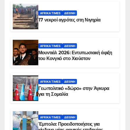
AFRIKA TIMES
ΔΙΕΘΝΉ
17 νεκροί αγρότες στη Νιγηρία
AFRIKA TIMES
ΔΙΕΘΝΉ
Μουντιάλ 2026: Εντυπωσιακή άφιξη
του Κονγκό στο Χιούστον
AFRIKA TIMES
ΔΙΕΘΝΉ
Γεωπολιτικό «δώρο» στην Άγκυρα
για τη Σομαλία
AFRIKA TIMES
ΔΙΕΘΝΉ
Έμπολα: Προειδοποιήσεις για
κίνδυνο νέας φονικής επιδημίας