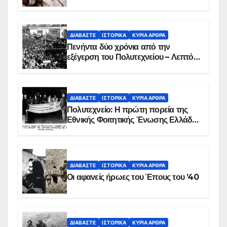
ΔΙΑΒΆΣΤΕ
ΙΣΤΟΡΙΚΆ
ΚΥΡΙΑ ΑΡΘΡΑ
Πενήντα δύο χρόνια από την
εξέγερση του Πολυτεχνείου – Λεπτό
προς λεπτό η εισβολή – ΦΩΤΟ και
ΒΙΝΤΕΟ
ΔΙΑΒΆΣΤΕ
ΙΣΤΟΡΙΚΆ
ΚΥΡΙΑ ΑΡΘΡΑ
Πολυτεχνείο: Η πρώτη πορεία της
Εθνικής Φοιτητικής Ένωσης Ελλάδος
στις 17 Νοεμβρίου 1975 με την
αιματοβαμμένη σημαία
ΔΙΑΒΆΣΤΕ
ΙΣΤΟΡΙΚΆ
ΚΥΡΙΑ ΑΡΘΡΑ
Οι αφανείς ήρωες του Έπους του ’40
ΔΙΑΒΆΣΤΕ
ΙΣΤΟΡΙΚΆ
ΚΥΡΙΑ ΑΡΘΡΑ