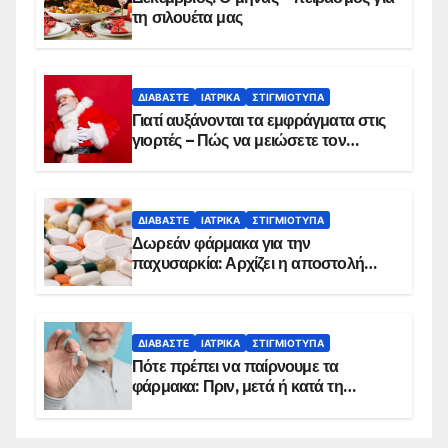
τη σιλουέτα μας
ΔΙΑΒΆΣΤΕ
ΙΑΤΡΙΚΆ
ΣΤΙΓΜΙΌΤΥΠΑ
Γιατί αυξάνονται τα εμφράγματα στις
γιορτές – Πώς να μειώσετε τον
κίνδυνο, σύμφωνα με καρδιολόγο
ΔΙΑΒΆΣΤΕ
ΙΑΤΡΙΚΆ
ΣΤΙΓΜΙΌΤΥΠΑ
Δωρεάν φάρμακα για την
παχυσαρκία: Αρχίζει η αποστολή
sms για τους δικαιούχους – Οι
προϋποθέσεις ένταξης στο
πρόγραμμα
ΔΙΑΒΆΣΤΕ
ΙΑΤΡΙΚΆ
ΣΤΙΓΜΙΌΤΥΠΑ
Πότε πρέπει να παίρνουμε τα
φάρμακα: Πριν, μετά ή κατά τη
διάρκεια του φαγητού;