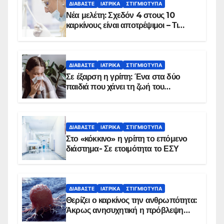
ΔΙΑΒΆΣΤΕ
ΙΑΤΡΙΚΆ
ΣΤΙΓΜΙΌΤΥΠΑ
Νέα μελέτη: Σχεδόν 4 στους 10
καρκίνους είναι αποτρέψιμοι – Τι
δείχνουν τα στοιχεία
ΔΙΑΒΆΣΤΕ
ΙΑΤΡΙΚΆ
ΣΤΙΓΜΙΌΤΥΠΑ
Σε έξαρση η γρίπη: Ένα στα δύο
παιδιά που χάνει τη ζωή του
αντιμετωπίζει υποκείμενο νόσημα –
Εμβολιασμό συνιστούν οι ειδικοί
ΔΙΑΒΆΣΤΕ
ΙΑΤΡΙΚΆ
ΣΤΙΓΜΙΌΤΥΠΑ
Στο «κόκκινο» η γρίπη το επόμενο
διάστημα- Σε ετοιμότητα το ΕΣΥ
ΔΙΑΒΆΣΤΕ
ΙΑΤΡΙΚΆ
ΣΤΙΓΜΙΌΤΥΠΑ
Θερίζει ο καρκίνος την ανθρωπότητα:
Άκρως ανησυχητική η πρόβλεψη…