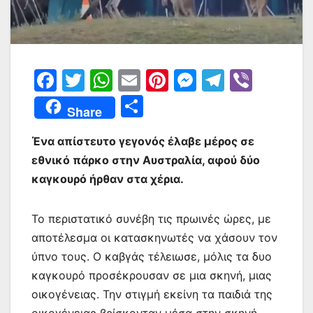
F
T
W
E
Pi
M
T
Vi
a
w
h
m
nt
e
el
b
Μ
Share
c
itt
at
ai
er
s
e
er
οι
e
er
s
l
e
s
gr
Ένα απίστευτο γεγονός έλαβε μέρος σε
ρ
εθνικό πάρκο στην Αυστραλία, αφού δύο
b
A
st
e
a
α
καγκουρό ήρθαν στα χέρια.
o
p
n
m
σ
o
p
g
τε
Το περιστατικό συνέβη τις πρωινές ώρες, με
k
er
ίτ
αποτέλεσμα οι κατασκηνωτές να χάσουν τον
ε
ύπνο τους. Ο καβγάς τέλειωσε, μόλις τα δυο
καγκουρό προσέκρουσαν σε μια σκηνή, μιας
οικογένειας. Την στιγμή εκείνη τα παιδιά της
οικογένειας βρίσκονταν μέσα στην σκηνή.