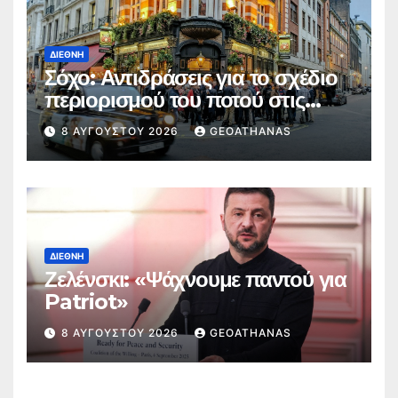
ΔΙΕΘΝΉ
Σόχο: Αντιδράσεις για το σχέδιο
περιορισμού του ποτού στις
παμπ
8 ΑΥΓΟΎΣΤΟΥ 2026
GEOATHANAS
ΔΙΕΘΝΉ
Ζελένσκι: «Ψάχνουμε παντού για
Patriot»
8 ΑΥΓΟΎΣΤΟΥ 2026
GEOATHANAS