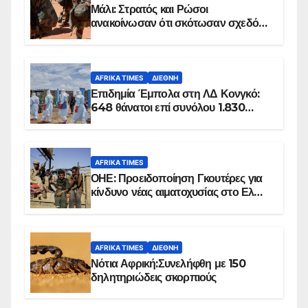
Μάλι: Στρατός και Ρώσοι
ανακοίνωσαν ότι σκότωσαν σχεδόν
100 τζιχαντιστές
AFRIKA TIMES
ΔΙΕΘΝΉ
Επιδημία Έμπολα στη ΛΔ Κονγκό:
648 θάνατοι επί συνόλου 1.830
επιβεβαιωμένων κρουσμάτων
AFRIKA TIMES
ΟΗΕ: Προειδοποίηση Γκουτέρες για
κίνδυνο νέας αιματοχυσίας στο Ελ
Ομπέιντ του Σουδάν
AFRIKA TIMES
ΔΙΕΘΝΉ
Νότια Αφρική:Συνελήφθη με 150
δηλητηριώδεις σκορπιούς