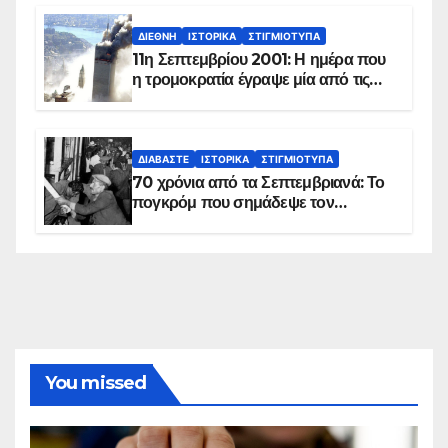
ΔΙΕΘΝΉ
ΙΣΤΟΡΙΚΆ
ΣΤΙΓΜΙΌΤΥΠΑ
11η Σεπτεμβρίου 2001: Η ημέρα που
η τρομοκρατία έγραψε μία από τις
πιο μαύρες σελίδες στην ιστορία του
πλανήτη
ΔΙΑΒΆΣΤΕ
ΙΣΤΟΡΙΚΆ
ΣΤΙΓΜΙΌΤΥΠΑ
70 χρόνια από τα Σεπτεμβριανά: Το
πογκρόμ που σημάδεψε τον
ελληνισμό της Κωνσταντινούπολης
You missed