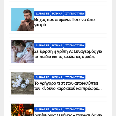
ΔΙΑΒΆΣΤΕ
ΙΑΤΡΙΚΆ
ΣΤΙΓΜΙΌΤΥΠΑ
Βήχας που επιμένει: Πότε να δείτε
γιατρό
ΔΙΑΒΆΣΤΕ
ΙΑΤΡΙΚΆ
ΣΤΙΓΜΙΌΤΥΠΑ
Σε έξαρση η γρίπη Α: Συναγερμός για
τα παιδιά και τις ευάλωτες ομάδες
ΔΙΑΒΆΣΤΕ
ΙΑΤΡΙΚΆ
ΣΤΙΓΜΙΌΤΥΠΑ
Το γρήγορο τεστ που αποκαλύπτει
τον κίνδυνο καρδιακού και πρόωρου
θανάτου
ΔΙΑΒΆΣΤΕ
ΙΑΤΡΙΚΆ
ΣΤΙΓΜΙΌΤΥΠΑ
Δεκέμβριος: Ο μήνας – πειρασμός για