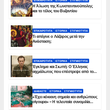
ΕΠΙΚΑΙΡΌΤΗΤΑ
ΙΣΤΟΡΙΚΆ
ΣΤΙΓΜΙΌΤΥΠΑ
Η Άλωση της Κωνσταντινούπολης
και το τέλος του Βυζαντίου
ΕΠΙΚΑΙΡΌΤΗΤΑ
ΙΣΤΟΡΙΚΆ
ΣΤΙΓΜΙΌΤΥΠΑ
Τι απέγινε ο Λάζαρος μετά την
Ανάσταση;
ΕΠΙΚΑΙΡΌΤΗΤΑ
ΙΣΤΟΡΙΚΆ
ΣΤΙΓΜΙΌΤΥΠΑ
Έγκλημα και Σιωπή: Ο Έλληνας
αιχμάλωτος που επέστρεψε από το
Παραπέτασμα
ΔΙΑΒΆΣΤΕ
ΙΣΤΟΡΙΚΆ
ΣΤΙΓΜΙΌΤΥΠΑ
«Έχει κόκκινη σημαία και ανθρώπους
σίγουρα» – Η τελευταία συνομιλία
των ηρώων στα Ίμια, πριν τη