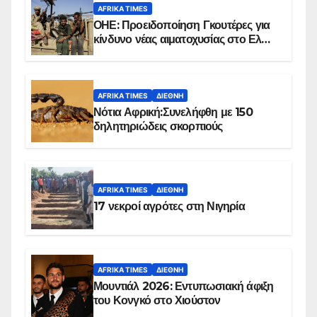
AFRIKA TIMES
ΟΗΕ: Προειδοποίηση Γκουτέρες για
κίνδυνο νέας αιματοχυσίας στο Ελ
Ομπέιντ του Σουδάν
AFRIKA TIMES
ΔΙΕΘΝΉ
Νότια Αφρική:Συνελήφθη με 150
δηλητηριώδεις σκορπιούς
AFRIKA TIMES
ΔΙΕΘΝΉ
17 νεκροί αγρότες στη Νιγηρία
AFRIKA TIMES
ΔΙΕΘΝΉ
Μουντιάλ 2026: Εντυπωσιακή άφιξη
του Κονγκό στο Χιούστον