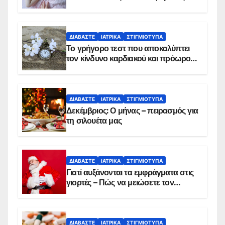
ΔΙΑΒΆΣΤΕ
ΙΑΤΡΙΚΆ
ΣΤΙΓΜΙΌΤΥΠΑ
Το γρήγορο τεστ που αποκαλύπτει
τον κίνδυνο καρδιακού και πρόωρου
θανάτου
ΔΙΑΒΆΣΤΕ
ΙΑΤΡΙΚΆ
ΣΤΙΓΜΙΌΤΥΠΑ
Δεκέμβριος: Ο μήνας – πειρασμός για
τη σιλουέτα μας
ΔΙΑΒΆΣΤΕ
ΙΑΤΡΙΚΆ
ΣΤΙΓΜΙΌΤΥΠΑ
Γιατί αυξάνονται τα εμφράγματα στις
γιορτές – Πώς να μειώσετε τον
κίνδυνο, σύμφωνα με καρδιολόγο
ΔΙΑΒΆΣΤΕ
ΙΑΤΡΙΚΆ
ΣΤΙΓΜΙΌΤΥΠΑ