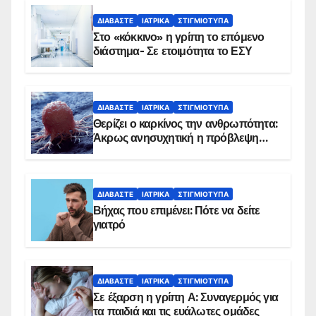
ΔΙΑΒΆΣΤΕ
ΙΑΤΡΙΚΆ
ΣΤΙΓΜΙΌΤΥΠΑ
Στο «κόκκινο» η γρίπη το επόμενο
διάστημα- Σε ετοιμότητα το ΕΣΥ
ΔΙΑΒΆΣΤΕ
ΙΑΤΡΙΚΆ
ΣΤΙΓΜΙΌΤΥΠΑ
Θερίζει ο καρκίνος την ανθρωπότητα:
Άκρως ανησυχητική η πρόβλεψη…
ΔΙΑΒΆΣΤΕ
ΙΑΤΡΙΚΆ
ΣΤΙΓΜΙΌΤΥΠΑ
Βήχας που επιμένει: Πότε να δείτε
γιατρό
ΔΙΑΒΆΣΤΕ
ΙΑΤΡΙΚΆ
ΣΤΙΓΜΙΌΤΥΠΑ
Σε έξαρση η γρίπη Α: Συναγερμός για
τα παιδιά και τις ευάλωτες ομάδες