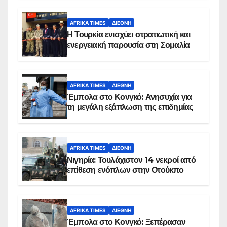
AFRIKA TIMES
ΔΙΕΘΝΉ
Η Τουρκία ενισχύει στρατιωτική και
ενεργειακή παρουσία στη Σομαλία
AFRIKA TIMES
ΔΙΕΘΝΉ
Έμπολα στο Κονγκό: Ανησυχία για
τη μεγάλη εξάπλωση της επιδημίας
AFRIKA TIMES
ΔΙΕΘΝΉ
Νιγηρία: Τουλάχιστον 14 νεκροί από
επίθεση ενόπλων στην Οτούκπο
AFRIKA TIMES
ΔΙΕΘΝΉ
Έμπολα στο Κονγκό: Ξεπέρασαν