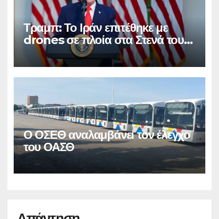
Τραμπ: Το Ιράν επιτέθηκε με
drones σε πλοία στα Στενά του
Ορμούζ
Ο ΟΣΕΘ αναλαμβάνει τον έλεγχο
του ΟΑΣΘ
Απάντηση