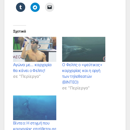
Σχετικά
Αγώνα με… καρχαρία
O Φελπς ο «ψεύτικος»
θα κάνει ο Φελπς!
καρχαρίας και η οργή
σε "Περίεργα"
των τηλεθεατών
(ΒΙΝΤΕΟ)
σε "Περίεργα"
Βίντεο: Η στιγμή που
καρχαρίας επιτίθεται σε