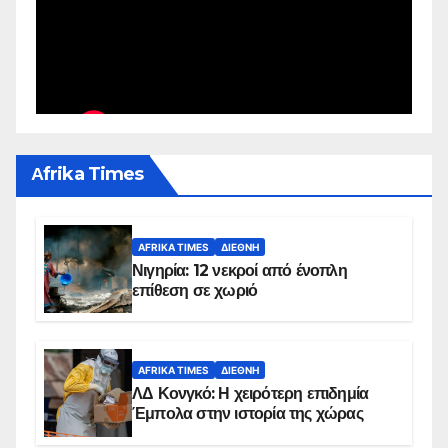
Αfrika Times
AFRIKA TIMES
ΔΙΕΘΝΉ
Νιγηρία: 12 νεκροί από ένοπλη
επίθεση σε χωριό
AFRIKA TIMES
ΔΙΕΘΝΉ
ΛΔ Κονγκό: Η χειρότερη επιδημία
Έμπολα στην ιστορία της χώρας