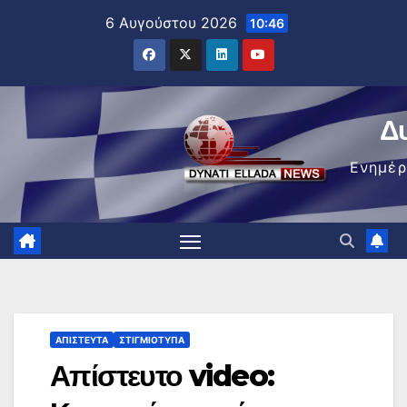
Μετάβαση
6 Αυγούστου 2026
10:46
στο
περιεχόμενο
Δ
Ενημέ
ΑΠΊΣΤΕΥΤΑ
ΣΤΙΓΜΙΌΤΥΠΑ
Απίστευτο video: