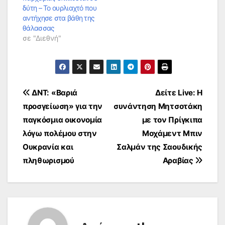
δύτη – Το ουρλιαχτό που
αντήχησε στα βάθη της
θάλασσας
σε "Διεθνή"
Πλοήγηση
ΔΝΤ: «Βαριά
Δείτε Live: Η
προσγείωση» για την
συνάντηση Μητσοτάκη
άρθρων
παγκόσμια οικονομία
με τον Πρίγκιπα
λόγω πολέμου στην
Μοχάμεντ Μπιν
Ουκρανία και
Σαλμάν της Σαουδικής
πληθωρισμού
Αραβίας