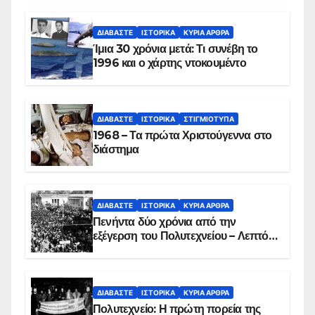
συντριβή του ελικοπτέρου
ΔΙΑΒΆΣΤΕ
ΙΣΤΟΡΙΚΆ
ΚΥΡΙΑ ΑΡΘΡΑ
Ίμια 30 χρόνια μετά: Τι συνέβη το
1996 και ο χάρτης ντοκουμέντο
ΔΙΑΒΆΣΤΕ
ΙΣΤΟΡΙΚΆ
ΣΤΙΓΜΙΌΤΥΠΑ
1968 – Τα πρώτα Χριστούγεννα στο
διάστημα
ΔΙΑΒΆΣΤΕ
ΙΣΤΟΡΙΚΆ
ΚΥΡΙΑ ΑΡΘΡΑ
Πενήντα δύο χρόνια από την
εξέγερση του Πολυτεχνείου – Λεπτό
προς λεπτό η εισβολή – ΦΩΤΟ και
ΒΙΝΤΕΟ
ΔΙΑΒΆΣΤΕ
ΙΣΤΟΡΙΚΆ
ΚΥΡΙΑ ΑΡΘΡΑ
Πολυτεχνείο: Η πρώτη πορεία της