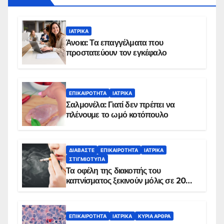
ΙΑΤΡΙΚΆ
Άνοια: Τα επαγγέλματα που
προστατεύουν τον εγκέφαλο
ΕΠΙΚΑΙΡΌΤΗΤΑ
ΙΑΤΡΙΚΆ
Σαλμονέλα: Γιατί δεν πρέπει να
πλένουμε το ωμό κοτόπουλο
ΔΙΑΒΆΣΤΕ
ΕΠΙΚΑΙΡΌΤΗΤΑ
ΙΑΤΡΙΚΆ
ΣΤΙΓΜΙΌΤΥΠΑ
Τα οφέλη της διακοπής του
καπνίσματος ξεκινούν μόλις σε 20
λεπτά
ΕΠΙΚΑΙΡΌΤΗΤΑ
ΙΑΤΡΙΚΆ
ΚΥΡΙΑ ΑΡΘΡΑ