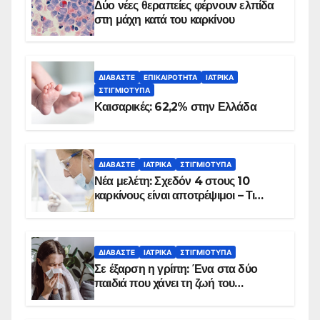
Δύο νέες θεραπείες φέρνουν ελπίδα
στη μάχη κατά του καρκίνου
ΔΙΑΒΆΣΤΕ
ΕΠΙΚΑΙΡΌΤΗΤΑ
ΙΑΤΡΙΚΆ
ΣΤΙΓΜΙΌΤΥΠΑ
Καισαρικές: 62,2% στην Ελλάδα
ΔΙΑΒΆΣΤΕ
ΙΑΤΡΙΚΆ
ΣΤΙΓΜΙΌΤΥΠΑ
Νέα μελέτη: Σχεδόν 4 στους 10
καρκίνους είναι αποτρέψιμοι – Τι
δείχνουν τα στοιχεία
ΔΙΑΒΆΣΤΕ
ΙΑΤΡΙΚΆ
ΣΤΙΓΜΙΌΤΥΠΑ
Σε έξαρση η γρίπη: Ένα στα δύο
παιδιά που χάνει τη ζωή του
αντιμετωπίζει υποκείμενο νόσημα –
Εμβολιασμό συνιστούν οι ειδικοί