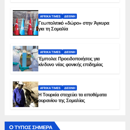
AFRIKA TIMES
ΔΙΕΘΝΉ
Γεωπολιτικό «δώρο» στην Άγκυρα
για τη Σομαλία
AFRIKA TIMES
ΔΙΕΘΝΉ
Έμπολα: Προειδοποιήσεις για
κίνδυνο νέας φονικής επιδημίας
AFRIKA TIMES
ΔΙΕΘΝΉ
Η Τουρκία στοχεύει τα αποθέματα
ουρανίου της Σομαλίας
O ΤΥΠΟΣ ΣΗΜΕΡΑ