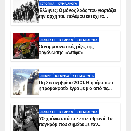
ΙΣΤΟΡΙΚΆ
ΚΥΡΙΑ ΑΡΘΡΑ
Έλληνες: Ο μόνος λαός που γιορτάζει
την αρχή του πολέμου και όχι το
τέλος του
ΔΙΑΒΆΣΤΕ
ΙΣΤΟΡΙΚΆ
ΣΤΙΓΜΙΌΤΥΠΑ
Οι κομμουνιστικές ρίζες της
οργάνωσης «Αντίφα»
ΔΙΕΘΝΉ
ΙΣΤΟΡΙΚΆ
ΣΤΙΓΜΙΌΤΥΠΑ
11η Σεπτεμβρίου 2001: Η ημέρα που
η τρομοκρατία έγραψε μία από τις
πιο μαύρες σελίδες στην ιστορία του
πλανήτη
ΔΙΑΒΆΣΤΕ
ΙΣΤΟΡΙΚΆ
ΣΤΙΓΜΙΌΤΥΠΑ
70 χρόνια από τα Σεπτεμβριανά: Το
πογκρόμ που σημάδεψε τον
ελληνισμό της Κωνσταντινούπολης