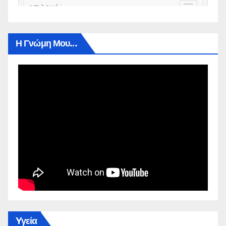
Η Γνώμη Μου…
Yγεία