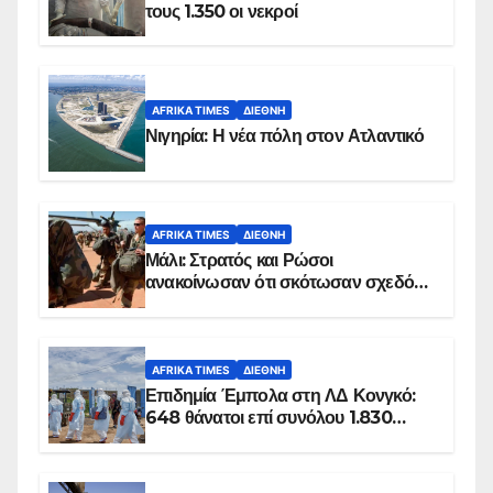
τους 1.350 οι νεκροί
AFRIKA TIMES
ΔΙΕΘΝΉ
Νιγηρία: Η νέα πόλη στον Ατλαντικό
AFRIKA TIMES
ΔΙΕΘΝΉ
Μάλι: Στρατός και Ρώσοι
ανακοίνωσαν ότι σκότωσαν σχεδόν
100 τζιχαντιστές
AFRIKA TIMES
ΔΙΕΘΝΉ
Επιδημία Έμπολα στη ΛΔ Κονγκό:
648 θάνατοι επί συνόλου 1.830
επιβεβαιωμένων κρουσμάτων