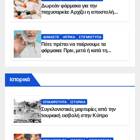
Δωρεάν φάρμακα για την
παχυσαρκία: Αρχίζει η αποστολή
sms για τους δικαιούχους – Οι
προϋποθέσεις ένταξης στο
πρόγραμμα
ΔΙΑΒΆΣΤΕ
ΙΑΤΡΙΚΆ
ΣΤΙΓΜΙΌΤΥΠΑ
Πότε πρέπει να παίρνουμε τα
φάρμακα: Πριν, μετά ή κατά τη
διάρκεια του φαγητού;
Ιστορικά
ΕΠΙΚΑΙΡΌΤΗΤΑ
ΙΣΤΟΡΙΚΆ
Συγκλονιστικές μαρτυρίες από την
τουρκική εισβολή στην Κύπρο