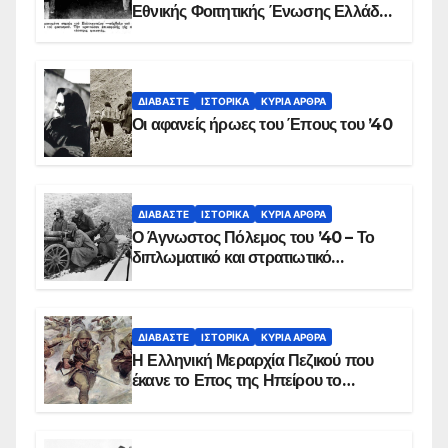
Εθνικής Φοιτητικής Ένωσης Ελλάδος
στις 17 Νοεμβρίου 1975 με την
αιματοβαμμένη σημαία
ΔΙΑΒΆΣΤΕ
ΙΣΤΟΡΙΚΆ
ΚΥΡΙΑ ΑΡΘΡΑ
Οι αφανείς ήρωες του Έπους του ’40
ΔΙΑΒΆΣΤΕ
ΙΣΤΟΡΙΚΆ
ΚΥΡΙΑ ΑΡΘΡΑ
Ο Άγνωστος Πόλεμος του ’40 – Το
διπλωματικό και στρατιωτικό
παρασκήνιο
ΔΙΑΒΆΣΤΕ
ΙΣΤΟΡΙΚΆ
ΚΥΡΙΑ ΑΡΘΡΑ
Η Ελληνική Μεραρχία Πεζικού που
έκανε το Επος της Ηπείρου το
χειμώνα του 1940