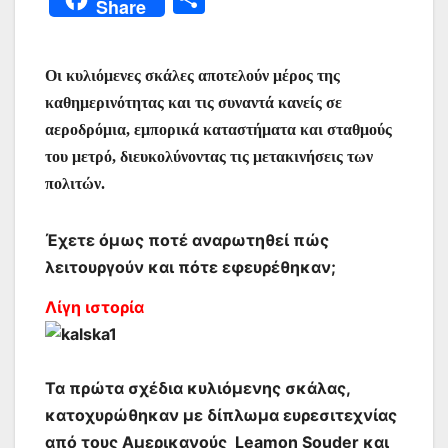
Share
c
itt
at
ai
er
s
e
er
οι
e
er
s
l
e
s
gr
ρ
Οι κυλιόμενες σκάλες αποτελούν μέρος της
b
A
st
e
a
α
καθημερινότητας και τις συναντά κανείς σε
o
p
n
m
σ
αεροδρόμια, εμπορικά καταστήματα και σταθμούς
o
p
g
τε
του μετρό, διευκολύνοντας τις μετακινήσεις των
k
er
ίτ
πολιτών.
ε
Έχετε όμως ποτέ αναρωτηθεί πώς
λειτουργούν και πότε εφευρέθηκαν;
Λίγη ιστορία
Τα πρώτα σχέδια κυλιόμενης σκάλας,
κατοχυρώθηκαν με δίπλωμα ευρεσιτεχνίας
από τους Αμερικανούς Leamon Souder και