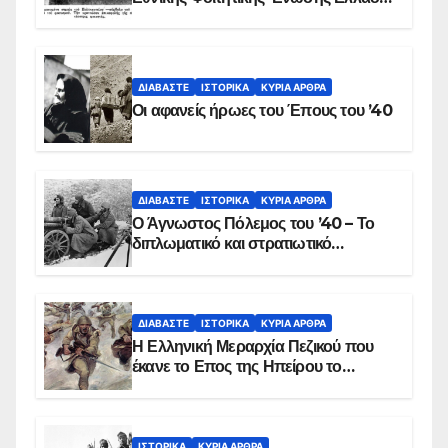
στις 17 Νοεμβρίου 1975 με την
αιματοβαμμένη σημαία
ΔΙΑΒΆΣΤΕ
ΙΣΤΟΡΙΚΆ
ΚΥΡΙΑ ΑΡΘΡΑ
Οι αφανείς ήρωες του Έπους του ’40
ΔΙΑΒΆΣΤΕ
ΙΣΤΟΡΙΚΆ
ΚΥΡΙΑ ΑΡΘΡΑ
Ο Άγνωστος Πόλεμος του ’40 – Το
διπλωματικό και στρατιωτικό
παρασκήνιο
ΔΙΑΒΆΣΤΕ
ΙΣΤΟΡΙΚΆ
ΚΥΡΙΑ ΑΡΘΡΑ
Η Ελληνική Μεραρχία Πεζικού που
έκανε το Επος της Ηπείρου το
χειμώνα του 1940
ΙΣΤΟΡΙΚΆ
ΚΥΡΙΑ ΑΡΘΡΑ