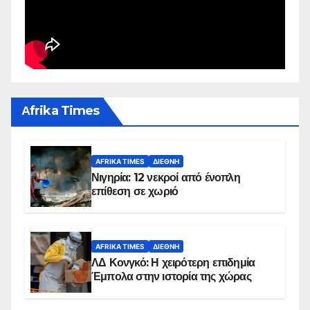
Αfrika Times
AFRIKA TIMES
ΔΙΕΘΝΉ
Νιγηρία: 12 νεκροί από ένοπλη
επίθεση σε χωριό
AFRIKA TIMES
ΔΙΕΘΝΉ
ΛΔ Κονγκό: Η χειρότερη επιδημία
Έμπολα στην ιστορία της χώρας