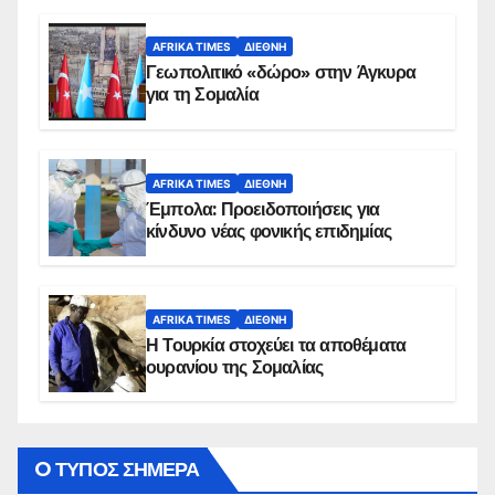
AFRIKA TIMES
ΔΙΕΘΝΉ
Γεωπολιτικό «δώρο» στην Άγκυρα
για τη Σομαλία
AFRIKA TIMES
ΔΙΕΘΝΉ
Έμπολα: Προειδοποιήσεις για
κίνδυνο νέας φονικής επιδημίας
AFRIKA TIMES
ΔΙΕΘΝΉ
Η Τουρκία στοχεύει τα αποθέματα
ουρανίου της Σομαλίας
O ΤΥΠΟΣ ΣΗΜΕΡΑ