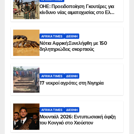
ΟΗΕ: Προειδοποίηση Γκουτέρες για
κίνδυνο νέας αιματοχυσίας στο Ελ
Ομπέιντ του Σουδάν
AFRIKA TIMES
ΔΙΕΘΝΉ
Νότια Αφρική:Συνελήφθη με 150
δηλητηριώδεις σκορπιούς
AFRIKA TIMES
ΔΙΕΘΝΉ
17 νεκροί αγρότες στη Νιγηρία
AFRIKA TIMES
ΔΙΕΘΝΉ
Μουντιάλ 2026: Εντυπωσιακή άφιξη
του Κονγκό στο Χιούστον