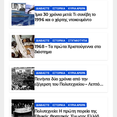
ΔΙΑΒΆΣΤΕ
ΙΣΤΟΡΙΚΆ
ΚΥΡΙΑ ΑΡΘΡΑ
Ίμια 30 χρόνια μετά: Τι συνέβη το
1996 και ο χάρτης ντοκουμέντο
ΔΙΑΒΆΣΤΕ
ΙΣΤΟΡΙΚΆ
ΣΤΙΓΜΙΌΤΥΠΑ
1968 – Τα πρώτα Χριστούγεννα στο
διάστημα
ΔΙΑΒΆΣΤΕ
ΙΣΤΟΡΙΚΆ
ΚΥΡΙΑ ΑΡΘΡΑ
Πενήντα δύο χρόνια από την
εξέγερση του Πολυτεχνείου – Λεπτό
προς λεπτό η εισβολή – ΦΩΤΟ και
ΒΙΝΤΕΟ
ΔΙΑΒΆΣΤΕ
ΙΣΤΟΡΙΚΆ
ΚΥΡΙΑ ΑΡΘΡΑ
Πολυτεχνείο: Η πρώτη πορεία της
Εθνικής Φοιτητικής Ένωσης Ελλάδος