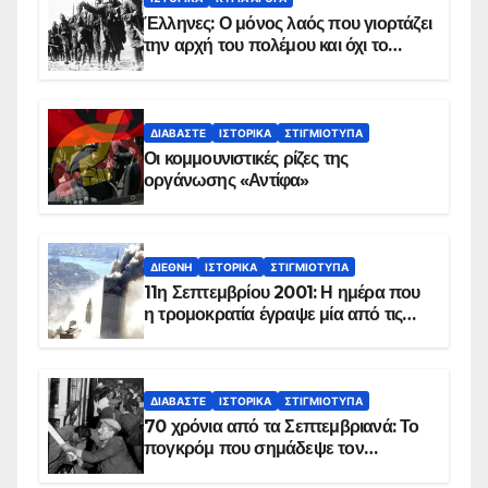
Έλληνες: Ο μόνος λαός που γιορτάζει
την αρχή του πολέμου και όχι το
τέλος του
ΔΙΑΒΆΣΤΕ
ΙΣΤΟΡΙΚΆ
ΣΤΙΓΜΙΌΤΥΠΑ
Οι κομμουνιστικές ρίζες της
οργάνωσης «Αντίφα»
ΔΙΕΘΝΉ
ΙΣΤΟΡΙΚΆ
ΣΤΙΓΜΙΌΤΥΠΑ
11η Σεπτεμβρίου 2001: Η ημέρα που
η τρομοκρατία έγραψε μία από τις
πιο μαύρες σελίδες στην ιστορία του
πλανήτη
ΔΙΑΒΆΣΤΕ
ΙΣΤΟΡΙΚΆ
ΣΤΙΓΜΙΌΤΥΠΑ
70 χρόνια από τα Σεπτεμβριανά: Το
πογκρόμ που σημάδεψε τον
ελληνισμό της Κωνσταντινούπολης