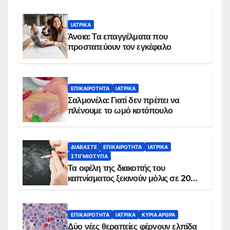
ΙΑΤΡΙΚΆ
Άνοια: Τα επαγγέλματα που
προστατεύουν τον εγκέφαλο
ΕΠΙΚΑΙΡΌΤΗΤΑ
ΙΑΤΡΙΚΆ
Σαλμονέλα: Γιατί δεν πρέπει να
πλένουμε το ωμό κοτόπουλο
ΔΙΑΒΆΣΤΕ
ΕΠΙΚΑΙΡΌΤΗΤΑ
ΙΑΤΡΙΚΆ
ΣΤΙΓΜΙΌΤΥΠΑ
Τα οφέλη της διακοπής του
καπνίσματος ξεκινούν μόλις σε 20
λεπτά
ΕΠΙΚΑΙΡΌΤΗΤΑ
ΙΑΤΡΙΚΆ
ΚΥΡΙΑ ΑΡΘΡΑ
Δύο νέες θεραπείες φέρνουν ελπίδα