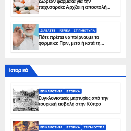
Δωρεάν φάρμακα για την
παχυσαρκία: Αρχίζει η αποστολή
sms για τους δικαιούχους – Οι
προϋποθέσεις ένταξης στο
πρόγραμμα
ΔΙΑΒΆΣΤΕ
ΙΑΤΡΙΚΆ
ΣΤΙΓΜΙΌΤΥΠΑ
Πότε πρέπει να παίρνουμε τα
φάρμακα: Πριν, μετά ή κατά τη
διάρκεια του φαγητού;
Ιστορικά
ΕΠΙΚΑΙΡΌΤΗΤΑ
ΙΣΤΟΡΙΚΆ
Συγκλονιστικές μαρτυρίες από την
τουρκική εισβολή στην Κύπρο
ΕΠΙΚΑΙΡΌΤΗΤΑ
ΙΣΤΟΡΙΚΆ
ΣΤΙΓΜΙΌΤΥΠΑ