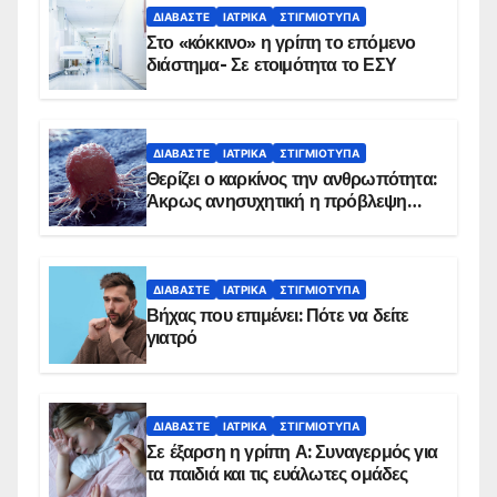
ΔΙΑΒΆΣΤΕ
ΙΑΤΡΙΚΆ
ΣΤΙΓΜΙΌΤΥΠΑ
Στο «κόκκινο» η γρίπη το επόμενο
διάστημα- Σε ετοιμότητα το ΕΣΥ
ΔΙΑΒΆΣΤΕ
ΙΑΤΡΙΚΆ
ΣΤΙΓΜΙΌΤΥΠΑ
Θερίζει ο καρκίνος την ανθρωπότητα:
Άκρως ανησυχητική η πρόβλεψη…
ΔΙΑΒΆΣΤΕ
ΙΑΤΡΙΚΆ
ΣΤΙΓΜΙΌΤΥΠΑ
Βήχας που επιμένει: Πότε να δείτε
γιατρό
ΔΙΑΒΆΣΤΕ
ΙΑΤΡΙΚΆ
ΣΤΙΓΜΙΌΤΥΠΑ
Σε έξαρση η γρίπη Α: Συναγερμός για
τα παιδιά και τις ευάλωτες ομάδες