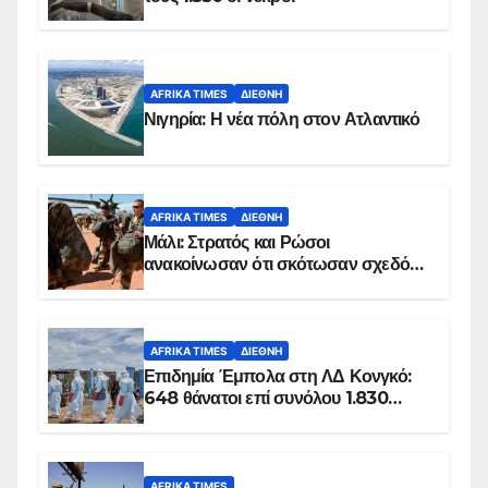
AFRIKA TIMES
ΔΙΕΘΝΉ
Νιγηρία: Η νέα πόλη στον Ατλαντικό
AFRIKA TIMES
ΔΙΕΘΝΉ
Μάλι: Στρατός και Ρώσοι
ανακοίνωσαν ότι σκότωσαν σχεδόν
100 τζιχαντιστές
AFRIKA TIMES
ΔΙΕΘΝΉ
Επιδημία Έμπολα στη ΛΔ Κονγκό:
648 θάνατοι επί συνόλου 1.830
επιβεβαιωμένων κρουσμάτων
AFRIKA TIMES