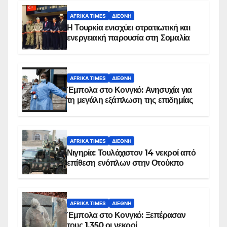
AFRIKA TIMES
ΔΙΕΘΝΉ
Η Τουρκία ενισχύει στρατιωτική και
ενεργειακή παρουσία στη Σομαλία
AFRIKA TIMES
ΔΙΕΘΝΉ
Έμπολα στο Κονγκό: Ανησυχία για
τη μεγάλη εξάπλωση της επιδημίας
AFRIKA TIMES
ΔΙΕΘΝΉ
Νιγηρία: Τουλάχιστον 14 νεκροί από
επίθεση ενόπλων στην Οτούκπο
AFRIKA TIMES
ΔΙΕΘΝΉ
Έμπολα στο Κονγκό: Ξεπέρασαν
τους 1.350 οι νεκροί