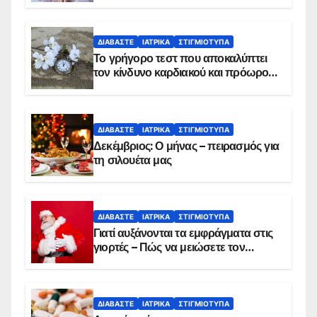
ΔΙΑΒΆΣΤΕ
ΙΑΤΡΙΚΆ
ΣΤΙΓΜΙΌΤΥΠΑ
Το γρήγορο τεστ που αποκαλύπτει
τον κίνδυνο καρδιακού και πρόωρου
θανάτου
ΔΙΑΒΆΣΤΕ
ΙΑΤΡΙΚΆ
ΣΤΙΓΜΙΌΤΥΠΑ
Δεκέμβριος: Ο μήνας – πειρασμός για
τη σιλουέτα μας
ΔΙΑΒΆΣΤΕ
ΙΑΤΡΙΚΆ
ΣΤΙΓΜΙΌΤΥΠΑ
Γιατί αυξάνονται τα εμφράγματα στις
γιορτές – Πώς να μειώσετε τον
κίνδυνο, σύμφωνα με καρδιολόγο
ΔΙΑΒΆΣΤΕ
ΙΑΤΡΙΚΆ
ΣΤΙΓΜΙΌΤΥΠΑ