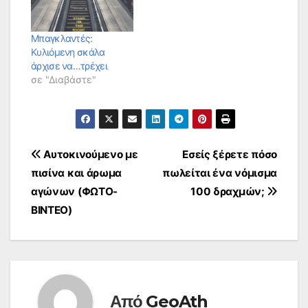
Μπαγκλαντές:
Κυλιόμενη σκάλα
άρχισε να…τρέχει
σε "Διαβάστε"
Πλοήγηση
Αυτοκινούμενο με
Εσείς ξέρετε πόσο
πισίνα και άρωμα
πωλείται ένα νόμισμα
άρθρων
αγώνων (ΦΩΤΟ-
100 δραχμών;
ΒΙΝΤΕΟ)
Από
GeoAth