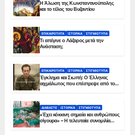
Η Άλωση της Κωνσταντινούπολης
και το τέλος του Βυζαντίου
ΕΠΙΚΑΙΡΌΤΗΤΑ
ΙΣΤΟΡΙΚΆ
ΣΤΙΓΜΙΌΤΥΠΑ
Τι απέγινε ο Λάζαρος μετά την
Ανάσταση;
ΕΠΙΚΑΙΡΌΤΗΤΑ
ΙΣΤΟΡΙΚΆ
ΣΤΙΓΜΙΌΤΥΠΑ
Έγκλημα και Σιωπή: Ο Έλληνας
αιχμάλωτος που επέστρεψε από το
Παραπέτασμα
ΔΙΑΒΆΣΤΕ
ΙΣΤΟΡΙΚΆ
ΣΤΙΓΜΙΌΤΥΠΑ
«Έχει κόκκινη σημαία και ανθρώπους
σίγουρα» – Η τελευταία συνομιλία
των ηρώων στα Ίμια, πριν τη
συντριβή του ελικοπτέρου