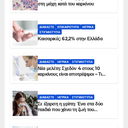
στη μάχη κατά του καρκίνου
ΔΙΑΒΆΣΤΕ
ΕΠΙΚΑΙΡΌΤΗΤΑ
ΙΑΤΡΙΚΆ
ΣΤΙΓΜΙΌΤΥΠΑ
Καισαρικές: 62,2% στην Ελλάδα
ΔΙΑΒΆΣΤΕ
ΙΑΤΡΙΚΆ
ΣΤΙΓΜΙΌΤΥΠΑ
Νέα μελέτη: Σχεδόν 4 στους 10
καρκίνους είναι αποτρέψιμοι – Τι
δείχνουν τα στοιχεία
ΔΙΑΒΆΣΤΕ
ΙΑΤΡΙΚΆ
ΣΤΙΓΜΙΌΤΥΠΑ
Σε έξαρση η γρίπη: Ένα στα δύο
παιδιά που χάνει τη ζωή του
αντιμετωπίζει υποκείμενο νόσημα –
Εμβολιασμό συνιστούν οι ειδικοί