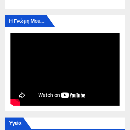
Η Γνώμη Μου…
Yγεία