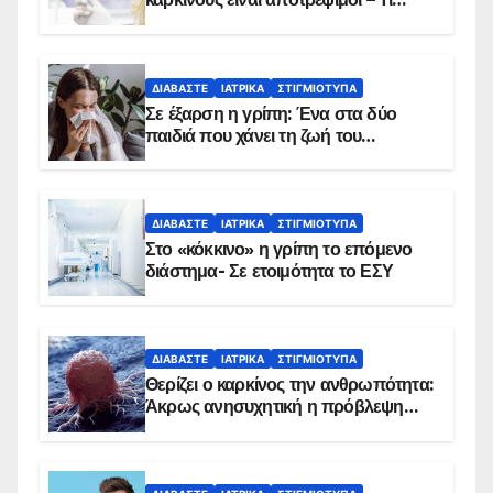
δείχνουν τα στοιχεία
ΔΙΑΒΆΣΤΕ
ΙΑΤΡΙΚΆ
ΣΤΙΓΜΙΌΤΥΠΑ
Σε έξαρση η γρίπη: Ένα στα δύο
παιδιά που χάνει τη ζωή του
αντιμετωπίζει υποκείμενο νόσημα –
Εμβολιασμό συνιστούν οι ειδικοί
ΔΙΑΒΆΣΤΕ
ΙΑΤΡΙΚΆ
ΣΤΙΓΜΙΌΤΥΠΑ
Στο «κόκκινο» η γρίπη το επόμενο
διάστημα- Σε ετοιμότητα το ΕΣΥ
ΔΙΑΒΆΣΤΕ
ΙΑΤΡΙΚΆ
ΣΤΙΓΜΙΌΤΥΠΑ
Θερίζει ο καρκίνος την ανθρωπότητα:
Άκρως ανησυχητική η πρόβλεψη…