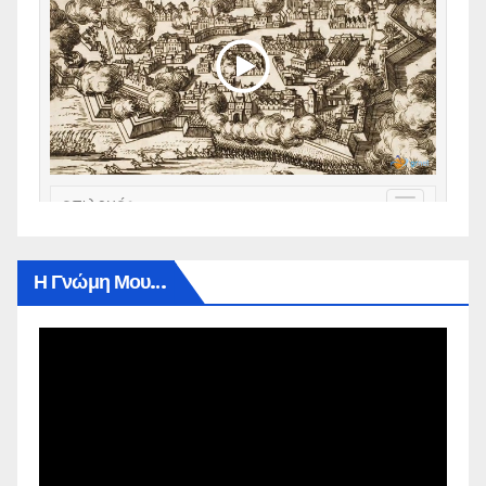
Η Γνώμη Μου…