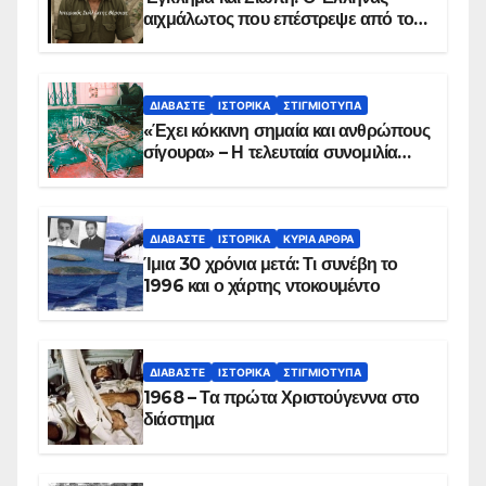
αιχμάλωτος που επέστρεψε από το
Παραπέτασμα
ΔΙΑΒΆΣΤΕ
ΙΣΤΟΡΙΚΆ
ΣΤΙΓΜΙΌΤΥΠΑ
«Έχει κόκκινη σημαία και ανθρώπους
σίγουρα» – Η τελευταία συνομιλία
των ηρώων στα Ίμια, πριν τη
συντριβή του ελικοπτέρου
ΔΙΑΒΆΣΤΕ
ΙΣΤΟΡΙΚΆ
ΚΥΡΙΑ ΑΡΘΡΑ
Ίμια 30 χρόνια μετά: Τι συνέβη το
1996 και ο χάρτης ντοκουμέντο
ΔΙΑΒΆΣΤΕ
ΙΣΤΟΡΙΚΆ
ΣΤΙΓΜΙΌΤΥΠΑ
1968 – Τα πρώτα Χριστούγεννα στο
διάστημα