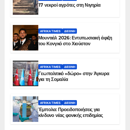
17 νεκροί αγρότες στη Νιγηρία
AFRIKA TIMES
ΔΙΕΘΝΉ
Μουντιάλ 2026: Εντυπωσιακή άφιξη
του Κονγκό στο Χιούστον
AFRIKA TIMES
ΔΙΕΘΝΉ
Γεωπολιτικό «δώρο» στην Άγκυρα
για τη Σομαλία
AFRIKA TIMES
ΔΙΕΘΝΉ
Έμπολα: Προειδοποιήσεις για
κίνδυνο νέας φονικής επιδημίας