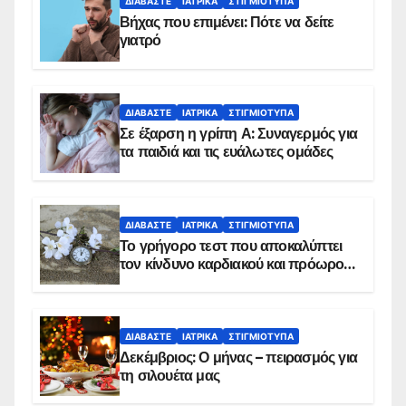
ΔΙΑΒΆΣΤΕ
ΙΑΤΡΙΚΆ
ΣΤΙΓΜΙΌΤΥΠΑ
Βήχας που επιμένει: Πότε να δείτε
γιατρό
ΔΙΑΒΆΣΤΕ
ΙΑΤΡΙΚΆ
ΣΤΙΓΜΙΌΤΥΠΑ
Σε έξαρση η γρίπη Α: Συναγερμός για
τα παιδιά και τις ευάλωτες ομάδες
ΔΙΑΒΆΣΤΕ
ΙΑΤΡΙΚΆ
ΣΤΙΓΜΙΌΤΥΠΑ
Το γρήγορο τεστ που αποκαλύπτει
τον κίνδυνο καρδιακού και πρόωρου
θανάτου
ΔΙΑΒΆΣΤΕ
ΙΑΤΡΙΚΆ
ΣΤΙΓΜΙΌΤΥΠΑ
Δεκέμβριος: Ο μήνας – πειρασμός για
τη σιλουέτα μας