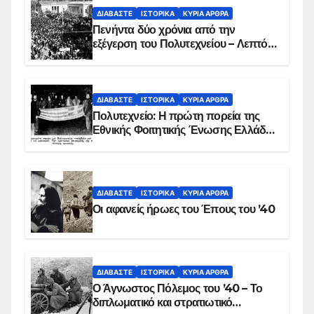
ΔΙΑΒΆΣΤΕ
ΙΣΤΟΡΙΚΆ
ΚΥΡΙΑ ΑΡΘΡΑ
Πενήντα δύο χρόνια από την
εξέγερση του Πολυτεχνείου – Λεπτό
προς λεπτό η εισβολή – ΦΩΤΟ και
ΒΙΝΤΕΟ
ΔΙΑΒΆΣΤΕ
ΙΣΤΟΡΙΚΆ
ΚΥΡΙΑ ΑΡΘΡΑ
Πολυτεχνείο: Η πρώτη πορεία της
Εθνικής Φοιτητικής Ένωσης Ελλάδος
στις 17 Νοεμβρίου 1975 με την
αιματοβαμμένη σημαία
ΔΙΑΒΆΣΤΕ
ΙΣΤΟΡΙΚΆ
ΚΥΡΙΑ ΑΡΘΡΑ
Οι αφανείς ήρωες του Έπους του ’40
ΔΙΑΒΆΣΤΕ
ΙΣΤΟΡΙΚΆ
ΚΥΡΙΑ ΑΡΘΡΑ
Ο Άγνωστος Πόλεμος του ’40 – Το
διπλωματικό και στρατιωτικό