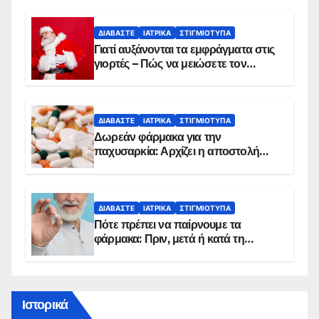
ΔΙΑΒΆΣΤΕ
ΙΑΤΡΙΚΆ
ΣΤΙΓΜΙΌΤΥΠΑ
Γιατί αυξάνονται τα εμφράγματα στις
γιορτές – Πώς να μειώσετε τον
κίνδυνο, σύμφωνα με καρδιολόγο
ΔΙΑΒΆΣΤΕ
ΙΑΤΡΙΚΆ
ΣΤΙΓΜΙΌΤΥΠΑ
Δωρεάν φάρμακα για την
παχυσαρκία: Αρχίζει η αποστολή
sms για τους δικαιούχους – Οι
προϋποθέσεις ένταξης στο
πρόγραμμα
ΔΙΑΒΆΣΤΕ
ΙΑΤΡΙΚΆ
ΣΤΙΓΜΙΌΤΥΠΑ
Πότε πρέπει να παίρνουμε τα
φάρμακα: Πριν, μετά ή κατά τη
διάρκεια του φαγητού;
Ιστορικά