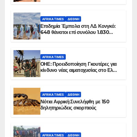
100 τζιχαντιστές
AFRIKA TIMES
ΔΙΕΘΝΉ
Επιδημία Έμπολα στη ΛΔ Κονγκό:
648 θάνατοι επί συνόλου 1.830
επιβεβαιωμένων κρουσμάτων
AFRIKA TIMES
ΟΗΕ: Προειδοποίηση Γκουτέρες για
κίνδυνο νέας αιματοχυσίας στο Ελ
Ομπέιντ του Σουδάν
AFRIKA TIMES
ΔΙΕΘΝΉ
Νότια Αφρική:Συνελήφθη με 150
δηλητηριώδεις σκορπιούς
AFRIKA TIMES
ΔΙΕΘΝΉ