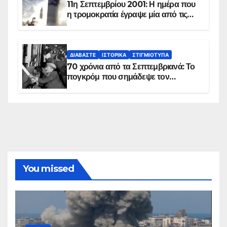
11η Σεπτεμβρίου 2001: Η ημέρα που
η τρομοκρατία έγραψε μία από τις
πιο μαύρες σελίδες στην ιστορία του
πλανήτη
ΔΙΑΒΆΣΤΕ
ΙΣΤΟΡΙΚΆ
ΣΤΙΓΜΙΌΤΥΠΑ
70 χρόνια από τα Σεπτεμβριανά: Το
πογκρόμ που σημάδεψε τον
ελληνισμό της Κωνσταντινούπολης
You missed