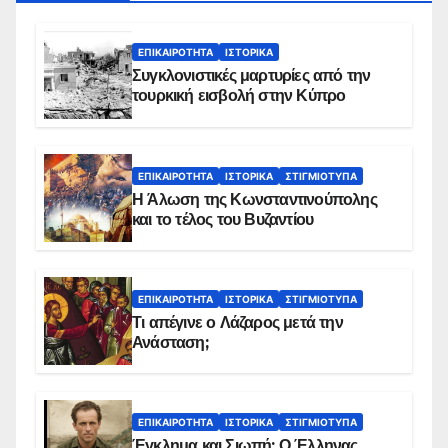
ΕΠΙΚΑΙΡΌΤΗΤΑ
ΙΣΤΟΡΙΚΆ
Συγκλονιστικές μαρτυρίες από την
τουρκική εισβολή στην Κύπρο
ΕΠΙΚΑΙΡΌΤΗΤΑ
ΙΣΤΟΡΙΚΆ
ΣΤΙΓΜΙΌΤΥΠΑ
Η Άλωση της Κωνσταντινούπολης
και το τέλος του Βυζαντίου
ΕΠΙΚΑΙΡΌΤΗΤΑ
ΙΣΤΟΡΙΚΆ
ΣΤΙΓΜΙΌΤΥΠΑ
Τι απέγινε ο Λάζαρος μετά την
Ανάσταση;
ΕΠΙΚΑΙΡΌΤΗΤΑ
ΙΣΤΟΡΙΚΆ
ΣΤΙΓΜΙΌΤΥΠΑ
Έγκλημα και Σιωπή: Ο Έλληνας