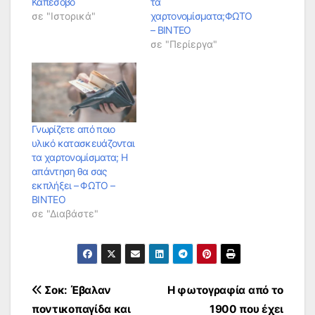
Καπέσοβο
τα
σε "Ιστορικά"
χαρτονομίσματα;ΦΩΤΟ
– ΒΙΝΤΕΟ
σε "Περίεργα"
Γνωρίζετε από ποιο
υλικό κατασκευάζονται
τα χαρτονομίσματα; Η
απάντηση θα σας
εκπλήξει – ΦΩΤΟ –
ΒΙΝΤΕΟ
σε "Διαβάστε"
Πλοήγηση
Σοκ: Έβαλαν
Η φωτογραφία από το
ποντικοπαγίδα και
1900 που έχει