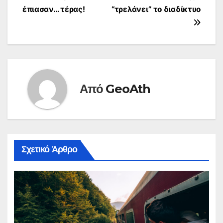
άρθρων
έπιασαν… τέρας!
“τρελάνει” το διαδίκτυο
Από
GeoAth
Σχετικό Άρθρο