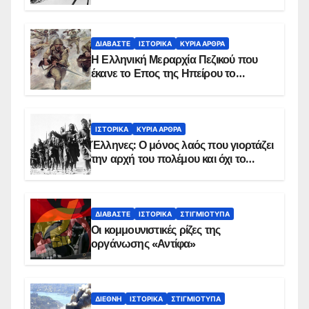
παρασκήνιο
ΔΙΑΒΆΣΤΕ
ΙΣΤΟΡΙΚΆ
ΚΥΡΙΑ ΑΡΘΡΑ
Η Ελληνική Μεραρχία Πεζικού που
έκανε το Επος της Ηπείρου το
χειμώνα του 1940
ΙΣΤΟΡΙΚΆ
ΚΥΡΙΑ ΑΡΘΡΑ
Έλληνες: Ο μόνος λαός που γιορτάζει
την αρχή του πολέμου και όχι το
τέλος του
ΔΙΑΒΆΣΤΕ
ΙΣΤΟΡΙΚΆ
ΣΤΙΓΜΙΌΤΥΠΑ
Οι κομμουνιστικές ρίζες της
οργάνωσης «Αντίφα»
ΔΙΕΘΝΉ
ΙΣΤΟΡΙΚΆ
ΣΤΙΓΜΙΌΤΥΠΑ