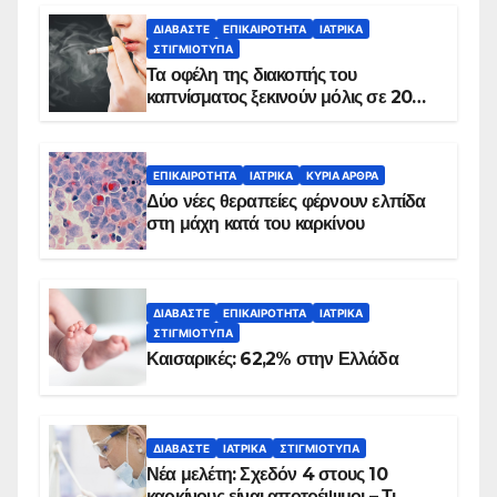
ΔΙΑΒΆΣΤΕ
ΕΠΙΚΑΙΡΌΤΗΤΑ
ΙΑΤΡΙΚΆ
ΣΤΙΓΜΙΌΤΥΠΑ
Τα οφέλη της διακοπής του
καπνίσματος ξεκινούν μόλις σε 20
λεπτά
ΕΠΙΚΑΙΡΌΤΗΤΑ
ΙΑΤΡΙΚΆ
ΚΥΡΙΑ ΑΡΘΡΑ
Δύο νέες θεραπείες φέρνουν ελπίδα
στη μάχη κατά του καρκίνου
ΔΙΑΒΆΣΤΕ
ΕΠΙΚΑΙΡΌΤΗΤΑ
ΙΑΤΡΙΚΆ
ΣΤΙΓΜΙΌΤΥΠΑ
Καισαρικές: 62,2% στην Ελλάδα
ΔΙΑΒΆΣΤΕ
ΙΑΤΡΙΚΆ
ΣΤΙΓΜΙΌΤΥΠΑ
Νέα μελέτη: Σχεδόν 4 στους 10
καρκίνους είναι αποτρέψιμοι – Τι