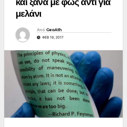
και ξανά με φως αντί για
μελάνι
Από
GeoAth
ΦΕΒ 19, 2017