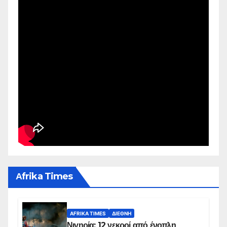
Αfrika Times
AFRIKA TIMES
ΔΙΕΘΝΉ
Νιγηρία: 12 νεκροί από ένοπλη