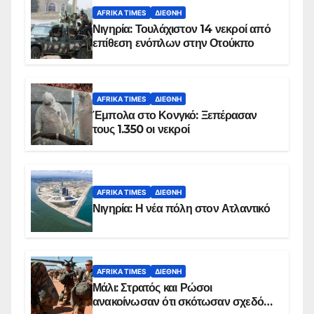
AFRIKA TIMES
ΔΙΕΘΝΉ
Νιγηρία: Τουλάχιστον 14 νεκροί από
επίθεση ενόπλων στην Οτούκπο
AFRIKA TIMES
ΔΙΕΘΝΉ
Έμπολα στο Κονγκό: Ξεπέρασαν
τους 1.350 οι νεκροί
AFRIKA TIMES
ΔΙΕΘΝΉ
Νιγηρία: Η νέα πόλη στον Ατλαντικό
AFRIKA TIMES
ΔΙΕΘΝΉ
Μάλι: Στρατός και Ρώσοι
ανακοίνωσαν ότι σκότωσαν σχεδόν