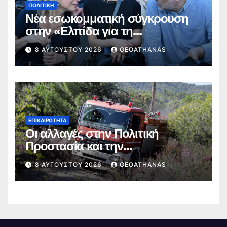
ΠΟΛΙΤΙΚΉ
Νέα εσωκομματική σύγκρουση
στην «Ελπίδα για τη
Δημοκρατία»
8 ΑΥΓΟΎΣΤΟΥ 2026
GEOATHANAS
ΕΠΙΚΑΙΡΌΤΗΤΑ
Οι αλλαγές στην Πολιτική
Προστασία και την
Πυροσβεστική
8 ΑΥΓΟΎΣΤΟΥ 2026
GEOATHANAS