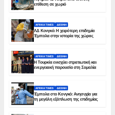
επίθεση σε χωριό
AFRIKA TIMES
ΔΙΕΘΝΉ
ΛΔ Κονγκό: Η χειρότερη επιδημία
Έμπολα στην ιστορία της χώρας
AFRIKA TIMES
ΔΙΕΘΝΉ
Η Τουρκία ενισχύει στρατιωτική και
ενεργειακή παρουσία στη Σομαλία
AFRIKA TIMES
ΔΙΕΘΝΉ
Έμπολα στο Κονγκό: Ανησυχία για
τη μεγάλη εξάπλωση της επιδημίας