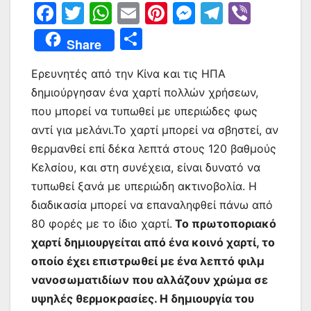
F
T
W
E
Pi
M
T
Vi
a
w
h
m
nt
e
el
b
Μ
Share
c
itt
at
ai
er
s
e
er
οι
e
er
s
l
e
s
gr
Ερευνητές από την Κίνα και τις ΗΠΑ
ρ
δημιούργησαν ένα χαρτί πολλών χρήσεων,
b
A
st
e
a
α
που μπορεί να τυπωθεί με υπεριώδες φως
o
p
n
m
σ
αντί για μελάνι.Το χαρτί μπορεί να σβηστεί, αν
o
p
g
τε
θερμανθεί επί δέκα λεπτά στους 120 βαθμούς
k
er
ίτ
Κελσίου, και στη συνέχεια, είναι δυνατό να
τυπωθεί ξανά με υπεριώδη ακτινοβολία. Η
ε
διαδικασία μπορεί να επαναληφθεί πάνω από
80 φορές με το ίδιο χαρτί.
Το πρωτοποριακό
χαρτί δημιουργείται από ένα κοινό χαρτί, το
οποίο έχει επιστρωθεί με ένα λεπτό φιλμ
νανοσωματιδίων που αλλάζουν χρώμα σε
υψηλές θερμοκρασίες. Η δημιουργία του