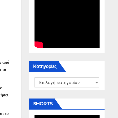
ν από
Kατηγορίες
ι το
Kατηγορίες
ν
ρήσει
SHORTS
αι το