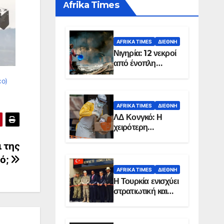
Αfrika Times
AFRIKA TIMES
ΔΙΕΘΝΉ
Νιγηρία: 12 νεκροί
από ένοπλη
επίθεση σε χωριό
εο)
AFRIKA TIMES
ΔΙΕΘΝΉ
ΛΔ Κονγκό: Η
χειρότερη
επιδημία Έμπολα
ι της
στην ιστορία της
χώρας
τό;
AFRIKA TIMES
ΔΙΕΘΝΉ
Η Τουρκία ενισχύει
στρατιωτική και
ενεργειακή
παρουσία στη
Σομαλία