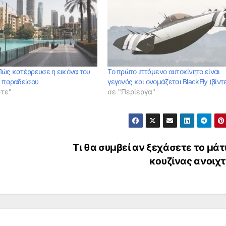
Πώς κατέρρευσε η εικόνα του
Το πρώτο ιπτάμενο αυτοκίνητο είναι
ύ παραδείσου
γεγονός και ονομάζεται BlackFly (βίντ
στε"
σε "Περίεργα"
υ
Tι θα συμβεί αν ξεχάσετε το μάτ
κουζίνας ανοιχ