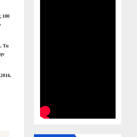
ς 100
υ
. Τα
ην
 2016.