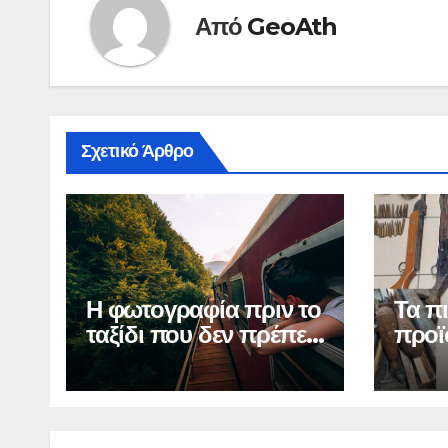
Από
GeoAth
Σχετικό Άρθρο
Η φωτογραφία πριν το
Τα π
ταξίδι που δεν πρέπει
προϊ
να δημοσιεύσετε
αγορ