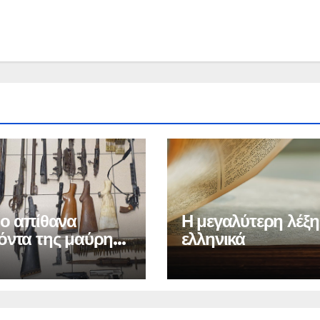
ιο απίθανα
Η μεγαλύτερη λέξη
όντα της μαύρης
ελληνικά
άς