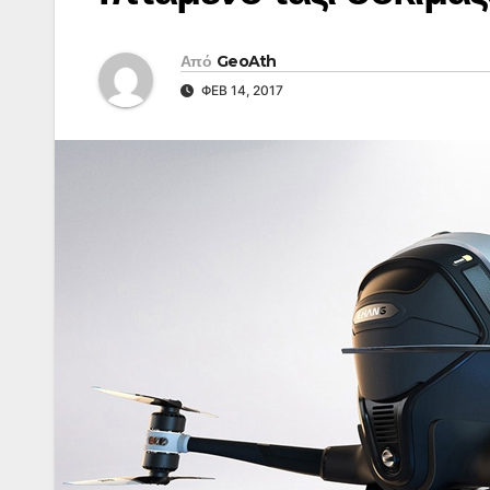
Από
GeoAth
ΦΕΒ 14, 2017