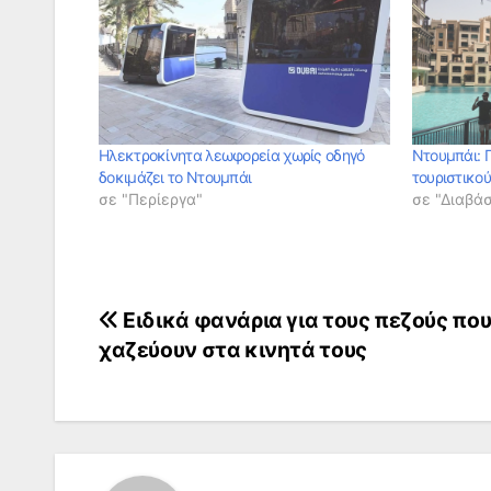
Ηλεκτροκίνητα λεωφορεία χωρίς οδηγό
Ντουμπάι: 
δοκιμάζει το Ντουμπάι
τουριστικο
σε "Περίεργα"
σε "Διαβά
Πλοήγηση
Ειδικά φανάρια για τους πεζούς πο
χαζεύουν στα κινητά τους
άρθρων