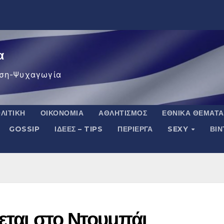
α
ση-Ψυχαγωγία
ΛΙΤΙΚΉ
ΟΙΚΟΝΟΜΊΑ
ΑΘΛΗΤΙΣΜΌΣ
ΕΘΝΙΚΆ ΘΈΜΑΤΑ
GOSSIP
ΙΔΈΕΣ – TIPS
ΠΕΡΊΕΡΓΑ
SEXY
ΒΙ
ζεται στο Ντουμπάι