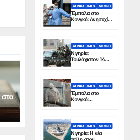
AFRIKA TIMES
ΔΙΕΘΝΉ
Έμπολα στο
Κονγκό: Ανησυχία
για τη μεγάλη
εξάπλωση της
επιδημίας
AFRIKA TIMES
ΔΙΕΘΝΉ
Νιγηρία:
Τουλάχιστον 14
νεκροί από
επίθεση ενόπλων
στην Οτούκπο
AFRIKA TIMES
ΔΙΕΘΝΉ
Έμπολα στο
 στα
Κονγκό:
Ξεπέρασαν τους
1.350 οι νεκροί
AFRIKA TIMES
ΔΙΕΘΝΉ
Νιγηρία: Η νέα
πόλη στον