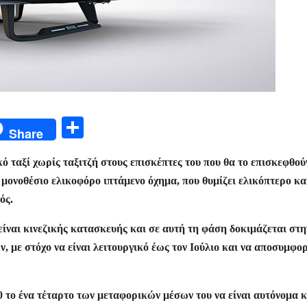
Μ
Share
οι
ό ταξί χωρίς ταξιτζή στους επισκέπτες του που θα το επισκεφθού
ρ
 μονοθέσιο ελικοφόρο ιπτάμενο όχημα, που θυμίζει ελικόπτερο κα
α
ός.
σ
είναι κινεζικής κατασκευής και σε αυτή τη φάση δοκιμάζεται στη
τε
 με στόχο να είναι λειτουργικό έως τον Ιούλιο και να αποσυμφο
ίτ
ε
30 το ένα τέταρτο των μεταφορικών μέσων του να είναι αυτόνομα κ