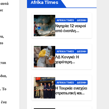
Αfrika Times
 αυτά
νε
AFRIKA TIMES
ΔΙΕΘΝΉ
Νιγηρία: 12 νεκροί
από ένοπλη
επίθεση σε χωριό
σα,
το
AFRIKA TIMES
ΔΙΕΘΝΉ
ΛΔ Κονγκό: Η
χειρότερη
εται
επιδημία Έμπολα
στην ιστορία της
δια,
χώρας
AFRIKA TIMES
ΔΙΕΘΝΉ
Η Τουρκία ενισχύει
. Το
στρατιωτική και
ενεργειακή
 ένα
παρουσία στη
Σομαλία