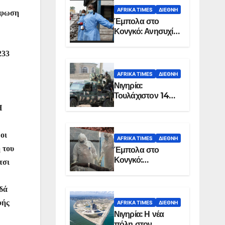
AFRIKA TIMES
ΔΙΕΘΝΉ
νέφωση
Έμπολα στο
Κονγκό: Ανησυχία
για τη μεγάλη
εξάπλωση της
233
επιδημίας
AFRIKA TIMES
ΔΙΕΘΝΉ
Νιγηρία:
Τουλάχιστον 14
νεκροί από
Η
επίθεση ενόπλων
στην Οτούκπο
οι
AFRIKA TIMES
ΔΙΕΘΝΉ
 του
Έμπολα στο
Κονγκό:
τσι
Ξεπέρασαν τους
1.350 οι νεκροί
ηδά
φής
AFRIKA TIMES
ΔΙΕΘΝΉ
Νιγηρία: Η νέα
πόλη στον