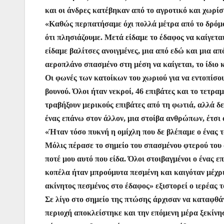
και οι άνδρες κατέβηκαν από το αγροτικό και χωρίσ
«Καθώς περπατήσαμε όχι πολλά μέτρα από το δρόμο
ότι πλησιάζουμε. Μετά είδαμε το έδαφος να καίγετα
είδαμε βαλίτσες ανοιγμένες, μια από εδώ και μια α
αεροπλάνο σπασμένο στη μέση να καίγεται, το ίδιο 
Οι φωνές των κατοίκων του χωριού για να εντοπίσου
βουνού. Όλοι ήταν νεκροί, 46 επιβάτες και το τετ
τραβήξουν μερικούς επιβάτες από τη φωτιά, αλλά δε
ένας επάνω στον άλλον, μια στοίβα ανθρώπων, έτσι
«Ήταν τόσο πυκνή η ομίχλη που δε βλέπαμε ο ένας 
Μόλις πέρασε το σημείο του σπασμένου φτερού του 
ποτέ μου αυτό που είδα. Όλοι στοιβαγμένοι ο ένας ε
κοπέλα ήταν μπρούμυτα πεσμένη και καιγόταν μέχρι
ακίνητος πεσμένος στο έδαφος» εξιστορεί ο ιερέας
Σε λίγο στο σημείο της πτώσης άρχισαν να καταφθά
περιοχή αποκλείστηκε και την επόμενη μέρα ξεκίνη