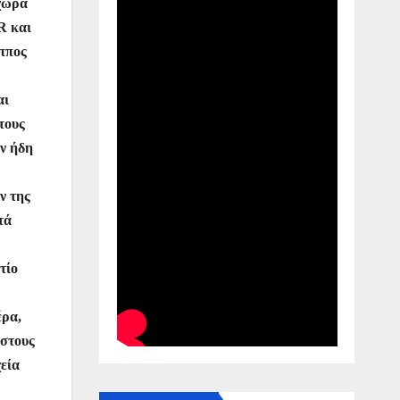
 χώρα
R και
ιππος
αι
τους
αν ήδη
ν της
τά
τίο
έρα,
 στους
εία