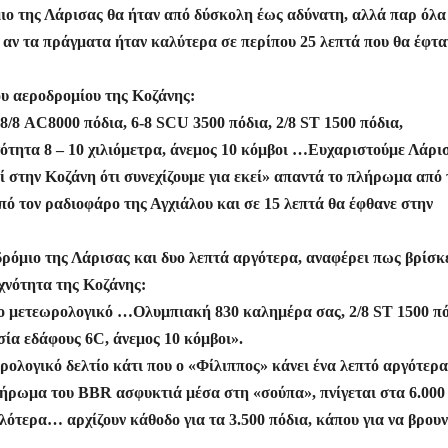
ο της Λάρισας θα ήταν από δύσκολη έως αδύνατη, αλλά παρ όλα
ι αν τα πράγματα ήταν καλύτερα σε περίπου 25 λεπτά που θα έφτα
του αεροδρομίου της Κοζάνης:
/8 AC8000 πόδια, 6-8 SCU 3500 πόδια, 2/8 ST 1500 πόδια,
ότητα 8 – 10 χιλιόμετρα, άνεμος 10 κόμβοι …Ευχαριστούμε Λάρι
ί στην Κοζάνη ότι συνεχίζουμε για εκεί» απαντά το πλήρωμα από 
πό τον ραδιοφάρο της Αγχιάλου και σε 15 λεπτά θα έφθανε στην
δρόμιο της Λάρισας και δυο λεπτά αργότερα, αναφέρει πως βρίσκ
υχνότητα της Κοζάνης:
ο μετεωρολογικό …Ολυμπιακή 830 καλημέρα σας, 2/8 ST 1500 πό
σία εδάφους 6C, άνεμος 10 κόμβοι».
ολογικό δελτίο κάτι που ο «Φίλιππος» κάνει ένα λεπτό αργότερα
λήρωμα του BBR ασφυκτιά μέσα στη «σούπα», πνίγεται στα 6.000
λότερα… αρχίζουν κάθοδο για τα 3.500 πόδια, κάπου για να βρουν