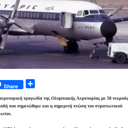
Μ
Share
οι
 αεροπορική τραγωδία της Ολυμπιακής Αεροπορίας με 50 νεκρού
ρ
λαδή που σημειώθηκε και η σημερινή πτώση του στρατιωτικού
α
ρωποι.
σ