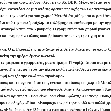
τούν να επικοινωνήσουν πλέον με το SX-BBR. Μόλις δίδεται το 
έχει καταπέσει σε μια από τις ορεινές περιοχές του Σαρανταπόρο
ποιεί την κοινότητα του χωριού Μεταξά ότι χάθηκε το αεροπλάνο
νο από την πυκνή ομίχλη, το ψιλόβροχο σε συνδυασμό με την υγ
 σταθερά κάτω από 5 βαθμούς. Ο γραμματέας του χωριού βγαίνει
 και ενημερώνει όλους όσοι βρίσκονταν εκείνη τη στιγμή στο
κή. Ο κ. Γκουζιώτης εργαζόταν τότε σε ένα λατομείο, το οποίο λ
ίνη την ημέρα, έμεινε κλειστό.
 ενημέρωσε ο γραμματέας μαζευτήκαμε 11 νομίζω άτομα και με έ
λάνο. Την περιοχή εγώ την ήξερα καλά γιατί τέσσερα χρόνια έκαν
υφή και ξέραμε καλά που πηγαίναμε».
ους και το αγροτικό με τους έντεκα κατοίκους του χωριού Μετα
τράχαλο ορεινό δρόμο, που οδηγούσε στην τηλεπικοινωνιακή βάσ
ιά και αριστερά. «Εδώ είναι, εδώ είναι» φώναξε ο Γιάννης Γκουζ
ήσει ο οδηγός. «Είσαι σίγουρος;» τον ρώτησε ο εδώ και πολλά χρ
. «Εδώ έπεσε, δεν βλέπετε τα χαρτιά;» συνέχισε ο Γιάννης Γκου