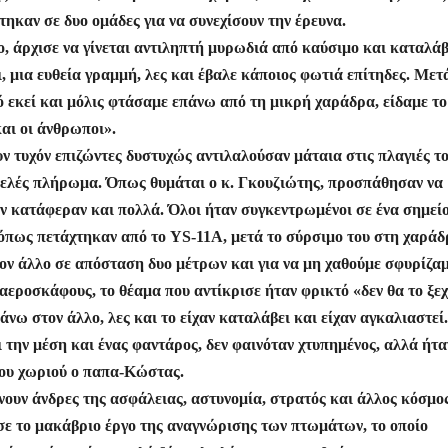
τηκαν σε δυο ομάδες για να συνεχίσουν την έρευνα.
, άρχισε να γίνεται αντιληπτή μυρωδιά από καύσιμο και καταλά
ι, μια ευθεία γραμμή, λες και έβαλε κάποιος φωτιά επίτηδες. Μετ
πό εκεί και μόλις φτάσαμε επάνω από τη μικρή χαράδρα, είδαμε το
και οι άνθρωποι».
ν τυχόν επιζώντες δυστυχώς αντιλαλούσαν μάταια στις πλαγιές τ
ραμελές πλήρωμα. Όπως θυμάται ο κ. Γκουζιώτης, προσπάθησαν να
ν κατάφεραν και πολλά. Όλοι ήταν συγκεντρωμένοι σε ένα σημείο
 όπως πετάχτηκαν από το YS-11A, μετά το σύρσιμο του στη χαράδ
τον άλλο σε απόσταση δυο μέτρων και για να μη χαθούμε σφυρίζα
αεροσκάφους, το θέαμα που αντίκρισε ήταν φρικτό «δεν θα το ξ
πάνω στον άλλο, λες και το είχαν καταλάβει και είχαν αγκαλιαστεί
 την μέση και ένας φαντάρος, δεν φαινόταν χτυπημένος, αλλά ήτα
 του χωριού ο παπα-Κώστας.
νουν άνδρες της ασφάλειας, αστυνομία, στρατός και άλλος κόσμο
σε το μακάβριο έργο της αναγνώρισης των πτωμάτων, το οποίο