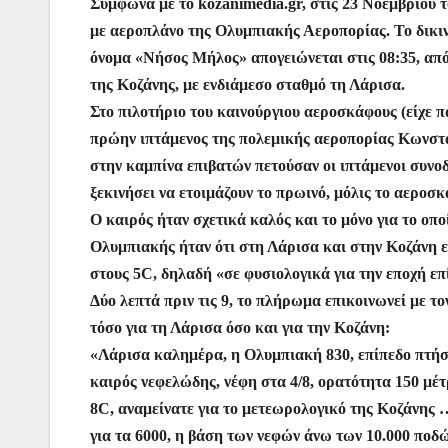
o
p
n
m
Σύμφωνα με το kozanimedia.gr, στις 23 Νοεμβρίου τ
o
p
g
με αεροπλάνο της Ολυμπιακής Αεροπορίας. Το δικι
όνομα «Νήσος Μήλος» απογειώνεται στις 08:35, απ
k
er
της Κοζάνης, με ενδιάμεσο σταθμό τη Λάρισα.
Στο πιλοτήριο του καινούργιου αεροσκάφους (είχε 
πρώην ιπτάμενος της πολεμικής αεροπορίας Κωνστα
στην καμπίνα επιβατών πετούσαν οι ιπτάμενοι συνο
ξεκινήσει να ετοιμάζουν το πρωινό, μόλις το αεροσκ
Ο καιρός ήταν σχετικά καλός και το μόνο για το οπο
Ολυμπιακής ήταν ότι στη Λάρισα και στην Κοζάνη 
στους 5C, δηλαδή «σε φυσιολογικά για την εποχή επ
Δύο λεπτά πριν τις 9, το πλήρωμα επικοινωνεί με τ
τόσο για τη Λάρισα όσο και για την Κοζάνη:
«Λάρισα καλημέρα, η Ολυμπιακή 830, επίπεδο πτή
καιρός νεφελώδης, νέφη στα 4/8, ορατότητα 150 μέτ
8C, αναμείνατε για το μετεωρολογικό της Κοζάνης 
για τα 6000, η βάση των νεφών άνω των 10.000 ποδ