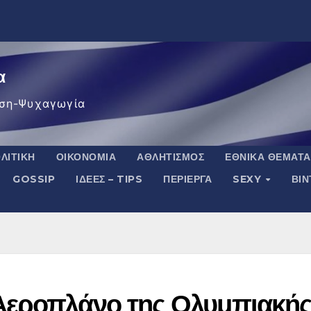
α
ση-Ψυχαγωγία
ΛΙΤΙΚΉ
ΟΙΚΟΝΟΜΊΑ
ΑΘΛΗΤΙΣΜΌΣ
ΕΘΝΙΚΆ ΘΈΜΑΤΑ
GOSSIP
ΙΔΈΕΣ – TIPS
ΠΕΡΊΕΡΓΑ
SEXY
ΒΙ
Αεροπλάνο της Ολυμπιακή