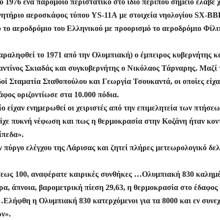
τε
ο 1976 ένα παρόμοιο περιστατικό στο ίδιο περίπου σημείο έλαβε
ίτ
νητήριο αεροσκάφος τύπου YS-11A με στοιχεία νηολογίου SX-BB
ό το αεροδρόμιο του Ελληνικού με προορισμό το αεροδρόμιο Φίλ
ε
παραληφθεί το 1971 από την Ολυμπιακή) ο έμπειρος κυβερνήτης κ
ντίνος Σκιαδάς και συγκυβερνήτης ο Νικόλαος Τάρναρης. Μαζί 
δοί Σταματία Σταθοπούλου και Γεωργία Τσουκαντά, οι οποίες είχ
άφος οριζοντίωσε στα 10.000 πόδια.
ίο είχαν ενημερωθεί οι χειριστές από την επιμελητεία των πτήσεω
είχε πυκνή νέφωση και πως η θερμοκρασία στην Κοζάνη ήταν κον
ίπεδα».
ον πύργο ελέγχου της Λάρισας και ζητεί πλήρες μετεωρολογικό δελ
σεως 100, αναφέρατε καιρικές συνθήκες …Ολυμπιακή 830 καλημ
ρα, άπνοια, βαρομετρική πίεση 29,63, η θερμοκρασία στο έδαφος
…Ελήφθη η Ολυμπιακή 830 κατερχόμενοι για τα 8000 και εν συνεχ
ών».