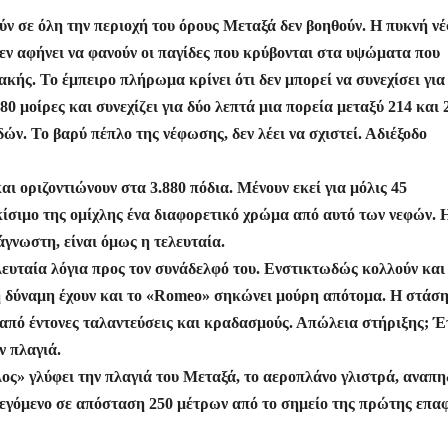
ύν σε όλη την περιοχή του όρους Μεταξά δεν βοηθούν. Η πυκνή 
δεν αφήνει να φανούν οι παγίδες που κρύβονται στα υψώματα που
κής. Το έμπειρο πλήρωμα κρίνει ότι δεν μπορεί να συνεχίσει για
80 μοίρες και συνεχίζει για δύο λεπτά μια πορεία μεταξύ 214 και 
ών. Το βαρύ πέπλο της νέφωσης, δεν λέει να σχιστεί. Αδιέξοδο
ι οριζοντιώνουν στα 3.880 πόδια. Μένουν εκεί για μόλις 45
κίσιμο της ομίχλης ένα διαφορετικό χρώμα από αυτό των νεφών. 
άγνωστη, είναι όμως η τελευταία.
ευταία λόγια προς τον συνάδελφό του. Ενστικτωδώς κολλούν και 
όση δύναμη έχουν και το «Romeo» σηκώνει μούρη απότομα. Η στάση
 από έντονες ταλαντεύσεις και κραδασμούς. Απώλεια στήριξης; Έ
ν πλαγιά.
λος» γλύφει την πλαγιά του Μεταξά, το αεροπλάνο γλιστρά, αναπ
λεγόμενο σε απόσταση 250 μέτρων από το σημείο της πρώτης επα