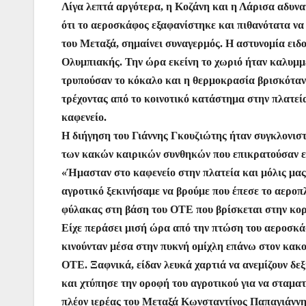
Λίγα λεπτά αργότερα, η Κοζάνη και η Λάρισα αδυνα
ότι το αεροσκάφος εξαφανίστηκε και πιθανότατα να 
του Μεταξά, σημαίνει συναγερμός. Η αστυνομία ειδο
Ολυμπιακής. Την ώρα εκείνη το χωριό ήταν καλυμμέ
τρυπούσαν το κόκαλο και η θερμοκρασία βρισκόταν
τρέχοντας από το κοινοτικό κατάστημα στην πλατεία
καφενείο.
Η διήγηση του Γιάννης Γκουζιώτης ήταν συγκλονιστι
των κακών καιρικών συνθηκών που επικρατούσαν εκε
«Ήμασταν στο καφενείο στην πλατεία και μόλις μας
αγροτικό ξεκινήσαμε να βρούμε που έπεσε το αεροπ
φύλακας στη βάση του ΟΤΕ που βρίσκεται στην κορ
Είχε περάσει μισή ώρα από την πτώση του αεροσκάφ
κινούνταν μέσα στην πυκνή ομίχλη επάνω στον κακο
ΟΤΕ. Ξαφνικά, είδαν λευκά χαρτιά να ανεμίζουν δεξ
και χτύπησε την οροφή του αγροτικού για να σταματ
πλέον ιερέας του Μεταξά Κωνσταντίνος Παπαγιάννης