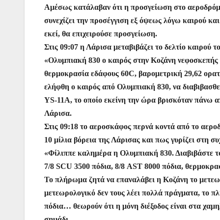
Αμέσως κατάλαβαν ότι η προσγείωση στο αεροδρόμι
συνεχίζει την προσέγγιση εξ όψεως λόγω καιρού κα
εκεί, θα επιχειρούσε προσγείωση.
Στις 09:07 η Λάρισα μεταβιβάζει το δελτίο καιρού 
«Ολυμπιακή 830 ο καιρός στην Κοζάνη νεφοσκεπής 8
θερμοκρασία εδάφους 60C, βαρομετρική 29,62 ορατ
ελήφθη ο καιρός από Ολυμπιακή 830, να διαβιβασθε
YS-11A, το οποίο εκείνη την ώρα βρισκόταν πάνω α
Λάρισα.
Στις 09:18 το αεροσκάφος περνά κοντά από το αερο
10 μίλια βόρεια της Λάρισας και πως γυρίζει στη σ
«Φίλιππε καλημέρα η Ολυμπιακή 830. Διαβιβάστε τ
7/8 SCU 3500 πόδια, 8/8 AST 8000 πόδια, θερμοκρα
Το πλήρωμα ζητά να επαναλάβει η Κοζάνη το μετεωρ
μετεωρολογικό δεν τους λέει πολλά πράγματα, το π
πόδια… θεωρούν ότι η μόνη διέξοδος είναι στα χαμη
σημάδι.