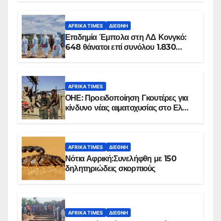
AFRIKA TIMES
ΔΙΕΘΝΉ
Επιδημία Έμπολα στη ΛΔ Κονγκό:
648 θάνατοι επί συνόλου 1.830
επιβεβαιωμένων κρουσμάτων
AFRIKA TIMES
ΟΗΕ: Προειδοποίηση Γκουτέρες για
κίνδυνο νέας αιματοχυσίας στο Ελ
Ομπέιντ του Σουδάν
AFRIKA TIMES
ΔΙΕΘΝΉ
Νότια Αφρική:Συνελήφθη με 150
δηλητηριώδεις σκορπιούς
AFRIKA TIMES
ΔΙΕΘΝΉ