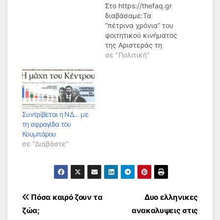
Στο https://thefaq.gr
διαβάσαμε:Τα
“πέτρινα χρόνια” του
φοιτητικού κινήματος
της Αριστεράς τη
δεκαετία του ’80,
σε "Πολιτική"
όταν χτιζόταν
αθόρυβα το βαθύ
κράτος της
διαπλοκής, αλλά και
οι βάσεις για την
επανόρθωση της
Συντρίβεται η ΝΔ… με
φιλοχουντικής
τη σφραγίδα του
ακροδεξιάς,
Κουμπάρου
θυμηθηκε ο αν Υπ
σε "Διαβάστε"
Υγείας Παύλος
Πολάκης, με μια
ανάρτηση από τα
αμφιθέατρα της
Ιατρικής ( από όπου…
Πλοήγηση
Πόσα καιρό ζουν τα
Δυο ελληνικες
ζώα;
ανακαλυψεις στις