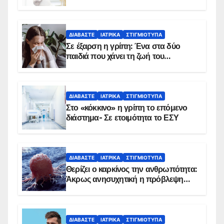
δείχνουν τα στοιχεία
ΔΙΑΒΆΣΤΕ
ΙΑΤΡΙΚΆ
ΣΤΙΓΜΙΌΤΥΠΑ
Σε έξαρση η γρίπη: Ένα στα δύο
παιδιά που χάνει τη ζωή του
αντιμετωπίζει υποκείμενο νόσημα –
Εμβολιασμό συνιστούν οι ειδικοί
ΔΙΑΒΆΣΤΕ
ΙΑΤΡΙΚΆ
ΣΤΙΓΜΙΌΤΥΠΑ
Στο «κόκκινο» η γρίπη το επόμενο
διάστημα- Σε ετοιμότητα το ΕΣΥ
ΔΙΑΒΆΣΤΕ
ΙΑΤΡΙΚΆ
ΣΤΙΓΜΙΌΤΥΠΑ
Θερίζει ο καρκίνος την ανθρωπότητα:
Άκρως ανησυχητική η πρόβλεψη…
ΔΙΑΒΆΣΤΕ
ΙΑΤΡΙΚΆ
ΣΤΙΓΜΙΌΤΥΠΑ