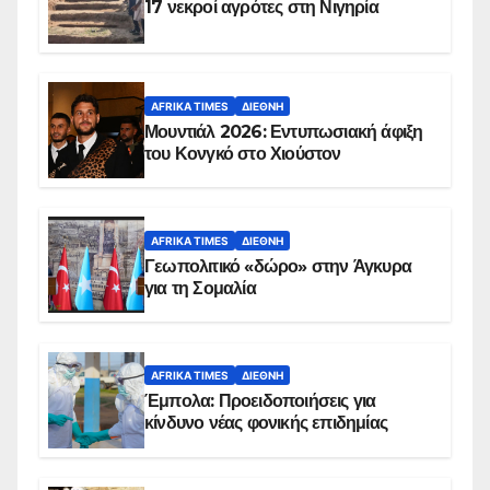
17 νεκροί αγρότες στη Νιγηρία
AFRIKA TIMES
ΔΙΕΘΝΉ
Μουντιάλ 2026: Εντυπωσιακή άφιξη
του Κονγκό στο Χιούστον
AFRIKA TIMES
ΔΙΕΘΝΉ
Γεωπολιτικό «δώρο» στην Άγκυρα
για τη Σομαλία
AFRIKA TIMES
ΔΙΕΘΝΉ
Έμπολα: Προειδοποιήσεις για
κίνδυνο νέας φονικής επιδημίας