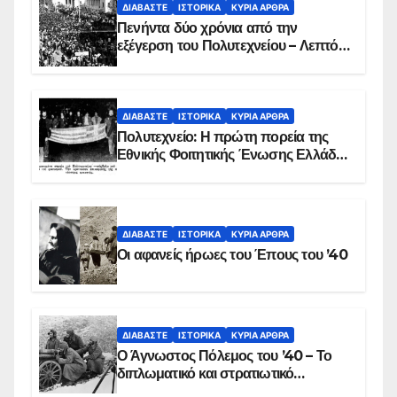
ΔΙΑΒΆΣΤΕ
ΙΣΤΟΡΙΚΆ
ΚΥΡΙΑ ΑΡΘΡΑ
Πενήντα δύο χρόνια από την
εξέγερση του Πολυτεχνείου – Λεπτό
προς λεπτό η εισβολή – ΦΩΤΟ και
ΒΙΝΤΕΟ
ΔΙΑΒΆΣΤΕ
ΙΣΤΟΡΙΚΆ
ΚΥΡΙΑ ΑΡΘΡΑ
Πολυτεχνείο: Η πρώτη πορεία της
Εθνικής Φοιτητικής Ένωσης Ελλάδος
στις 17 Νοεμβρίου 1975 με την
αιματοβαμμένη σημαία
ΔΙΑΒΆΣΤΕ
ΙΣΤΟΡΙΚΆ
ΚΥΡΙΑ ΑΡΘΡΑ
Οι αφανείς ήρωες του Έπους του ’40
ΔΙΑΒΆΣΤΕ
ΙΣΤΟΡΙΚΆ
ΚΥΡΙΑ ΑΡΘΡΑ
Ο Άγνωστος Πόλεμος του ’40 – Το
διπλωματικό και στρατιωτικό
παρασκήνιο