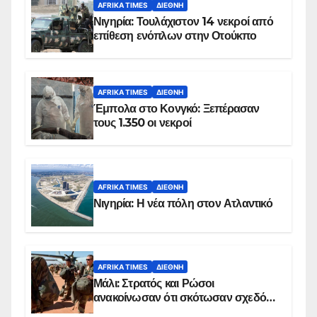
AFRIKA TIMES
ΔΙΕΘΝΉ
Νιγηρία: Τουλάχιστον 14 νεκροί από
επίθεση ενόπλων στην Οτούκπο
AFRIKA TIMES
ΔΙΕΘΝΉ
Έμπολα στο Κονγκό: Ξεπέρασαν
τους 1.350 οι νεκροί
AFRIKA TIMES
ΔΙΕΘΝΉ
Νιγηρία: Η νέα πόλη στον Ατλαντικό
AFRIKA TIMES
ΔΙΕΘΝΉ
Μάλι: Στρατός και Ρώσοι
ανακοίνωσαν ότι σκότωσαν σχεδόν
100 τζιχαντιστές