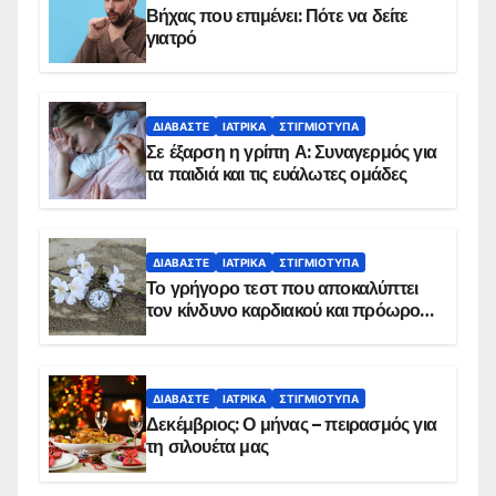
Βήχας που επιμένει: Πότε να δείτε
γιατρό
ΔΙΑΒΆΣΤΕ
ΙΑΤΡΙΚΆ
ΣΤΙΓΜΙΌΤΥΠΑ
Σε έξαρση η γρίπη Α: Συναγερμός για
τα παιδιά και τις ευάλωτες ομάδες
ΔΙΑΒΆΣΤΕ
ΙΑΤΡΙΚΆ
ΣΤΙΓΜΙΌΤΥΠΑ
Το γρήγορο τεστ που αποκαλύπτει
τον κίνδυνο καρδιακού και πρόωρου
θανάτου
ΔΙΑΒΆΣΤΕ
ΙΑΤΡΙΚΆ
ΣΤΙΓΜΙΌΤΥΠΑ
Δεκέμβριος: Ο μήνας – πειρασμός για
τη σιλουέτα μας