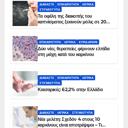
ΔΙΑΒΆΣΤΕ
ΕΠΙΚΑΙΡΌΤΗΤΑ
ΙΑΤΡΙΚΆ
ΣΤΙΓΜΙΌΤΥΠΑ
Τα οφέλη της διακοπής του
καπνίσματος ξεκινούν μόλις σε 20
λεπτά
ΕΠΙΚΑΙΡΌΤΗΤΑ
ΙΑΤΡΙΚΆ
ΚΥΡΙΑ ΑΡΘΡΑ
Δύο νέες θεραπείες φέρνουν ελπίδα
στη μάχη κατά του καρκίνου
ΔΙΑΒΆΣΤΕ
ΕΠΙΚΑΙΡΌΤΗΤΑ
ΙΑΤΡΙΚΆ
ΣΤΙΓΜΙΌΤΥΠΑ
Καισαρικές: 62,2% στην Ελλάδα
ΔΙΑΒΆΣΤΕ
ΙΑΤΡΙΚΆ
ΣΤΙΓΜΙΌΤΥΠΑ
Νέα μελέτη: Σχεδόν 4 στους 10
καρκίνους είναι αποτρέψιμοι – Τι