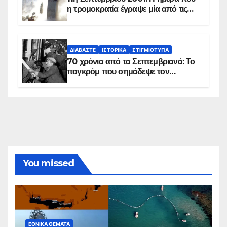
η τρομοκρατία έγραψε μία από τις
πιο μαύρες σελίδες στην ιστορία του
πλανήτη
ΔΙΑΒΆΣΤΕ
ΙΣΤΟΡΙΚΆ
ΣΤΙΓΜΙΌΤΥΠΑ
70 χρόνια από τα Σεπτεμβριανά: Το
πογκρόμ που σημάδεψε τον
ελληνισμό της Κωνσταντινούπολης
You missed
ΕΘΝΙΚΆ ΘΈΜΑΤΑ