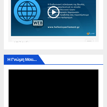
Η Γνώμη Μου…