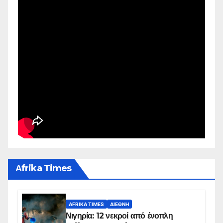
Αfrika Times
AFRIKA TIMES
ΔΙΕΘΝΉ
Νιγηρία: 12 νεκροί από ένοπλη