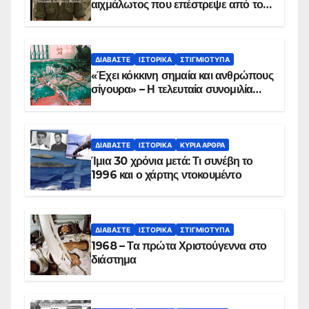
αιχμάλωτος που επέστρεψε από το
Παραπέτασμα
ΔΙΑΒΆΣΤΕ
ΙΣΤΟΡΙΚΆ
ΣΤΙΓΜΙΌΤΥΠΑ
«Έχει κόκκινη σημαία και ανθρώπους
σίγουρα» – Η τελευταία συνομιλία
των ηρώων στα Ίμια, πριν τη
συντριβή του ελικοπτέρου
ΔΙΑΒΆΣΤΕ
ΙΣΤΟΡΙΚΆ
ΚΥΡΙΑ ΑΡΘΡΑ
Ίμια 30 χρόνια μετά: Τι συνέβη το
1996 και ο χάρτης ντοκουμέντο
ΔΙΑΒΆΣΤΕ
ΙΣΤΟΡΙΚΆ
ΣΤΙΓΜΙΌΤΥΠΑ
1968 – Τα πρώτα Χριστούγεννα στο
διάστημα