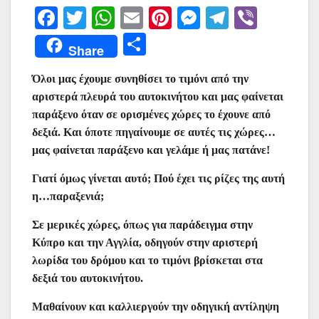
F
T
W
E
Pi
M
T
Vi
a
w
h
m
nt
e
el
b
Μ
Share
c
itt
at
ai
er
s
e
er
οι
e
er
s
l
e
s
gr
Όλοι μας έχουμε συνηθίσει το τιμόνι από την
ρ
αριστερά πλευρά του αυτοκινήτου και μας φαίνεται
b
A
st
e
a
α
παράξενο όταν σε ορισμένες χώρες το έχουνε από
o
p
n
m
σ
δεξιά. Και όποτε πηγαίνουμε σε αυτές τις χώρες…
o
p
g
μας φαίνεται παράξενο και γελάμε ή μας πατάνε!
τε
k
er
ίτ
Γιατί όμως γίνεται αυτό; Πού έχει τις ρίζες της αυτή
ε
η…παραξενιά;
Σε μερικές χώρες, όπως για παράδειγμα στην
Κύπρο και την Αγγλία, οδηγούν στην αριστερή
λωρίδα του δρόμου και το τιμόνι βρίσκεται στα
δεξιά του αυτοκινήτου.
Μαθαίνουν και καλλιεργούν την οδηγική αντίληψη