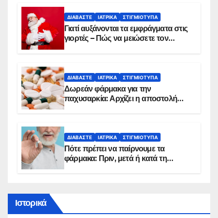
ΔΙΑΒΆΣΤΕ
ΙΑΤΡΙΚΆ
ΣΤΙΓΜΙΌΤΥΠΑ
Γιατί αυξάνονται τα εμφράγματα στις
γιορτές – Πώς να μειώσετε τον
κίνδυνο, σύμφωνα με καρδιολόγο
ΔΙΑΒΆΣΤΕ
ΙΑΤΡΙΚΆ
ΣΤΙΓΜΙΌΤΥΠΑ
Δωρεάν φάρμακα για την
παχυσαρκία: Αρχίζει η αποστολή
sms για τους δικαιούχους – Οι
προϋποθέσεις ένταξης στο
πρόγραμμα
ΔΙΑΒΆΣΤΕ
ΙΑΤΡΙΚΆ
ΣΤΙΓΜΙΌΤΥΠΑ
Πότε πρέπει να παίρνουμε τα
φάρμακα: Πριν, μετά ή κατά τη
διάρκεια του φαγητού;
Ιστορικά