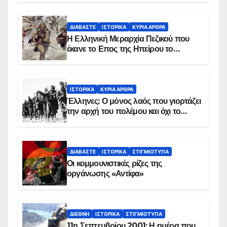
ΔΙΑΒΆΣΤΕ
ΙΣΤΟΡΙΚΆ
ΚΥΡΙΑ ΑΡΘΡΑ
Η Ελληνική Μεραρχία Πεζικού που
έκανε το Επος της Ηπείρου το
χειμώνα του 1940
ΙΣΤΟΡΙΚΆ
ΚΥΡΙΑ ΑΡΘΡΑ
Έλληνες: Ο μόνος λαός που γιορτάζει
την αρχή του πολέμου και όχι το
τέλος του
ΔΙΑΒΆΣΤΕ
ΙΣΤΟΡΙΚΆ
ΣΤΙΓΜΙΌΤΥΠΑ
Οι κομμουνιστικές ρίζες της
οργάνωσης «Αντίφα»
ΔΙΕΘΝΉ
ΙΣΤΟΡΙΚΆ
ΣΤΙΓΜΙΌΤΥΠΑ
11η Σεπτεμβρίου 2001: Η ημέρα που