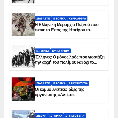
παρασκήνιο
ΔΙΑΒΆΣΤΕ
ΙΣΤΟΡΙΚΆ
ΚΥΡΙΑ ΑΡΘΡΑ
Η Ελληνική Μεραρχία Πεζικού που
έκανε το Επος της Ηπείρου το
χειμώνα του 1940
ΙΣΤΟΡΙΚΆ
ΚΥΡΙΑ ΑΡΘΡΑ
Έλληνες: Ο μόνος λαός που γιορτάζει
την αρχή του πολέμου και όχι το
τέλος του
ΔΙΑΒΆΣΤΕ
ΙΣΤΟΡΙΚΆ
ΣΤΙΓΜΙΌΤΥΠΑ
Οι κομμουνιστικές ρίζες της
οργάνωσης «Αντίφα»
ΔΙΕΘΝΉ
ΙΣΤΟΡΙΚΆ
ΣΤΙΓΜΙΌΤΥΠΑ