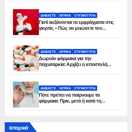
ΔΙΑΒΆΣΤΕ
ΙΑΤΡΙΚΆ
ΣΤΙΓΜΙΌΤΥΠΑ
Γιατί αυξάνονται τα εμφράγματα στις
γιορτές – Πώς να μειώσετε τον
κίνδυνο, σύμφωνα με καρδιολόγο
ΔΙΑΒΆΣΤΕ
ΙΑΤΡΙΚΆ
ΣΤΙΓΜΙΌΤΥΠΑ
Δωρεάν φάρμακα για την
παχυσαρκία: Αρχίζει η αποστολή
sms για τους δικαιούχους – Οι
προϋποθέσεις ένταξης στο
πρόγραμμα
ΔΙΑΒΆΣΤΕ
ΙΑΤΡΙΚΆ
ΣΤΙΓΜΙΌΤΥΠΑ
Πότε πρέπει να παίρνουμε τα
φάρμακα: Πριν, μετά ή κατά τη
διάρκεια του φαγητού;
Ιστορικά