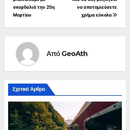
άρθρων
σκορδαλιά την 25η
να αποταμιεύσετε
Μαρτίου
χρήμα εύκολα
Από
GeoAth
Σχετικό Άρθρο