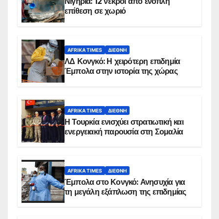
Νιγηρία: 12 νεκροί από ένοπλη
επίθεση σε χωριό
AFRIKA TIMES
ΔΙΕΘΝΉ
ΛΔ Κονγκό: Η χειρότερη επιδημία
Έμπολα στην ιστορία της χώρας
AFRIKA TIMES
ΔΙΕΘΝΉ
Η Τουρκία ενισχύει στρατιωτική και
ενεργειακή παρουσία στη Σομαλία
AFRIKA TIMES
ΔΙΕΘΝΉ
Έμπολα στο Κονγκό: Ανησυχία για
τη μεγάλη εξάπλωση της επιδημίας