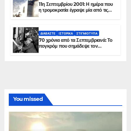
11η Σεπτεμβρίου 2001: Η ημέρα που
η τρομοκρατία έγραψε μία από τις
πιο μαύρες σελίδες στην ιστορία του
πλανήτη
ΔΙΑΒΆΣΤΕ
ΙΣΤΟΡΙΚΆ
ΣΤΙΓΜΙΌΤΥΠΑ
70 χρόνια από τα Σεπτεμβριανά: Το
πογκρόμ που σημάδεψε τον
ελληνισμό της Κωνσταντινούπολης
You missed