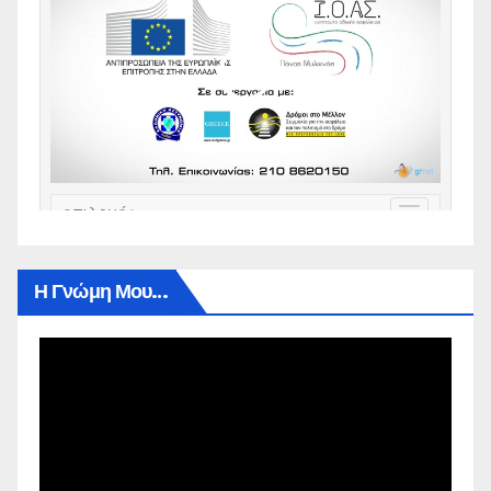
Η Γνώμη Μου…