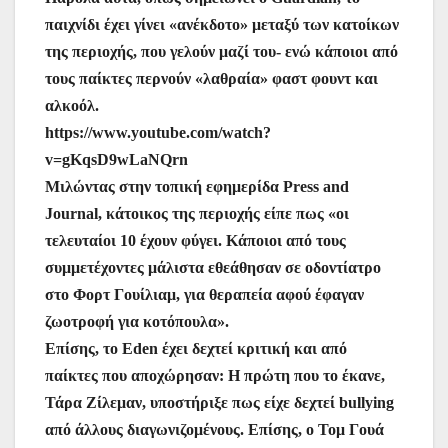
παιχνίδι έχει γίνει «ανέκδοτο» μεταξύ των κατοίκων
της περιοχής, που γελούν μαζί του- ενώ κάποιοι από
τους παίκτες περνούν «λαθραία» φαστ φουντ και
αλκοόλ.
https://www.youtube.com/watch?
v=gKqsD9wLaNQrn
Μιλώντας στην τοπική εφημερίδα Press and
Journal, κάτοικος της περιοχής είπε πως «οι
τελευταίοι 10 έχουν φύγει. Κάποιοι από τους
συμμετέχοντες μάλιστα εθεάθησαν σε οδοντίατρο
στο Φορτ Γουίλιαμ, για θεραπεία αφού έφαγαν
ζωοτροφή για κοτόπουλα».
Επίσης, το Eden έχει δεχτεί κριτική και από
παίκτες που αποχώρησαν: Η πρώτη που το έκανε,
Τάρα Ζίλεμαν, υποστήριξε πως είχε δεχτεί bullying
από άλλους διαγωνιζομένους. Επίσης, ο Τομ Γουά