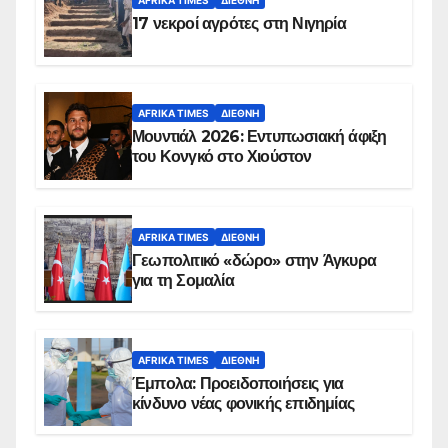
AFRIKA TIMES
ΔΙΕΘΝΉ
17 νεκροί αγρότες στη Νιγηρία
AFRIKA TIMES
ΔΙΕΘΝΉ
Μουντιάλ 2026: Εντυπωσιακή άφιξη
του Κονγκό στο Χιούστον
AFRIKA TIMES
ΔΙΕΘΝΉ
Γεωπολιτικό «δώρο» στην Άγκυρα
για τη Σομαλία
AFRIKA TIMES
ΔΙΕΘΝΉ
Έμπολα: Προειδοποιήσεις για
κίνδυνο νέας φονικής επιδημίας