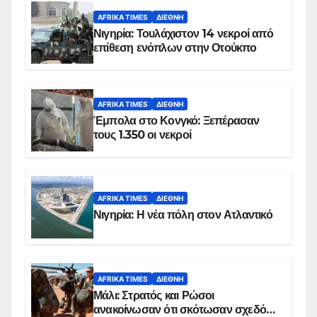
AFRIKA TIMES
ΔΙΕΘΝΉ
Νιγηρία: Τουλάχιστον 14 νεκροί από
επίθεση ενόπλων στην Οτούκπο
AFRIKA TIMES
ΔΙΕΘΝΉ
Έμπολα στο Κονγκό: Ξεπέρασαν
τους 1.350 οι νεκροί
AFRIKA TIMES
ΔΙΕΘΝΉ
Νιγηρία: Η νέα πόλη στον Ατλαντικό
AFRIKA TIMES
ΔΙΕΘΝΉ
Μάλι: Στρατός και Ρώσοι
ανακοίνωσαν ότι σκότωσαν σχεδόν