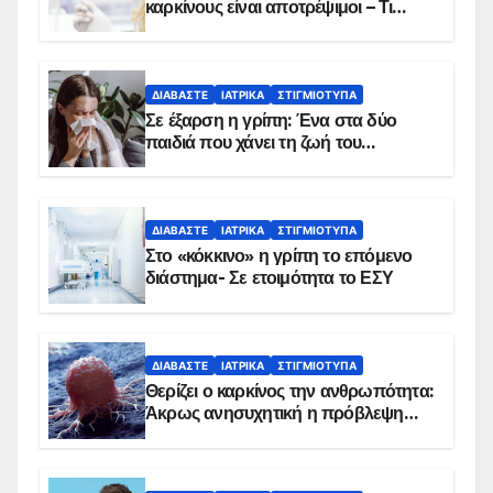
καρκίνους είναι αποτρέψιμοι – Τι
δείχνουν τα στοιχεία
ΔΙΑΒΆΣΤΕ
ΙΑΤΡΙΚΆ
ΣΤΙΓΜΙΌΤΥΠΑ
Σε έξαρση η γρίπη: Ένα στα δύο
παιδιά που χάνει τη ζωή του
αντιμετωπίζει υποκείμενο νόσημα –
Εμβολιασμό συνιστούν οι ειδικοί
ΔΙΑΒΆΣΤΕ
ΙΑΤΡΙΚΆ
ΣΤΙΓΜΙΌΤΥΠΑ
Στο «κόκκινο» η γρίπη το επόμενο
διάστημα- Σε ετοιμότητα το ΕΣΥ
ΔΙΑΒΆΣΤΕ
ΙΑΤΡΙΚΆ
ΣΤΙΓΜΙΌΤΥΠΑ
Θερίζει ο καρκίνος την ανθρωπότητα:
Άκρως ανησυχητική η πρόβλεψη…