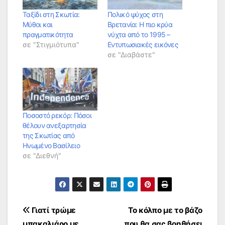
Ταξίδι στη Σκωτία:
Πολικό ψύχος στη
Μύθοι και
Βρετανία: Η πιο κρύα
πραγματικότητα
νύχτα από το 1995 –
σε "Στιγμιότυπα"
Εντυπωσιακές εικόνες
σε "Διαβάστε"
Ποσοστό ρεκόρ: Πόσοι
θέλουν ανεξαρτησία
της Σκωτίας από
Ηνωμένο Βασίλειο
σε "Διεθνή"
Πλοήγηση
Γιατί τρώμε
Το κόλπο με το βάζο
μπακαλιάρο με
που θα σας βοηθήσει