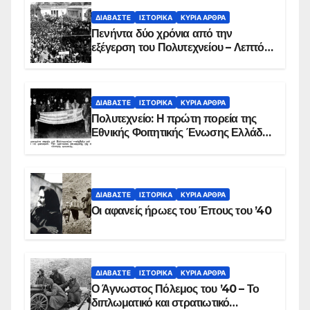
ΔΙΑΒΆΣΤΕ
ΙΣΤΟΡΙΚΆ
ΚΥΡΙΑ ΑΡΘΡΑ
Πενήντα δύο χρόνια από την
εξέγερση του Πολυτεχνείου – Λεπτό
προς λεπτό η εισβολή – ΦΩΤΟ και
ΒΙΝΤΕΟ
ΔΙΑΒΆΣΤΕ
ΙΣΤΟΡΙΚΆ
ΚΥΡΙΑ ΑΡΘΡΑ
Πολυτεχνείο: Η πρώτη πορεία της
Εθνικής Φοιτητικής Ένωσης Ελλάδος
στις 17 Νοεμβρίου 1975 με την
αιματοβαμμένη σημαία
ΔΙΑΒΆΣΤΕ
ΙΣΤΟΡΙΚΆ
ΚΥΡΙΑ ΑΡΘΡΑ
Οι αφανείς ήρωες του Έπους του ’40
ΔΙΑΒΆΣΤΕ
ΙΣΤΟΡΙΚΆ
ΚΥΡΙΑ ΑΡΘΡΑ
Ο Άγνωστος Πόλεμος του ’40 – Το
διπλωματικό και στρατιωτικό