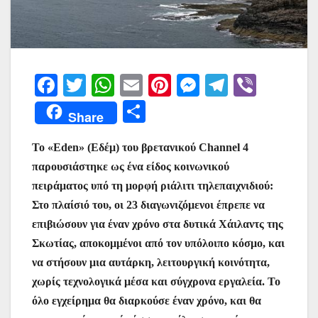
F
T
W
E
Pi
M
T
Vi
a
w
h
m
nt
e
el
b
Μ
Share
c
itt
at
ai
er
s
e
er
οι
e
er
s
l
e
s
gr
Το «Eden» (Εδέμ) του βρετανικού Channel 4
ρ
παρουσιάστηκε ως ένα είδος κοινωνικού
b
A
st
e
a
α
πειράματος υπό τη μορφή ριάλιτι τηλεπαιχνιδιού:
o
p
n
m
σ
Στο πλαίσιό του, οι 23 διαγωνιζόμενοι έπρεπε να
o
p
g
τε
επιβιώσουν για έναν χρόνο στα δυτικά Χάιλαντς της
k
er
ίτ
Σκωτίας, αποκομμένοι από τον υπόλοιπο κόσμο, και
να στήσουν μια αυτάρκη, λειτουργική κοινότητα,
ε
χωρίς τεχνολογικά μέσα και σύγχρονα εργαλεία. Το
όλο εγχείρημα θα διαρκούσε έναν χρόνο, και θα