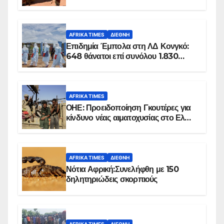
100 τζιχαντιστές
AFRIKA TIMES
ΔΙΕΘΝΉ
Επιδημία Έμπολα στη ΛΔ Κονγκό:
648 θάνατοι επί συνόλου 1.830
επιβεβαιωμένων κρουσμάτων
AFRIKA TIMES
ΟΗΕ: Προειδοποίηση Γκουτέρες για
κίνδυνο νέας αιματοχυσίας στο Ελ
Ομπέιντ του Σουδάν
AFRIKA TIMES
ΔΙΕΘΝΉ
Νότια Αφρική:Συνελήφθη με 150
δηλητηριώδεις σκορπιούς