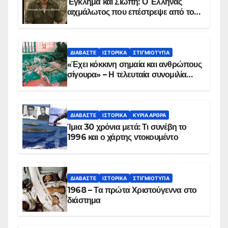
Έγκλημα και Σιωπή: Ο Έλληνας
αιχμάλωτος που επέστρεψε από το
Παραπέτασμα
ΔΙΑΒΆΣΤΕ
ΙΣΤΟΡΙΚΆ
ΣΤΙΓΜΙΌΤΥΠΑ
«Έχει κόκκινη σημαία και ανθρώπους
σίγουρα» – Η τελευταία συνομιλία
των ηρώων στα Ίμια, πριν τη
συντριβή του ελικοπτέρου
ΔΙΑΒΆΣΤΕ
ΙΣΤΟΡΙΚΆ
ΚΥΡΙΑ ΑΡΘΡΑ
Ίμια 30 χρόνια μετά: Τι συνέβη το
1996 και ο χάρτης ντοκουμέντο
ΔΙΑΒΆΣΤΕ
ΙΣΤΟΡΙΚΆ
ΣΤΙΓΜΙΌΤΥΠΑ
1968 – Τα πρώτα Χριστούγεννα στο
διάστημα