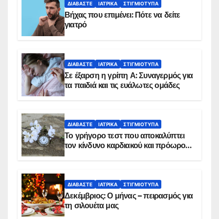
ΔΙΑΒΆΣΤΕ
ΙΑΤΡΙΚΆ
ΣΤΙΓΜΙΌΤΥΠΑ
Βήχας που επιμένει: Πότε να δείτε
γιατρό
ΔΙΑΒΆΣΤΕ
ΙΑΤΡΙΚΆ
ΣΤΙΓΜΙΌΤΥΠΑ
Σε έξαρση η γρίπη Α: Συναγερμός για
τα παιδιά και τις ευάλωτες ομάδες
ΔΙΑΒΆΣΤΕ
ΙΑΤΡΙΚΆ
ΣΤΙΓΜΙΌΤΥΠΑ
Το γρήγορο τεστ που αποκαλύπτει
τον κίνδυνο καρδιακού και πρόωρου
θανάτου
ΔΙΑΒΆΣΤΕ
ΙΑΤΡΙΚΆ
ΣΤΙΓΜΙΌΤΥΠΑ
Δεκέμβριος: Ο μήνας – πειρασμός για
τη σιλουέτα μας