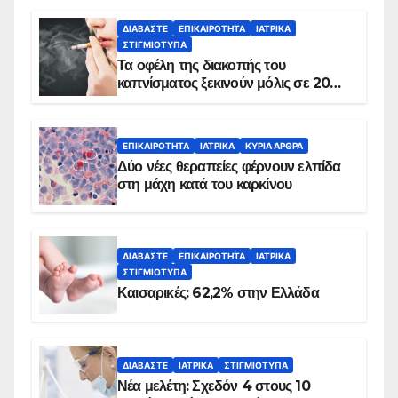
ΔΙΑΒΆΣΤΕ
ΕΠΙΚΑΙΡΌΤΗΤΑ
ΙΑΤΡΙΚΆ
ΣΤΙΓΜΙΌΤΥΠΑ
Τα οφέλη της διακοπής του
καπνίσματος ξεκινούν μόλις σε 20
λεπτά
ΕΠΙΚΑΙΡΌΤΗΤΑ
ΙΑΤΡΙΚΆ
ΚΥΡΙΑ ΑΡΘΡΑ
Δύο νέες θεραπείες φέρνουν ελπίδα
στη μάχη κατά του καρκίνου
ΔΙΑΒΆΣΤΕ
ΕΠΙΚΑΙΡΌΤΗΤΑ
ΙΑΤΡΙΚΆ
ΣΤΙΓΜΙΌΤΥΠΑ
Καισαρικές: 62,2% στην Ελλάδα
ΔΙΑΒΆΣΤΕ
ΙΑΤΡΙΚΆ
ΣΤΙΓΜΙΌΤΥΠΑ
Νέα μελέτη: Σχεδόν 4 στους 10