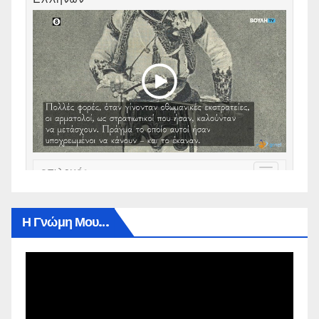
Η Γνώμη Μου…