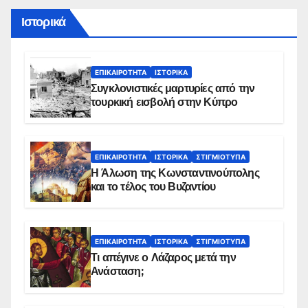
Ιστορικά
ΕΠΙΚΑΙΡΌΤΗΤΑ
ΙΣΤΟΡΙΚΆ
Συγκλονιστικές μαρτυρίες από την
τουρκική εισβολή στην Κύπρο
ΕΠΙΚΑΙΡΌΤΗΤΑ
ΙΣΤΟΡΙΚΆ
ΣΤΙΓΜΙΌΤΥΠΑ
Η Άλωση της Κωνσταντινούπολης
και το τέλος του Βυζαντίου
ΕΠΙΚΑΙΡΌΤΗΤΑ
ΙΣΤΟΡΙΚΆ
ΣΤΙΓΜΙΌΤΥΠΑ
Τι απέγινε ο Λάζαρος μετά την
Ανάσταση;