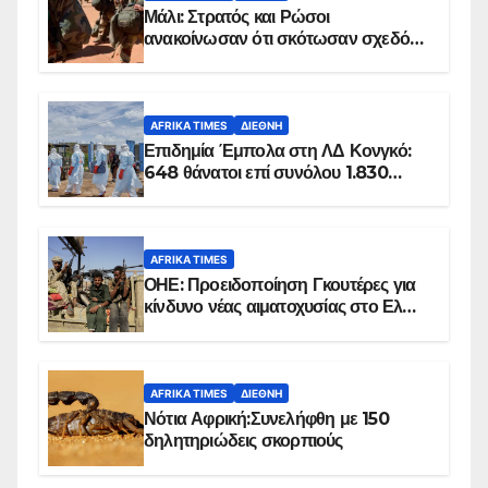
Μάλι: Στρατός και Ρώσοι
ανακοίνωσαν ότι σκότωσαν σχεδόν
100 τζιχαντιστές
AFRIKA TIMES
ΔΙΕΘΝΉ
Επιδημία Έμπολα στη ΛΔ Κονγκό:
648 θάνατοι επί συνόλου 1.830
επιβεβαιωμένων κρουσμάτων
AFRIKA TIMES
ΟΗΕ: Προειδοποίηση Γκουτέρες για
κίνδυνο νέας αιματοχυσίας στο Ελ
Ομπέιντ του Σουδάν
AFRIKA TIMES
ΔΙΕΘΝΉ
Νότια Αφρική:Συνελήφθη με 150
δηλητηριώδεις σκορπιούς