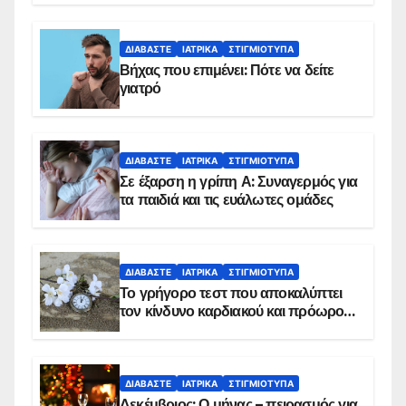
ΔΙΑΒΆΣΤΕ
ΙΑΤΡΙΚΆ
ΣΤΙΓΜΙΌΤΥΠΑ
Βήχας που επιμένει: Πότε να δείτε
γιατρό
ΔΙΑΒΆΣΤΕ
ΙΑΤΡΙΚΆ
ΣΤΙΓΜΙΌΤΥΠΑ
Σε έξαρση η γρίπη Α: Συναγερμός για
τα παιδιά και τις ευάλωτες ομάδες
ΔΙΑΒΆΣΤΕ
ΙΑΤΡΙΚΆ
ΣΤΙΓΜΙΌΤΥΠΑ
Το γρήγορο τεστ που αποκαλύπτει
τον κίνδυνο καρδιακού και πρόωρου
θανάτου
ΔΙΑΒΆΣΤΕ
ΙΑΤΡΙΚΆ
ΣΤΙΓΜΙΌΤΥΠΑ
Δεκέμβριος: Ο μήνας – πειρασμός για