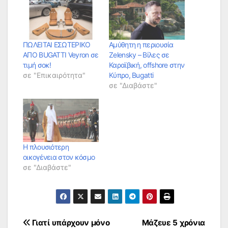
ΠΩΛΕΙΤΑΙ ΕΣΩΤΕΡΙΚΟ
Αμύθητη η περιουσία
ΑΠΟ BUGATTI Veyron σε
Zelensky – Βίλες σε
τιμή σοκ!
Καραϊβική, offshore στην
σε "Επικαιρότητα"
Κύπρο, Bugatti
σε "Διαβάστε"
Η πλουσιότερη
οικογένεια στον κόσμο
σε "Διαβάστε"
Πλοήγηση
Γιατί υπάρχουν μόνο
Μάζευε 5 χρόνια