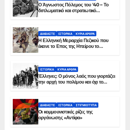
Ο Άγνωστος Πόλεμος του ’40 – Το
διπλωματικό και στρατιωτικό
παρασκήνιο
ΔΙΑΒΆΣΤΕ
ΙΣΤΟΡΙΚΆ
ΚΥΡΙΑ ΑΡΘΡΑ
Η Ελληνική Μεραρχία Πεζικού που
έκανε το Επος της Ηπείρου το
χειμώνα του 1940
ΙΣΤΟΡΙΚΆ
ΚΥΡΙΑ ΑΡΘΡΑ
Έλληνες: Ο μόνος λαός που γιορτάζει
την αρχή του πολέμου και όχι το
τέλος του
ΔΙΑΒΆΣΤΕ
ΙΣΤΟΡΙΚΆ
ΣΤΙΓΜΙΌΤΥΠΑ
Οι κομμουνιστικές ρίζες της
οργάνωσης «Αντίφα»