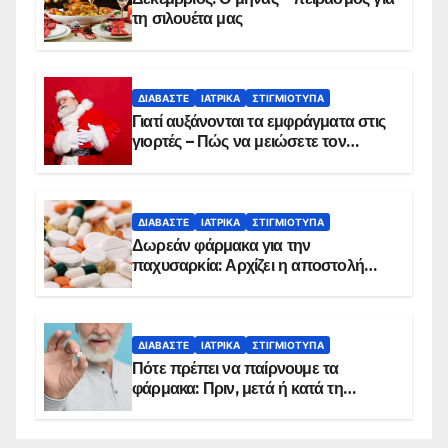
τη σιλουέτα μας
ΔΙΑΒΆΣΤΕ
ΙΑΤΡΙΚΆ
ΣΤΙΓΜΙΌΤΥΠΑ
Γιατί αυξάνονται τα εμφράγματα στις
γιορτές – Πώς να μειώσετε τον
κίνδυνο, σύμφωνα με καρδιολόγο
ΔΙΑΒΆΣΤΕ
ΙΑΤΡΙΚΆ
ΣΤΙΓΜΙΌΤΥΠΑ
Δωρεάν φάρμακα για την
παχυσαρκία: Αρχίζει η αποστολή
sms για τους δικαιούχους – Οι
προϋποθέσεις ένταξης στο
πρόγραμμα
ΔΙΑΒΆΣΤΕ
ΙΑΤΡΙΚΆ
ΣΤΙΓΜΙΌΤΥΠΑ
Πότε πρέπει να παίρνουμε τα
φάρμακα: Πριν, μετά ή κατά τη
διάρκεια του φαγητού;