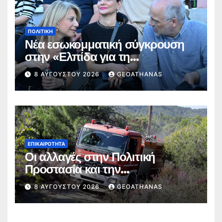
ΠΟΛΙΤΙΚΉ
Νέα εσωκομματική σύγκρουση
στην «Ελπίδα για τη
Δημοκρατία»
8 ΑΥΓΟΎΣΤΟΥ 2026
GEOATHANAS
ΕΠΙΚΑΙΡΌΤΗΤΑ
Οι αλλαγές στην Πολιτική
Προστασία και την
Πυροσβεστική
8 ΑΥΓΟΎΣΤΟΥ 2026
GEOATHANAS