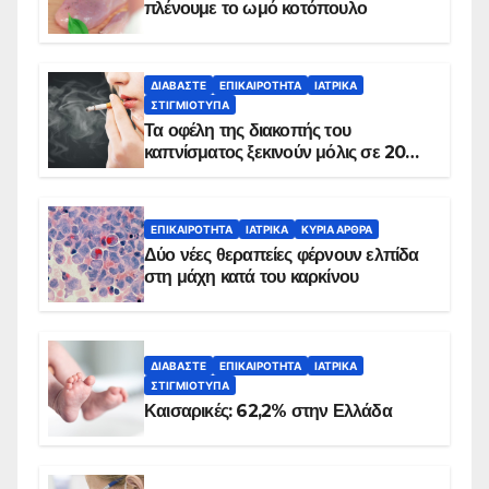
πλένουμε το ωμό κοτόπουλο
ΔΙΑΒΆΣΤΕ
ΕΠΙΚΑΙΡΌΤΗΤΑ
ΙΑΤΡΙΚΆ
ΣΤΙΓΜΙΌΤΥΠΑ
Τα οφέλη της διακοπής του
καπνίσματος ξεκινούν μόλις σε 20
λεπτά
ΕΠΙΚΑΙΡΌΤΗΤΑ
ΙΑΤΡΙΚΆ
ΚΥΡΙΑ ΑΡΘΡΑ
Δύο νέες θεραπείες φέρνουν ελπίδα
στη μάχη κατά του καρκίνου
ΔΙΑΒΆΣΤΕ
ΕΠΙΚΑΙΡΌΤΗΤΑ
ΙΑΤΡΙΚΆ
ΣΤΙΓΜΙΌΤΥΠΑ
Καισαρικές: 62,2% στην Ελλάδα