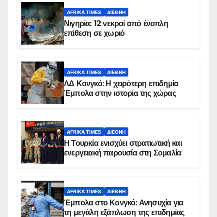
AFRIKA TIMES
ΔΙΕΘΝΉ
Νιγηρία: 12 νεκροί από ένοπλη
επίθεση σε χωριό
AFRIKA TIMES
ΔΙΕΘΝΉ
ΛΔ Κονγκό: Η χειρότερη επιδημία
Έμπολα στην ιστορία της χώρας
AFRIKA TIMES
ΔΙΕΘΝΉ
Η Τουρκία ενισχύει στρατιωτική και
ενεργειακή παρουσία στη Σομαλία
AFRIKA TIMES
ΔΙΕΘΝΉ
Έμπολα στο Κονγκό: Ανησυχία για
τη μεγάλη εξάπλωση της επιδημίας