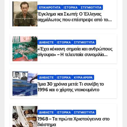
ΕΠΙΚΑΙΡΌΤΗΤΑ
ΙΣΤΟΡΙΚΆ
ΣΤΙΓΜΙΌΤΥΠΑ
Έγκλημα και Σιωπή: Ο Έλληνας
αιχμάλωτος που επέστρεψε από το
Παραπέτασμα
ΔΙΑΒΆΣΤΕ
ΙΣΤΟΡΙΚΆ
ΣΤΙΓΜΙΌΤΥΠΑ
«Έχει κόκκινη σημαία και ανθρώπους
σίγουρα» – Η τελευταία συνομιλία
των ηρώων στα Ίμια, πριν τη
συντριβή του ελικοπτέρου
ΔΙΑΒΆΣΤΕ
ΙΣΤΟΡΙΚΆ
ΚΥΡΙΑ ΑΡΘΡΑ
Ίμια 30 χρόνια μετά: Τι συνέβη το
1996 και ο χάρτης ντοκουμέντο
ΔΙΑΒΆΣΤΕ
ΙΣΤΟΡΙΚΆ
ΣΤΙΓΜΙΌΤΥΠΑ
1968 – Τα πρώτα Χριστούγεννα στο
διάστημα