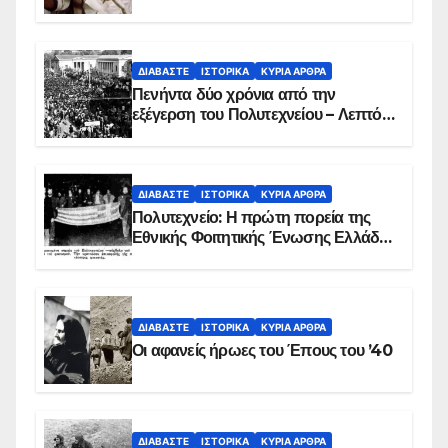
ΔΙΑΒΆΣΤΕ
ΙΣΤΟΡΙΚΆ
ΚΥΡΙΑ ΑΡΘΡΑ
Πενήντα δύο χρόνια από την
εξέγερση του Πολυτεχνείου – Λεπτό
προς λεπτό η εισβολή – ΦΩΤΟ και
ΒΙΝΤΕΟ
ΔΙΑΒΆΣΤΕ
ΙΣΤΟΡΙΚΆ
ΚΥΡΙΑ ΑΡΘΡΑ
Πολυτεχνείο: Η πρώτη πορεία της
Εθνικής Φοιτητικής Ένωσης Ελλάδος
στις 17 Νοεμβρίου 1975 με την
αιματοβαμμένη σημαία
ΔΙΑΒΆΣΤΕ
ΙΣΤΟΡΙΚΆ
ΚΥΡΙΑ ΑΡΘΡΑ
Οι αφανείς ήρωες του Έπους του ’40
ΔΙΑΒΆΣΤΕ
ΙΣΤΟΡΙΚΆ
ΚΥΡΙΑ ΑΡΘΡΑ