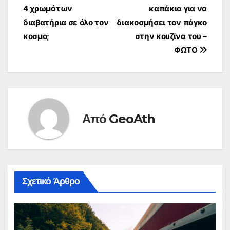
4 χρωμάτων
καπάκια για να
άρθρων
διαβατήρια σε όλο τον
διακοσμήσει τον πάγκο
κοσμο;
στην κουζίνα του –
ΦΩΤΟ
Από
GeoAth
Σχετικό Άρθρο