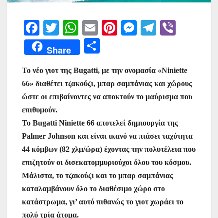
F
T
W
E
Pi
M
T
Vi
a
w
h
m
nt
e
el
b
Μ
Share
c
itt
at
ai
er
s
e
er
οι
e
er
s
l
e
s
gr
Το νέο γιοτ της Bugatti, με την ονομασία «Niniette
ρ
66» διαθέτει τζακούζι, μπαρ σαμπάνιας και χώρους
b
A
st
e
a
α
ώστε οι επιβαίνοντες να αποκτούν το μαύρισμα που
o
p
n
m
σ
επιθυμούν.
o
p
g
τε
Το Bugatti Niniette 66 αποτελεί δημιουργία της
k
er
ίτ
Palmer Johnson και είναι ικανό να πιάσει ταχύτητα
44 κόμβων (82 χλμ/ώρα) έχοντας την πολυτέλεια που
ε
επιζητούν οι δισεκατομμυριούχοι όλου του κόσμου.
Μάλιστα, το τζακούζι και το μπαρ σαμπάνιας
καταλαμβάνουν όλο το διαθέσιμο χώρο στο
κατάστρωμα, γι’ αυτό πιθανώς το γιοτ χωράει το
πολύ τρία άτομα.