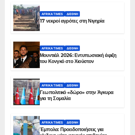
AFRIKA TIMES
ΔΙΕΘΝΉ
17 νεκροί αγρότες στη Νιγηρία
AFRIKA TIMES
ΔΙΕΘΝΉ
Μουντιάλ 2026: Εντυπωσιακή άφιξη
του Κονγκό στο Χιούστον
AFRIKA TIMES
ΔΙΕΘΝΉ
Γεωπολιτικό «δώρο» στην Άγκυρα
για τη Σομαλία
AFRIKA TIMES
ΔΙΕΘΝΉ
Έμπολα: Προειδοποιήσεις για