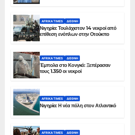
AFRIKA TIMES
ΔΙΕΘΝΉ
Νιγηρία: Τουλάχιστον 14 νεκροί από
επίθεση ενόπλων στην Οτούκπο
AFRIKA TIMES
ΔΙΕΘΝΉ
Έμπολα στο Κονγκό: Ξεπέρασαν
τους 1.350 οι νεκροί
AFRIKA TIMES
ΔΙΕΘΝΉ
Νιγηρία: Η νέα πόλη στον Ατλαντικό
AFRIKA TIMES
ΔΙΕΘΝΉ