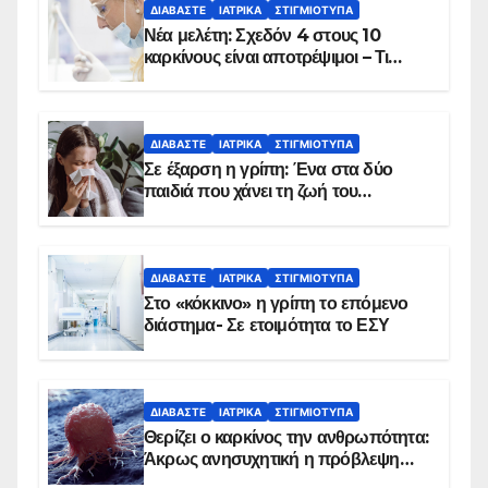
ΔΙΑΒΆΣΤΕ
ΙΑΤΡΙΚΆ
ΣΤΙΓΜΙΌΤΥΠΑ
Νέα μελέτη: Σχεδόν 4 στους 10
καρκίνους είναι αποτρέψιμοι – Τι
δείχνουν τα στοιχεία
ΔΙΑΒΆΣΤΕ
ΙΑΤΡΙΚΆ
ΣΤΙΓΜΙΌΤΥΠΑ
Σε έξαρση η γρίπη: Ένα στα δύο
παιδιά που χάνει τη ζωή του
αντιμετωπίζει υποκείμενο νόσημα –
Εμβολιασμό συνιστούν οι ειδικοί
ΔΙΑΒΆΣΤΕ
ΙΑΤΡΙΚΆ
ΣΤΙΓΜΙΌΤΥΠΑ
Στο «κόκκινο» η γρίπη το επόμενο
διάστημα- Σε ετοιμότητα το ΕΣΥ
ΔΙΑΒΆΣΤΕ
ΙΑΤΡΙΚΆ
ΣΤΙΓΜΙΌΤΥΠΑ
Θερίζει ο καρκίνος την ανθρωπότητα:
Άκρως ανησυχητική η πρόβλεψη…