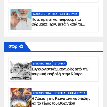
προϋποθέσεις ένταξης στο
πρόγραμμα
ΔΙΑΒΆΣΤΕ
ΙΑΤΡΙΚΆ
ΣΤΙΓΜΙΌΤΥΠΑ
Πότε πρέπει να παίρνουμε τα
φάρμακα: Πριν, μετά ή κατά τη
διάρκεια του φαγητού;
Ιστορικά
ΕΠΙΚΑΙΡΌΤΗΤΑ
ΙΣΤΟΡΙΚΆ
Συγκλονιστικές μαρτυρίες από την
τουρκική εισβολή στην Κύπρο
ΕΠΙΚΑΙΡΌΤΗΤΑ
ΙΣΤΟΡΙΚΆ
ΣΤΙΓΜΙΌΤΥΠΑ
Η Άλωση της Κωνσταντινούπολης
και το τέλος του Βυζαντίου