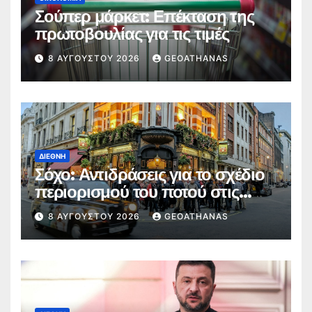
Σούπερ μάρκετ: Επέκταση της
πρωτοβουλίας για τις τιμές
8 ΑΥΓΟΎΣΤΟΥ 2026
GEOATHANAS
ΔΙΕΘΝΉ
Σόχο: Αντιδράσεις για το σχέδιο
περιορισμού του ποτού στις
παμπ
8 ΑΥΓΟΎΣΤΟΥ 2026
GEOATHANAS