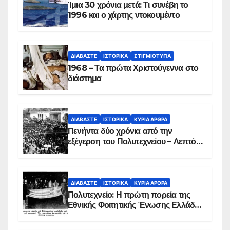
Ίμια 30 χρόνια μετά: Τι συνέβη το
1996 και ο χάρτης ντοκουμέντο
ΔΙΑΒΆΣΤΕ
ΙΣΤΟΡΙΚΆ
ΣΤΙΓΜΙΌΤΥΠΑ
1968 – Τα πρώτα Χριστούγεννα στο
διάστημα
ΔΙΑΒΆΣΤΕ
ΙΣΤΟΡΙΚΆ
ΚΥΡΙΑ ΑΡΘΡΑ
Πενήντα δύο χρόνια από την
εξέγερση του Πολυτεχνείου – Λεπτό
προς λεπτό η εισβολή – ΦΩΤΟ και
ΒΙΝΤΕΟ
ΔΙΑΒΆΣΤΕ
ΙΣΤΟΡΙΚΆ
ΚΥΡΙΑ ΑΡΘΡΑ
Πολυτεχνείο: Η πρώτη πορεία της
Εθνικής Φοιτητικής Ένωσης Ελλάδος
στις 17 Νοεμβρίου 1975 με την
αιματοβαμμένη σημαία