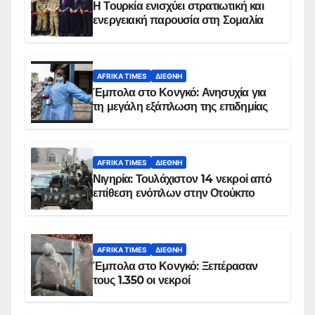
Η Τουρκία ενισχύει στρατιωτική και
ενεργειακή παρουσία στη Σομαλία
AFRIKA TIMES
ΔΙΕΘΝΉ
Έμπολα στο Κονγκό: Ανησυχία για
τη μεγάλη εξάπλωση της επιδημίας
AFRIKA TIMES
ΔΙΕΘΝΉ
Νιγηρία: Τουλάχιστον 14 νεκροί από
επίθεση ενόπλων στην Οτούκπο
AFRIKA TIMES
ΔΙΕΘΝΉ
Έμπολα στο Κονγκό: Ξεπέρασαν
τους 1.350 οι νεκροί