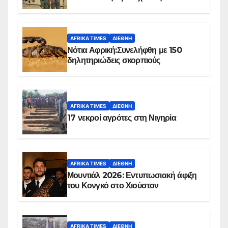
Ομπέιντ του Σουδάν
AFRIKA TIMES
ΔΙΕΘΝΉ
Νότια Αφρική:Συνελήφθη με 150
δηλητηριώδεις σκορπιούς
AFRIKA TIMES
ΔΙΕΘΝΉ
17 νεκροί αγρότες στη Νιγηρία
AFRIKA TIMES
ΔΙΕΘΝΉ
Μουντιάλ 2026: Εντυπωσιακή άφιξη
του Κονγκό στο Χιούστον
AFRIKA TIMES
ΔΙΕΘΝΉ