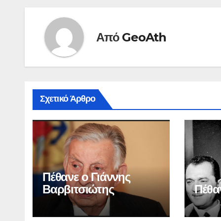
Από
GeoAth
Σχετικό Άρθρο
Πέθανε ο Γιάννης
Βαρβιτσιώτης
Πέθα