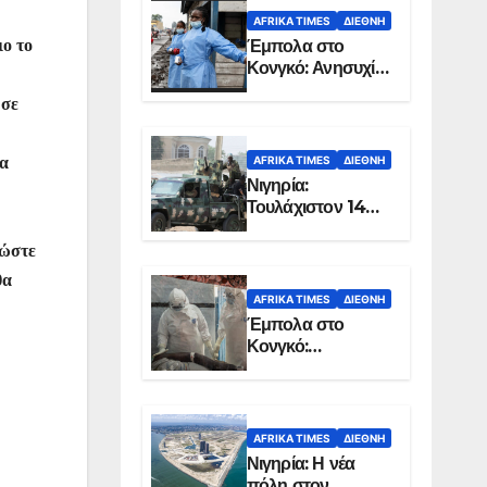
AFRIKA TIMES
ΔΙΕΘΝΉ
Έμπολα στο
ιο το
Κονγκό: Ανησυχία
για τη μεγάλη
 σε
εξάπλωση της
επιδημίας
AFRIKA TIMES
ΔΙΕΘΝΉ
να
Νιγηρία:
Τουλάχιστον 14
νεκροί από
επίθεση ενόπλων
 ώστε
στην Οτούκπο
θα
AFRIKA TIMES
ΔΙΕΘΝΉ
Έμπολα στο
Κονγκό:
Ξεπέρασαν τους
1.350 οι νεκροί
AFRIKA TIMES
ΔΙΕΘΝΉ
Νιγηρία: Η νέα
πόλη στον