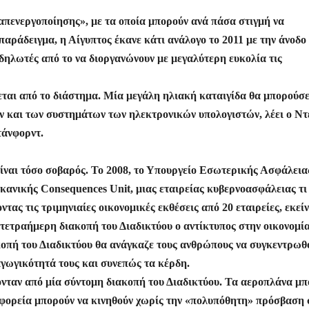
απενεργοποίησης», με τα οποία μπορούν ανά πάσα στιγμή να
παράδειγμα, η Αίγυπτος έκανε κάτι ανάλογο το 2011 με την άνοδο
δηλωτές από το να διοργανώνουν με μεγαλύτερη ευκολία τις
εται από το διάστημα. Μία μεγάλη ηλιακή καταιγίδα θα μπορούσε
 και των συστημάτων των ηλεκτρονικών υπολογιστών, λέει ο Ντέ
τάνφορντ.
 είναι τόσο σοβαρός. Το 2008, το Υπουργείο Εσωτερικής Ασφάλεια
ανικής Consequences Unit, μιας εταιρείας κυβερνοασφάλειας τι
τας τις τριμηνιαίες οικονομικές εκθέσεις από 20 εταιρείες, εκεί
 τετραήμερη διακοπή του Διαδικτύου ο αντίκτυπος στην οικονομία
ακοπή του Διαδικτύου θα ανάγκαζε τους ανθρώπους να συγκεντρωθ
αγωγικότητά τους και συνεπώς τα κέρδη.
ζονταν από μία σύντομη διακοπή του Διαδικτύου. Τα αεροπλάνα μ
εωφορεία μπορούν να κινηθούν χωρίς την «πολυπόθητη» πρόσβαση 