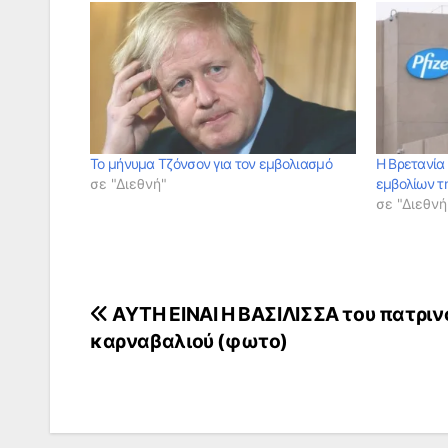
Το μήνυμα Τζόνσον για τον εμβολιασμό
Η Βρετανία 
σε "Διεθνή"
εμβολίων τη
σε "Διεθνή
Πλοήγηση
ΑΥΤΗ ΕΙΝΑΙ Η ΒΑΣΙΛΙΣΣΑ του πατριν
καρναβαλιού (φωτο)
άρθρων