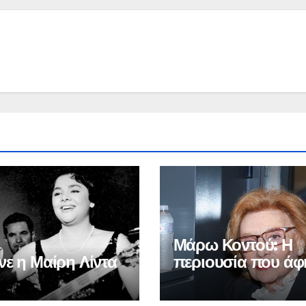
Μάρω Κοντού: Η
νε η Μαίρη Λίντα
περιουσία που άφ
πίσω της – Τα πο
που έπαιρνε από τ