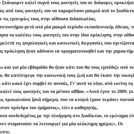
Στάνφορντ καλεί συχνά τους φοιτητές του σε διάφορες προκλήσε
ρ
υς από τους φοιτητές του να παραμείνουν μακριά από το Διαδίκτυ
α
 τις εμπειρίες τους στην αίθουσα διδασκαλίας.
σ
ανεπιστήμιο μετά από μία μακρά περίοδο εκπαιδευτικής άδειας, τ
τε
ησα να καλέσω τους φοιτητές του στην ίδια πρόκληση, στην αίθ
ίτ
μελετά τις ψυχολογικές και κοινωνικές διεργασίες που σχετίζοντα
τή η πρόκληση ήταν αδύνατο να πραγματοποιηθεί και την χαρακτήρ
ε
ω και για μία εβδομάδα θα ήταν κάτι που θα τους εμπόδιζε από το
ο, θα κατέστρεφε την κοινωνική τους ζωή και θα έκανε την οικογέ
 κάτι κακό έχει συμβεί σε αυτούς. Γι’ αυτό το λόγο, από εκείνη τη
λεί τους φοιτητές του να μένουν offline. «Αυτό έγινε το 2009. (σ
υς προκαλούσα ξανά σήμερα, που τα κινητά έχουν περάσει παντού
 στον πρόεδρο του τμήματος», λέει ο καθηγητής.
υτα συνδεδεμένος με την πλοήγηση στο Διαδίκτυο, το ερώτημα εί
ρνετ σταματούσε να λειτουργεί για μία ολόκληρη ημέρα;». Οι
εστε.