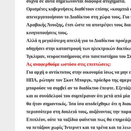
συχνά σε αυτά σημειώνονται διάφορα ατυχήματα.
Ορισμένες κυβερνήσεις διαθέτουν επίσης «κουμπιά 
απενεργοποιήσουν το Διαδίκτυο στη χώρα τους. Για 
Αραβικής Άνοιξης, έτσι ώστε να αποτρέψει τους δια
κινητοποιήσεις τους.
Αλλά η μεγαλύτερη απειλή για το Διαδίκτυο προέρχ
οδηγήσει στην καταστροφή των ηλεκτρικών δικτύων
Ίγκλιμαν, νευροεπισήμονας στο πανεπιστήμιο του Σ
Ας αναφερθούμε ωστόσο στις επιπτώσεις:
Για αρχή ο αντίκτυπος στην οικονομία ίσως να μην
ΗΠΑ, ρώτησε τον Σκοτ Μποργκ, πρόεδρο της αμερικ
μπορούσε να συμβεί αν το διαδίκτυο έπεφτε. Εξετάζον
και οι συνάδελφοί του συμπέραναν ότι μετά από μία
θα ήταν σημαντικός. Ίσα ίσα αποδείχθηκε ότι η δι
περισσότερο στη δουλειά τους, αυξάνοντας την παρ
Επιπλέον, ούτε τα ταξίδια φαίνεται πως θα επηρεά
να πετάξουν χωρίς Ίντερνετ και τα τρένα και τα λ