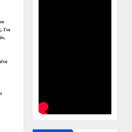
ου
. Για
ύν,
μένο
α