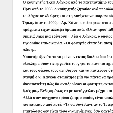
Ο καθηγητής Τζεφ Χάνκοκ από το πανεπιστήμιο του 
c
itt
at
ai
er
s
e
er
Πριν από το 2008, ο καθηγητής ζητούσε ανά περιόδο
e
er
s
l
e
s
gr
τουλάχιστον 48 ώρες και στη συνέχεια να μοιραστούν
b
A
st
e
a
Όμως, όταν το 2009, ο Δρ. Χάνκοκ επέστρεψε στο π
o
p
n
m
πράγματα είχαν αλλάξει δραματικά. «Όταν προσπάθ
o
p
g
σημειώθηκε μία εξέγερση», λέει ο Χάνκοκ, ο οποίος 
την online επικοινωνία. «Οι φοιτητές είπαν ότι αυ
k
er
άδικη».
Υποστήριξαν ότι το να μείνουν εκτός διαδικτύου έστ
ολοκληρώσουν τις εργασίες τους για το πανεπιστήμι
και τους φίλους τους ανησυχούν και να πιστεύουν ότι
στιγμή ο κ. Χάνκοκ σταμάτησε μία για πάντα να προκα
Φανταστείτε) πώς θα αντιδρούσαν οι φοιτητές αν το
ζωές μας. Ενδεχομένως να με κατήγγειλαν μέχρι και
Αλλά στον σύγχρονο τρόπο ζωής ο οποίος είναι απόλ
πιο επίκαιρο από ποτέ: «Τι θα συνέβαινε αν το Ίντε
επιπτώσεις δεν είναι τόσο αναμενόμενες, όσο φαντάζ