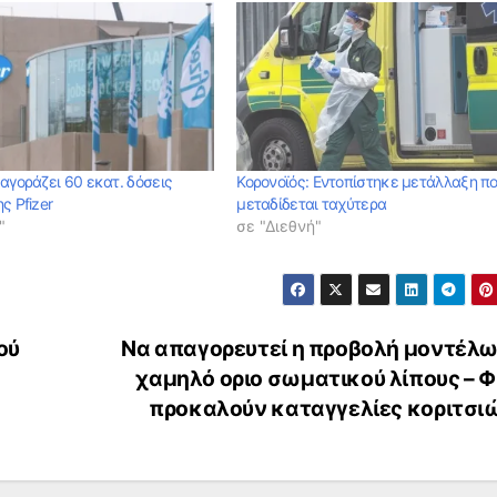
αγοράζει 60 εκατ. δόσεις
Κορονοϊός: Εντοπίστηκε μετάλλαξη π
ς Pfizer
μεταδίδεται ταχύτερα
"
σε "Διεθνή"
ού
Να απαγορευτεί η προβολή μοντέλω
χαμηλό οριο σωματικού λίπους – Φ
προκαλούν καταγγελίες κοριτσι