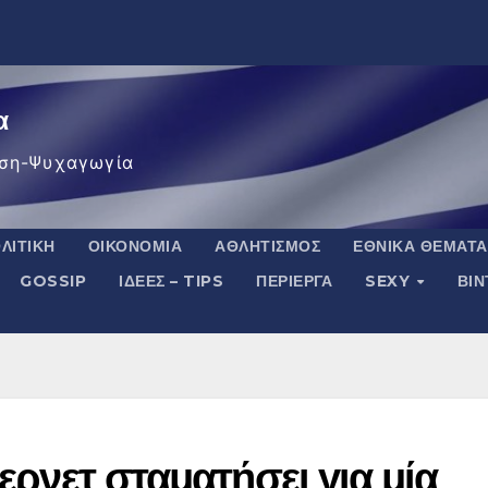
α
ση-Ψυχαγωγία
ΛΙΤΙΚΉ
ΟΙΚΟΝΟΜΊΑ
ΑΘΛΗΤΙΣΜΌΣ
ΕΘΝΙΚΆ ΘΈΜΑΤΑ
GOSSIP
ΙΔΈΕΣ – TIPS
ΠΕΡΊΕΡΓΑ
SEXY
ΒΙ
τερνετ σταματήσει για μία