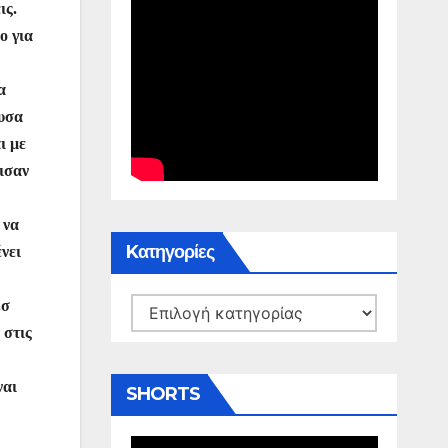
ις.
ο για
α
ουσα
ι με
ισαν
 να
Kατηγορίες
νει
.σ
Kατηγορίες
 στις
ναι
SHORTS