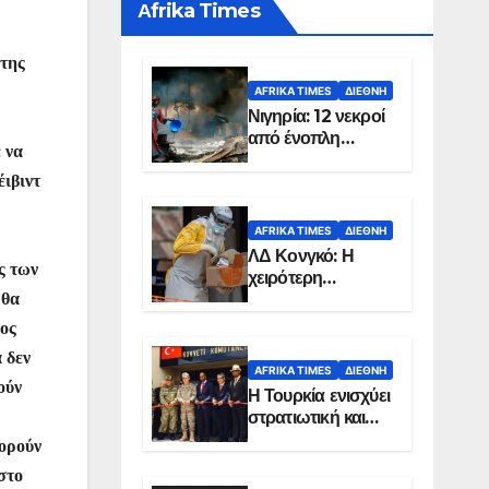
Αfrika Times
 της
AFRIKA TIMES
ΔΙΕΘΝΉ
Νιγηρία: 12 νεκροί
από ένοπλη
 να
επίθεση σε χωριό
ιβιντ
AFRIKA TIMES
ΔΙΕΘΝΉ
ΛΔ Κονγκό: Η
ς των
χειρότερη
επιδημία Έμπολα
 θα
στην ιστορία της
νος
χώρας
 δεν
AFRIKA TIMES
ΔΙΕΘΝΉ
ούν
Η Τουρκία ενισχύει
στρατιωτική και
ενεργειακή
πορούν
παρουσία στη
στο
Σομαλία