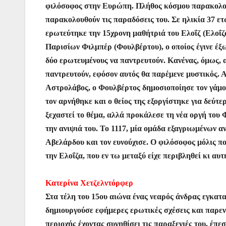
k
er
φιλόσοφος στην Ευρώπη. Πλήθος κόσμου παρακολουθ
παρακολουθούν τις παραδόσεις του. Σε ηλικία 37 ε
ερωτεύτηκε την 15χρονη μαθήτριά του Ελοΐζ (Ελοΐζ
Παρισίων Φιλμπέρ (Φουλβέρτου), ο οποίος έγινε έξω
δύο ερωτευμένους να παντρευτούν. Κανένας, όμως, 
παντρευτούν, εφόσον αυτός θα παρέμενε μυστικός. Α
Αστρολάβος, ο Φουλβέρτος δημοσιοποίησε τον γάμο,
τον αρνήθηκε και ο θείος της εξοργίστηκε για δεύτ
ξεχαστεί το θέμα, αλλά προκάλεσε τη νέα οργή του
την ανιψιά του. Το 1117, μία ομάδα εξαγριωμένων 
Αβελάρδου και τον ευνούχισε. Ο φιλόσοφος μόλις π
την Ελοΐζα, που εν τω μεταξύ είχε περιβληθεί κι αυ
Κατερίνα Χετζελντόρφερ
Στα τέλη του 15ου αιώνα ένας νεαρός άνδρας εγκατ
δημιουργούσε εφήμερες ερωτικές σχέσεις και παρεν
περιοχής έχοντας συνηθίσει τις παραξενιές του, έπ