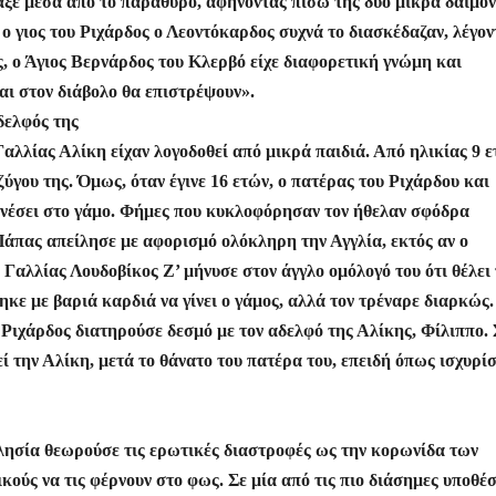
αξε μέσα από το παράθυρο, αφήνοντας πίσω της δύο μικρά δαιμον
 ο γιος του Ριχάρδος ο Λεοντόκαρδος συχνά το διασκέδαζαν, λέγον
ως, ο Άγιος Βερνάρδος του Κλερβό είχε διαφορετική γνώμη και
και στον διάβολο θα επιστρέψουν».
αδελφός της
αλλίας Αλίκη είχαν λογοδοθεί από μικρά παιδιά. Από ηλικίας 9 ε
ύγου της. Όμως, όταν έγινε 16 ετών, ο πατέρας του Ριχάρδου και
ινέσει στο γάμο. Φήμες που κυκλοφόρησαν τον ήθελαν σφόδρα
Πάπας απείλησε με αφορισμό ολόκληρη την Αγγλία, εκτός αν ο
 Γαλλίας Λουδοβίκος Ζ’ μήνυσε στον άγγλο ομόλογό του ότι θέλει
τηκε με βαριά καρδιά να γίνει ο γάμος, αλλά τον τρέναρε διαρκώς.
Ριχάρδος διατηρούσε δεσμό με τον αδελφό της Αλίκης, Φίλιππο. 
 την Αλίκη, μετά το θάνατο του πατέρα του, επειδή όπως ισχυρί
ησία θεωρούσε τις ερωτικές διαστροφές ως την κορωνίδα των
ούς να τις φέρνουν στο φως. Σε μία από τις πιο διάσημες υποθέσ