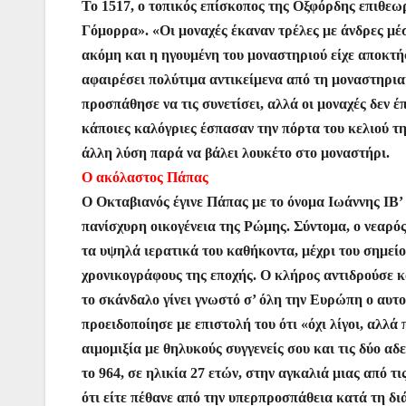
Το 1517, ο τοπικός επίσκοπος της Οξφόρδης επιθε
Γόμορρα». «Οι μοναχές έκαναν τρέλες με άνδρες μ
ακόμη και η ηγουμένη του μοναστηριού είχε αποκτήσε
αφαιρέσει πολύτιμα αντικείμενα από τη μοναστηρια
προσπάθησε να τις συνετίσει, αλλά οι μοναχές δεν 
κάποιες καλόγριες έσπασαν την πόρτα του κελιού τη
άλλη λύση παρά να βάλει λουκέτο στο μοναστήρι.
Ο ακόλαστος Πάπας
Ο Οκταβιανός έγινε Πάπας με το όνομα Ιωάννης ΙΒ’ 
πανίσχυρη οικογένεια της Ρώμης. Σύντομα, ο νεαρός
τα υψηλά ιερατικά του καθήκοντα, μέχρι του σημείο
χρονικογράφους της εποχής. Ο κλήρος αντιδρούσε και
το σκάνδαλο γίνει γνωστό σ’ όλη την Ευρώπη ο αυ
προειδοποίησε με επιστολή του ότι «όχι λίγοι, αλλ
αιμομιξία με θηλυκούς συγγενείς σου και τις δύο α
το 964, σε ηλικία 27 ετών, στην αγκαλιά μιας από τ
ότι είτε πέθανε από την υπερπροσπάθεια κατά τη δι