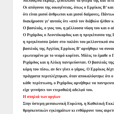
Μελουζίνα έκραξε, ξεδίπλωσε τα φτερά της και πέτ
Οι απόγονοι της οικογένειας, όπως ο Ερρίκος Β’ και
ότι είναι μισοί άνθρωποι και μισοί δαίμονες. Πάντ
διακήρυσσε γι’ αυτούς ότι «από τον διάβολο ήλθαν 
Ο βασιλιάς, ο γιος του, η μέλλουσα νύφη του και ο 
Ο Ριχάρδος ο Λεοντόκαρδος και η πριγκίπισσα της Γ
η πριγκίπισσα ζούσε στο παλάτι του μελλοντικού συζ
βασιλιάς της Αγγλίας Ερρίκος Β’ αρνήθηκε να συνα
ερωτευμένο με το νεαρό κορίτσι. Μόλις το έμαθε ο 
Ριχάρδος και η Αλίκη παντρεύονταν. Ο βασιλιάς της
κόρη του πίσω, αν δεν γίνει ο γάμος. Ο Ερρίκος δέχ
πράγματα περιπλέχτηκαν, όταν αποκαλύφτηκε ότι ο 
κάθε περίπτωση, ο Ριχάρδος αρνήθηκε να παντρευτεί
είχε γεννήσει τον ετεροθαλή αδελφό του.
Η σπηλιά των οργίων
Στην ύστερη μεσαιωνική Ευρώπη, η Καθολική Εκκλ
θρησκευτικών εγκλημάτων κι ενθάρρυνε τους αιρετικ