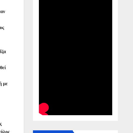
ταν
υς
ΐζα
θεί
ή με
ς
τύλος