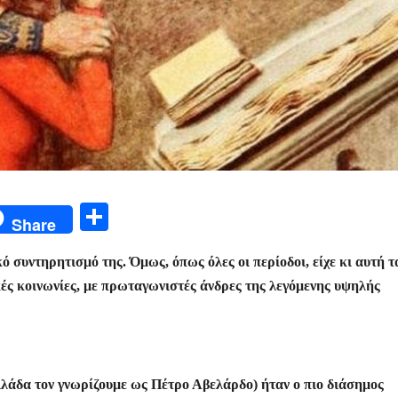
Μ
Share
οι
 συντηρητισμό της. Όμως, όπως όλες οι περίοδοι, είχε κι αυτή τ
ρ
κές κοινωνίες, με πρωταγωνιστές άνδρες της λεγόμενης υψηλής
α
σ
τε
ίτ
λλάδα τον γνωρίζουμε ως Πέτρο Αβελάρδο) ήταν ο πιο διάσημος