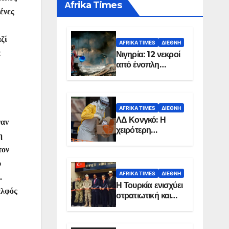
Αfrika Times
ένες
ζί
AFRIKA TIMES
ΔΙΕΘΝΉ
α
Νιγηρία: 12 νεκροί
από ένοπλη
επίθεση σε χωριό
AFRIKA TIMES
ΔΙΕΘΝΉ
ΛΔ Κονγκό: Η
ναν
χειρότερη
η
επιδημία Έμπολα
τον
στην ιστορία της
χώρας
υ
AFRIKA TIMES
ΔΙΕΘΝΉ
.
Η Τουρκία ενισχύει
ελφός
στρατιωτική και
ενεργειακή
παρουσία στη
Σομαλία