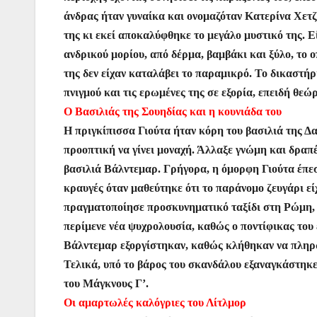
άνδρας ήταν γυναίκα και ονομαζόταν Κατερίνα Χετζ
της κι εκεί αποκαλύφθηκε το μεγάλο μυστικό της. 
ανδρικού μορίου, από δέρμα, βαμβάκι και ξύλο, το ο
της δεν είχαν καταλάβει το παραμικρό. Το δικαστή
πνιγμού και τις ερωμένες της σε εξορία, επειδή θεώ
Ο Βασιλιάς της Σουηδίας και η κουνιάδα του
Η πριγκίπισσα Γιούτα ήταν κόρη του βασιλιά της Δα
προοπτική να γίνει μοναχή. Άλλαξε γνώμη και δραπέ
βασιλιά Βάλντεμαρ. Γρήγορα, η όμορφη Γιούτα έπεσε
κραυγές όταν μαθεύτηκε ότι το παράνομο ζευγάρι ε
πραγματοποίησε προσκυνηματικό ταξίδι στη Ρώμη, 
περίμενε νέα ψυχρολουσία, καθώς ο ποντίφικας του
Βάλντεμαρ εξοργίστηκαν, καθώς κλήθηκαν να πληρώ
Τελικά, υπό το βάρος του σκανδάλου εξαναγκάστηκε
του Μάγκνους Γ’.
Οι αμαρτωλές καλόγριες του Λίτλμορ