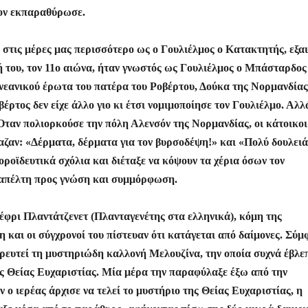
τον εκπαραθύρωσε.
ς στις μέρες μας περισσότερο ως ο Γουλιέλμος ο Κατακτητής, εξαι
ή του, τον 11ο αιώνα, ήταν γνωστός ως Γουλιέλμος ο Μπάσταρδος
νεανικού έρωτα του πατέρα του Ροβέρτου, Δούκα της Νορμανδίας
ρτος δεν είχε άλλο γιο κι έτσι νομιμοποίησε τον Γουλιέλμο. Αλλ
 Όταν πολιορκούσε την πόλη Αλενσόν της Νορμανδίας, οι κάτοικοι
ζαν: «Δέρματα, δέρματα για τον βυρσοδέψη!» και «Πολύ δουλειά
ροϊδευτικά σχόλια και διέταξε να κόψουν τα χέρια όσων τον
αταπέλτη προς γνώση και συμμόρφωση.
ζέφρι Πλαντάτζενετ (Πλανταγενέτης στα ελληνικά), κόμη της
μη και οι σύγχρονοί του πίστευαν ότι κατάγεται από δαίμονες. Σύ
ντρευτεί τη μυστηριώδη καλλονή Μελουζίνα, την οποία συχνά έβλε
ης Θείας Ευχαριστίας. Μία μέρα την παραφύλαξε έξω από την
ν ο ιερέας άρχισε να τελεί το μυστήριο της Θείας Ευχαριστίας, η