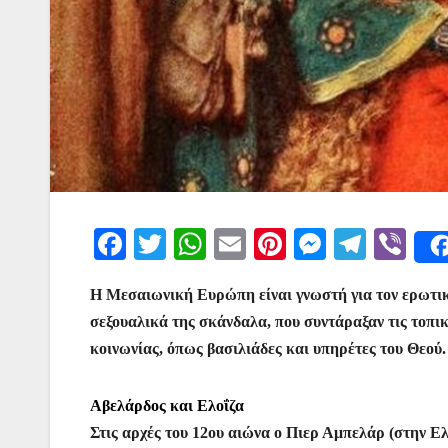
F
T
W
E
Pi
M
T
Vi
a
w
h
m
nt
e
el
b
Η Μεσαιωνική Ευρώπη είναι γνωστή για τον ερωτικό
c
itt
at
ai
er
s
e
er
σεξουαλικά της σκάνδαλα, που συντάραξαν τις τοπι
e
er
s
l
e
s
gr
κοινωνίας, όπως βασιλιάδες και υπηρέτες του Θεού.
b
A
st
e
a
o
p
n
m
Αβελάρδος και Ελοΐζα
o
p
g
Στις αρχές του 12ου αιώνα ο Πιερ Αμπελάρ (στην Ε