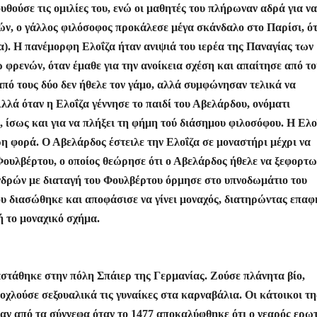
ε
ούσε τις ομιλίες του, ενώ οι μαθητές του πλήρωναν αδρά για να
τών, ο γάλλος φιλόσοφος προκάλεσε μέγα σκάνδαλο στο Παρίσι, ό
α). Η πανέμορφη Ελοΐζα ήταν ανιψιά του ιερέα της Παναγίας των
 φρενών, όταν έμαθε για την ανοίκεια σχέση και απαίτησε από το
από τους δύο δεν ήθελε τον γάμο, αλλά συμφώνησαν τελικά να
λλά όταν η Ελοΐζα γέννησε το παιδί του Αβελάρδου, ονόματι
 ίσως και για να πλήξει τη φήμη τού διάσημου φιλοσόφου. Η Ελο
ερη φορά. Ο Αβελάρδος έστειλε την Ελοΐζα σε μοναστήρι μέχρι να
 Φουλβέρτου, ο οποίος θεώρησε ότι ο Αβελάρδος ήθελε να ξεφορτω
ανδρών με διαταγή του Φουλβέρτου όρμησε στο υπνοδωμάτιο του
ου διασώθηκε και αποφάσισε να γίνει μοναχός, διατηρώντας επαφ
τή το μοναχικό σχήμα.
αστάθηκε στην πόλη Σπάιερ της Γερμανίας. Ζούσε πλάνητα βίο,
οχλούσε σεξουαλικά τις γυναίκες στα καρναβάλια. Οι κάτοικοι τη
εσαν από τα σύννεφα όταν το 1477 αποκαλύφθηκε ότι ο νεαρός ερω