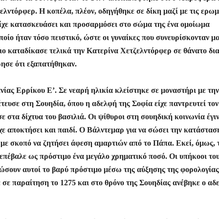
ελντόρφερ. Η κοπέλα, πλέον, οδηγήθηκε σε δίκη μαζί με τις ερωμ
Είχε κατασκευάσει και προσαρμόσει στο σώμα της ένα ομοίωμα
ποίο ήταν τόσο πειστικό, ώστε οι γυναίκες που συνευρίσκονταν μα
ριο καταδίκασε τελικά την Κατερίνα Χετζελντόρφερ σε θάνατο δι
ρησε ότι εξαπατήθηκαν.
νίας Ερρίκου Ε’. Σε νεαρή ηλικία κλείστηκε σε μοναστήρι με την
τευσε στη Σουηδία, όπου η αδελφή της Σοφία είχε παντρευτεί τον
 στα δίχτυα του βασιλιά. Οι ψίθυροι στη σουηδική κοινωνία έγι
ίχε αποκτήσει και παιδί. Ο Βάλντεμαρ για να σώσει την κατάστασ
με σκοπό να ζητήσει άφεση αμαρτιών από το Πάπα. Εκεί, όμως, 
 επέβαλε ως πρόστιμο ένα μεγάλο χρηματικό ποσό. Οι υπήκοοι το
σουν αυτοί το βαρύ πρόστιμο μέσω της αύξησης της φορολογίας
 σε παραίτηση το 1275 και στο θρόνο της Σουηδίας ανέβηκε ο αδ