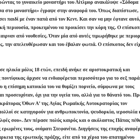
ωρώντας το γυναικείο μοναστήρι του Λίτλμορ ανακάλυψε «Σόδομα 
έσα στο μοναστήρι» έγραψε στην αναφορά του. Όπως διαπίστωσε,
ι παιδί με έναν παπά από τον Κεντ. Και σαν να μην έφτανε αυτό,
κή περιουσία, προκειμένου να προικίσει την κόρη της. Ο επίσκοπ
έπαιρναν από νουθεσίες. Όταν μία από αυτές τιμωρήθηκε με περιο
ς, την απελευθέρωσαν και του έβαλαν φωτιά. Ο επίσκοπος δεν εί
σε ηλικία μόλις 18 ετών, επειδή ανήκε σε αριστοκρατική και
 ποντίφικας άρχισε να ενδιαφέρεται περισσότερο για το σεξ παρά
υ η επίσημη κατοικία του να θυμίζει πορνείο, σύμφωνα με τους
 προσευχόταν, όχι για την υγεία του, αλλά για το θάνατό του. Π
τοκράτορας Όθων Α’ της Αγίας Ρωμαϊκής Αυτοκρατορίας τον
ά πολλοί σε κατηγορούν για ανθρωποκτονία, ψευδορκία, ιεροσυλία 
δελφές σου». Δεν πέρασε πολύς καιρός και ο ακόλαστος Πάπας πέθ
ις ερωμένες τους, ονόματι Στεφανέτα. Διηγήσεις της εποχής αναφέ
άρκεια της ερωτικής πράξης, είτε από τα χέρια του απατημένου