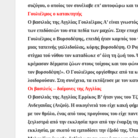
συζύγου, ο οποίος τον συνέλαβε επ’ αυτοφώρω και 
Γουλιέλμος ο κατακτητής
Ο βασιλιάς της Αγγλίας Γουλιέλμος Α’ είναι γνωστό
των επιδόσεών του στα πεδία των μαχών. Στην εποχ
Γουλιέλμος ο Βυρσοδέψης, επειδή ήταν καρπός του 
μιας ταπεινής γαλλιδούλας, κόρης βυρσοδέψη. Ο Ροβέ
στίγμα τού νόθου τον καταδίωκε σ’ όλη τη ζωή του.
κρέμασαν δέρματα ζώων στους τοίχους και του φώνα
τον βυρσοδέψη!». Ο Γουλιέλμος οργίσθηκε από τα κο
λοιδορούσαν. Στη συνέχεια, τα εκτόξευσε με τον κ
Οι βασιλείς – δαίμονες της Αγγλίας
Ο βασιλιάς της Αγγλίας Ερρίκος Β’ ήταν γιος του Τ
Ανδεγαυΐας (Ανζού). Η οικογένειά του είχε κακή φή
με τον θρύλο, ένας από τους προγόνους του είχε πα
ξεγλιστρά από την εκκλησία πριν από την έναρξη τ
εκκλησία, με σκοπό να εμποδίσει την έξοδό της. Ότα