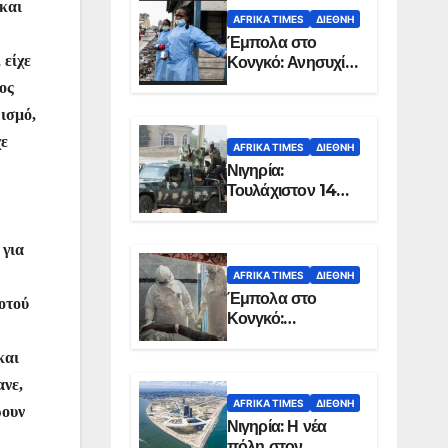
και
AFRIKA TIMES
ΔΙΕΘΝΉ
Έμπολα στο
 είχε
Κονγκό: Ανησυχία
για τη μεγάλη
ος
εξάπλωση της
ρισμό,
επιδημίας
χε
AFRIKA TIMES
ΔΙΕΘΝΉ
Νιγηρία:
Τουλάχιστον 14
νεκροί από
επίθεση ενόπλων
στην Οτούκπο
 για
AFRIKA TIMES
ΔΙΕΘΝΉ
Έμπολα στο
ροτού
Κονγκό:
Ξεπέρασαν τους
1.350 οι νεκροί
και
ανε,
AFRIKA TIMES
ΔΙΕΘΝΉ
ρουν
Νιγηρία: Η νέα
πόλη στον