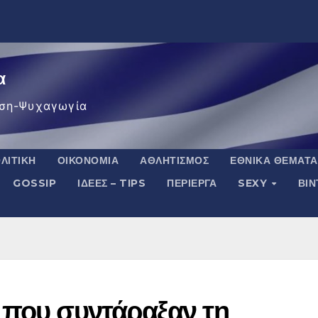
α
ση-Ψυχαγωγία
ΛΙΤΙΚΉ
ΟΙΚΟΝΟΜΊΑ
ΑΘΛΗΤΙΣΜΌΣ
ΕΘΝΙΚΆ ΘΈΜΑΤΑ
GOSSIP
ΙΔΈΕΣ – TIPS
ΠΕΡΊΕΡΓΑ
SEXY
ΒΙ
 που συντάραξαν τη