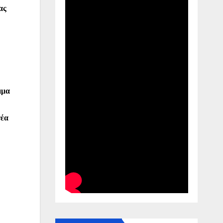
ας
μμα
νέα