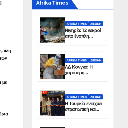
Αfrika Times
l
AFRIKA TIMES
ΔΙΕΘΝΉ
Νιγηρία: 12 νεκροί
από ένοπλη
επίθεση σε χωριό
.
ε, όλη
άτων
AFRIKA TIMES
ΔΙΕΘΝΉ
ΛΔ Κονγκό: Η
χειρότερη
επιδημία Έμπολα
ι με
στην ιστορία της
χώρας
AFRIKA TIMES
ΔΙΕΘΝΉ
Η Τουρκία ενισχύει
στρατιωτική και
ύρια
ενεργειακή
παρουσία στη
Σομαλία