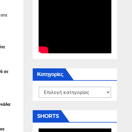
ματα
ύτε
6 σε
Kατηγορίες
Kατηγορίες
ονάδα
SHORTS
 σε