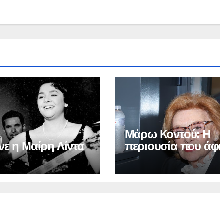
Μάρω Κοντού: Η
νε η Μαίρη Λίντα
περιουσία που άφ
πίσω της – Τα πο
που έπαιρνε από τ
επαναλήψεις των
ταινιών που έπαιξ