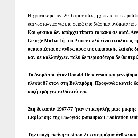
c
itt
at
ai
er
s
e
er
e
er
s
l
e
s
gr
Η χρονιά-δρεπάνι 2016 ήταν ίσως η χρονιά που περισσό
b
A
st
e
a
και νοσταλγίες για μια σειρά από διάσημα ονόματα που
o
p
n
m
Και φυσικά δεν υπάρχει τίποτα το κακό σε αυτό. Δεν
o
p
g
George Michael ή του Prince αλλά είναι απολύτως π
περιορίζεται σε ανθρώπους της εμπορικής λαϊκής δι
k
er
καν σε καλλιτέχνες, πολύ δε περισσότερο δε θα πε
Το όνομά του ήταν Donald Henderson και γεννήθηκε 
ηλικία 87 ετών στη Βαλτιμόρη. Προφανώς κανείς δεν 
συζήτηση για το θάνατό του.
Στη δεκαετία 1967-77 ήταν επικεφαλής μιας μικρή
Εκρίζωσης της Ευλογιάς (Smallpox Eradication Uni
Την εποχή εκείνη περίπου 2 εκατομμύρια άνθρωποι 