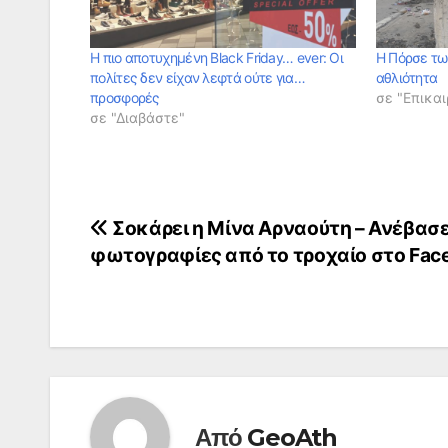
Η πιο αποτυχημένη Black Friday… ever: Οι
Η Πόρσε τ
πολίτες δεν είχαν λεφτά ούτε για…
αθλιότητα
προσφορές
σε "Επικαι
σε "Διαβάστε"
Πλοήγηση
Σοκάρει η Μίνα Αρναούτη – Ανέβασ
φωτογραφίες από το τροχαίο στο Fac
άρθρων
Από
GeoAth