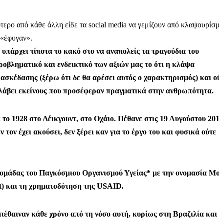
ρ
α
τερο από κάθε άλλη είδε τα social media να γεμίζουν από κλαψουρίσ
σ
 «έφυγαν».
τε
 υπάρχει τίποτα το κακό στο να αναπολείς τα τραγούδια του
ίτ
ροβληματικό και ενδεικτικό των αξιών μας το ότι η κλάψα
ασκέδασης (ξέρω ότι δε θα αρέσει αυτός ο χαρακτηρισμός) και ο
ε
ριλάβει εκείνους που προσέφεραν πραγματικά στην ανθρωπότητα.
το 1928 στο Λέικγουντ, στο Οχάιο. Πέθανε στις 19 Αυγούστου 201
τον έχει ακούσει, δεν ξέρει καν για το έργο του και φυσικά ούτε
ς ομάδας του Παγκόσμιου Οργανισμού Υγείας* με την ονομασία Μ
t) και τη χρηματοδότηση της USAID.
πέθαιναν κάθε χρόνο από τη νόσο αυτή, κυρίως στη Βραζιλία και