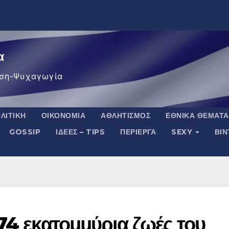
α
ση-Ψυχαγωγία
ΛΙΤΙΚΉ
ΟΙΚΟΝΟΜΊΑ
ΑΘΛΗΤΙΣΜΌΣ
ΕΘΝΙΚΆ ΘΈΜΑΤΑ
GOSSIP
ΙΔΈΕΣ – TIPS
ΠΕΡΊΕΡΓΑ
SEXY
ΒΙ
74 εκατομμύρια ζωές του