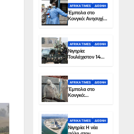
AFRIKA TIMES
ΔΙΕΘΝΉ
Έμπολα στο
Κονγκό: Ανησυχία
για τη μεγάλη
εξάπλωση της
επιδημίας
AFRIKA TIMES
ΔΙΕΘΝΉ
Νιγηρία:
Τουλάχιστον 14
νεκροί από
επίθεση ενόπλων
στην Οτούκπο
AFRIKA TIMES
ΔΙΕΘΝΉ
Έμπολα στο
Κονγκό:
Ξεπέρασαν τους
1.350 οι νεκροί
AFRIKA TIMES
ΔΙΕΘΝΉ
Νιγηρία: Η νέα
πόλη στον