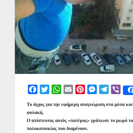
F
T
W
E
Pi
M
T
Vi
a
w
h
m
nt
e
el
b
Το άγχος για την εφήμερη αναγνώριση στα μέσα κο
c
itt
at
ai
er
s
e
er
φυλακή.
e
er
s
l
e
s
gr
Ο απίστευτος αυτός «πατέρας» γράπωσε το μωρό του
b
A
st
e
a
πολυκατοικίας που διαμένουν.