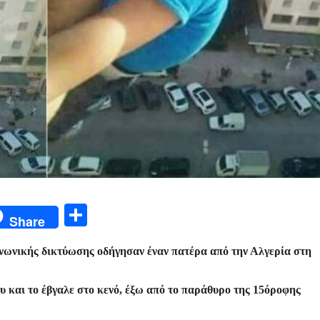
Μ
Share
οι
ινωνικής δικτύωσης οδήγησαν έναν πατέρα από την Αλγερία στη
ρ
α
 και το έβγαλε στο κενό, έξω από το παράθυρο της 15όροφης
σ