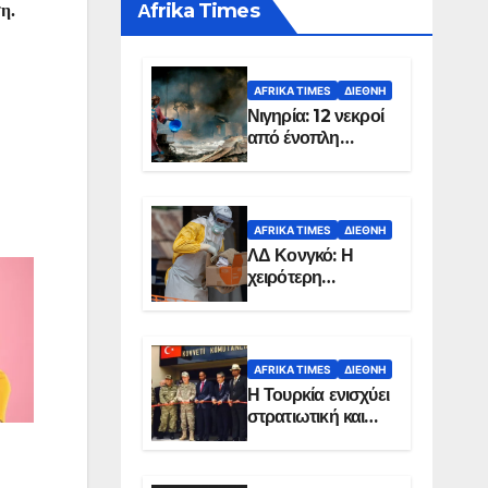
Αfrika Times
η.
AFRIKA TIMES
ΔΙΕΘΝΉ
Νιγηρία: 12 νεκροί
από ένοπλη
επίθεση σε χωριό
AFRIKA TIMES
ΔΙΕΘΝΉ
ΛΔ Κονγκό: Η
χειρότερη
επιδημία Έμπολα
στην ιστορία της
χώρας
AFRIKA TIMES
ΔΙΕΘΝΉ
Η Τουρκία ενισχύει
στρατιωτική και
ενεργειακή
παρουσία στη
Σομαλία