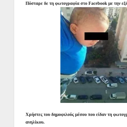
o
p
n
m
Πόσταρε δε τη φωτογραφία στο Facebook με την εξής
o
p
g
k
er
Χρήστες του δημοφιλούς μέσου που είδαν τη φωτογ
ανηλίκου.