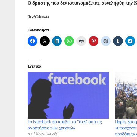
Ο δράστης που δεν κατονομάζεται, συνελήφθη την Κ
Πηγή:Tilestwra
Κοινοποιήστε:
Σχετικά
Το Facebook θα κρύβει τα “likes” από τις
Παρέμβαση 
αναρτήσεις των χρηστών
«υποσχέσει
σε "Κοινωνικά"
προδότες» σ