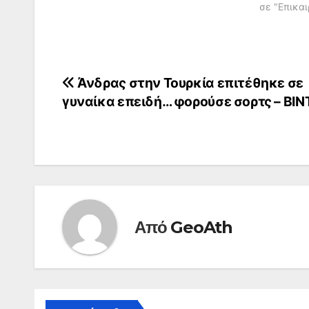
σε "Επικαι
Πλοήγηση
Άνδρας στην Τουρκία επιτέθηκε σε
γυναίκα επειδή… φορούσε σορτς – ΒΙ
άρθρων
Από
GeoAth