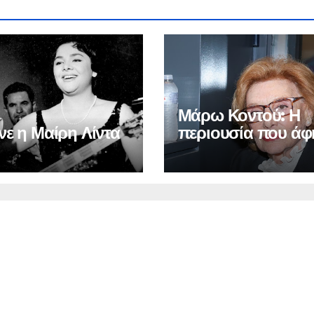
Μάρω Κοντού: Η
νε η Μαίρη Λίντα
περιουσία που άφ
πίσω της – Τα πο
που έπαιρνε από τ
επαναλήψεις των
ταινιών που έπαιξ