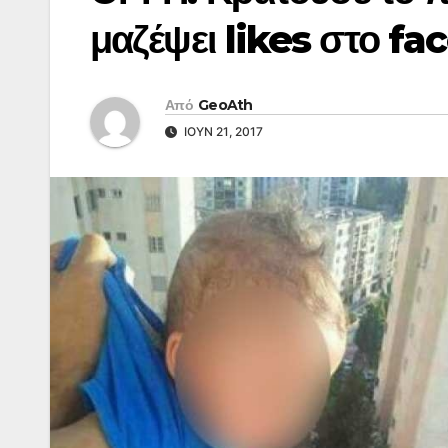
μαζέψει likes στο f
Από
GeoAth
ΙΟΎΝ 21, 2017