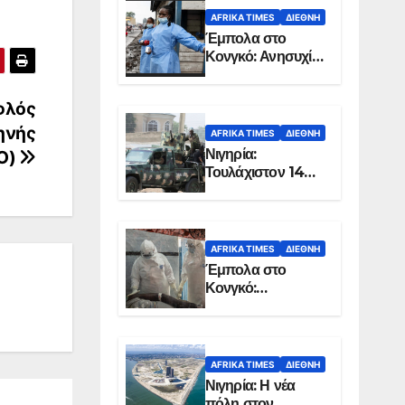
AFRIKA TIMES
ΔΙΕΘΝΉ
Έμπολα στο
Κονγκό: Ανησυχία
για τη μεγάλη
εξάπλωση της
φλός
επιδημίας
ηνής
AFRIKA TIMES
ΔΙΕΘΝΉ
Νιγηρία:
Ο)
Τουλάχιστον 14
νεκροί από
επίθεση ενόπλων
στην Οτούκπο
AFRIKA TIMES
ΔΙΕΘΝΉ
Έμπολα στο
Κονγκό:
Ξεπέρασαν τους
1.350 οι νεκροί
AFRIKA TIMES
ΔΙΕΘΝΉ
Νιγηρία: Η νέα
πόλη στον