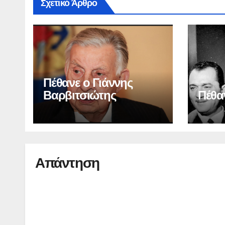
Σχετικό Άρθρο
Πέθανε ο Γιάννης
Βαρβιτσιώτης
Πέθα
Απάντηση