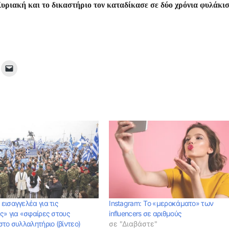
υριακή και το δικαστήριο τον καταδίκασε σε δύο χρόνια φυλάκισ
εισαγγελέα για τις
Instagram: Tο «μεροκάματο» των
ς» για «σφαίρες στους
influencers σε αριθμούς
το συλλαλητήριο (βίντεο)
σε "Διαβάστε"