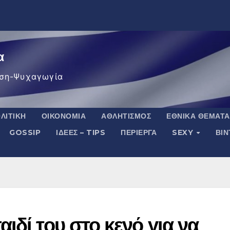
α
ση-Ψυχαγωγία
ΛΙΤΙΚΉ
ΟΙΚΟΝΟΜΊΑ
ΑΘΛΗΤΙΣΜΌΣ
ΕΘΝΙΚΆ ΘΈΜΑΤΑ
GOSSIP
ΙΔΈΕΣ – TIPS
ΠΕΡΊΕΡΓΑ
SEXY
ΒΙ
ιδί του στο κενό για να