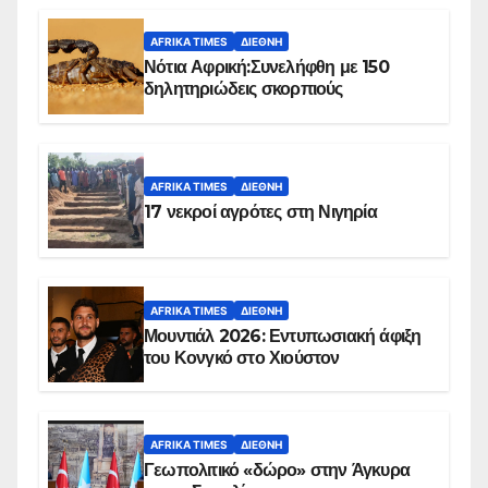
AFRIKA TIMES
ΔΙΕΘΝΉ
Νότια Αφρική:Συνελήφθη με 150
δηλητηριώδεις σκορπιούς
AFRIKA TIMES
ΔΙΕΘΝΉ
17 νεκροί αγρότες στη Νιγηρία
AFRIKA TIMES
ΔΙΕΘΝΉ
Μουντιάλ 2026: Εντυπωσιακή άφιξη
του Κονγκό στο Χιούστον
AFRIKA TIMES
ΔΙΕΘΝΉ
Γεωπολιτικό «δώρο» στην Άγκυρα