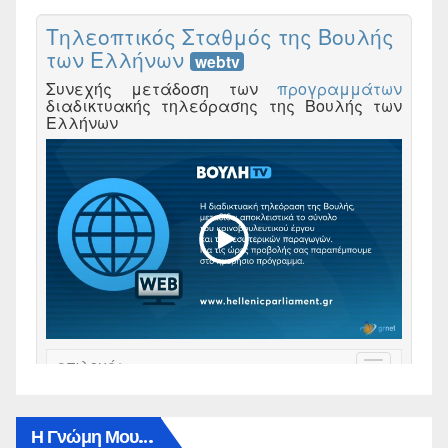
Η Γνώμη Μου…