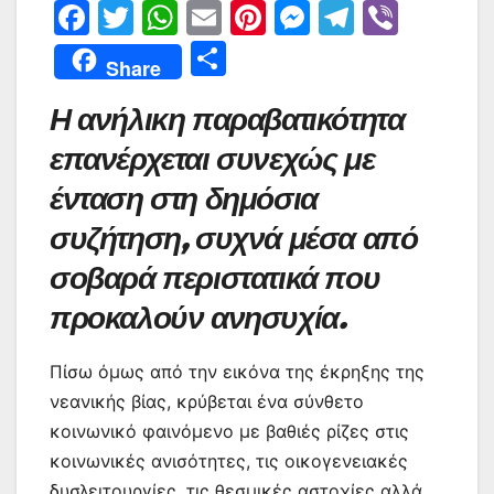
F
T
W
E
Pi
M
T
Vi
a
w
h
m
nt
e
el
b
Μ
Share
c
itt
at
ai
er
s
e
er
οι
Η ανήλικη παραβατικότητα
e
er
s
l
e
s
gr
ρ
b
A
st
e
a
επανέρχεται συνεχώς με
α
o
p
n
m
σ
ένταση στη δημόσια
o
p
g
τε
συζήτηση, συχνά μέσα από
k
er
ίτ
σοβαρά περιστατικά που
ε
προκαλούν ανησυχία.
Πίσω όμως από την εικόνα της έκρηξης της
νεανικής βίας, κρύβεται ένα σύνθετο
κοινωνικό φαινόμενο με βαθιές ρίζες στις
κοινωνικές ανισότητες, τις οικογενειακές
δυσλειτουργίες, τις θεσμικές αστοχίες αλλά