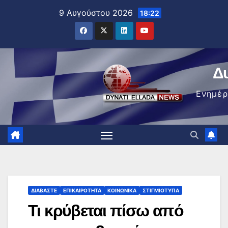
Μετάβαση
9 Αυγούστου 2026
18:22
στο
περιεχόμενο
Δ
Ενημέ
ΔΙΑΒΆΣΤΕ
ΕΠΙΚΑΙΡΌΤΗΤΑ
ΚΟΙΝΩΝΙΚΆ
ΣΤΙΓΜΙΌΤΥΠΑ
Τι κρύβεται πίσω από