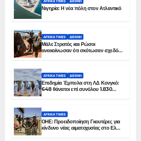
AFRIKA TIMES
ΔΙΕΘΝΉ
Νιγηρία: Η νέα πόλη στον Ατλαντικό
AFRIKA TIMES
ΔΙΕΘΝΉ
Μάλι: Στρατός και Ρώσοι
ανακοίνωσαν ότι σκότωσαν σχεδόν
100 τζιχαντιστές
AFRIKA TIMES
ΔΙΕΘΝΉ
Επιδημία Έμπολα στη ΛΔ Κονγκό:
648 θάνατοι επί συνόλου 1.830
επιβεβαιωμένων κρουσμάτων
AFRIKA TIMES
ΟΗΕ: Προειδοποίηση Γκουτέρες για
κίνδυνο νέας αιματοχυσίας στο Ελ
Ομπέιντ του Σουδάν