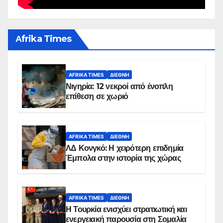
Αfrika Times
AFRIKA TIMES
ΔΙΕΘΝΉ
Νιγηρία: 12 νεκροί από ένοπλη
επίθεση σε χωριό
AFRIKA TIMES
ΔΙΕΘΝΉ
ΛΔ Κονγκό: Η χειρότερη επιδημία
Έμπολα στην ιστορία της χώρας
AFRIKA TIMES
ΔΙΕΘΝΉ
Η Τουρκία ενισχύει στρατιωτική και
ενεργειακή παρουσία στη Σομαλία