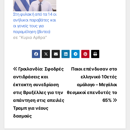
Στη φυλακή από τα 14 οι
ανήλικοι παραβάτες και
οι γονείς τους για
παραμέληση (βίντεο)
σε "Κυρια Αρθρα"
Πλοήγηση
Γροιλανδία: Σφοδρές
Ποιοι επένδυσαν στο
αντιδράσεις και
ελληνικό 10ετές
άρθρων
έκτακτη συνεδρίαση
ομόλογο – Μεγάλοι
στις Βρυξέλλες για την
θεσμικοί επενδυτές το
απάντηση στις απειλές
65%
Τραμπ για νέους
δασμούς