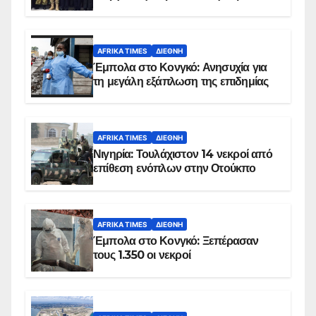
AFRIKA TIMES
ΔΙΕΘΝΉ
Έμπολα στο Κονγκό: Ανησυχία για
τη μεγάλη εξάπλωση της επιδημίας
AFRIKA TIMES
ΔΙΕΘΝΉ
Νιγηρία: Τουλάχιστον 14 νεκροί από
επίθεση ενόπλων στην Οτούκπο
AFRIKA TIMES
ΔΙΕΘΝΉ
Έμπολα στο Κονγκό: Ξεπέρασαν
τους 1.350 οι νεκροί