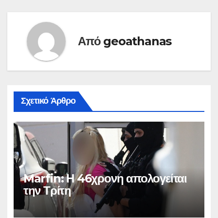
Από
geoathanas
Σχετικό Άρθρο
Marfin: Η 46χρονη απολογείται
την Τρίτη