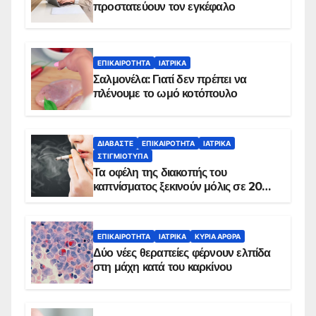
προστατεύουν τον εγκέφαλο
ΕΠΙΚΑΙΡΌΤΗΤΑ
ΙΑΤΡΙΚΆ
Σαλμονέλα: Γιατί δεν πρέπει να
πλένουμε το ωμό κοτόπουλο
ΔΙΑΒΆΣΤΕ
ΕΠΙΚΑΙΡΌΤΗΤΑ
ΙΑΤΡΙΚΆ
ΣΤΙΓΜΙΌΤΥΠΑ
Τα οφέλη της διακοπής του
καπνίσματος ξεκινούν μόλις σε 20
λεπτά
ΕΠΙΚΑΙΡΌΤΗΤΑ
ΙΑΤΡΙΚΆ
ΚΥΡΙΑ ΑΡΘΡΑ
Δύο νέες θεραπείες φέρνουν ελπίδα
στη μάχη κατά του καρκίνου