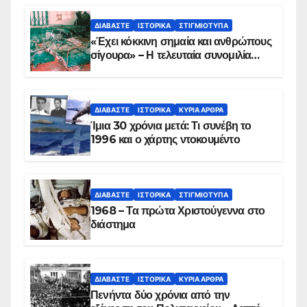
ΔΙΑΒΆΣΤΕ
ΙΣΤΟΡΙΚΆ
ΣΤΙΓΜΙΌΤΥΠΑ
«Έχει κόκκινη σημαία και ανθρώπους
σίγουρα» – Η τελευταία συνομιλία
των ηρώων στα Ίμια, πριν τη
συντριβή του ελικοπτέρου
ΔΙΑΒΆΣΤΕ
ΙΣΤΟΡΙΚΆ
ΚΥΡΙΑ ΑΡΘΡΑ
Ίμια 30 χρόνια μετά: Τι συνέβη το
1996 και ο χάρτης ντοκουμέντο
ΔΙΑΒΆΣΤΕ
ΙΣΤΟΡΙΚΆ
ΣΤΙΓΜΙΌΤΥΠΑ
1968 – Τα πρώτα Χριστούγεννα στο
διάστημα
ΔΙΑΒΆΣΤΕ
ΙΣΤΟΡΙΚΆ
ΚΥΡΙΑ ΑΡΘΡΑ
Πενήντα δύο χρόνια από την