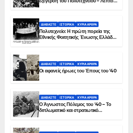
εξέγερση του Πολυτεχνείου – Λεπτό
προς λεπτό η εισβολή – ΦΩΤΟ και
ΒΙΝΤΕΟ
ΔΙΑΒΆΣΤΕ
ΙΣΤΟΡΙΚΆ
ΚΥΡΙΑ ΑΡΘΡΑ
Πολυτεχνείο: Η πρώτη πορεία της
Εθνικής Φοιτητικής Ένωσης Ελλάδος
στις 17 Νοεμβρίου 1975 με την
αιματοβαμμένη σημαία
ΔΙΑΒΆΣΤΕ
ΙΣΤΟΡΙΚΆ
ΚΥΡΙΑ ΑΡΘΡΑ
Οι αφανείς ήρωες του Έπους του ’40
ΔΙΑΒΆΣΤΕ
ΙΣΤΟΡΙΚΆ
ΚΥΡΙΑ ΑΡΘΡΑ
Ο Άγνωστος Πόλεμος του ’40 – Το
διπλωματικό και στρατιωτικό
παρασκήνιο