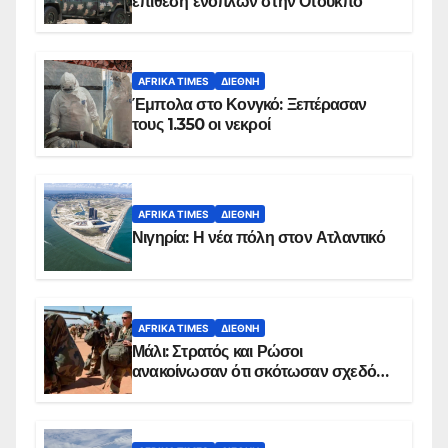
επίθεση ενόπλων στην Οτούκπο
AFRIKA TIMES
ΔΙΕΘΝΉ
Έμπολα στο Κονγκό: Ξεπέρασαν
τους 1.350 οι νεκροί
AFRIKA TIMES
ΔΙΕΘΝΉ
Νιγηρία: Η νέα πόλη στον Ατλαντικό
AFRIKA TIMES
ΔΙΕΘΝΉ
Μάλι: Στρατός και Ρώσοι
ανακοίνωσαν ότι σκότωσαν σχεδόν
100 τζιχαντιστές