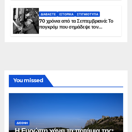
πλανήτη
ΔΙΑΒΆΣΤΕ
ΙΣΤΟΡΙΚΆ
ΣΤΙΓΜΙΌΤΥΠΑ
70 χρόνια από τα Σεπτεμβριανά: Το
πογκρόμ που σημάδεψε τον
ελληνισμό της Κωνσταντινούπολης
You missed
ΔΙΕΘΝΉ
Η Ευρώπη χάνει τα ποτάμια της;