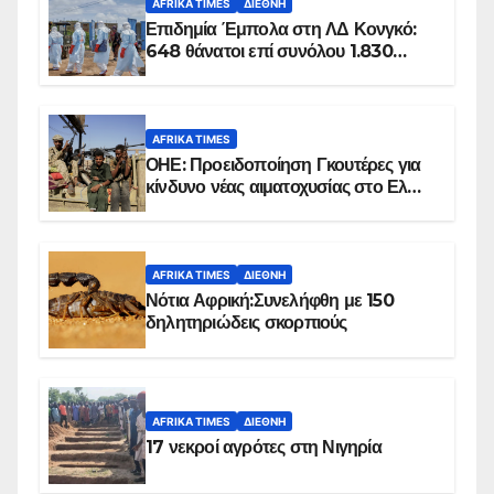
AFRIKA TIMES
ΔΙΕΘΝΉ
Επιδημία Έμπολα στη ΛΔ Κονγκό:
648 θάνατοι επί συνόλου 1.830
επιβεβαιωμένων κρουσμάτων
AFRIKA TIMES
ΟΗΕ: Προειδοποίηση Γκουτέρες για
κίνδυνο νέας αιματοχυσίας στο Ελ
Ομπέιντ του Σουδάν
AFRIKA TIMES
ΔΙΕΘΝΉ
Νότια Αφρική:Συνελήφθη με 150
δηλητηριώδεις σκορπιούς
AFRIKA TIMES
ΔΙΕΘΝΉ
17 νεκροί αγρότες στη Νιγηρία