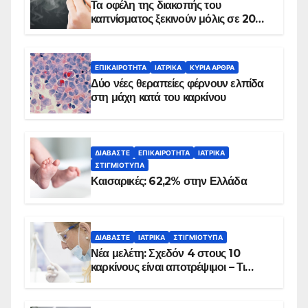
Τα οφέλη της διακοπής του
καπνίσματος ξεκινούν μόλις σε 20
λεπτά
ΕΠΙΚΑΙΡΌΤΗΤΑ
ΙΑΤΡΙΚΆ
ΚΥΡΙΑ ΑΡΘΡΑ
Δύο νέες θεραπείες φέρνουν ελπίδα
στη μάχη κατά του καρκίνου
ΔΙΑΒΆΣΤΕ
ΕΠΙΚΑΙΡΌΤΗΤΑ
ΙΑΤΡΙΚΆ
ΣΤΙΓΜΙΌΤΥΠΑ
Καισαρικές: 62,2% στην Ελλάδα
ΔΙΑΒΆΣΤΕ
ΙΑΤΡΙΚΆ
ΣΤΙΓΜΙΌΤΥΠΑ
Νέα μελέτη: Σχεδόν 4 στους 10
καρκίνους είναι αποτρέψιμοι – Τι
δείχνουν τα στοιχεία