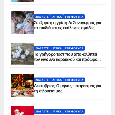
ΔΙΑΒΆΣΤΕ
ΙΑΤΡΙΚΆ
ΣΤΙΓΜΙΌΤΥΠΑ
Σε έξαρση η γρίπη Α: Συναγερμός για
τα παιδιά και τις ευάλωτες ομάδες
ΔΙΑΒΆΣΤΕ
ΙΑΤΡΙΚΆ
ΣΤΙΓΜΙΌΤΥΠΑ
Το γρήγορο τεστ που αποκαλύπτει
τον κίνδυνο καρδιακού και πρόωρου
θανάτου
ΔΙΑΒΆΣΤΕ
ΙΑΤΡΙΚΆ
ΣΤΙΓΜΙΌΤΥΠΑ
Δεκέμβριος: Ο μήνας – πειρασμός για
τη σιλουέτα μας
ΔΙΑΒΆΣΤΕ
ΙΑΤΡΙΚΆ
ΣΤΙΓΜΙΌΤΥΠΑ