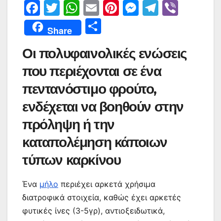
F
T
W
E
Pi
M
T
Vi
a
w
h
m
nt
e
el
b
Μ
Share
c
itt
at
ai
er
s
e
er
οι
Οι πολυφαινολικές ενώσεις
e
er
s
l
e
s
gr
ρ
b
A
st
e
a
που περιέχονται σε ένα
α
o
p
n
m
σ
πεντανόστιμο φρούτο,
o
p
g
τε
ενδέχεται να βοηθούν στην
k
er
ίτ
πρόληψη ή την
ε
καταπολέμηση κάποιων
τύπων καρκίνου
Ένα
μήλο
περιέχει αρκετά χρήσιμα
διατροφικά στοιχεία, καθώς έχει αρκετές
φυτικές ίνες (3-5γρ), αντιοξειδωτικά,