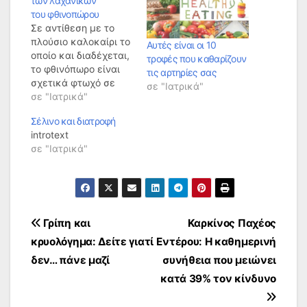
των λαχανικών
του φθινοπώρου
Σε αντίθεση με το
πλούσιο καλοκαίρι το
Αυτές είναι οι 10
οποίο και διαδέχεται,
τροφές που καθαρίζουν
το φθινόπωρο είναι
τις αρτηρίες σας
σχετικά φτωχό σε
σε "Ιατρικά"
φρούτα και λαχανικά,
σε "Ιατρικά"
αλλά παρέχει κάποια
Σέλινο και διατροφή
που έχουν υψηλή
introtext
θρεπτική αξία και
σε "Ιατρικά"
ελκυστική γεύση, ενώ
μπορούν να
χρησιμοποιηθούν με
πολλούς τρόπους στις
συνταγές μας. – Ρόδι
Πλοήγηση
Θα ήταν αδικία αν
Γρίπη και
Καρκίνος Παχέος
χαρακτηρίζαμε το
κρυολόγημα: Δείτε γιατί
Εντέρου: Η καθημερινή
ρόδι απλά…
άρθρων
δεν… πάνε μαζί
συνήθεια που μειώνει
κατά 39% τον κίνδυνο