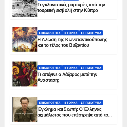
Συγκλονιστικές μαρτυρίες από την
τουρκική εισβολή στην Κύπρο
ΕΠΙΚΑΙΡΌΤΗΤΑ
ΙΣΤΟΡΙΚΆ
ΣΤΙΓΜΙΌΤΥΠΑ
Η Άλωση της Κωνσταντινούπολης
και το τέλος του Βυζαντίου
ΕΠΙΚΑΙΡΌΤΗΤΑ
ΙΣΤΟΡΙΚΆ
ΣΤΙΓΜΙΌΤΥΠΑ
Τι απέγινε ο Λάζαρος μετά την
Ανάσταση;
ΕΠΙΚΑΙΡΌΤΗΤΑ
ΙΣΤΟΡΙΚΆ
ΣΤΙΓΜΙΌΤΥΠΑ
Έγκλημα και Σιωπή: Ο Έλληνας
αιχμάλωτος που επέστρεψε από το
Παραπέτασμα