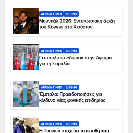
AFRIKA TIMES
ΔΙΕΘΝΉ
Μουντιάλ 2026: Εντυπωσιακή άφιξη
του Κονγκό στο Χιούστον
AFRIKA TIMES
ΔΙΕΘΝΉ
Γεωπολιτικό «δώρο» στην Άγκυρα
για τη Σομαλία
AFRIKA TIMES
ΔΙΕΘΝΉ
Έμπολα: Προειδοποιήσεις για
κίνδυνο νέας φονικής επιδημίας
AFRIKA TIMES
ΔΙΕΘΝΉ
Η Τουρκία στοχεύει τα αποθέματα