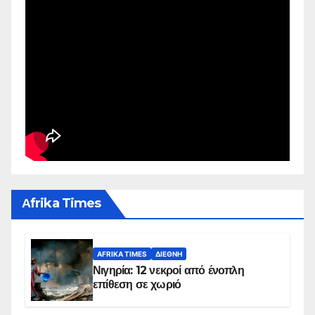
Αfrika Times
AFRIKA TIMES
ΔΙΕΘΝΉ
Νιγηρία: 12 νεκροί από ένοπλη
επίθεση σε χωριό