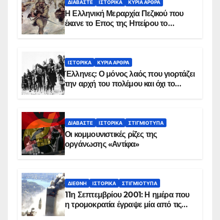
ΔΙΑΒΆΣΤΕ
ΙΣΤΟΡΙΚΆ
ΚΥΡΙΑ ΑΡΘΡΑ
Η Ελληνική Μεραρχία Πεζικού που
έκανε το Επος της Ηπείρου το
χειμώνα του 1940
ΙΣΤΟΡΙΚΆ
ΚΥΡΙΑ ΑΡΘΡΑ
Έλληνες: Ο μόνος λαός που γιορτάζει
την αρχή του πολέμου και όχι το
τέλος του
ΔΙΑΒΆΣΤΕ
ΙΣΤΟΡΙΚΆ
ΣΤΙΓΜΙΌΤΥΠΑ
Οι κομμουνιστικές ρίζες της
οργάνωσης «Αντίφα»
ΔΙΕΘΝΉ
ΙΣΤΟΡΙΚΆ
ΣΤΙΓΜΙΌΤΥΠΑ
11η Σεπτεμβρίου 2001: Η ημέρα που
η τρομοκρατία έγραψε μία από τις
πιο μαύρες σελίδες στην ιστορία του