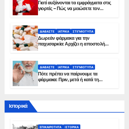
Γιατί αυξάνονται τα εμφράγματα στις
γιορτές – Πώς να μειώσετε τον
κίνδυνο, σύμφωνα με καρδιολόγο
ΔΙΑΒΆΣΤΕ
ΙΑΤΡΙΚΆ
ΣΤΙΓΜΙΌΤΥΠΑ
Δωρεάν φάρμακα για την
παχυσαρκία: Αρχίζει η αποστολή
sms για τους δικαιούχους – Οι
προϋποθέσεις ένταξης στο
πρόγραμμα
ΔΙΑΒΆΣΤΕ
ΙΑΤΡΙΚΆ
ΣΤΙΓΜΙΌΤΥΠΑ
Πότε πρέπει να παίρνουμε τα
φάρμακα: Πριν, μετά ή κατά τη
διάρκεια του φαγητού;
Ιστορικά
ΕΠΙΚΑΙΡΌΤΗΤΑ
ΙΣΤΟΡΙΚΆ