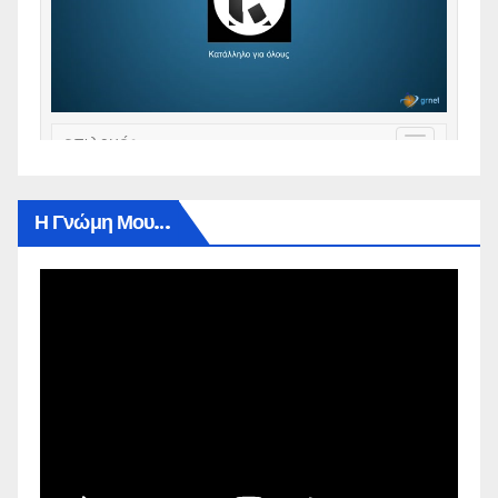
Η Γνώμη Μου…