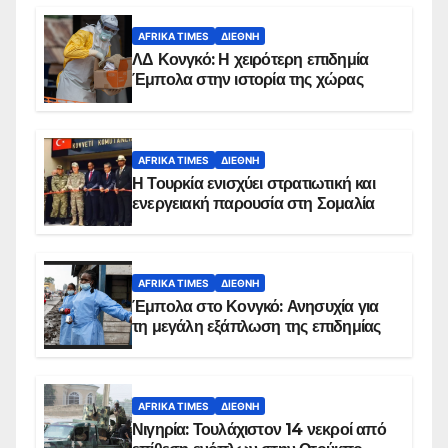
AFRIKA TIMES
ΔΙΕΘΝΉ
ΛΔ Κονγκό: Η χειρότερη επιδημία
Έμπολα στην ιστορία της χώρας
AFRIKA TIMES
ΔΙΕΘΝΉ
Η Τουρκία ενισχύει στρατιωτική και
ενεργειακή παρουσία στη Σομαλία
AFRIKA TIMES
ΔΙΕΘΝΉ
Έμπολα στο Κονγκό: Ανησυχία για
τη μεγάλη εξάπλωση της επιδημίας
AFRIKA TIMES
ΔΙΕΘΝΉ
Νιγηρία: Τουλάχιστον 14 νεκροί από