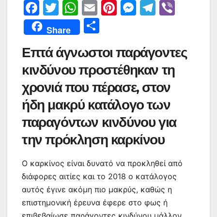
F
T
W
E
Pi
M
T
Vi
a
w
h
m
nt
e
el
b
Μ
Share
c
itt
at
ai
er
s
e
er
οι
Επτά άγνωστοι παράγοντες
e
er
s
l
e
s
gr
ρ
b
A
st
e
a
κινδύνου προστέθηκαν τη
α
o
p
n
m
σ
χρονιά που πέρασε, στον
o
p
g
τε
ήδη μακρύ κατάλογο των
k
er
ίτ
παραγόντων κινδύνου για
ε
την πρόκληση καρκίνου
Ο καρκίνος είναι δυνατό να προκληθεί από
διάφορες αιτίες και το 2018 ο κατάλογος
αυτός έγινε ακόμη πιο μακρύς, καθώς η
επιστημονική έρευνα έφερε στο φως ή
επιβεβαίωσε παράγοντες κινδύνου μάλλον