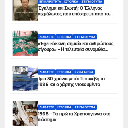
ΕΠΙΚΑΙΡΌΤΗΤΑ
ΙΣΤΟΡΙΚΆ
ΣΤΙΓΜΙΌΤΥΠΑ
Έγκλημα και Σιωπή: Ο Έλληνας
αιχμάλωτος που επέστρεψε από το
Παραπέτασμα
ΔΙΑΒΆΣΤΕ
ΙΣΤΟΡΙΚΆ
ΣΤΙΓΜΙΌΤΥΠΑ
«Έχει κόκκινη σημαία και ανθρώπους
σίγουρα» – Η τελευταία συνομιλία
των ηρώων στα Ίμια, πριν τη
συντριβή του ελικοπτέρου
ΔΙΑΒΆΣΤΕ
ΙΣΤΟΡΙΚΆ
ΚΥΡΙΑ ΑΡΘΡΑ
Ίμια 30 χρόνια μετά: Τι συνέβη το
1996 και ο χάρτης ντοκουμέντο
ΔΙΑΒΆΣΤΕ
ΙΣΤΟΡΙΚΆ
ΣΤΙΓΜΙΌΤΥΠΑ
1968 – Τα πρώτα Χριστούγεννα στο
διάστημα