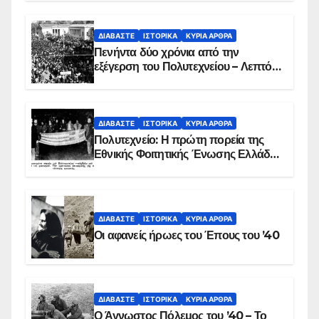
ΔΙΑΒΆΣΤΕ
ΙΣΤΟΡΙΚΆ
ΚΥΡΙΑ ΑΡΘΡΑ
Πενήντα δύο χρόνια από την
εξέγερση του Πολυτεχνείου – Λεπτό
προς λεπτό η εισβολή – ΦΩΤΟ και
ΒΙΝΤΕΟ
ΔΙΑΒΆΣΤΕ
ΙΣΤΟΡΙΚΆ
ΚΥΡΙΑ ΑΡΘΡΑ
Πολυτεχνείο: Η πρώτη πορεία της
Εθνικής Φοιτητικής Ένωσης Ελλάδος
στις 17 Νοεμβρίου 1975 με την
αιματοβαμμένη σημαία
ΔΙΑΒΆΣΤΕ
ΙΣΤΟΡΙΚΆ
ΚΥΡΙΑ ΑΡΘΡΑ
Οι αφανείς ήρωες του Έπους του ’40
ΔΙΑΒΆΣΤΕ
ΙΣΤΟΡΙΚΆ
ΚΥΡΙΑ ΑΡΘΡΑ
Ο Άγνωστος Πόλεμος του ’40 – Το