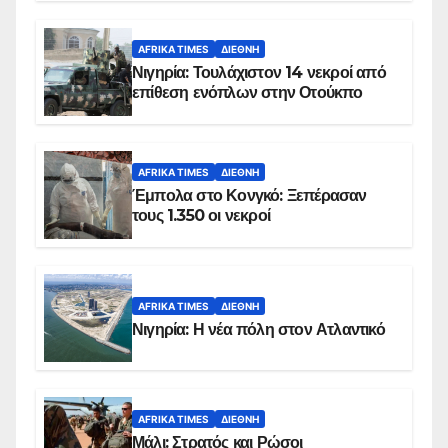
AFRIKA TIMES
ΔΙΕΘΝΉ
Νιγηρία: Τουλάχιστον 14 νεκροί από
επίθεση ενόπλων στην Οτούκπο
AFRIKA TIMES
ΔΙΕΘΝΉ
Έμπολα στο Κονγκό: Ξεπέρασαν
τους 1.350 οι νεκροί
AFRIKA TIMES
ΔΙΕΘΝΉ
Νιγηρία: Η νέα πόλη στον Ατλαντικό
AFRIKA TIMES
ΔΙΕΘΝΉ
Μάλι: Στρατός και Ρώσοι