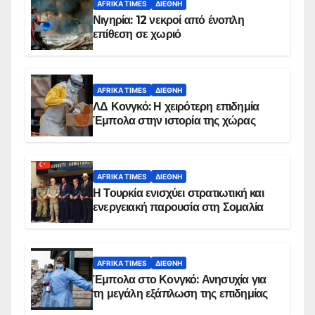
AFRIKA TIMES
ΔΙΕΘΝΉ
Νιγηρία: 12 νεκροί από ένοπλη
επίθεση σε χωριό
AFRIKA TIMES
ΔΙΕΘΝΉ
ΛΔ Κονγκό: Η χειρότερη επιδημία
Έμπολα στην ιστορία της χώρας
AFRIKA TIMES
ΔΙΕΘΝΉ
Η Τουρκία ενισχύει στρατιωτική και
ενεργειακή παρουσία στη Σομαλία
AFRIKA TIMES
ΔΙΕΘΝΉ
Έμπολα στο Κονγκό: Ανησυχία για
τη μεγάλη εξάπλωση της επιδημίας