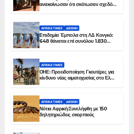
ανακοίνωσαν ότι σκότωσαν σχεδόν
100 τζιχαντιστές
AFRIKA TIMES
ΔΙΕΘΝΉ
Επιδημία Έμπολα στη ΛΔ Κονγκό:
648 θάνατοι επί συνόλου 1.830
επιβεβαιωμένων κρουσμάτων
AFRIKA TIMES
ΟΗΕ: Προειδοποίηση Γκουτέρες για
κίνδυνο νέας αιματοχυσίας στο Ελ
Ομπέιντ του Σουδάν
AFRIKA TIMES
ΔΙΕΘΝΉ
Νότια Αφρική:Συνελήφθη με 150
δηλητηριώδεις σκορπιούς