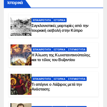
Ιστορικά
ΕΠΙΚΑΙΡΌΤΗΤΑ
ΙΣΤΟΡΙΚΆ
Συγκλονιστικές μαρτυρίες από την
τουρκική εισβολή στην Κύπρο
ΕΠΙΚΑΙΡΌΤΗΤΑ
ΙΣΤΟΡΙΚΆ
ΣΤΙΓΜΙΌΤΥΠΑ
Η Άλωση της Κωνσταντινούπολης
και το τέλος του Βυζαντίου
ΕΠΙΚΑΙΡΌΤΗΤΑ
ΙΣΤΟΡΙΚΆ
ΣΤΙΓΜΙΌΤΥΠΑ
Τι απέγινε ο Λάζαρος μετά την
Ανάσταση;