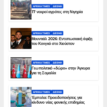
AFRIKA TIMES
ΔΙΕΘΝΉ
17 νεκροί αγρότες στη Νιγηρία
AFRIKA TIMES
ΔΙΕΘΝΉ
Μουντιάλ 2026: Εντυπωσιακή άφιξη
του Κονγκό στο Χιούστον
AFRIKA TIMES
ΔΙΕΘΝΉ
Γεωπολιτικό «δώρο» στην Άγκυρα
για τη Σομαλία
AFRIKA TIMES
ΔΙΕΘΝΉ
Έμπολα: Προειδοποιήσεις για
κίνδυνο νέας φονικής επιδημίας