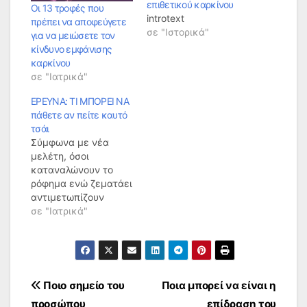
επιθετικού καρκίνου
Οι 13 τροφές που
introtext
πρέπει να αποφεύγετε
σε "Ιστορικά"
για να μειώσετε τον
κίνδυνο εμφάνισης
καρκίνου
σε "Ιατρικά"
ΕΡΕΥΝΑ: ΤΙ ΜΠΟΡΕΙ ΝΑ
πάθετε αν πείτε καυτό
τσάι
Σύμφωνα με νέα
μελέτη, όσοι
καταναλώνουν το
ρόφημα ενώ ζεματάει
αντιμετωπίζουν
αυξημένο κίνδυνο να
σε "Ιατρικά"
προσβληθούν από
καρκίνο του
οισοφάγου. Ερευνες
που έγιναν σε άτομα,
τα οποία έπιναν τσάι
Πλοήγηση
Ποιο σημείο του
Ποια μπορεί να είναι η
για τουλάχιστον δέκα
προσώπου
επίδραση του
χρόνια, έδειξαν πως