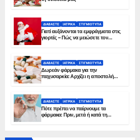
ΔΙΑΒΆΣΤΕ
ΙΑΤΡΙΚΆ
ΣΤΙΓΜΙΌΤΥΠΑ
Γιατί αυξάνονται τα εμφράγματα στις
γιορτές – Πώς να μειώσετε τον
κίνδυνο, σύμφωνα με καρδιολόγο
ΔΙΑΒΆΣΤΕ
ΙΑΤΡΙΚΆ
ΣΤΙΓΜΙΌΤΥΠΑ
Δωρεάν φάρμακα για την
παχυσαρκία: Αρχίζει η αποστολή
sms για τους δικαιούχους – Οι
προϋποθέσεις ένταξης στο
πρόγραμμα
ΔΙΑΒΆΣΤΕ
ΙΑΤΡΙΚΆ
ΣΤΙΓΜΙΌΤΥΠΑ
Πότε πρέπει να παίρνουμε τα
φάρμακα: Πριν, μετά ή κατά τη
διάρκεια του φαγητού;