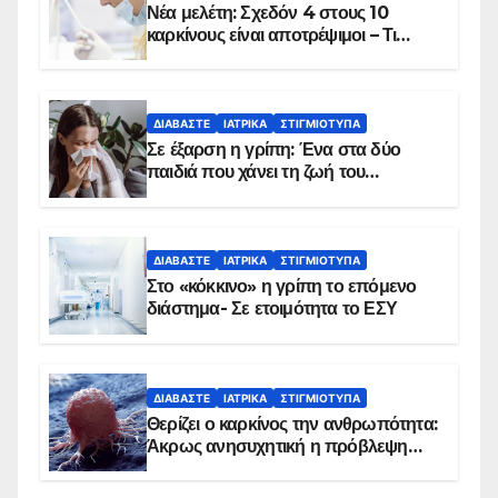
Νέα μελέτη: Σχεδόν 4 στους 10
καρκίνους είναι αποτρέψιμοι – Τι
δείχνουν τα στοιχεία
ΔΙΑΒΆΣΤΕ
ΙΑΤΡΙΚΆ
ΣΤΙΓΜΙΌΤΥΠΑ
Σε έξαρση η γρίπη: Ένα στα δύο
παιδιά που χάνει τη ζωή του
αντιμετωπίζει υποκείμενο νόσημα –
Εμβολιασμό συνιστούν οι ειδικοί
ΔΙΑΒΆΣΤΕ
ΙΑΤΡΙΚΆ
ΣΤΙΓΜΙΌΤΥΠΑ
Στο «κόκκινο» η γρίπη το επόμενο
διάστημα- Σε ετοιμότητα το ΕΣΥ
ΔΙΑΒΆΣΤΕ
ΙΑΤΡΙΚΆ
ΣΤΙΓΜΙΌΤΥΠΑ
Θερίζει ο καρκίνος την ανθρωπότητα:
Άκρως ανησυχητική η πρόβλεψη…