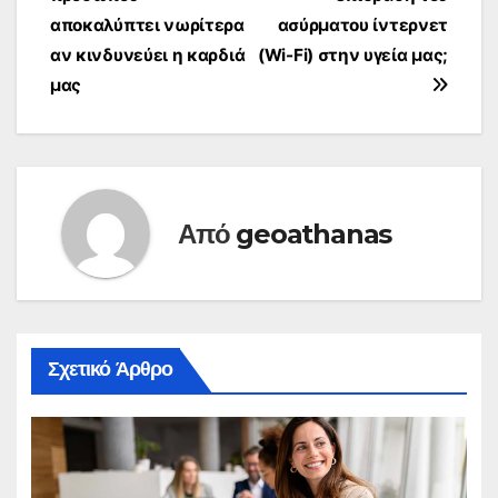
άρθρων
όσοι το έπιναν σε
αποκαλύπτει νωρίτερα
ασύρματου ίντερνετ
θερμοκρασίες άνω
αν κινδυνεύει η καρδιά
(Wi-Fi) στην υγεία μας;
των 60 βαθμών
μας
Κελσίου είχαν
διπλάσιες
πιθανότητες να
νοσήσουν σε…
Από
geoathanas
Σχετικό Άρθρο