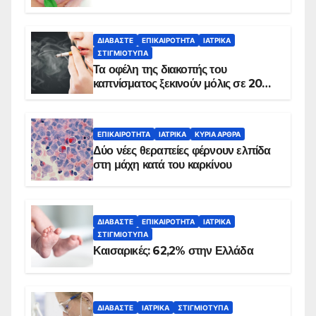
ΔΙΑΒΆΣΤΕ
ΕΠΙΚΑΙΡΌΤΗΤΑ
ΙΑΤΡΙΚΆ
ΣΤΙΓΜΙΌΤΥΠΑ
Τα οφέλη της διακοπής του
καπνίσματος ξεκινούν μόλις σε 20
λεπτά
ΕΠΙΚΑΙΡΌΤΗΤΑ
ΙΑΤΡΙΚΆ
ΚΥΡΙΑ ΑΡΘΡΑ
Δύο νέες θεραπείες φέρνουν ελπίδα
στη μάχη κατά του καρκίνου
ΔΙΑΒΆΣΤΕ
ΕΠΙΚΑΙΡΌΤΗΤΑ
ΙΑΤΡΙΚΆ
ΣΤΙΓΜΙΌΤΥΠΑ
Καισαρικές: 62,2% στην Ελλάδα
ΔΙΑΒΆΣΤΕ
ΙΑΤΡΙΚΆ
ΣΤΙΓΜΙΌΤΥΠΑ