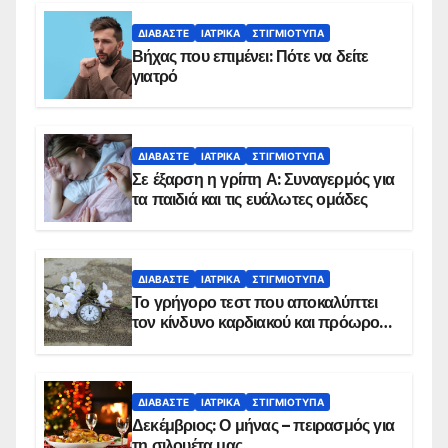
ΔΙΑΒΆΣΤΕ
ΙΑΤΡΙΚΆ
ΣΤΙΓΜΙΌΤΥΠΑ
Βήχας που επιμένει: Πότε να δείτε
γιατρό
ΔΙΑΒΆΣΤΕ
ΙΑΤΡΙΚΆ
ΣΤΙΓΜΙΌΤΥΠΑ
Σε έξαρση η γρίπη Α: Συναγερμός για
τα παιδιά και τις ευάλωτες ομάδες
ΔΙΑΒΆΣΤΕ
ΙΑΤΡΙΚΆ
ΣΤΙΓΜΙΌΤΥΠΑ
Το γρήγορο τεστ που αποκαλύπτει
τον κίνδυνο καρδιακού και πρόωρου
θανάτου
ΔΙΑΒΆΣΤΕ
ΙΑΤΡΙΚΆ
ΣΤΙΓΜΙΌΤΥΠΑ
Δεκέμβριος: Ο μήνας – πειρασμός για
τη σιλουέτα μας