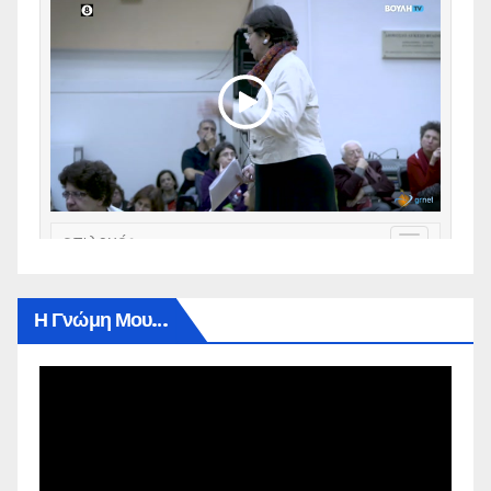
Η Γνώμη Μου…