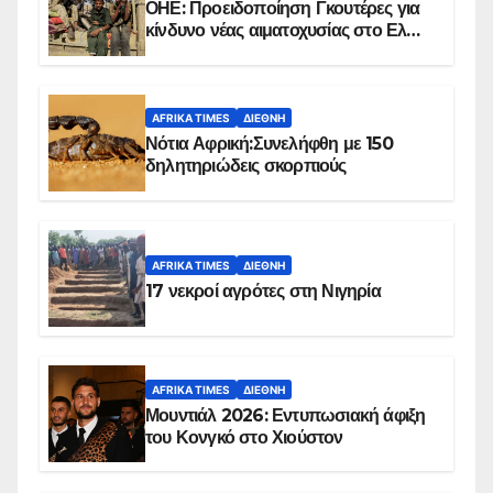
ΟΗΕ: Προειδοποίηση Γκουτέρες για
κίνδυνο νέας αιματοχυσίας στο Ελ
Ομπέιντ του Σουδάν
AFRIKA TIMES
ΔΙΕΘΝΉ
Νότια Αφρική:Συνελήφθη με 150
δηλητηριώδεις σκορπιούς
AFRIKA TIMES
ΔΙΕΘΝΉ
17 νεκροί αγρότες στη Νιγηρία
AFRIKA TIMES
ΔΙΕΘΝΉ
Μουντιάλ 2026: Εντυπωσιακή άφιξη
του Κονγκό στο Χιούστον