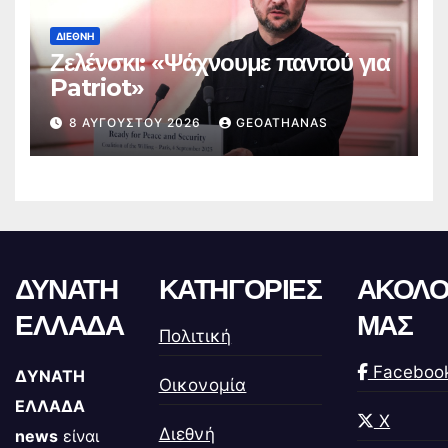
ΔΙΕΘΝΉ
Ζελένσκι: «Ψάχνουμε παντού για
Patriot»
8 ΑΥΓΟΎΣΤΟΥ 2026
GEOATHANAS
ΔΥΝΑΤΗ
ΚΑΤΗΓΟΡΙΕΣ
ΑΚΟΛΟ
ΕΛΛΑΔΑ
ΜΑΣ
Πολιτική
Faceboo
ΔΥΝΑΤΗ
Οικονομία
ΕΛΛΑΔΑ
X
Διεθνή
news
είναι