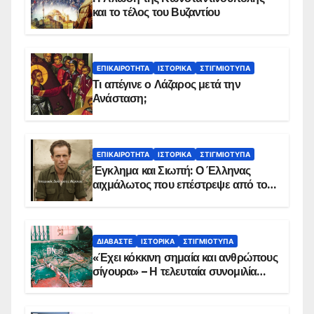
και το τέλος του Βυζαντίου
ΕΠΙΚΑΙΡΌΤΗΤΑ
ΙΣΤΟΡΙΚΆ
ΣΤΙΓΜΙΌΤΥΠΑ
Τι απέγινε ο Λάζαρος μετά την
Ανάσταση;
ΕΠΙΚΑΙΡΌΤΗΤΑ
ΙΣΤΟΡΙΚΆ
ΣΤΙΓΜΙΌΤΥΠΑ
Έγκλημα και Σιωπή: Ο Έλληνας
αιχμάλωτος που επέστρεψε από το
Παραπέτασμα
ΔΙΑΒΆΣΤΕ
ΙΣΤΟΡΙΚΆ
ΣΤΙΓΜΙΌΤΥΠΑ
«Έχει κόκκινη σημαία και ανθρώπους
σίγουρα» – Η τελευταία συνομιλία
των ηρώων στα Ίμια, πριν τη
συντριβή του ελικοπτέρου