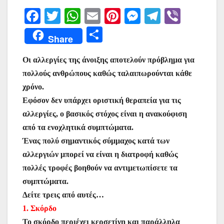
F
T
W
E
Pi
M
T
Vi
a
w
h
m
nt
e
el
b
Μ
Share
c
itt
at
ai
er
s
e
er
οι
e
er
s
l
e
s
gr
Οι αλλεργίες της άνοιξης αποτελούν πρόβλημα για
ρ
πολλούς ανθρώπους καθώς ταλαιπωρούνται κάθε
b
A
st
e
a
α
χρόνο.
o
p
n
m
σ
Εφόσον δεν υπάρχει οριστική θεραπεία για τις
o
p
g
τε
αλλεργίες, ο βασικός στόχος είναι η ανακούφιση
k
er
ίτ
από τα ενοχλητικά συμπτώματα.
Ένας πολύ σημαντικός σύμμαχος κατά των
ε
αλλεργιών μπορεί να είναι η διατροφή καθώς
πολλές τροφές βοηθούν να αντιμετωπίσετε τα
συμπτώματα.
Δείτε τρεις από αυτές…
1. Σκόρδο
Το σκόρδο περιέχει κερσετίνη και παράλληλα