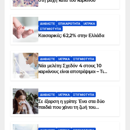
στη μάχη κατά του καρκίνου
ΔΙΑΒΆΣΤΕ
ΕΠΙΚΑΙΡΌΤΗΤΑ
ΙΑΤΡΙΚΆ
ΣΤΙΓΜΙΌΤΥΠΑ
Καισαρικές: 62,2% στην Ελλάδα
ΔΙΑΒΆΣΤΕ
ΙΑΤΡΙΚΆ
ΣΤΙΓΜΙΌΤΥΠΑ
Νέα μελέτη: Σχεδόν 4 στους 10
καρκίνους είναι αποτρέψιμοι – Τι
δείχνουν τα στοιχεία
ΔΙΑΒΆΣΤΕ
ΙΑΤΡΙΚΆ
ΣΤΙΓΜΙΌΤΥΠΑ
Σε έξαρση η γρίπη: Ένα στα δύο
παιδιά που χάνει τη ζωή του
αντιμετωπίζει υποκείμενο νόσημα –
Εμβολιασμό συνιστούν οι ειδικοί