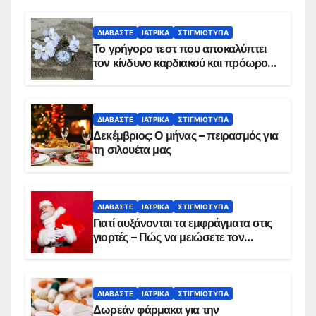
ΔΙΑΒΆΣΤΕ
ΙΑΤΡΙΚΆ
ΣΤΙΓΜΙΌΤΥΠΑ
Το γρήγορο τεστ που αποκαλύπτει
τον κίνδυνο καρδιακού και πρόωρου
θανάτου
ΔΙΑΒΆΣΤΕ
ΙΑΤΡΙΚΆ
ΣΤΙΓΜΙΌΤΥΠΑ
Δεκέμβριος: Ο μήνας – πειρασμός για
τη σιλουέτα μας
ΔΙΑΒΆΣΤΕ
ΙΑΤΡΙΚΆ
ΣΤΙΓΜΙΌΤΥΠΑ
Γιατί αυξάνονται τα εμφράγματα στις
γιορτές – Πώς να μειώσετε τον
κίνδυνο, σύμφωνα με καρδιολόγο
ΔΙΑΒΆΣΤΕ
ΙΑΤΡΙΚΆ
ΣΤΙΓΜΙΌΤΥΠΑ
Δωρεάν φάρμακα για την