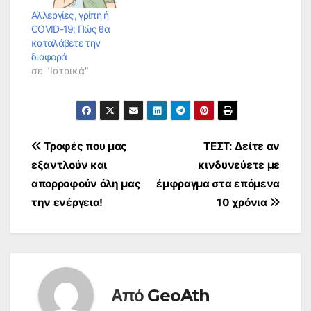
Αλλεργίες, γρίπη ή
COVID-19; Πώς θα
καταλάβετε την
διαφορά
σε "Ιατρικά"
Πλοήγηση
Τροφές που μας
ΤΕΣΤ: Δείτε αν
εξαντλούν και
κινδυνεύετε με
άρθρων
απορροφούν όλη μας
έμφραγμα στα επόμενα
την ενέργεια!
10 χρόνια
Από
GeoAth