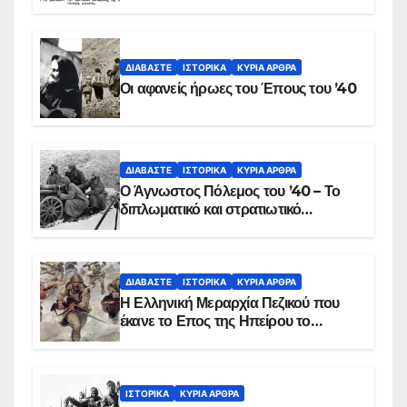
στις 17 Νοεμβρίου 1975 με την
αιματοβαμμένη σημαία
ΔΙΑΒΆΣΤΕ
ΙΣΤΟΡΙΚΆ
ΚΥΡΙΑ ΑΡΘΡΑ
Οι αφανείς ήρωες του Έπους του ’40
ΔΙΑΒΆΣΤΕ
ΙΣΤΟΡΙΚΆ
ΚΥΡΙΑ ΑΡΘΡΑ
Ο Άγνωστος Πόλεμος του ’40 – Το
διπλωματικό και στρατιωτικό
παρασκήνιο
ΔΙΑΒΆΣΤΕ
ΙΣΤΟΡΙΚΆ
ΚΥΡΙΑ ΑΡΘΡΑ
Η Ελληνική Μεραρχία Πεζικού που
έκανε το Επος της Ηπείρου το
χειμώνα του 1940
ΙΣΤΟΡΙΚΆ
ΚΥΡΙΑ ΑΡΘΡΑ