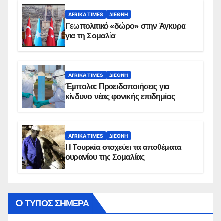
AFRIKA TIMES
ΔΙΕΘΝΉ
Γεωπολιτικό «δώρο» στην Άγκυρα
για τη Σομαλία
AFRIKA TIMES
ΔΙΕΘΝΉ
Έμπολα: Προειδοποιήσεις για
κίνδυνο νέας φονικής επιδημίας
AFRIKA TIMES
ΔΙΕΘΝΉ
Η Τουρκία στοχεύει τα αποθέματα
ουρανίου της Σομαλίας
O ΤΥΠΟΣ ΣΗΜΕΡΑ