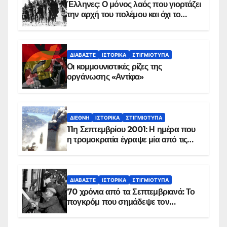
Έλληνες: Ο μόνος λαός που γιορτάζει
την αρχή του πολέμου και όχι το
τέλος του
ΔΙΑΒΆΣΤΕ
ΙΣΤΟΡΙΚΆ
ΣΤΙΓΜΙΌΤΥΠΑ
Οι κομμουνιστικές ρίζες της
οργάνωσης «Αντίφα»
ΔΙΕΘΝΉ
ΙΣΤΟΡΙΚΆ
ΣΤΙΓΜΙΌΤΥΠΑ
11η Σεπτεμβρίου 2001: Η ημέρα που
η τρομοκρατία έγραψε μία από τις
πιο μαύρες σελίδες στην ιστορία του
πλανήτη
ΔΙΑΒΆΣΤΕ
ΙΣΤΟΡΙΚΆ
ΣΤΙΓΜΙΌΤΥΠΑ
70 χρόνια από τα Σεπτεμβριανά: Το
πογκρόμ που σημάδεψε τον
ελληνισμό της Κωνσταντινούπολης