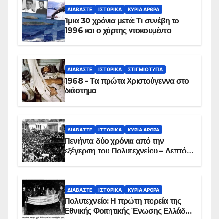
ΔΙΑΒΆΣΤΕ
ΙΣΤΟΡΙΚΆ
ΚΥΡΙΑ ΑΡΘΡΑ
Ίμια 30 χρόνια μετά: Τι συνέβη το
1996 και ο χάρτης ντοκουμέντο
ΔΙΑΒΆΣΤΕ
ΙΣΤΟΡΙΚΆ
ΣΤΙΓΜΙΌΤΥΠΑ
1968 – Τα πρώτα Χριστούγεννα στο
διάστημα
ΔΙΑΒΆΣΤΕ
ΙΣΤΟΡΙΚΆ
ΚΥΡΙΑ ΑΡΘΡΑ
Πενήντα δύο χρόνια από την
εξέγερση του Πολυτεχνείου – Λεπτό
προς λεπτό η εισβολή – ΦΩΤΟ και
ΒΙΝΤΕΟ
ΔΙΑΒΆΣΤΕ
ΙΣΤΟΡΙΚΆ
ΚΥΡΙΑ ΑΡΘΡΑ
Πολυτεχνείο: Η πρώτη πορεία της
Εθνικής Φοιτητικής Ένωσης Ελλάδος