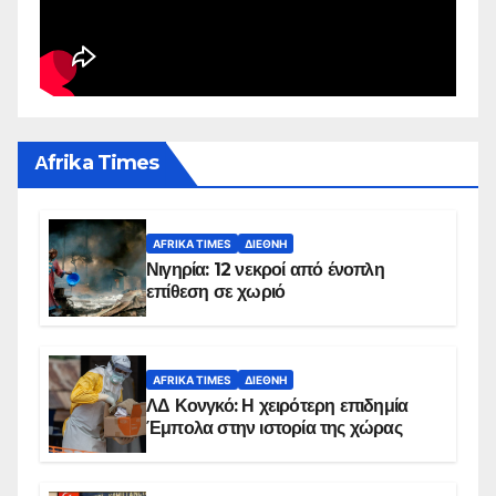
Αfrika Times
AFRIKA TIMES
ΔΙΕΘΝΉ
Νιγηρία: 12 νεκροί από ένοπλη
επίθεση σε χωριό
AFRIKA TIMES
ΔΙΕΘΝΉ
ΛΔ Κονγκό: Η χειρότερη επιδημία
Έμπολα στην ιστορία της χώρας