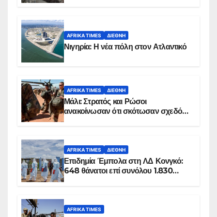
AFRIKA TIMES
ΔΙΕΘΝΉ
Νιγηρία: Η νέα πόλη στον Ατλαντικό
AFRIKA TIMES
ΔΙΕΘΝΉ
Μάλι: Στρατός και Ρώσοι
ανακοίνωσαν ότι σκότωσαν σχεδόν
100 τζιχαντιστές
AFRIKA TIMES
ΔΙΕΘΝΉ
Επιδημία Έμπολα στη ΛΔ Κονγκό:
648 θάνατοι επί συνόλου 1.830
επιβεβαιωμένων κρουσμάτων
AFRIKA TIMES