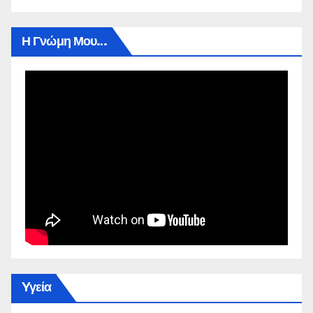
Η Γνώμη Μου…
Yγεία