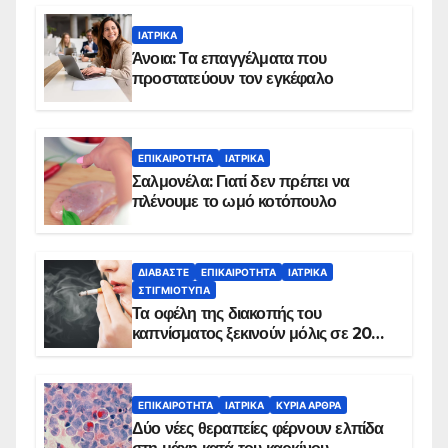
ΙΑΤΡΙΚΆ
Άνοια: Τα επαγγέλματα που
προστατεύουν τον εγκέφαλο
ΕΠΙΚΑΙΡΌΤΗΤΑ
ΙΑΤΡΙΚΆ
Σαλμονέλα: Γιατί δεν πρέπει να
πλένουμε το ωμό κοτόπουλο
ΔΙΑΒΆΣΤΕ
ΕΠΙΚΑΙΡΌΤΗΤΑ
ΙΑΤΡΙΚΆ
ΣΤΙΓΜΙΌΤΥΠΑ
Τα οφέλη της διακοπής του
καπνίσματος ξεκινούν μόλις σε 20
λεπτά
ΕΠΙΚΑΙΡΌΤΗΤΑ
ΙΑΤΡΙΚΆ
ΚΥΡΙΑ ΑΡΘΡΑ
Δύο νέες θεραπείες φέρνουν ελπίδα