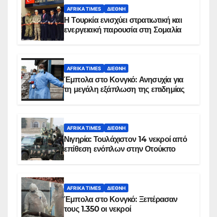
AFRIKA TIMES
ΔΙΕΘΝΉ
Η Τουρκία ενισχύει στρατιωτική και
ενεργειακή παρουσία στη Σομαλία
AFRIKA TIMES
ΔΙΕΘΝΉ
Έμπολα στο Κονγκό: Ανησυχία για
τη μεγάλη εξάπλωση της επιδημίας
AFRIKA TIMES
ΔΙΕΘΝΉ
Νιγηρία: Τουλάχιστον 14 νεκροί από
επίθεση ενόπλων στην Οτούκπο
AFRIKA TIMES
ΔΙΕΘΝΉ
Έμπολα στο Κονγκό: Ξεπέρασαν
τους 1.350 οι νεκροί