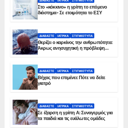
ΔΙΑΒΆΣΤΕ
ΙΑΤΡΙΚΆ
ΣΤΙΓΜΙΌΤΥΠΑ
Στο «κόκκινο» η γρίπη το επόμενο
διάστημα- Σε ετοιμότητα το ΕΣΥ
ΔΙΑΒΆΣΤΕ
ΙΑΤΡΙΚΆ
ΣΤΙΓΜΙΌΤΥΠΑ
Θερίζει ο καρκίνος την ανθρωπότητα:
Άκρως ανησυχητική η πρόβλεψη…
ΔΙΑΒΆΣΤΕ
ΙΑΤΡΙΚΆ
ΣΤΙΓΜΙΌΤΥΠΑ
Βήχας που επιμένει: Πότε να δείτε
γιατρό
ΔΙΑΒΆΣΤΕ
ΙΑΤΡΙΚΆ
ΣΤΙΓΜΙΌΤΥΠΑ
Σε έξαρση η γρίπη Α: Συναγερμός για
τα παιδιά και τις ευάλωτες ομάδες