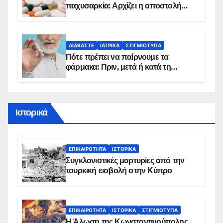
παχυσαρκία: Αρχίζει η αποστολή
sms για τους δικαιούχους – Οι
προϋποθέσεις ένταξης στο
πρόγραμμα
ΔΙΑΒΆΣΤΕ
ΙΑΤΡΙΚΆ
ΣΤΙΓΜΙΌΤΥΠΑ
Πότε πρέπει να παίρνουμε τα
φάρμακα: Πριν, μετά ή κατά τη
διάρκεια του φαγητού;
Ιστορικά
ΕΠΙΚΑΙΡΌΤΗΤΑ
ΙΣΤΟΡΙΚΆ
Συγκλονιστικές μαρτυρίες από την
τουρκική εισβολή στην Κύπρο
ΕΠΙΚΑΙΡΌΤΗΤΑ
ΙΣΤΟΡΙΚΆ
ΣΤΙΓΜΙΌΤΥΠΑ
Η Άλωση της Κωνσταντινούπολης