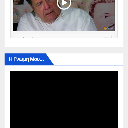
Η Γνώμη Μου…