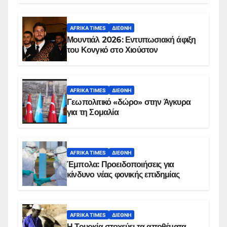
AFRIKA TIMES
ΔΙΕΘΝΉ
Μουντιάλ 2026: Εντυπωσιακή άφιξη
του Κονγκό στο Χιούστον
AFRIKA TIMES
ΔΙΕΘΝΉ
Γεωπολιτικό «δώρο» στην Άγκυρα
για τη Σομαλία
AFRIKA TIMES
ΔΙΕΘΝΉ
Έμπολα: Προειδοποιήσεις για
κίνδυνο νέας φονικής επιδημίας
AFRIKA TIMES
ΔΙΕΘΝΉ
Η Τουρκία στοχεύει τα αποθέματα