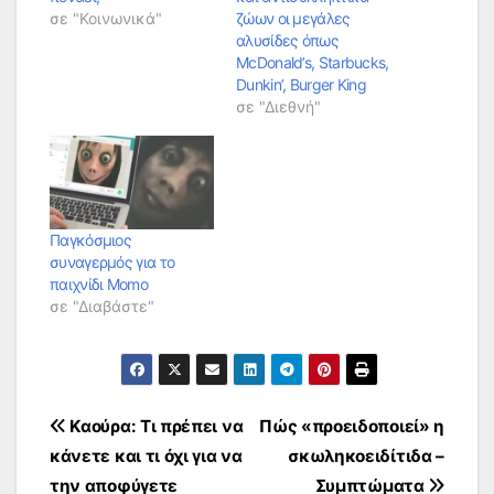
σε "Κοινωνικά"
ζώων οι μεγάλες
αλυσίδες όπως
McDonald’s, Starbucks,
Dunkin’, Burger King
σε "Διεθνή"
Παγκόσμιος
συναγερμός για το
παιχνίδι Momo
σε "Διαβάστε"
Πλοήγηση
Καούρα: Τι πρέπει να
Πώς «προειδοποιεί» η
κάνετε και τι όχι για να
σκωληκοειδίτιδα –
άρθρων
την αποφύγετε
Συμπτώματα