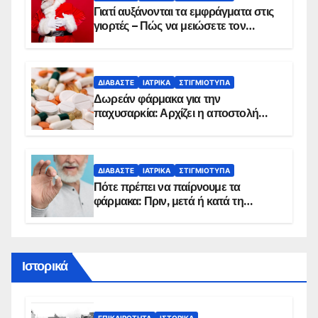
Γιατί αυξάνονται τα εμφράγματα στις
γιορτές – Πώς να μειώσετε τον
κίνδυνο, σύμφωνα με καρδιολόγο
ΔΙΑΒΆΣΤΕ
ΙΑΤΡΙΚΆ
ΣΤΙΓΜΙΌΤΥΠΑ
Δωρεάν φάρμακα για την
παχυσαρκία: Αρχίζει η αποστολή
sms για τους δικαιούχους – Οι
προϋποθέσεις ένταξης στο
πρόγραμμα
ΔΙΑΒΆΣΤΕ
ΙΑΤΡΙΚΆ
ΣΤΙΓΜΙΌΤΥΠΑ
Πότε πρέπει να παίρνουμε τα
φάρμακα: Πριν, μετά ή κατά τη
διάρκεια του φαγητού;
Ιστορικά
ΕΠΙΚΑΙΡΌΤΗΤΑ
ΙΣΤΟΡΙΚΆ