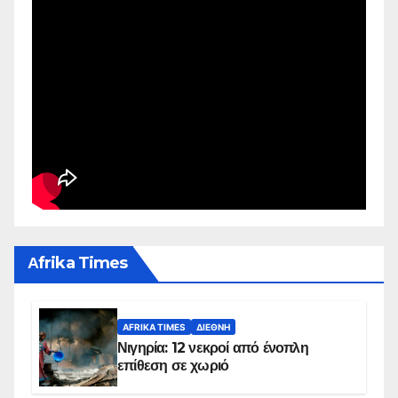
Αfrika Times
AFRIKA TIMES
ΔΙΕΘΝΉ
Νιγηρία: 12 νεκροί από ένοπλη
επίθεση σε χωριό