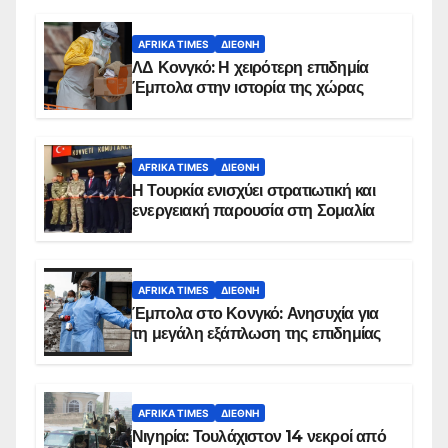
AFRIKA TIMES
ΔΙΕΘΝΉ
ΛΔ Κονγκό: Η χειρότερη επιδημία
Έμπολα στην ιστορία της χώρας
AFRIKA TIMES
ΔΙΕΘΝΉ
Η Τουρκία ενισχύει στρατιωτική και
ενεργειακή παρουσία στη Σομαλία
AFRIKA TIMES
ΔΙΕΘΝΉ
Έμπολα στο Κονγκό: Ανησυχία για
τη μεγάλη εξάπλωση της επιδημίας
AFRIKA TIMES
ΔΙΕΘΝΉ
Νιγηρία: Τουλάχιστον 14 νεκροί από