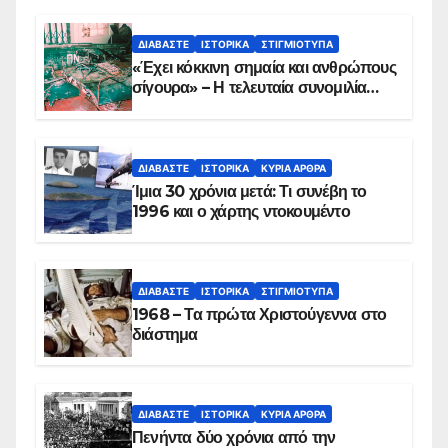
ΔΙΑΒΆΣΤΕ
ΙΣΤΟΡΙΚΆ
ΣΤΙΓΜΙΌΤΥΠΑ
«Έχει κόκκινη σημαία και ανθρώπους
σίγουρα» – Η τελευταία συνομιλία
των ηρώων στα Ίμια, πριν τη
συντριβή του ελικοπτέρου
ΔΙΑΒΆΣΤΕ
ΙΣΤΟΡΙΚΆ
ΚΥΡΙΑ ΑΡΘΡΑ
Ίμια 30 χρόνια μετά: Τι συνέβη το
1996 και ο χάρτης ντοκουμέντο
ΔΙΑΒΆΣΤΕ
ΙΣΤΟΡΙΚΆ
ΣΤΙΓΜΙΌΤΥΠΑ
1968 – Τα πρώτα Χριστούγεννα στο
διάστημα
ΔΙΑΒΆΣΤΕ
ΙΣΤΟΡΙΚΆ
ΚΥΡΙΑ ΑΡΘΡΑ
Πενήντα δύο χρόνια από την