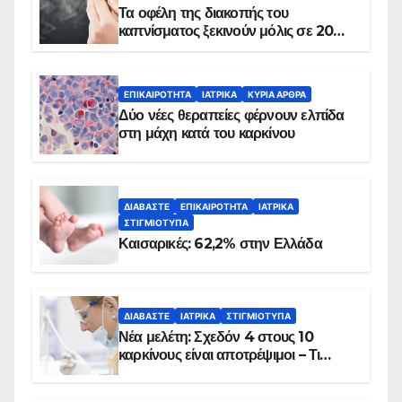
Τα οφέλη της διακοπής του
καπνίσματος ξεκινούν μόλις σε 20
λεπτά
ΕΠΙΚΑΙΡΌΤΗΤΑ
ΙΑΤΡΙΚΆ
ΚΥΡΙΑ ΑΡΘΡΑ
Δύο νέες θεραπείες φέρνουν ελπίδα
στη μάχη κατά του καρκίνου
ΔΙΑΒΆΣΤΕ
ΕΠΙΚΑΙΡΌΤΗΤΑ
ΙΑΤΡΙΚΆ
ΣΤΙΓΜΙΌΤΥΠΑ
Καισαρικές: 62,2% στην Ελλάδα
ΔΙΑΒΆΣΤΕ
ΙΑΤΡΙΚΆ
ΣΤΙΓΜΙΌΤΥΠΑ
Νέα μελέτη: Σχεδόν 4 στους 10
καρκίνους είναι αποτρέψιμοι – Τι
δείχνουν τα στοιχεία