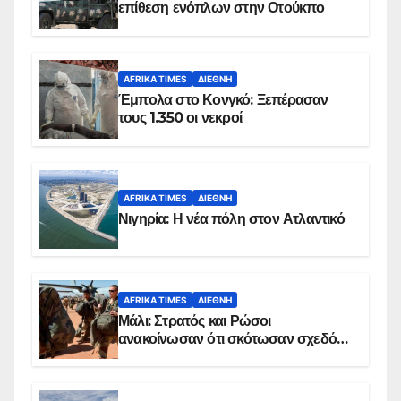
επίθεση ενόπλων στην Οτούκπο
AFRIKA TIMES
ΔΙΕΘΝΉ
Έμπολα στο Κονγκό: Ξεπέρασαν
τους 1.350 οι νεκροί
AFRIKA TIMES
ΔΙΕΘΝΉ
Νιγηρία: Η νέα πόλη στον Ατλαντικό
AFRIKA TIMES
ΔΙΕΘΝΉ
Μάλι: Στρατός και Ρώσοι
ανακοίνωσαν ότι σκότωσαν σχεδόν
100 τζιχαντιστές