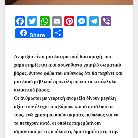
F
T
W
E
Pi
M
T
Vi
a
w
h
m
nt
e
el
b
Μ
Share
c
itt
at
ai
er
s
e
er
οι
e
er
s
l
e
s
gr
ρ
Ανορεξία είναι μια διατροφική διαταραχή που
b
A
st
e
a
α
χαρακτηρίζεται από ασυνήθιστα χαμηλό σωματικό
o
p
n
m
σ
βάρος, έντονο φόβο του ασθενούς ότι θα παχύνει και
o
p
g
τε
μια διαστρεβλωμένη αντίληψη για το κατάλληλο
k
er
ίτ
σωματικό βάρος.
Οι άνθρωποι με νευρική ανορεξία δίνουν μεγάλη
ε
αξία στον έλεγχο του βάρους και στην σιλουέτα
τους, ενώ χρησιμοποιούν ακραίες μεθόδους για να
το πετύχουν αυτό, οι οποίες παρεμβαίνουν
σημαντικά με τις υπόλοιπες δραστηριότητες στην