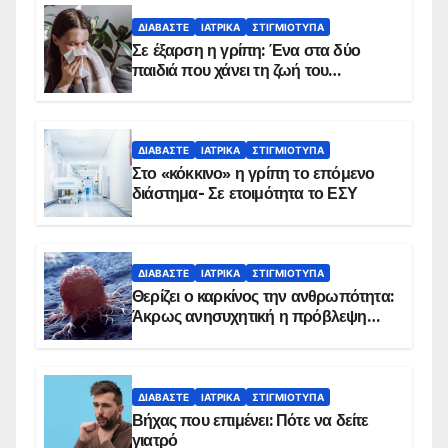
ΔΙΑΒΆΣΤΕ
ΙΑΤΡΙΚΆ
ΣΤΙΓΜΙΌΤΥΠΑ
Σε έξαρση η γρίπη: Ένα στα δύο
παιδιά που χάνει τη ζωή του
αντιμετωπίζει υποκείμενο νόσημα –
Εμβολιασμό συνιστούν οι ειδικοί
ΔΙΑΒΆΣΤΕ
ΙΑΤΡΙΚΆ
ΣΤΙΓΜΙΌΤΥΠΑ
Στο «κόκκινο» η γρίπη το επόμενο
διάστημα- Σε ετοιμότητα το ΕΣΥ
ΔΙΑΒΆΣΤΕ
ΙΑΤΡΙΚΆ
ΣΤΙΓΜΙΌΤΥΠΑ
Θερίζει ο καρκίνος την ανθρωπότητα:
Άκρως ανησυχητική η πρόβλεψη…
ΔΙΑΒΆΣΤΕ
ΙΑΤΡΙΚΆ
ΣΤΙΓΜΙΌΤΥΠΑ
Βήχας που επιμένει: Πότε να δείτε
γιατρό