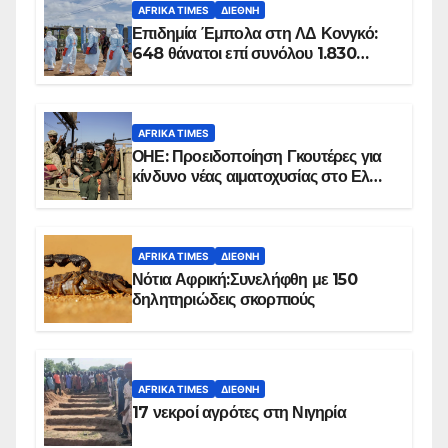
AFRIKA TIMES
ΔΙΕΘΝΉ
Επιδημία Έμπολα στη ΛΔ Κονγκό:
648 θάνατοι επί συνόλου 1.830
επιβεβαιωμένων κρουσμάτων
AFRIKA TIMES
ΟΗΕ: Προειδοποίηση Γκουτέρες για
κίνδυνο νέας αιματοχυσίας στο Ελ
Ομπέιντ του Σουδάν
AFRIKA TIMES
ΔΙΕΘΝΉ
Νότια Αφρική:Συνελήφθη με 150
δηλητηριώδεις σκορπιούς
AFRIKA TIMES
ΔΙΕΘΝΉ
17 νεκροί αγρότες στη Νιγηρία