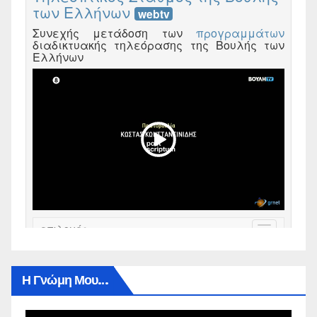
Η Γνώμη Μου…