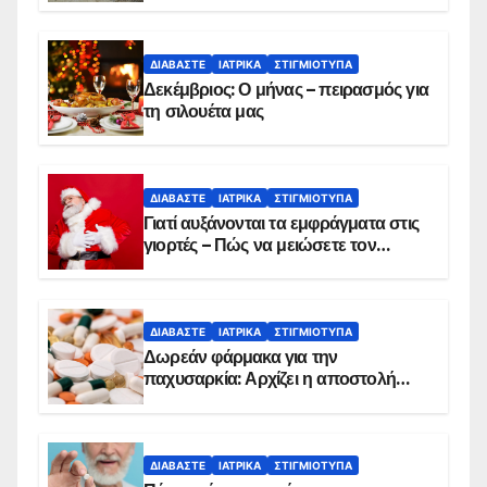
ΔΙΑΒΆΣΤΕ
ΙΑΤΡΙΚΆ
ΣΤΙΓΜΙΌΤΥΠΑ
Δεκέμβριος: Ο μήνας – πειρασμός για
τη σιλουέτα μας
ΔΙΑΒΆΣΤΕ
ΙΑΤΡΙΚΆ
ΣΤΙΓΜΙΌΤΥΠΑ
Γιατί αυξάνονται τα εμφράγματα στις
γιορτές – Πώς να μειώσετε τον
κίνδυνο, σύμφωνα με καρδιολόγο
ΔΙΑΒΆΣΤΕ
ΙΑΤΡΙΚΆ
ΣΤΙΓΜΙΌΤΥΠΑ
Δωρεάν φάρμακα για την
παχυσαρκία: Αρχίζει η αποστολή
sms για τους δικαιούχους – Οι
προϋποθέσεις ένταξης στο
πρόγραμμα
ΔΙΑΒΆΣΤΕ
ΙΑΤΡΙΚΆ
ΣΤΙΓΜΙΌΤΥΠΑ