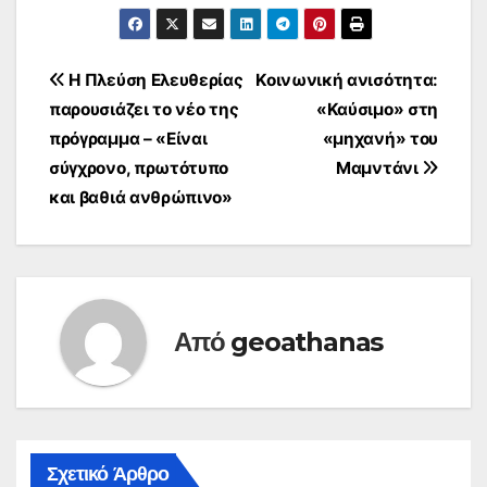
Πλοήγηση
Η Πλεύση Ελευθερίας
Κοινωνική ανισότητα:
παρουσιάζει το νέο της
«Καύσιμο» στη
άρθρων
πρόγραμμα – «Είναι
«μηχανή» του
σύγχρονο, πρωτότυπο
Μαμντάνι
και βαθιά ανθρώπινο»
Από
geoathanas
Σχετικό Άρθρο