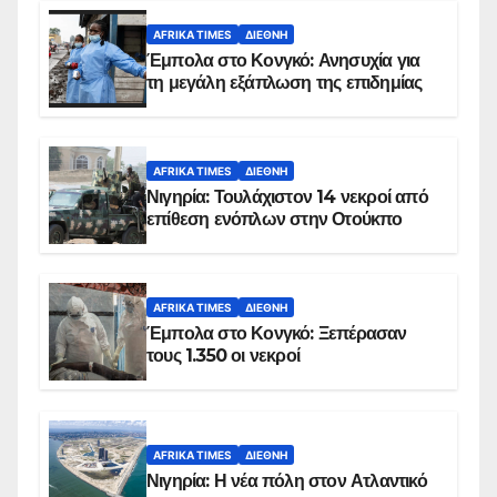
AFRIKA TIMES
ΔΙΕΘΝΉ
Έμπολα στο Κονγκό: Ανησυχία για
τη μεγάλη εξάπλωση της επιδημίας
AFRIKA TIMES
ΔΙΕΘΝΉ
Νιγηρία: Τουλάχιστον 14 νεκροί από
επίθεση ενόπλων στην Οτούκπο
AFRIKA TIMES
ΔΙΕΘΝΉ
Έμπολα στο Κονγκό: Ξεπέρασαν
τους 1.350 οι νεκροί
AFRIKA TIMES
ΔΙΕΘΝΉ
Νιγηρία: Η νέα πόλη στον Ατλαντικό