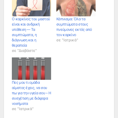
Ο καρκίνος του μαστού
Κάπνισμα: Όλα τα
είναι και ανδρική
συμπτώματα στους
υπόθεση — Τα
πνεύμονες εκτός από
συμπτώματα, η
τον καρκίνο
διάγνωση και η
σε "Ιατρικά"
θεραπεία
σε "Διαβάστε"
Πες μου τι ομάδα
αίματος έχεις, να σου
πω για την υγεία σου – Η
συσχέτιση με διάφορα
νοσήματα
σε "Ιατρικά"