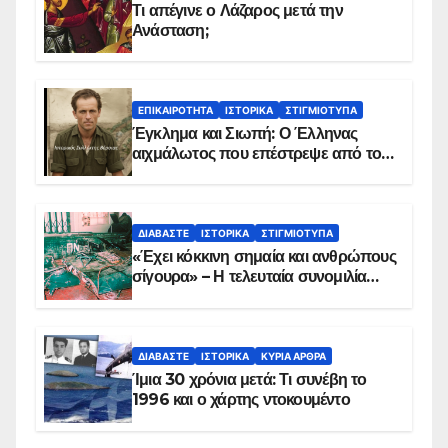
Τι απέγινε ο Λάζαρος μετά την
Ανάσταση;
ΕΠΙΚΑΙΡΌΤΗΤΑ
ΙΣΤΟΡΙΚΆ
ΣΤΙΓΜΙΌΤΥΠΑ
Έγκλημα και Σιωπή: Ο Έλληνας
αιχμάλωτος που επέστρεψε από το
Παραπέτασμα
ΔΙΑΒΆΣΤΕ
ΙΣΤΟΡΙΚΆ
ΣΤΙΓΜΙΌΤΥΠΑ
«Έχει κόκκινη σημαία και ανθρώπους
σίγουρα» – Η τελευταία συνομιλία
των ηρώων στα Ίμια, πριν τη
συντριβή του ελικοπτέρου
ΔΙΑΒΆΣΤΕ
ΙΣΤΟΡΙΚΆ
ΚΥΡΙΑ ΑΡΘΡΑ
Ίμια 30 χρόνια μετά: Τι συνέβη το
1996 και ο χάρτης ντοκουμέντο