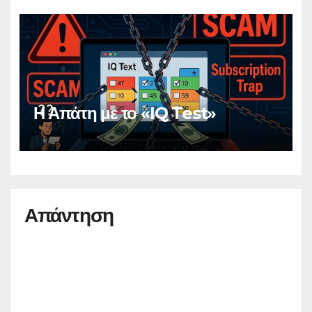
Η Απάτη με το «IQ Test»
Απάντηση