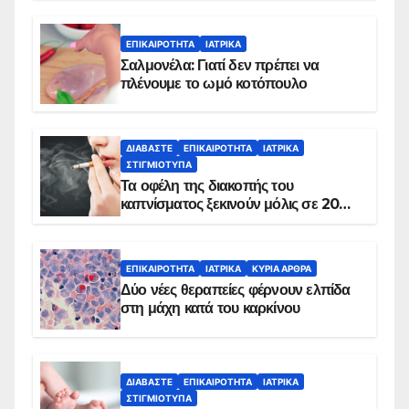
ΕΠΙΚΑΙΡΌΤΗΤΑ
ΙΑΤΡΙΚΆ
Σαλμονέλα: Γιατί δεν πρέπει να
πλένουμε το ωμό κοτόπουλο
ΔΙΑΒΆΣΤΕ
ΕΠΙΚΑΙΡΌΤΗΤΑ
ΙΑΤΡΙΚΆ
ΣΤΙΓΜΙΌΤΥΠΑ
Τα οφέλη της διακοπής του
καπνίσματος ξεκινούν μόλις σε 20
λεπτά
ΕΠΙΚΑΙΡΌΤΗΤΑ
ΙΑΤΡΙΚΆ
ΚΥΡΙΑ ΑΡΘΡΑ
Δύο νέες θεραπείες φέρνουν ελπίδα
στη μάχη κατά του καρκίνου
ΔΙΑΒΆΣΤΕ
ΕΠΙΚΑΙΡΌΤΗΤΑ
ΙΑΤΡΙΚΆ
ΣΤΙΓΜΙΌΤΥΠΑ