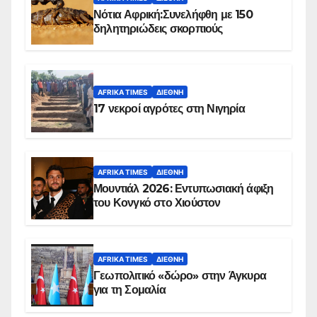
Νότια Αφρική:Συνελήφθη με 150
δηλητηριώδεις σκορπιούς
AFRIKA TIMES
ΔΙΕΘΝΉ
17 νεκροί αγρότες στη Νιγηρία
AFRIKA TIMES
ΔΙΕΘΝΉ
Μουντιάλ 2026: Εντυπωσιακή άφιξη
του Κονγκό στο Χιούστον
AFRIKA TIMES
ΔΙΕΘΝΉ
Γεωπολιτικό «δώρο» στην Άγκυρα
για τη Σομαλία