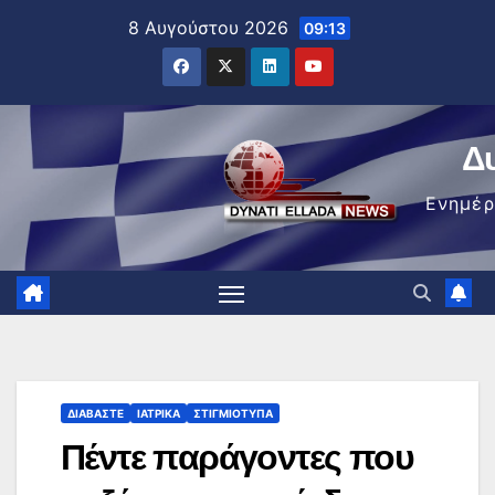
Μετάβαση
8 Αυγούστου 2026
09:13
στο
περιεχόμενο
Δ
Ενημέ
ΔΙΑΒΆΣΤΕ
ΙΑΤΡΙΚΆ
ΣΤΙΓΜΙΌΤΥΠΑ
Πέντε παράγοντες που