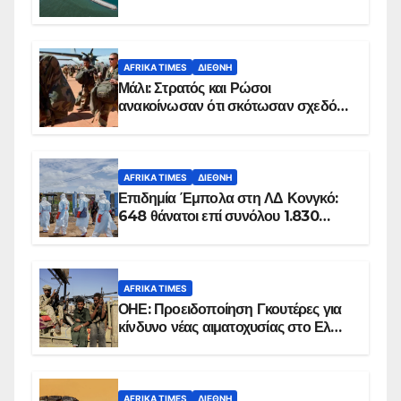
AFRIKA TIMES
ΔΙΕΘΝΉ
Μάλι: Στρατός και Ρώσοι
ανακοίνωσαν ότι σκότωσαν σχεδόν
100 τζιχαντιστές
AFRIKA TIMES
ΔΙΕΘΝΉ
Επιδημία Έμπολα στη ΛΔ Κονγκό:
648 θάνατοι επί συνόλου 1.830
επιβεβαιωμένων κρουσμάτων
AFRIKA TIMES
ΟΗΕ: Προειδοποίηση Γκουτέρες για
κίνδυνο νέας αιματοχυσίας στο Ελ
Ομπέιντ του Σουδάν
AFRIKA TIMES
ΔΙΕΘΝΉ