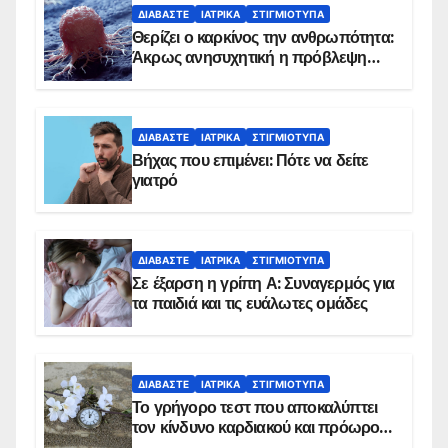
ΔΙΑΒΆΣΤΕ
ΙΑΤΡΙΚΆ
ΣΤΙΓΜΙΌΤΥΠΑ
Θερίζει ο καρκίνος την ανθρωπότητα:
Άκρως ανησυχητική η πρόβλεψη…
ΔΙΑΒΆΣΤΕ
ΙΑΤΡΙΚΆ
ΣΤΙΓΜΙΌΤΥΠΑ
Βήχας που επιμένει: Πότε να δείτε
γιατρό
ΔΙΑΒΆΣΤΕ
ΙΑΤΡΙΚΆ
ΣΤΙΓΜΙΌΤΥΠΑ
Σε έξαρση η γρίπη Α: Συναγερμός για
τα παιδιά και τις ευάλωτες ομάδες
ΔΙΑΒΆΣΤΕ
ΙΑΤΡΙΚΆ
ΣΤΙΓΜΙΌΤΥΠΑ
Το γρήγορο τεστ που αποκαλύπτει
τον κίνδυνο καρδιακού και πρόωρου
θανάτου