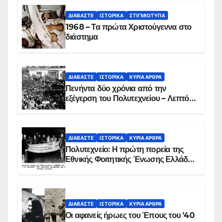
ΔΙΑΒΆΣΤΕ
ΙΣΤΟΡΙΚΆ
ΣΤΙΓΜΙΌΤΥΠΑ
1968 – Τα πρώτα Χριστούγεννα στο
διάστημα
ΔΙΑΒΆΣΤΕ
ΙΣΤΟΡΙΚΆ
ΚΥΡΙΑ ΑΡΘΡΑ
Πενήντα δύο χρόνια από την
εξέγερση του Πολυτεχνείου – Λεπτό
προς λεπτό η εισβολή – ΦΩΤΟ και
ΒΙΝΤΕΟ
ΔΙΑΒΆΣΤΕ
ΙΣΤΟΡΙΚΆ
ΚΥΡΙΑ ΑΡΘΡΑ
Πολυτεχνείο: Η πρώτη πορεία της
Εθνικής Φοιτητικής Ένωσης Ελλάδος
στις 17 Νοεμβρίου 1975 με την
αιματοβαμμένη σημαία
ΔΙΑΒΆΣΤΕ
ΙΣΤΟΡΙΚΆ
ΚΥΡΙΑ ΑΡΘΡΑ
Οι αφανείς ήρωες του Έπους του ’40