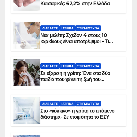
Καισαρικές: 62,2% στην Ελλάδα
ΔΙΑΒΆΣΤΕ
ΙΑΤΡΙΚΆ
ΣΤΙΓΜΙΌΤΥΠΑ
Νέα μελέτη: Σχεδόν 4 στους 10
καρκίνους είναι αποτρέψιμοι – Τι
δείχνουν τα στοιχεία
ΔΙΑΒΆΣΤΕ
ΙΑΤΡΙΚΆ
ΣΤΙΓΜΙΌΤΥΠΑ
Σε έξαρση η γρίπη: Ένα στα δύο
παιδιά που χάνει τη ζωή του
αντιμετωπίζει υποκείμενο νόσημα –
Εμβολιασμό συνιστούν οι ειδικοί
ΔΙΑΒΆΣΤΕ
ΙΑΤΡΙΚΆ
ΣΤΙΓΜΙΌΤΥΠΑ
Στο «κόκκινο» η γρίπη το επόμενο
διάστημα- Σε ετοιμότητα το ΕΣΥ