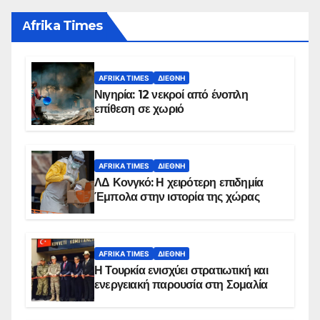
Αfrika Times
AFRIKA TIMES
ΔΙΕΘΝΉ
Νιγηρία: 12 νεκροί από ένοπλη
επίθεση σε χωριό
AFRIKA TIMES
ΔΙΕΘΝΉ
ΛΔ Κονγκό: Η χειρότερη επιδημία
Έμπολα στην ιστορία της χώρας
AFRIKA TIMES
ΔΙΕΘΝΉ
Η Τουρκία ενισχύει στρατιωτική και
ενεργειακή παρουσία στη Σομαλία