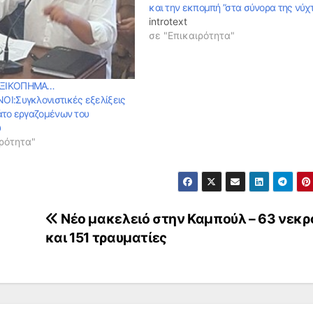
και την εκπομπή ”στα σύνορα της νύχ
introtext
σε "Επικαιρότητα"
ΞΙΚΟΠΗΜΑ…
Ι:Συγκλονιστικές εξελίξεις
άτο εργαζομένων του
ύ
ρότητα"
Νέο μακελειό στην Καμπούλ – 63 νεκρ
και 151 τραυματίες