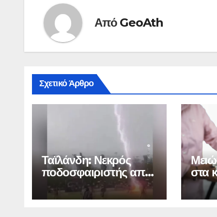
Από
GeoAth
Σχετικό Άρθρο
Ταϊλάνδη: Νεκρός
Μειών
ποδοσφαιριστής από
στα 
κεραυνό