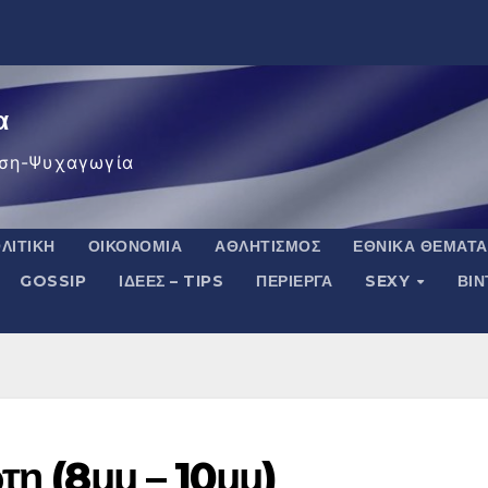
α
ση-Ψυχαγωγία
ΛΙΤΙΚΉ
ΟΙΚΟΝΟΜΊΑ
ΑΘΛΗΤΙΣΜΌΣ
ΕΘΝΙΚΆ ΘΈΜΑΤΑ
GOSSIP
ΙΔΈΕΣ – TIPS
ΠΕΡΊΕΡΓΑ
SEXY
ΒΙ
τη (8μμ – 10μμ)