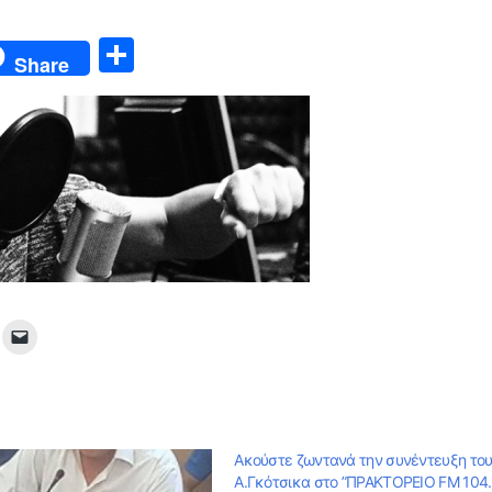
Μ
Share
οι
ρ
α
σ
τε
ίτ
ε
Ακούστε ζωντανά την συνέντευξη το
Α.Γκότσικα στο ”ΠΡΑΚΤΟΡΕΙΟ FM 104.