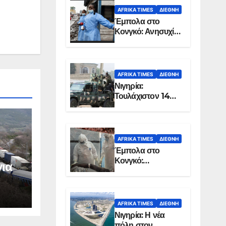
AFRIKA TIMES
ΔΙΕΘΝΉ
Έμπολα στο
Κονγκό: Ανησυχία
για τη μεγάλη
εξάπλωση της
επιδημίας
AFRIKA TIMES
ΔΙΕΘΝΉ
Νιγηρία:
Τουλάχιστον 14
νεκροί από
επίθεση ενόπλων
στην Οτούκπο
AFRIKA TIMES
ΔΙΕΘΝΉ
Έμπολα στο
Κονγκό:
για
Ξεπέρασαν τους
1.350 οι νεκροί
AFRIKA TIMES
ΔΙΕΘΝΉ
Νιγηρία: Η νέα
πόλη στον