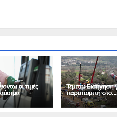
ονται οι τιμές
Τέμπη: Εισήγηση 
καύσιμα
παραπομπή στο
ειδικό δικαστήριο