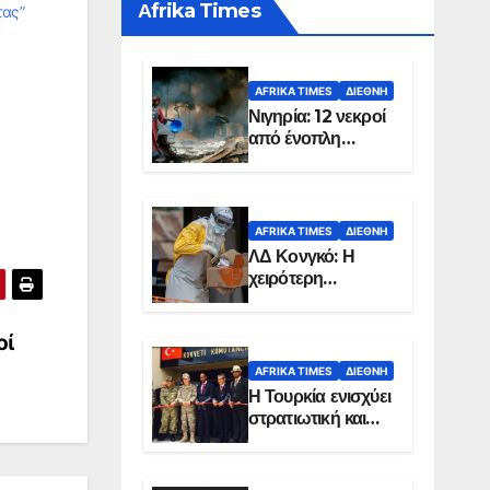
Αfrika Times
τας”
AFRIKA TIMES
ΔΙΕΘΝΉ
Νιγηρία: 12 νεκροί
από ένοπλη
επίθεση σε χωριό
AFRIKA TIMES
ΔΙΕΘΝΉ
ΛΔ Κονγκό: Η
χειρότερη
επιδημία Έμπολα
στην ιστορία της
οί
χώρας
AFRIKA TIMES
ΔΙΕΘΝΉ
Η Τουρκία ενισχύει
στρατιωτική και
ενεργειακή
παρουσία στη
Σομαλία