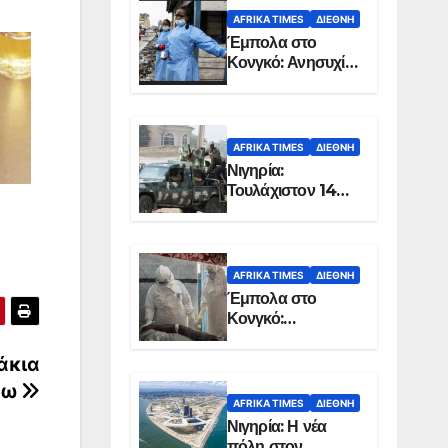
AFRIKA TIMES
ΔΙΕΘΝΉ
Έμπολα στο
Κονγκό: Ανησυχία
για τη μεγάλη
εξάπλωση της
επιδημίας
AFRIKA TIMES
ΔΙΕΘΝΉ
Νιγηρία:
Τουλάχιστον 14
νεκροί από
επίθεση ενόπλων
στην Οτούκπο
AFRIKA TIMES
ΔΙΕΘΝΉ
Έμπολα στο
Κονγκό:
Ξεπέρασαν τους
1.350 οι νεκροί
άκια
ξω
AFRIKA TIMES
ΔΙΕΘΝΉ
Νιγηρία: Η νέα
πόλη στον