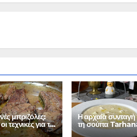
νές μπριζόλες:
Η αρχαία συνταγή 
οι τεχνικές για το
τη σούπα Tarhan
ο μαγείρεμά τους
Πώς να φτιάξετε έ