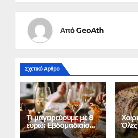
Από
GeoAth
Σχετικό Άρθρο
Τι μαγειρεύουμε με 8
Χοιρι
ευρώ: Εβδομαδιαίο
Όλες 
μενού για τετραμελή
τέλει