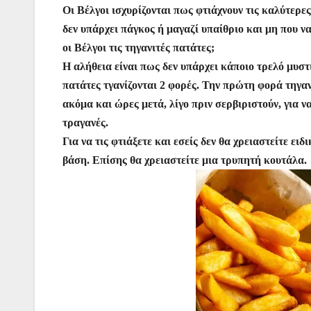
Οι Βέλγοι ισχυρίζονται πως φτιάχνουν τις καλύτερε
c
itt
at
ai
er
s
e
er
δεν υπάρχει πάγκος ή μαγαζί υπαίθριο και μη που ν
e
er
s
l
e
s
gr
οι Βέλγοι τις τηγανιτές πατάτες;
b
A
st
e
a
Η αλήθεια είναι πως δεν υπάρχει κάποιο τρελό μυστ
o
p
n
m
πατάτες τγανίζονται 2 φορές. Την πρώτη φορά τηγαν
o
p
g
ακόμα και ώρες μετά, λίγο πριν σερβιριστούν, για 
τραγανές.
k
er
Για να τις φτιάξετε και εσείς δεν θα χρειαστείτε ει
βάση. Επίσης θα χρειαστείτε μια τρυπητή κουτάλα.