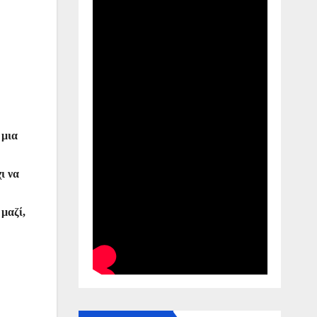
 μια
ι να
 μαζί,