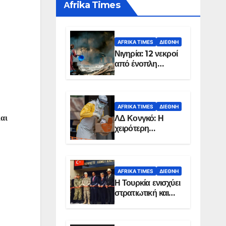
Αfrika Times
AFRIKA TIMES
ΔΙΕΘΝΉ
Νιγηρία: 12 νεκροί
από ένοπλη
επίθεση σε χωριό
AFRIKA TIMES
ΔΙΕΘΝΉ
ΛΔ Κονγκό: Η
και
χειρότερη
επιδημία Έμπολα
στην ιστορία της
χώρας
AFRIKA TIMES
ΔΙΕΘΝΉ
Η Τουρκία ενισχύει
στρατιωτική και
ενεργειακή
παρουσία στη
Σομαλία