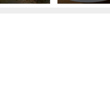
πολύ θρεπτικό γε
σε λίγα λεπτά