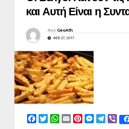
και Αυτή Είναι η Συντ
Από
GeoAth
ΦΕΒ 27, 2017
F
T
W
E
Pi
M
T
Vi
a
w
h
m
nt
e
el
b