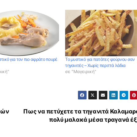
τικό για τον πιο αφράτο πουρέ
Το μυστικό για πατάτες φούρνου σαν
τηγανιτές – Χωρίς περιττά λάδια
ρική"
σε "Μαγειρική"
μών
Πως να πετύχετε τα τηγανιτά Καλαμαρ
πολύ μαλακά μέσα τραγανά έ