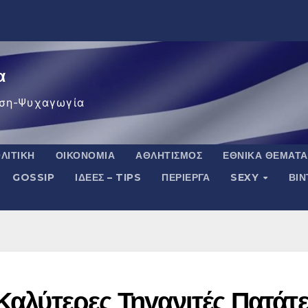
α
ση-Ψυχαγωγία
ΛΙΤΙΚΉ
ΟΙΚΟΝΟΜΊΑ
ΑΘΛΗΤΙΣΜΌΣ
ΕΘΝΙΚΆ ΘΈΜΑΤΑ
GOSSIP
ΙΔΈΕΣ – TIPS
ΠΕΡΊΕΡΓΑ
SEXY
ΒΙ
 Καλύτερες Τηγανιτές Πατάτ