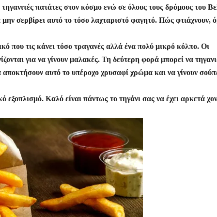
ς τηγανιτές πατάτες στον κόσμο ενώ σε όλους τους δρόμους του Βε
ρ
α μην σερβίρει αυτό το τόσο λαχταριστό φαγητό. Πώς φτιάχνουν, 
α
σ
ικό που τις κάνει τόσο τραγανές αλλά ένα πολύ μικρό κόλπο. Οι
τε
ίζονται για να γίνουν μαλακές. Τη δεύτερη φορά μπορεί να τηγαν
ίτ
να αποκτήσουν αυτό το υπέροχο χρυσαφί χρώμα και να γίνουν σούπ
ε
δικό εξοπλισμό. Καλό είναι πάντως το τηγάνι σας να έχει αρκετά χο