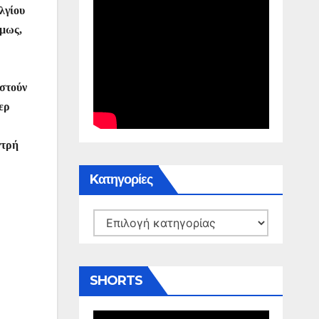
λγίου
όμως,
ιστούν
ερ
ντρή
Kατηγορίες
Kατηγορίες
SHORTS