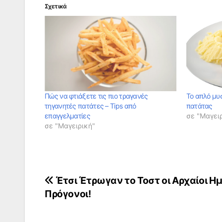
Σχετικά
Πώς να φτιάξετε τις πιο τραγανές
To απλό μυσ
τηγανητές πατάτες – Tips από
πατάτας
επαγγελματίες
σε "Μαγει
σε "Μαγειρική"
Πλοήγηση
Έτσι Έτρωγαν το Τοστ οι Αρχαίοι Η
Πρόγονοι!
άρθρων