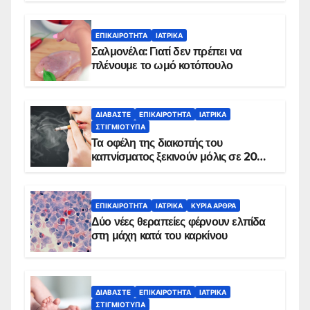
ΕΠΙΚΑΙΡΌΤΗΤΑ
ΙΑΤΡΙΚΆ
Σαλμονέλα: Γιατί δεν πρέπει να
πλένουμε το ωμό κοτόπουλο
ΔΙΑΒΆΣΤΕ
ΕΠΙΚΑΙΡΌΤΗΤΑ
ΙΑΤΡΙΚΆ
ΣΤΙΓΜΙΌΤΥΠΑ
Τα οφέλη της διακοπής του
καπνίσματος ξεκινούν μόλις σε 20
λεπτά
ΕΠΙΚΑΙΡΌΤΗΤΑ
ΙΑΤΡΙΚΆ
ΚΥΡΙΑ ΑΡΘΡΑ
Δύο νέες θεραπείες φέρνουν ελπίδα
στη μάχη κατά του καρκίνου
ΔΙΑΒΆΣΤΕ
ΕΠΙΚΑΙΡΌΤΗΤΑ
ΙΑΤΡΙΚΆ
ΣΤΙΓΜΙΌΤΥΠΑ