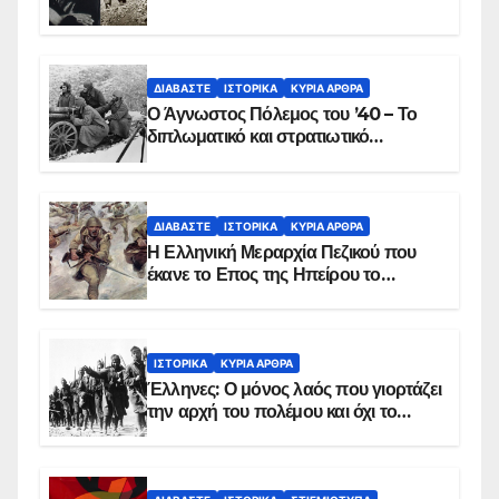
ΔΙΑΒΆΣΤΕ
ΙΣΤΟΡΙΚΆ
ΚΥΡΙΑ ΑΡΘΡΑ
Ο Άγνωστος Πόλεμος του ’40 – Το
διπλωματικό και στρατιωτικό
παρασκήνιο
ΔΙΑΒΆΣΤΕ
ΙΣΤΟΡΙΚΆ
ΚΥΡΙΑ ΑΡΘΡΑ
Η Ελληνική Μεραρχία Πεζικού που
έκανε το Επος της Ηπείρου το
χειμώνα του 1940
ΙΣΤΟΡΙΚΆ
ΚΥΡΙΑ ΑΡΘΡΑ
Έλληνες: Ο μόνος λαός που γιορτάζει
την αρχή του πολέμου και όχι το
τέλος του