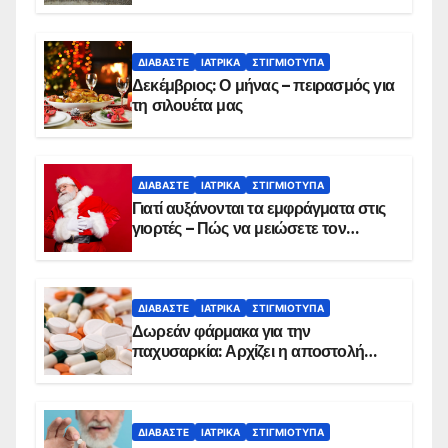
θανάτου
ΔΙΑΒΆΣΤΕ
ΙΑΤΡΙΚΆ
ΣΤΙΓΜΙΌΤΥΠΑ
Δεκέμβριος: Ο μήνας – πειρασμός για
τη σιλουέτα μας
ΔΙΑΒΆΣΤΕ
ΙΑΤΡΙΚΆ
ΣΤΙΓΜΙΌΤΥΠΑ
Γιατί αυξάνονται τα εμφράγματα στις
γιορτές – Πώς να μειώσετε τον
κίνδυνο, σύμφωνα με καρδιολόγο
ΔΙΑΒΆΣΤΕ
ΙΑΤΡΙΚΆ
ΣΤΙΓΜΙΌΤΥΠΑ
Δωρεάν φάρμακα για την
παχυσαρκία: Αρχίζει η αποστολή
sms για τους δικαιούχους – Οι
προϋποθέσεις ένταξης στο
πρόγραμμα
ΔΙΑΒΆΣΤΕ
ΙΑΤΡΙΚΆ
ΣΤΙΓΜΙΌΤΥΠΑ