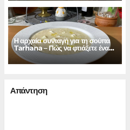
Η αρχαία συνταγή για τη σούπα
Tarhana – Πώς να φτιάξετε ένα
πολύ θρεπτικό γεύμα σε λίγα
λεπτά
Απάντηση