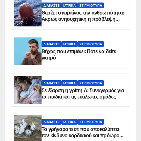
ΔΙΑΒΆΣΤΕ
ΙΑΤΡΙΚΆ
ΣΤΙΓΜΙΌΤΥΠΑ
Θερίζει ο καρκίνος την ανθρωπότητα:
Άκρως ανησυχητική η πρόβλεψη…
ΔΙΑΒΆΣΤΕ
ΙΑΤΡΙΚΆ
ΣΤΙΓΜΙΌΤΥΠΑ
Βήχας που επιμένει: Πότε να δείτε
γιατρό
ΔΙΑΒΆΣΤΕ
ΙΑΤΡΙΚΆ
ΣΤΙΓΜΙΌΤΥΠΑ
Σε έξαρση η γρίπη Α: Συναγερμός για
τα παιδιά και τις ευάλωτες ομάδες
ΔΙΑΒΆΣΤΕ
ΙΑΤΡΙΚΆ
ΣΤΙΓΜΙΌΤΥΠΑ
Το γρήγορο τεστ που αποκαλύπτει
τον κίνδυνο καρδιακού και πρόωρου