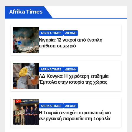
Αfrika Times
AFRIKA TIMES
ΔΙΕΘΝΉ
Νιγηρία: 12 νεκροί από ένοπλη
επίθεση σε χωριό
AFRIKA TIMES
ΔΙΕΘΝΉ
ΛΔ Κονγκό: Η χειρότερη επιδημία
Έμπολα στην ιστορία της χώρας
AFRIKA TIMES
ΔΙΕΘΝΉ
Η Τουρκία ενισχύει στρατιωτική και
ενεργειακή παρουσία στη Σομαλία