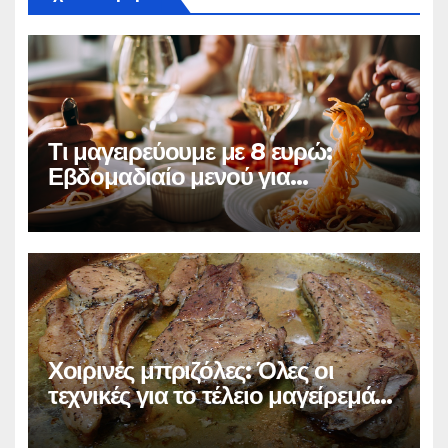
Τι μαγειρεύουμε με 8 ευρώ:
Εβδομαδιαίο μενού για
τετραμελή οικογένεια
Χοιρινές μπριζόλες: Όλες οι
τεχνικές για το τέλειο μαγείρεμά
τους