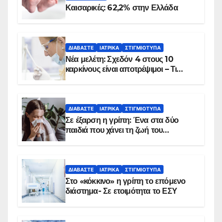
Καισαρικές: 62,2% στην Ελλάδα
ΔΙΑΒΆΣΤΕ
ΙΑΤΡΙΚΆ
ΣΤΙΓΜΙΌΤΥΠΑ
Νέα μελέτη: Σχεδόν 4 στους 10
καρκίνους είναι αποτρέψιμοι – Τι
δείχνουν τα στοιχεία
ΔΙΑΒΆΣΤΕ
ΙΑΤΡΙΚΆ
ΣΤΙΓΜΙΌΤΥΠΑ
Σε έξαρση η γρίπη: Ένα στα δύο
παιδιά που χάνει τη ζωή του
αντιμετωπίζει υποκείμενο νόσημα –
Εμβολιασμό συνιστούν οι ειδικοί
ΔΙΑΒΆΣΤΕ
ΙΑΤΡΙΚΆ
ΣΤΙΓΜΙΌΤΥΠΑ
Στο «κόκκινο» η γρίπη το επόμενο
διάστημα- Σε ετοιμότητα το ΕΣΥ