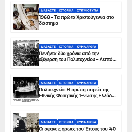
ΔΙΑΒΆΣΤΕ
ΙΣΤΟΡΙΚΆ
ΣΤΙΓΜΙΌΤΥΠΑ
1968 – Τα πρώτα Χριστούγεννα στο
διάστημα
ΔΙΑΒΆΣΤΕ
ΙΣΤΟΡΙΚΆ
ΚΥΡΙΑ ΑΡΘΡΑ
Πενήντα δύο χρόνια από την
εξέγερση του Πολυτεχνείου – Λεπτό
προς λεπτό η εισβολή – ΦΩΤΟ και
ΒΙΝΤΕΟ
ΔΙΑΒΆΣΤΕ
ΙΣΤΟΡΙΚΆ
ΚΥΡΙΑ ΑΡΘΡΑ
Πολυτεχνείο: Η πρώτη πορεία της
Εθνικής Φοιτητικής Ένωσης Ελλάδος
στις 17 Νοεμβρίου 1975 με την
αιματοβαμμένη σημαία
ΔΙΑΒΆΣΤΕ
ΙΣΤΟΡΙΚΆ
ΚΥΡΙΑ ΑΡΘΡΑ
Οι αφανείς ήρωες του Έπους του ’40