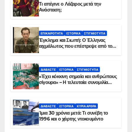
Τι απέγινε ο Λάζαρος μετά την
Ανάσταση;
ΕΠΙΚΑΙΡΌΤΗΤΑ
ΙΣΤΟΡΙΚΆ
ΣΤΙΓΜΙΌΤΥΠΑ
Έγκλημα και Σιωπή: Ο Έλληνας
αιχμάλωτος που επέστρεψε από το
Παραπέτασμα
ΔΙΑΒΆΣΤΕ
ΙΣΤΟΡΙΚΆ
ΣΤΙΓΜΙΌΤΥΠΑ
«Έχει κόκκινη σημαία και ανθρώπους
σίγουρα» – Η τελευταία συνομιλία
των ηρώων στα Ίμια, πριν τη
συντριβή του ελικοπτέρου
ΔΙΑΒΆΣΤΕ
ΙΣΤΟΡΙΚΆ
ΚΥΡΙΑ ΑΡΘΡΑ
Ίμια 30 χρόνια μετά: Τι συνέβη το
1996 και ο χάρτης ντοκουμέντο