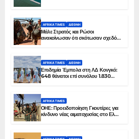
AFRIKA TIMES
ΔΙΕΘΝΉ
Μάλι: Στρατός και Ρώσοι
ανακοίνωσαν ότι σκότωσαν σχεδόν
100 τζιχαντιστές
AFRIKA TIMES
ΔΙΕΘΝΉ
Επιδημία Έμπολα στη ΛΔ Κονγκό:
648 θάνατοι επί συνόλου 1.830
επιβεβαιωμένων κρουσμάτων
AFRIKA TIMES
ΟΗΕ: Προειδοποίηση Γκουτέρες για
κίνδυνο νέας αιματοχυσίας στο Ελ
Ομπέιντ του Σουδάν