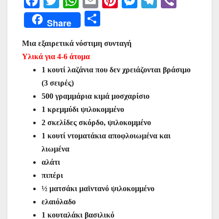
F
T
W
E
Pi
M
T
Vi
a
w
h
m
nt
e
el
b
Μ
Share
c
itt
at
ai
er
s
e
er
οι
e
er
s
l
e
s
gr
Μια εξαιρετικά νόστιμη συνταγή
ρ
Υλικά για 4-6 άτομα
b
A
st
e
a
α
1 κουτί λαζάνια που δεν χρειάζονται βράσιμο
o
p
n
m
σ
(3 σειρές)
o
p
g
τε
500 γραμμάρια κιμά μοσχαρίσιο
k
er
ίτ
1 κρεμμύδι ψιλοκομμένο
2 σκελίδες σκόρδο, ψιλοκομμένο
ε
1 κουτί ντοματάκια αποφλοιωμένα και
λιωμένα
αλάτι
πιπέρι
½ ματσάκι μαϊντανό ψιλοκομμένο
ελαιόλαδο
1 κουταλάκι βασιλικό