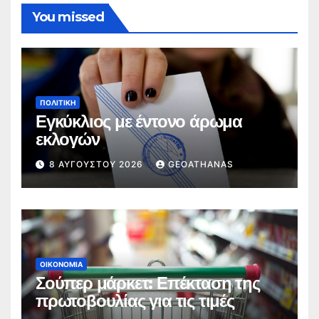
You missed
ΠΟΛΙΤΙΚΉ
Εγκύκλιος με έντονο άρωμα
εκλογών
8 ΑΥΓΟΎΣΤΟΥ 2026
GEOATHANAS
ΟΙΚΟΝΟΜΊΑ
Σούπερ μάρκετ: Επέκταση της
πρωτοβουλίας για τις τιμές