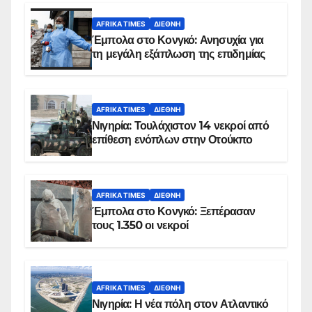
AFRIKA TIMES
ΔΙΕΘΝΉ
Έμπολα στο Κονγκό: Ανησυχία για
τη μεγάλη εξάπλωση της επιδημίας
AFRIKA TIMES
ΔΙΕΘΝΉ
Νιγηρία: Τουλάχιστον 14 νεκροί από
επίθεση ενόπλων στην Οτούκπο
AFRIKA TIMES
ΔΙΕΘΝΉ
Έμπολα στο Κονγκό: Ξεπέρασαν
τους 1.350 οι νεκροί
AFRIKA TIMES
ΔΙΕΘΝΉ
Νιγηρία: Η νέα πόλη στον Ατλαντικό