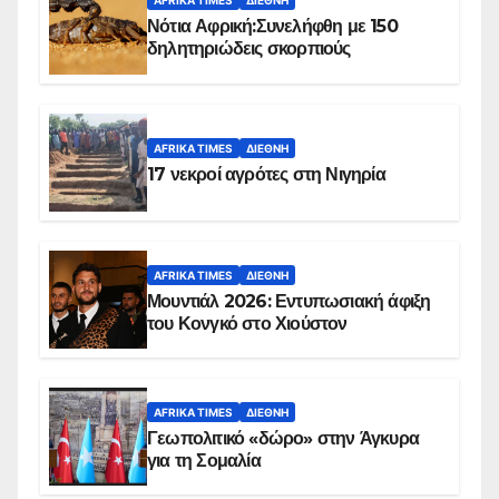
AFRIKA TIMES
ΔΙΕΘΝΉ
Νότια Αφρική:Συνελήφθη με 150
δηλητηριώδεις σκορπιούς
AFRIKA TIMES
ΔΙΕΘΝΉ
17 νεκροί αγρότες στη Νιγηρία
AFRIKA TIMES
ΔΙΕΘΝΉ
Μουντιάλ 2026: Εντυπωσιακή άφιξη
του Κονγκό στο Χιούστον
AFRIKA TIMES
ΔΙΕΘΝΉ
Γεωπολιτικό «δώρο» στην Άγκυρα
για τη Σομαλία