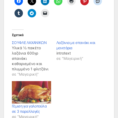
Σχετικά
ΣΟΥΦΛΕ ΛΑΧΑΝΙΚΩΝ
Λαζάνια με σπανάκι και
Υλικά ½ πακέτο
μανιτάρια
λαζάνια 600γρ
introtext
σπανάκι
σε "Μαγειρική"
καθαρισμένο και
πλυμμένο 1 φλιτζάνι
ανθότυρο
σε "Μαγειρική"
θρυμματισμένο 1
φλιτζάνι φέτα
τριμμένη και ½
φλιτζάνι γκούντα
τριμμένη 1 φλιτζάνι
ψιλοκομμένο άνηθο
Γέμιση για γαλοπούλα
και φρέσκα
σε 3 παραλλαγές
κρεμμυδάκια 1
σε "Μαγειρική"