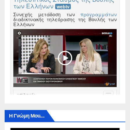
Η Γνώμη Μου…