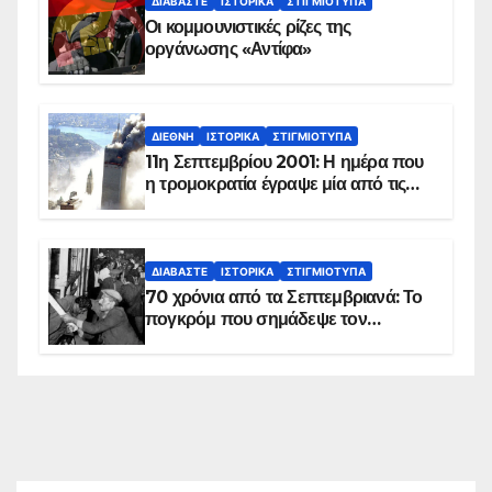
ΔΙΑΒΆΣΤΕ
ΙΣΤΟΡΙΚΆ
ΣΤΙΓΜΙΌΤΥΠΑ
Οι κομμουνιστικές ρίζες της
οργάνωσης «Αντίφα»
ΔΙΕΘΝΉ
ΙΣΤΟΡΙΚΆ
ΣΤΙΓΜΙΌΤΥΠΑ
11η Σεπτεμβρίου 2001: Η ημέρα που
η τρομοκρατία έγραψε μία από τις
πιο μαύρες σελίδες στην ιστορία του
πλανήτη
ΔΙΑΒΆΣΤΕ
ΙΣΤΟΡΙΚΆ
ΣΤΙΓΜΙΌΤΥΠΑ
70 χρόνια από τα Σεπτεμβριανά: Το
πογκρόμ που σημάδεψε τον
ελληνισμό της Κωνσταντινούπολης