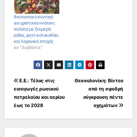
Φανταστική συνταγή
για χριστουγεννιάτικη
σαλάτα με ζουμερά
ρόδια, ψητό κολοκυθάκι
και λαχανικά εποχής
σε "Διαβάστε"
Πλοήγηση
Ε.Ε.: Τέλος στις
Θεσσαλονίκη: Βίντεο
εισαγωγές ρωσικού
από τη σφοδρή
άρθρων
πετρελαίου και αερίου
σύγκρουση πέντε
έως το 2028
οχημάτων