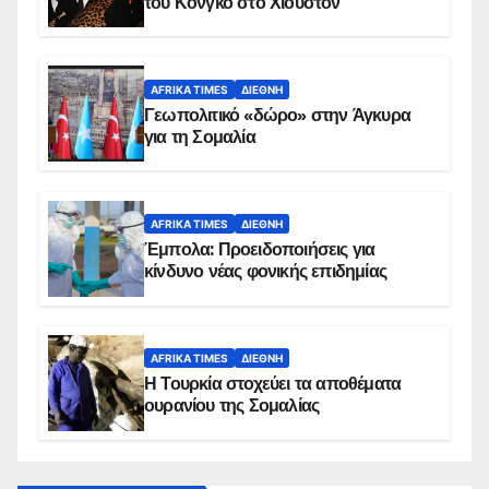
του Κονγκό στο Χιούστον
AFRIKA TIMES
ΔΙΕΘΝΉ
Γεωπολιτικό «δώρο» στην Άγκυρα
για τη Σομαλία
AFRIKA TIMES
ΔΙΕΘΝΉ
Έμπολα: Προειδοποιήσεις για
κίνδυνο νέας φονικής επιδημίας
AFRIKA TIMES
ΔΙΕΘΝΉ
Η Τουρκία στοχεύει τα αποθέματα
ουρανίου της Σομαλίας