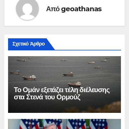
Από
geoathanas
Σχετικό Άρθρο
Το Ομάν εξετάζει τέλη διέλευσης
στα Στενά του Ορμούζ