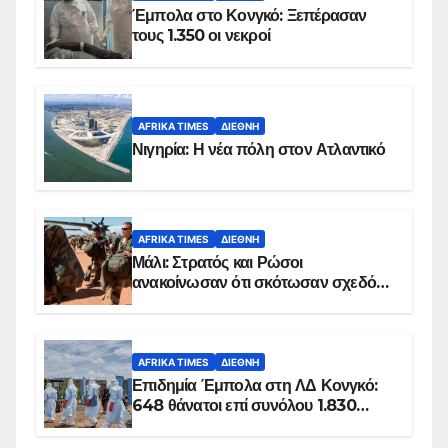
Έμπολα στο Κονγκό: Ξεπέρασαν
τους 1.350 οι νεκροί
AFRIKA TIMES
ΔΙΕΘΝΉ
Νιγηρία: Η νέα πόλη στον Ατλαντικό
AFRIKA TIMES
ΔΙΕΘΝΉ
Μάλι: Στρατός και Ρώσοι
ανακοίνωσαν ότι σκότωσαν σχεδόν
100 τζιχαντιστές
AFRIKA TIMES
ΔΙΕΘΝΉ
Επιδημία Έμπολα στη ΛΔ Κονγκό:
648 θάνατοι επί συνόλου 1.830
επιβεβαιωμένων κρουσμάτων