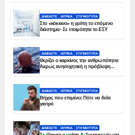
Εμβολιασμό συνιστούν οι ειδικοί
ΔΙΑΒΆΣΤΕ
ΙΑΤΡΙΚΆ
ΣΤΙΓΜΙΌΤΥΠΑ
Στο «κόκκινο» η γρίπη το επόμενο
διάστημα- Σε ετοιμότητα το ΕΣΥ
ΔΙΑΒΆΣΤΕ
ΙΑΤΡΙΚΆ
ΣΤΙΓΜΙΌΤΥΠΑ
Θερίζει ο καρκίνος την ανθρωπότητα:
Άκρως ανησυχητική η πρόβλεψη…
ΔΙΑΒΆΣΤΕ
ΙΑΤΡΙΚΆ
ΣΤΙΓΜΙΌΤΥΠΑ
Βήχας που επιμένει: Πότε να δείτε
γιατρό
ΔΙΑΒΆΣΤΕ
ΙΑΤΡΙΚΆ
ΣΤΙΓΜΙΌΤΥΠΑ
Σε έξαρση η γρίπη Α: Συναγερμός για