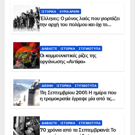
ΙΣΤΟΡΙΚΆ
ΚΥΡΙΑ ΑΡΘΡΑ
Έλληνες: Ο μόνος λαός που γιορτάζει
την αρχή του πολέμου και όχι το
τέλος του
ΔΙΑΒΆΣΤΕ
ΙΣΤΟΡΙΚΆ
ΣΤΙΓΜΙΌΤΥΠΑ
Οι κομμουνιστικές ρίζες της
οργάνωσης «Αντίφα»
ΔΙΕΘΝΉ
ΙΣΤΟΡΙΚΆ
ΣΤΙΓΜΙΌΤΥΠΑ
11η Σεπτεμβρίου 2001: Η ημέρα που
η τρομοκρατία έγραψε μία από τις
πιο μαύρες σελίδες στην ιστορία του
πλανήτη
ΔΙΑΒΆΣΤΕ
ΙΣΤΟΡΙΚΆ
ΣΤΙΓΜΙΌΤΥΠΑ
70 χρόνια από τα Σεπτεμβριανά: Το