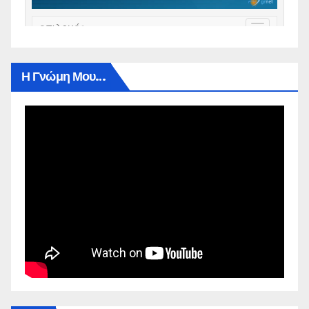
Η Γνώμη Μου…