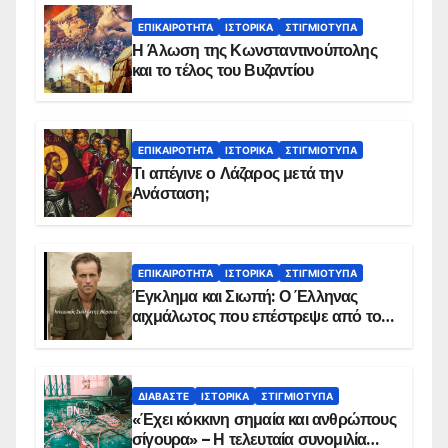
ΕΠΙΚΑΙΡΌΤΗΤΑ
ΙΣΤΟΡΙΚΆ
ΣΤΙΓΜΙΌΤΥΠΑ
Η Άλωση της Κωνσταντινούπολης
και το τέλος του Βυζαντίου
ΕΠΙΚΑΙΡΌΤΗΤΑ
ΙΣΤΟΡΙΚΆ
ΣΤΙΓΜΙΌΤΥΠΑ
Τι απέγινε ο Λάζαρος μετά την
Ανάσταση;
ΕΠΙΚΑΙΡΌΤΗΤΑ
ΙΣΤΟΡΙΚΆ
ΣΤΙΓΜΙΌΤΥΠΑ
Έγκλημα και Σιωπή: Ο Έλληνας
αιχμάλωτος που επέστρεψε από το
Παραπέτασμα
ΔΙΑΒΆΣΤΕ
ΙΣΤΟΡΙΚΆ
ΣΤΙΓΜΙΌΤΥΠΑ
«Έχει κόκκινη σημαία και ανθρώπους
σίγουρα» – Η τελευταία συνομιλία