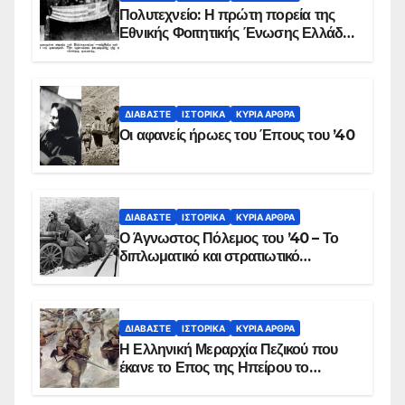
Πολυτεχνείο: Η πρώτη πορεία της
Εθνικής Φοιτητικής Ένωσης Ελλάδος
στις 17 Νοεμβρίου 1975 με την
αιματοβαμμένη σημαία
ΔΙΑΒΆΣΤΕ
ΙΣΤΟΡΙΚΆ
ΚΥΡΙΑ ΑΡΘΡΑ
Οι αφανείς ήρωες του Έπους του ’40
ΔΙΑΒΆΣΤΕ
ΙΣΤΟΡΙΚΆ
ΚΥΡΙΑ ΑΡΘΡΑ
Ο Άγνωστος Πόλεμος του ’40 – Το
διπλωματικό και στρατιωτικό
παρασκήνιο
ΔΙΑΒΆΣΤΕ
ΙΣΤΟΡΙΚΆ
ΚΥΡΙΑ ΑΡΘΡΑ
Η Ελληνική Μεραρχία Πεζικού που
έκανε το Επος της Ηπείρου το
χειμώνα του 1940