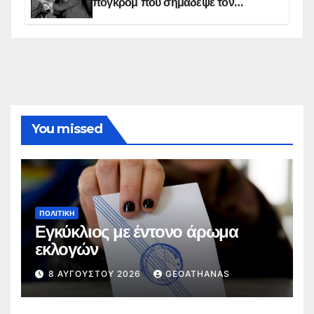
πογκρόμ που σημάδεψε τον
ελληνισμό της Κωνσταντινούπολης
You missed
ΠΟΛΙΤΙΚΉ
Εγκύκλιος με έντονο άρωμα
εκλογών
8 ΑΥΓΟΎΣΤΟΥ 2026
GEOATHANAS