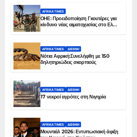
AFRIKA TIMES
ΟΗΕ: Προειδοποίηση Γκουτέρες για
κίνδυνο νέας αιματοχυσίας στο Ελ
Ομπέιντ του Σουδάν
AFRIKA TIMES
ΔΙΕΘΝΉ
Νότια Αφρική:Συνελήφθη με 150
δηλητηριώδεις σκορπιούς
AFRIKA TIMES
ΔΙΕΘΝΉ
17 νεκροί αγρότες στη Νιγηρία
AFRIKA TIMES
ΔΙΕΘΝΉ
Μουντιάλ 2026: Εντυπωσιακή άφιξη