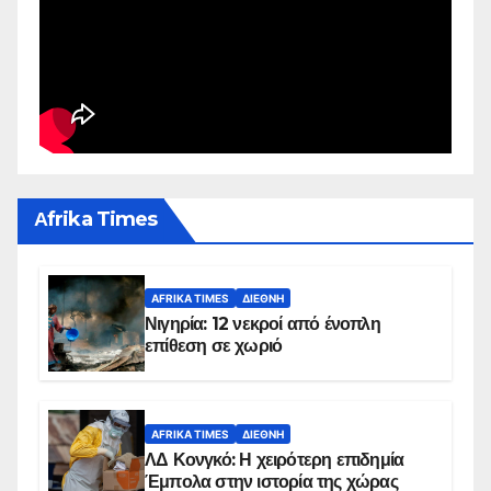
Αfrika Times
AFRIKA TIMES
ΔΙΕΘΝΉ
Νιγηρία: 12 νεκροί από ένοπλη
επίθεση σε χωριό
AFRIKA TIMES
ΔΙΕΘΝΉ
ΛΔ Κονγκό: Η χειρότερη επιδημία
Έμπολα στην ιστορία της χώρας