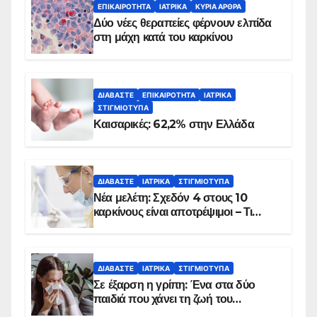
ΕΠΙΚΑΙΡΌΤΗΤΑ
ΙΑΤΡΙΚΆ
ΚΥΡΙΑ ΑΡΘΡΑ
Δύο νέες θεραπείες φέρνουν ελπίδα
στη μάχη κατά του καρκίνου
ΔΙΑΒΆΣΤΕ
ΕΠΙΚΑΙΡΌΤΗΤΑ
ΙΑΤΡΙΚΆ
ΣΤΙΓΜΙΌΤΥΠΑ
Καισαρικές: 62,2% στην Ελλάδα
ΔΙΑΒΆΣΤΕ
ΙΑΤΡΙΚΆ
ΣΤΙΓΜΙΌΤΥΠΑ
Νέα μελέτη: Σχεδόν 4 στους 10
καρκίνους είναι αποτρέψιμοι – Τι
δείχνουν τα στοιχεία
ΔΙΑΒΆΣΤΕ
ΙΑΤΡΙΚΆ
ΣΤΙΓΜΙΌΤΥΠΑ
Σε έξαρση η γρίπη: Ένα στα δύο
παιδιά που χάνει τη ζωή του
αντιμετωπίζει υποκείμενο νόσημα –