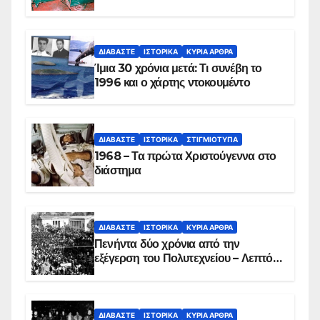
των ηρώων στα Ίμια, πριν τη
συντριβή του ελικοπτέρου
ΔΙΑΒΆΣΤΕ
ΙΣΤΟΡΙΚΆ
ΚΥΡΙΑ ΑΡΘΡΑ
Ίμια 30 χρόνια μετά: Τι συνέβη το
1996 και ο χάρτης ντοκουμέντο
ΔΙΑΒΆΣΤΕ
ΙΣΤΟΡΙΚΆ
ΣΤΙΓΜΙΌΤΥΠΑ
1968 – Τα πρώτα Χριστούγεννα στο
διάστημα
ΔΙΑΒΆΣΤΕ
ΙΣΤΟΡΙΚΆ
ΚΥΡΙΑ ΑΡΘΡΑ
Πενήντα δύο χρόνια από την
εξέγερση του Πολυτεχνείου – Λεπτό
προς λεπτό η εισβολή – ΦΩΤΟ και
ΒΙΝΤΕΟ
ΔΙΑΒΆΣΤΕ
ΙΣΤΟΡΙΚΆ
ΚΥΡΙΑ ΑΡΘΡΑ