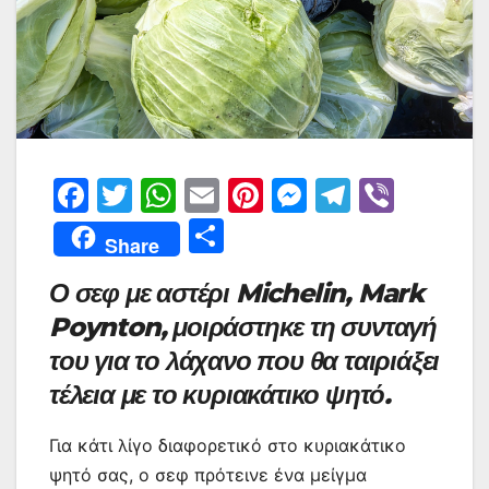
F
T
W
E
Pi
M
T
Vi
a
w
h
m
nt
e
el
b
Μ
Share
c
itt
at
ai
er
s
e
er
οι
Ο σεφ με αστέρι Michelin, Mark
e
er
s
l
e
s
gr
ρ
Poynton, μοιράστηκε τη συνταγή
b
A
st
e
a
α
του για το λάχανο που θα ταιριάξει
o
p
n
m
σ
τέλεια με το κυριακάτικο ψητό.
o
p
g
τε
k
er
ίτ
Για κάτι λίγο διαφορετικό στο κυριακάτικο
ε
ψητό σας, ο σεφ πρότεινε ένα μείγμα