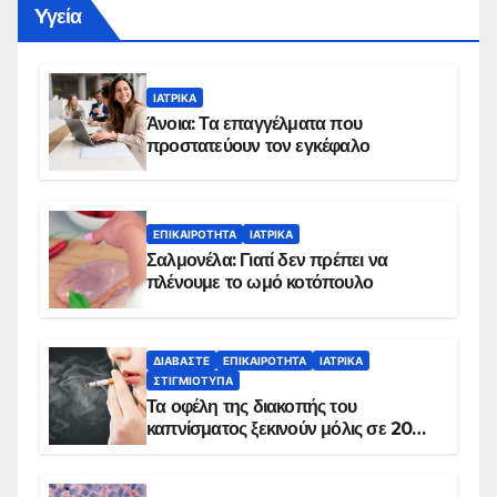
Yγεία
ΙΑΤΡΙΚΆ
Άνοια: Τα επαγγέλματα που
προστατεύουν τον εγκέφαλο
ΕΠΙΚΑΙΡΌΤΗΤΑ
ΙΑΤΡΙΚΆ
Σαλμονέλα: Γιατί δεν πρέπει να
πλένουμε το ωμό κοτόπουλο
ΔΙΑΒΆΣΤΕ
ΕΠΙΚΑΙΡΌΤΗΤΑ
ΙΑΤΡΙΚΆ
ΣΤΙΓΜΙΌΤΥΠΑ
Τα οφέλη της διακοπής του
καπνίσματος ξεκινούν μόλις σε 20
λεπτά