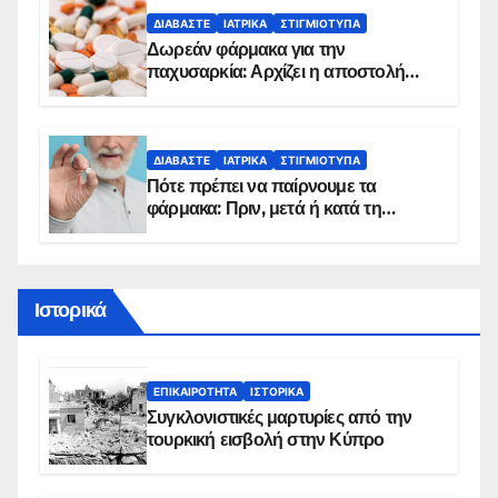
ΔΙΑΒΆΣΤΕ
ΙΑΤΡΙΚΆ
ΣΤΙΓΜΙΌΤΥΠΑ
Δωρεάν φάρμακα για την
παχυσαρκία: Αρχίζει η αποστολή
sms για τους δικαιούχους – Οι
προϋποθέσεις ένταξης στο
πρόγραμμα
ΔΙΑΒΆΣΤΕ
ΙΑΤΡΙΚΆ
ΣΤΙΓΜΙΌΤΥΠΑ
Πότε πρέπει να παίρνουμε τα
φάρμακα: Πριν, μετά ή κατά τη
διάρκεια του φαγητού;
Ιστορικά
ΕΠΙΚΑΙΡΌΤΗΤΑ
ΙΣΤΟΡΙΚΆ
Συγκλονιστικές μαρτυρίες από την
τουρκική εισβολή στην Κύπρο