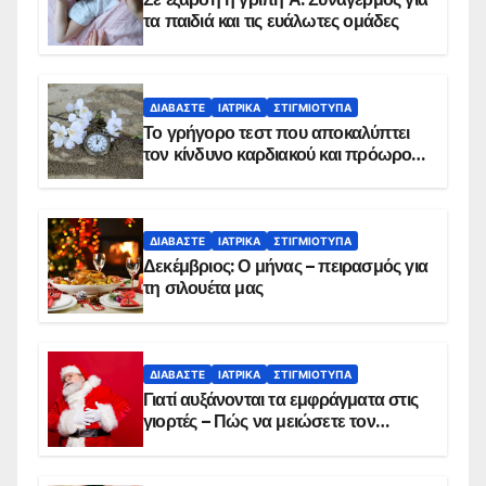
τα παιδιά και τις ευάλωτες ομάδες
ΔΙΑΒΆΣΤΕ
ΙΑΤΡΙΚΆ
ΣΤΙΓΜΙΌΤΥΠΑ
Το γρήγορο τεστ που αποκαλύπτει
τον κίνδυνο καρδιακού και πρόωρου
θανάτου
ΔΙΑΒΆΣΤΕ
ΙΑΤΡΙΚΆ
ΣΤΙΓΜΙΌΤΥΠΑ
Δεκέμβριος: Ο μήνας – πειρασμός για
τη σιλουέτα μας
ΔΙΑΒΆΣΤΕ
ΙΑΤΡΙΚΆ
ΣΤΙΓΜΙΌΤΥΠΑ
Γιατί αυξάνονται τα εμφράγματα στις
γιορτές – Πώς να μειώσετε τον
κίνδυνο, σύμφωνα με καρδιολόγο