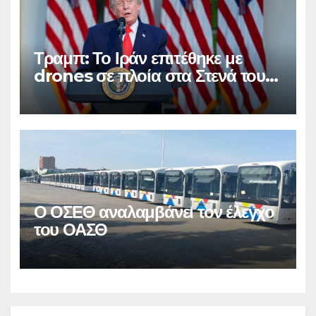
Τραμπ: Το Ιράν επιτέθηκε με
drones σε πλοία στα Στενά του
Ορμούζ
Ο ΟΣΕΘ αναλαμβάνει τον έλεγχο
του ΟΑΣΘ