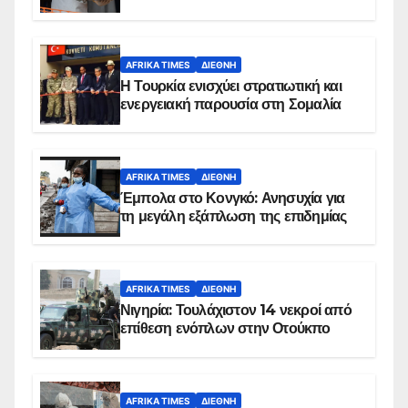
AFRIKA TIMES
ΔΙΕΘΝΉ
Η Τουρκία ενισχύει στρατιωτική και
ενεργειακή παρουσία στη Σομαλία
AFRIKA TIMES
ΔΙΕΘΝΉ
Έμπολα στο Κονγκό: Ανησυχία για
τη μεγάλη εξάπλωση της επιδημίας
AFRIKA TIMES
ΔΙΕΘΝΉ
Νιγηρία: Τουλάχιστον 14 νεκροί από
επίθεση ενόπλων στην Οτούκπο
AFRIKA TIMES
ΔΙΕΘΝΉ