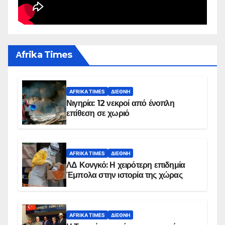
Αfrika Times
AFRIKA TIMES
ΔΙΕΘΝΉ
Νιγηρία: 12 νεκροί από ένοπλη
επίθεση σε χωριό
AFRIKA TIMES
ΔΙΕΘΝΉ
ΛΔ Κονγκό: Η χειρότερη επιδημία
Έμπολα στην ιστορία της χώρας
AFRIKA TIMES
ΔΙΕΘΝΉ