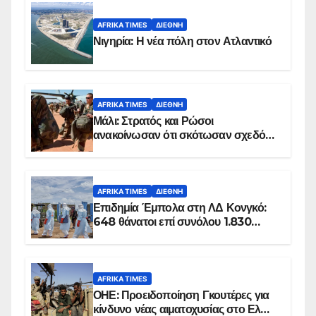
AFRIKA TIMES
ΔΙΕΘΝΉ
Νιγηρία: Η νέα πόλη στον Ατλαντικό
AFRIKA TIMES
ΔΙΕΘΝΉ
Μάλι: Στρατός και Ρώσοι
ανακοίνωσαν ότι σκότωσαν σχεδόν
100 τζιχαντιστές
AFRIKA TIMES
ΔΙΕΘΝΉ
Επιδημία Έμπολα στη ΛΔ Κονγκό:
648 θάνατοι επί συνόλου 1.830
επιβεβαιωμένων κρουσμάτων
AFRIKA TIMES
ΟΗΕ: Προειδοποίηση Γκουτέρες για
κίνδυνο νέας αιματοχυσίας στο Ελ