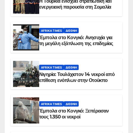
Η Τουρκία ενισχύει στρατιωτική και
ενεργειακή παρουσία στη Σομαλία
AFRIKA TIMES
ΔΙΕΘΝΉ
Έμπολα στο Κονγκό: Ανησυχία για
τη μεγάλη εξάπλωση της επιδημίας
AFRIKA TIMES
ΔΙΕΘΝΉ
Νιγηρία: Τουλάχιστον 14 νεκροί από
επίθεση ενόπλων στην Οτούκπο
AFRIKA TIMES
ΔΙΕΘΝΉ
Έμπολα στο Κονγκό: Ξεπέρασαν
τους 1.350 οι νεκροί