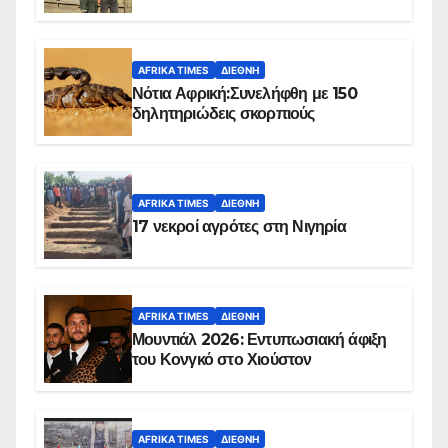
Ομπέιντ του Σουδάν
AFRIKA TIMES
ΔΙΕΘΝΉ
Νότια Αφρική:Συνελήφθη με 150
δηλητηριώδεις σκορπιούς
AFRIKA TIMES
ΔΙΕΘΝΉ
17 νεκροί αγρότες στη Νιγηρία
AFRIKA TIMES
ΔΙΕΘΝΉ
Μουντιάλ 2026: Εντυπωσιακή άφιξη
του Κονγκό στο Χιούστον
AFRIKA TIMES
ΔΙΕΘΝΉ