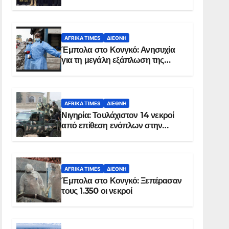
Σομαλία
AFRIKA TIMES
ΔΙΕΘΝΉ
Έμπολα στο Κονγκό: Ανησυχία
για τη μεγάλη εξάπλωση της
επιδημίας
AFRIKA TIMES
ΔΙΕΘΝΉ
Νιγηρία: Τουλάχιστον 14 νεκροί
από επίθεση ενόπλων στην
Οτούκπο
AFRIKA TIMES
ΔΙΕΘΝΉ
Έμπολα στο Κονγκό: Ξεπέρασαν
τους 1.350 οι νεκροί