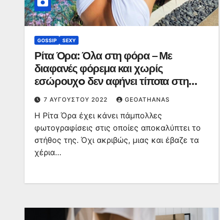
GOSSIP
SEXY
Ρίτα Όρα: Όλα στη φόρα – Με
διαφανές φόρεμα και χωρίς
εσώρουχo δεν αφήνει τίποτα στη
φαντασία (φώτο)
7 ΑΥΓΟΎΣΤΟΥ 2022
GEOATHANAS
Η Ρίτα Όρα έχει κάνει πάμπολλες
φωτογραφίσεις στις οποίες αποκαλύπτει το
στήθος της. Όχι ακριβώς, μιας και έβαζε τα
χέρια…