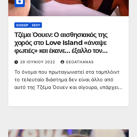
GOSSIP
SEXY
Τζέμα Όουεν: Ο αισθησιακός της
χορός στο Love Island «άναψε
φωτιές» και έκανε… έξαλλο τον
πατέρα της
29 ΙΟΥΝΊΟΥ 2022
GEOATHANAS
Το όνομα που πρωταγωνιστεί στα ταμπλόιντ
το τελευταίο διάστημα δεν είναι άλλο από
αυτό της Τζέμα Όουεν και σίγουρα, υπάρχει…