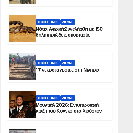
Ελ Ομπέιντ του Σουδάν
AFRIKA TIMES
ΔΙΕΘΝΉ
Νότια Αφρική:Συνελήφθη με 150
δηλητηριώδεις σκορπιούς
AFRIKA TIMES
ΔΙΕΘΝΉ
17 νεκροί αγρότες στη Νιγηρία
AFRIKA TIMES
ΔΙΕΘΝΉ
Μουντιάλ 2026: Εντυπωσιακή
άφιξη του Κονγκό στο Χιούστον