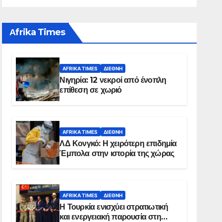
Αfrika Times
AFRIKA TIMES
ΔΙΕΘΝΉ
Νιγηρία: 12 νεκροί από ένοπλη
επίθεση σε χωριό
AFRIKA TIMES
ΔΙΕΘΝΉ
ΛΔ Κονγκό: Η χειρότερη επιδημία
Έμπολα στην ιστορία της χώρας
AFRIKA TIMES
ΔΙΕΘΝΉ
Η Τουρκία ενισχύει στρατιωτική
και ενεργειακή παρουσία στη