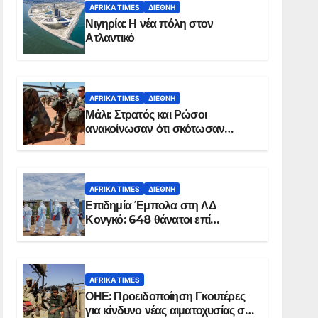
AFRIKA TIMES
ΔΙΕΘΝΉ
Νιγηρία: Η νέα πόλη στον
Ατλαντικό
AFRIKA TIMES
ΔΙΕΘΝΉ
Μάλι: Στρατός και Ρώσοι
ανακοίνωσαν ότι σκότωσαν
σχεδόν 100 τζιχαντιστές
AFRIKA TIMES
ΔΙΕΘΝΉ
Επιδημία Έμπολα στη ΛΔ
Κονγκό: 648 θάνατοι επί
συνόλου 1.830 επιβεβαιωμένων
κρουσμάτων
AFRIKA TIMES
ΟΗΕ: Προειδοποίηση Γκουτέρες
για κίνδυνο νέας αιματοχυσίας στο