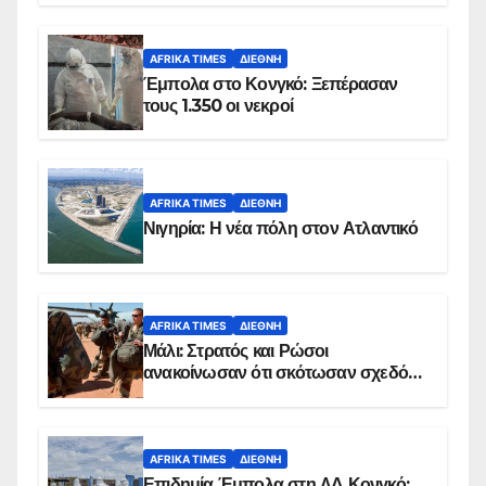
AFRIKA TIMES
ΔΙΕΘΝΉ
Έμπολα στο Κονγκό: Ξεπέρασαν
τους 1.350 οι νεκροί
AFRIKA TIMES
ΔΙΕΘΝΉ
Νιγηρία: Η νέα πόλη στον Ατλαντικό
AFRIKA TIMES
ΔΙΕΘΝΉ
Μάλι: Στρατός και Ρώσοι
ανακοίνωσαν ότι σκότωσαν σχεδόν
100 τζιχαντιστές
AFRIKA TIMES
ΔΙΕΘΝΉ
Επιδημία Έμπολα στη ΛΔ Κονγκό: