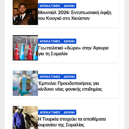
AFRIKA TIMES
ΔΙΕΘΝΉ
Μουντιάλ 2026: Εντυπωσιακή άφιξη
του Κονγκό στο Χιούστον
AFRIKA TIMES
ΔΙΕΘΝΉ
Γεωπολιτικό «δώρο» στην Άγκυρα
για τη Σομαλία
AFRIKA TIMES
ΔΙΕΘΝΉ
Έμπολα: Προειδοποιήσεις για
κίνδυνο νέας φονικής επιδημίας
AFRIKA TIMES
ΔΙΕΘΝΉ
Η Τουρκία στοχεύει τα αποθέματα
ουρανίου της Σομαλίας