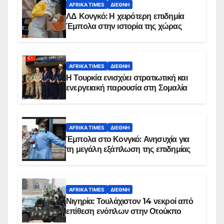
AFRIKA TIMES
ΔΙΕΘΝΉ
ΛΔ Κονγκό: Η χειρότερη επιδημία
Έμπολα στην ιστορία της χώρας
AFRIKA TIMES
ΔΙΕΘΝΉ
Η Τουρκία ενισχύει στρατιωτική και
ενεργειακή παρουσία στη Σομαλία
AFRIKA TIMES
ΔΙΕΘΝΉ
Έμπολα στο Κονγκό: Ανησυχία για
τη μεγάλη εξάπλωση της επιδημίας
AFRIKA TIMES
ΔΙΕΘΝΉ
Νιγηρία: Τουλάχιστον 14 νεκροί από
επίθεση ενόπλων στην Οτούκπο