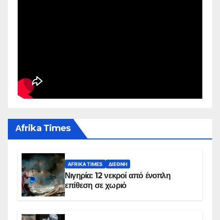
Αfrika Times
AFRIKA TIMES
ΔΙΕΘΝΉ
Νιγηρία: 12 νεκροί από ένοπλη
επίθεση σε χωριό