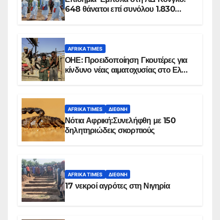
648 θάνατοι επί συνόλου 1.830
επιβεβαιωμένων κρουσμάτων
AFRIKA TIMES
ΟΗΕ: Προειδοποίηση Γκουτέρες για
κίνδυνο νέας αιματοχυσίας στο Ελ
Ομπέιντ του Σουδάν
AFRIKA TIMES
ΔΙΕΘΝΉ
Νότια Αφρική:Συνελήφθη με 150
δηλητηριώδεις σκορπιούς
AFRIKA TIMES
ΔΙΕΘΝΉ
17 νεκροί αγρότες στη Νιγηρία