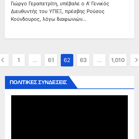
Γιώργο Γεραπετρίτη, υπέβαλε ο Α’ Γενικός
Διευθυντής του ΥΠΕΞ, πρέσβης Ρούσος
Κούνδουρος, λόγω διαφωνιών…
ελιδοποίηση
1
…
61
62
63
…
1,010
άρθρων
ΠΟΛΙΤΙΚΕΣ ΣΥΝΔΕΣΕΙΣ