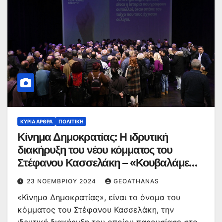
ΚΥΡΙΑ ΑΡΘΡΑ
ΠΟΛΙΤΙΚΉ
Κίνημα Δημοκρατίας: Η ιδρυτική
διακήρυξη του νέου κόμματος του
Στέφανου Κασσελάκη – «Κουβαλάμε
όλο το προοδευτικό DNA αυτού του
23 ΝΟΕΜΒΡΊΟΥ 2024
GEOATHANAS
τόπου»
«Κίνημα Δημοκρατίας», είναι το όνομα του
κόμματος του Στέφανου Κασσελάκη, την