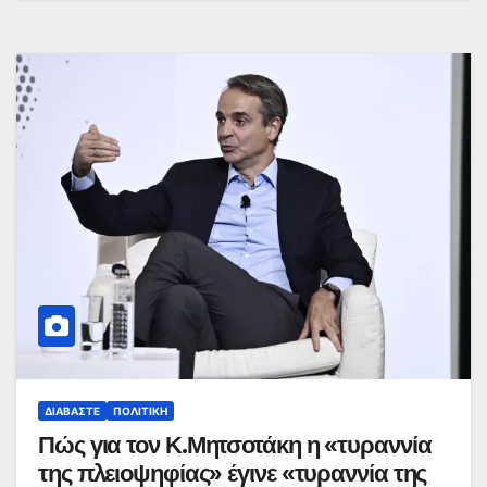
ΔΙΑΒΆΣΤΕ
ΠΟΛΙΤΙΚΉ
Πώς για τον Κ.Μητσοτάκη η «τυραννία
της πλειοψηφίας» έγινε «τυραννία της