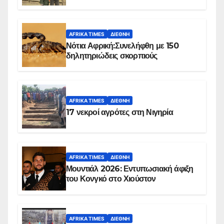
Ομπέιντ του Σουδάν
AFRIKA TIMES
ΔΙΕΘΝΉ
Νότια Αφρική:Συνελήφθη με 150
δηλητηριώδεις σκορπιούς
AFRIKA TIMES
ΔΙΕΘΝΉ
17 νεκροί αγρότες στη Νιγηρία
AFRIKA TIMES
ΔΙΕΘΝΉ
Μουντιάλ 2026: Εντυπωσιακή άφιξη
του Κονγκό στο Χιούστον
AFRIKA TIMES
ΔΙΕΘΝΉ