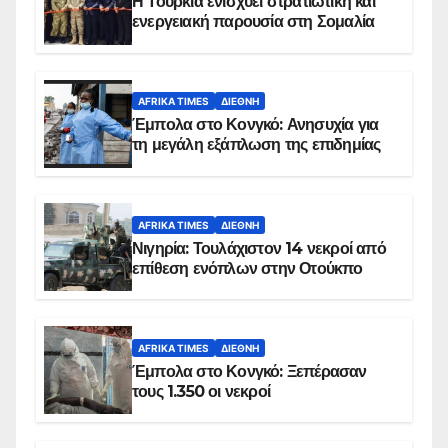
Η Τουρκία ενισχύει στρατιωτική και
ενεργειακή παρουσία στη Σομαλία
AFRIKA TIMES
ΔΙΕΘΝΉ
Έμπολα στο Κονγκό: Ανησυχία για
τη μεγάλη εξάπλωση της επιδημίας
AFRIKA TIMES
ΔΙΕΘΝΉ
Νιγηρία: Τουλάχιστον 14 νεκροί από
επίθεση ενόπλων στην Οτούκπο
AFRIKA TIMES
ΔΙΕΘΝΉ
Έμπολα στο Κονγκό: Ξεπέρασαν
τους 1.350 οι νεκροί