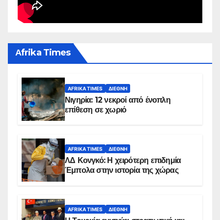
Αfrika Times
AFRIKA TIMES
ΔΙΕΘΝΉ
Νιγηρία: 12 νεκροί από ένοπλη
επίθεση σε χωριό
AFRIKA TIMES
ΔΙΕΘΝΉ
ΛΔ Κονγκό: Η χειρότερη επιδημία
Έμπολα στην ιστορία της χώρας
AFRIKA TIMES
ΔΙΕΘΝΉ