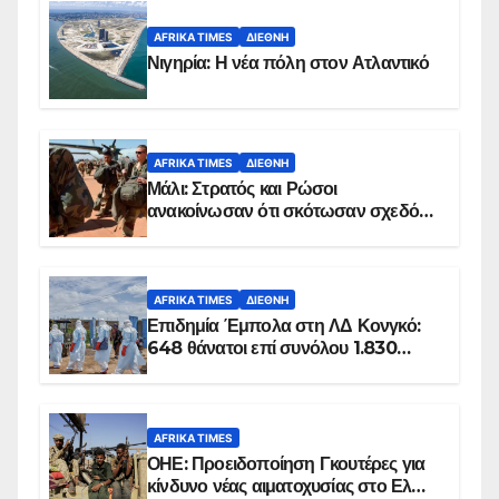
AFRIKA TIMES
ΔΙΕΘΝΉ
Νιγηρία: Η νέα πόλη στον Ατλαντικό
AFRIKA TIMES
ΔΙΕΘΝΉ
Μάλι: Στρατός και Ρώσοι
ανακοίνωσαν ότι σκότωσαν σχεδόν
100 τζιχαντιστές
AFRIKA TIMES
ΔΙΕΘΝΉ
Επιδημία Έμπολα στη ΛΔ Κονγκό:
648 θάνατοι επί συνόλου 1.830
επιβεβαιωμένων κρουσμάτων
AFRIKA TIMES
ΟΗΕ: Προειδοποίηση Γκουτέρες για
κίνδυνο νέας αιματοχυσίας στο Ελ