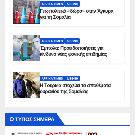
AFRIKA TIMES
ΔΙΕΘΝΉ
Γεωπολιτικό «δώρο» στην Άγκυρα
για τη Σομαλία
AFRIKA TIMES
ΔΙΕΘΝΉ
Έμπολα: Προειδοποιήσεις για
κίνδυνο νέας φονικής επιδημίας
AFRIKA TIMES
ΔΙΕΘΝΉ
Η Τουρκία στοχεύει τα αποθέματα
ουρανίου της Σομαλίας
O ΤΥΠΟΣ ΣΗΜΕΡΑ