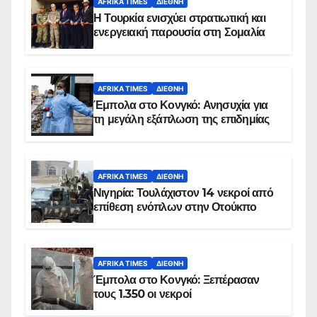
AFRIKA TIMES
ΔΙΕΘΝΉ
Η Τουρκία ενισχύει στρατιωτική και
ενεργειακή παρουσία στη Σομαλία
AFRIKA TIMES
ΔΙΕΘΝΉ
Έμπολα στο Κονγκό: Ανησυχία για
τη μεγάλη εξάπλωση της επιδημίας
AFRIKA TIMES
ΔΙΕΘΝΉ
Νιγηρία: Τουλάχιστον 14 νεκροί από
επίθεση ενόπλων στην Οτούκπο
AFRIKA TIMES
ΔΙΕΘΝΉ
Έμπολα στο Κονγκό: Ξεπέρασαν
τους 1.350 οι νεκροί