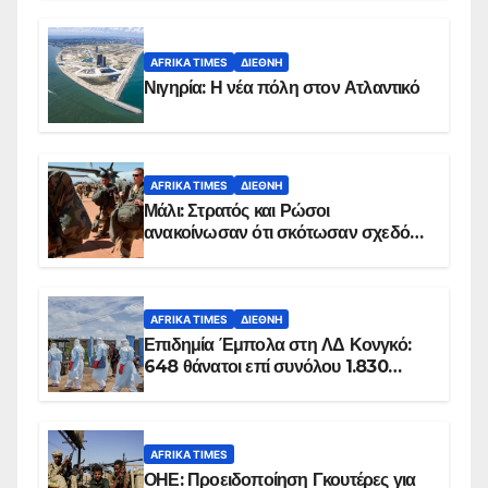
AFRIKA TIMES
ΔΙΕΘΝΉ
Νιγηρία: Η νέα πόλη στον Ατλαντικό
AFRIKA TIMES
ΔΙΕΘΝΉ
Μάλι: Στρατός και Ρώσοι
ανακοίνωσαν ότι σκότωσαν σχεδόν
100 τζιχαντιστές
AFRIKA TIMES
ΔΙΕΘΝΉ
Επιδημία Έμπολα στη ΛΔ Κονγκό:
648 θάνατοι επί συνόλου 1.830
επιβεβαιωμένων κρουσμάτων
AFRIKA TIMES
ΟΗΕ: Προειδοποίηση Γκουτέρες για