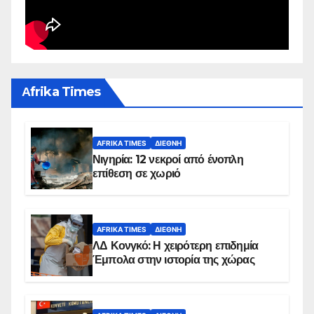
Αfrika Times
AFRIKA TIMES
ΔΙΕΘΝΉ
Νιγηρία: 12 νεκροί από ένοπλη
επίθεση σε χωριό
AFRIKA TIMES
ΔΙΕΘΝΉ
ΛΔ Κονγκό: Η χειρότερη επιδημία
Έμπολα στην ιστορία της χώρας