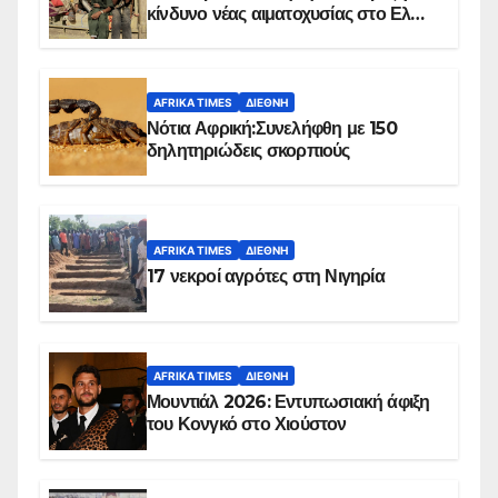
κίνδυνο νέας αιματοχυσίας στο Ελ
Ομπέιντ του Σουδάν
AFRIKA TIMES
ΔΙΕΘΝΉ
Νότια Αφρική:Συνελήφθη με 150
δηλητηριώδεις σκορπιούς
AFRIKA TIMES
ΔΙΕΘΝΉ
17 νεκροί αγρότες στη Νιγηρία
AFRIKA TIMES
ΔΙΕΘΝΉ
Μουντιάλ 2026: Εντυπωσιακή άφιξη
του Κονγκό στο Χιούστον