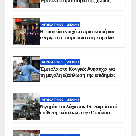
Έμπολα στην ιστορία της χώρας
AFRIKA TIMES
ΔΙΕΘΝΉ
Η Τουρκία ενισχύει στρατιωτική και
ενεργειακή παρουσία στη Σομαλία
AFRIKA TIMES
ΔΙΕΘΝΉ
Έμπολα στο Κονγκό: Ανησυχία για
τη μεγάλη εξάπλωση της επιδημίας
AFRIKA TIMES
ΔΙΕΘΝΉ
Νιγηρία: Τουλάχιστον 14 νεκροί από
επίθεση ενόπλων στην Οτούκπο