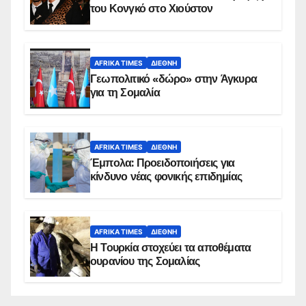
του Κονγκό στο Χιούστον
AFRIKA TIMES
ΔΙΕΘΝΉ
Γεωπολιτικό «δώρο» στην Άγκυρα
για τη Σομαλία
AFRIKA TIMES
ΔΙΕΘΝΉ
Έμπολα: Προειδοποιήσεις για
κίνδυνο νέας φονικής επιδημίας
AFRIKA TIMES
ΔΙΕΘΝΉ
Η Τουρκία στοχεύει τα αποθέματα
ουρανίου της Σομαλίας