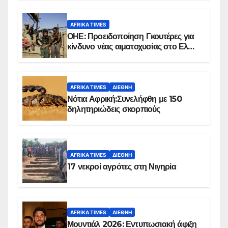
AFRIKA TIMES
ΟΗΕ: Προειδοποίηση Γκουτέρες για
κίνδυνο νέας αιματοχυσίας στο Ελ
Ομπέιντ του Σουδάν
AFRIKA TIMES
ΔΙΕΘΝΉ
Νότια Αφρική:Συνελήφθη με 150
δηλητηριώδεις σκορπιούς
AFRIKA TIMES
ΔΙΕΘΝΉ
17 νεκροί αγρότες στη Νιγηρία
AFRIKA TIMES
ΔΙΕΘΝΉ
Μουντιάλ 2026: Εντυπωσιακή άφιξη