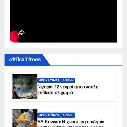
Αfrika Times
AFRIKA TIMES
ΔΙΕΘΝΉ
Νιγηρία: 12 νεκροί από ένοπλη
επίθεση σε χωριό
AFRIKA TIMES
ΔΙΕΘΝΉ
ΛΔ Κονγκό: Η χειρότερη επιδημία