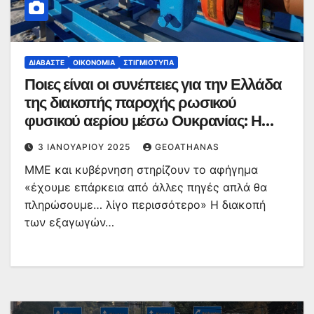
ΔΙΑΒΆΣΤΕ
ΟΙΚΟΝΟΜΊΑ
ΣΤΙΓΜΙΌΤΥΠΑ
Ποιες είναι οι συνέπειες για την Ελλάδα
της διακοπής παροχής ρωσικού
φυσικού αερίου μέσω Ουκρανίας: Η
ακρίβεια θα «γιγαντωθεί»
3 ΙΑΝΟΥΑΡΊΟΥ 2025
GEOATHANAS
ΜΜΕ και κυβέρνηση στηρίζουν το αφήγημα
«έχουμε επάρκεια από άλλες πηγές απλά θα
πληρώσουμε… λίγο περισσότερο» Η διακοπή
των εξαγωγών…