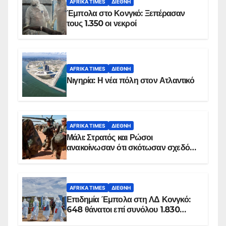
AFRIKA TIMES
ΔΙΕΘΝΉ
Έμπολα στο Κονγκό: Ξεπέρασαν
τους 1.350 οι νεκροί
AFRIKA TIMES
ΔΙΕΘΝΉ
Νιγηρία: Η νέα πόλη στον Ατλαντικό
AFRIKA TIMES
ΔΙΕΘΝΉ
Μάλι: Στρατός και Ρώσοι
ανακοίνωσαν ότι σκότωσαν σχεδόν
100 τζιχαντιστές
AFRIKA TIMES
ΔΙΕΘΝΉ
Επιδημία Έμπολα στη ΛΔ Κονγκό:
648 θάνατοι επί συνόλου 1.830
επιβεβαιωμένων κρουσμάτων