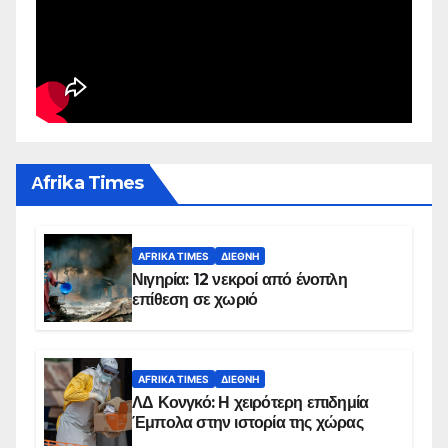
Αfrika Times
AFRIKA TIMES
ΔΙΕΘΝΉ
Νιγηρία: 12 νεκροί από ένοπλη
επίθεση σε χωριό
AFRIKA TIMES
ΔΙΕΘΝΉ
ΛΔ Κονγκό: Η χειρότερη επιδημία
Έμπολα στην ιστορία της χώρας