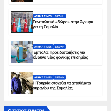
AFRIKA TIMES
ΔΙΕΘΝΉ
Γεωπολιτικό «δώρο» στην Άγκυρα
για τη Σομαλία
AFRIKA TIMES
ΔΙΕΘΝΉ
Έμπολα: Προειδοποιήσεις για
κίνδυνο νέας φονικής επιδημίας
AFRIKA TIMES
ΔΙΕΘΝΉ
Η Τουρκία στοχεύει τα αποθέματα
ουρανίου της Σομαλίας