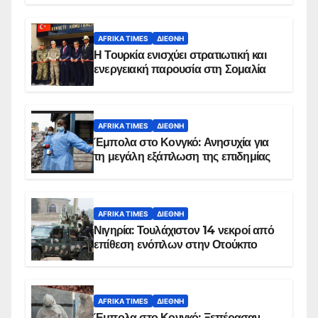
AFRIKA TIMES
ΔΙΕΘΝΉ
Η Τουρκία ενισχύει στρατιωτική και
ενεργειακή παρουσία στη Σομαλία
AFRIKA TIMES
ΔΙΕΘΝΉ
Έμπολα στο Κονγκό: Ανησυχία για
τη μεγάλη εξάπλωση της επιδημίας
AFRIKA TIMES
ΔΙΕΘΝΉ
Νιγηρία: Τουλάχιστον 14 νεκροί από
επίθεση ενόπλων στην Οτούκπο
AFRIKA TIMES
ΔΙΕΘΝΉ
Έμπολα στο Κονγκό: Ξεπέρασαν