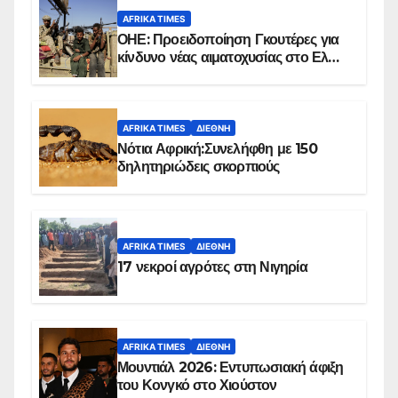
AFRIKA TIMES
ΟΗΕ: Προειδοποίηση Γκουτέρες για
κίνδυνο νέας αιματοχυσίας στο Ελ
Ομπέιντ του Σουδάν
AFRIKA TIMES
ΔΙΕΘΝΉ
Νότια Αφρική:Συνελήφθη με 150
δηλητηριώδεις σκορπιούς
AFRIKA TIMES
ΔΙΕΘΝΉ
17 νεκροί αγρότες στη Νιγηρία
AFRIKA TIMES
ΔΙΕΘΝΉ
Μουντιάλ 2026: Εντυπωσιακή άφιξη
του Κονγκό στο Χιούστον