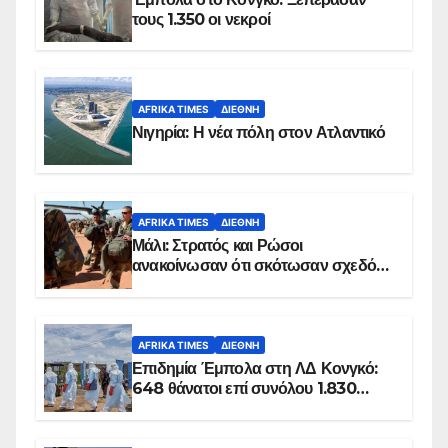
τους 1.350 οι νεκροί
AFRIKA TIMES
ΔΙΕΘΝΉ
Νιγηρία: Η νέα πόλη στον Ατλαντικό
AFRIKA TIMES
ΔΙΕΘΝΉ
Μάλι: Στρατός και Ρώσοι
ανακοίνωσαν ότι σκότωσαν σχεδόν
100 τζιχαντιστές
AFRIKA TIMES
ΔΙΕΘΝΉ
Επιδημία Έμπολα στη ΛΔ Κονγκό:
648 θάνατοι επί συνόλου 1.830
επιβεβαιωμένων κρουσμάτων