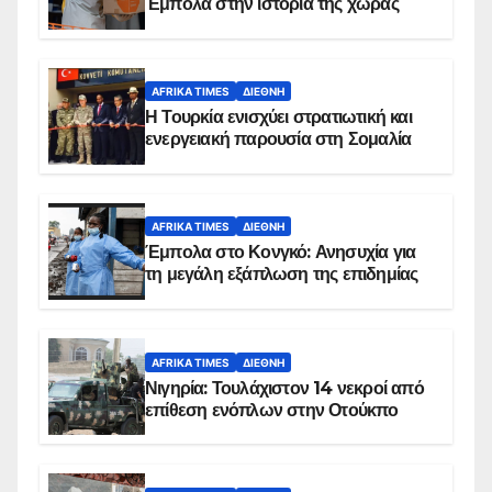
Έμπολα στην ιστορία της χώρας
AFRIKA TIMES
ΔΙΕΘΝΉ
Η Τουρκία ενισχύει στρατιωτική και
ενεργειακή παρουσία στη Σομαλία
AFRIKA TIMES
ΔΙΕΘΝΉ
Έμπολα στο Κονγκό: Ανησυχία για
τη μεγάλη εξάπλωση της επιδημίας
AFRIKA TIMES
ΔΙΕΘΝΉ
Νιγηρία: Τουλάχιστον 14 νεκροί από
επίθεση ενόπλων στην Οτούκπο