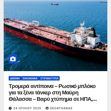
ΔΙΕΘΝΉ
ΟΙΚΟΝΟΜΊΑ
ΣΤΙΓΜΙΌΤΥΠΑ
Τρομερά αντίποινα – Ρωσικό μπλόκο
για τα ξένα τάνκερ στη Μαύρη
Θάλασσα – Βαρύ χτύπημα σε ΗΠΑ,
Ευρώπη – Eνεργειακό κραχ
24 ΙΟΥΛΊΟΥ 2025
GEOATHANAS