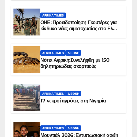
AFRIKA TIMES
ΟΗΕ: Προειδοποίηση Γκουτέρες για
κίνδυνο νέας αιματοχυσίας στο Ελ
Ομπέιντ του Σουδάν
AFRIKA TIMES
ΔΙΕΘΝΉ
Νότια Αφρική:Συνελήφθη με 150
δηλητηριώδεις σκορπιούς
AFRIKA TIMES
ΔΙΕΘΝΉ
17 νεκροί αγρότες στη Νιγηρία
AFRIKA TIMES
ΔΙΕΘΝΉ
Μουντιάλ 2026: Εντυπωσιακή άφιξη