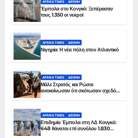
AFRIKA TIMES
ΔΙΕΘΝΉ
Έμπολα στο Κονγκό: Ξεπέρασαν
τους 1.350 οι νεκροί
AFRIKA TIMES
ΔΙΕΘΝΉ
Νιγηρία: Η νέα πόλη στον Ατλαντικό
AFRIKA TIMES
ΔΙΕΘΝΉ
Μάλι: Στρατός και Ρώσοι
ανακοίνωσαν ότι σκότωσαν σχεδόν
100 τζιχαντιστές
AFRIKA TIMES
ΔΙΕΘΝΉ
Επιδημία Έμπολα στη ΛΔ Κονγκό:
648 θάνατοι επί συνόλου 1.830
επιβεβαιωμένων κρουσμάτων