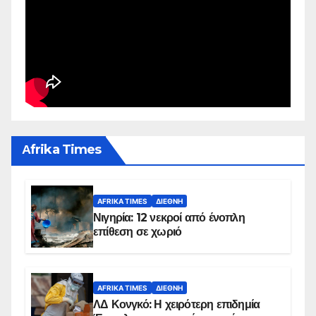
Αfrika Times
AFRIKA TIMES
ΔΙΕΘΝΉ
Νιγηρία: 12 νεκροί από ένοπλη
επίθεση σε χωριό
AFRIKA TIMES
ΔΙΕΘΝΉ
ΛΔ Κονγκό: Η χειρότερη επιδημία