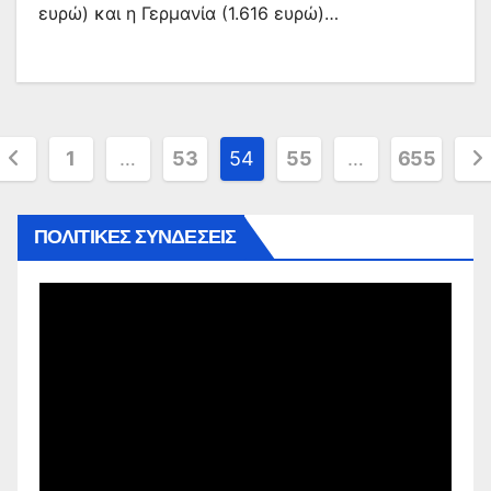
ευρώ) και η Γερμανία (1.616 ευρώ)…
Σελιδοποίηση
1
…
53
54
55
…
655
άρθρων
ΠΟΛΙΤΙΚΕΣ ΣΥΝΔΕΣΕΙΣ