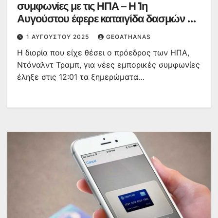
συμφωνίες με τις ΗΠΑ – Η 1η
Αυγούστου έφερε καταιγίδα δασμών σε
δεκάδες χώρες
1 ΑΥΓΟΎΣΤΟΥ 2025
GEOATHANAS
Η διορία που είχε θέσει ο πρόεδρος των ΗΠΑ,
Ντόναλντ Τραμπ, για νέες εμπορικές συμφωνίες
έληξε στις 12:01 τα ξημερώματα…