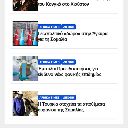
του Κονγκό στο Χιούστον
AFRIKA TIMES
ΔΙΕΘΝΉ
Γεωπολιτικό «δώρο» στην Άγκυρα
για τη Σομαλία
AFRIKA TIMES
ΔΙΕΘΝΉ
Έμπολα: Προειδοποιήσεις για
κίνδυνο νέας φονικής επιδημίας
AFRIKA TIMES
ΔΙΕΘΝΉ
Η Τουρκία στοχεύει τα αποθέματα
ουρανίου της Σομαλίας