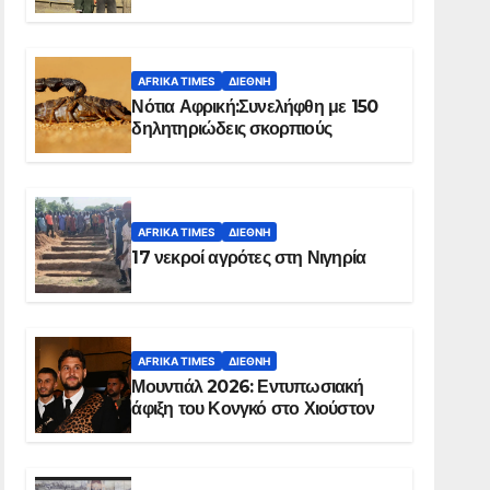
Ελ Ομπέιντ του Σουδάν
AFRIKA TIMES
ΔΙΕΘΝΉ
Νότια Αφρική:Συνελήφθη με 150
δηλητηριώδεις σκορπιούς
AFRIKA TIMES
ΔΙΕΘΝΉ
17 νεκροί αγρότες στη Νιγηρία
AFRIKA TIMES
ΔΙΕΘΝΉ
Μουντιάλ 2026: Εντυπωσιακή
άφιξη του Κονγκό στο Χιούστον