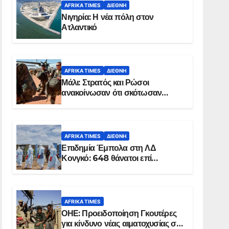
AFRIKA TIMES
ΔΙΕΘΝΉ
Νιγηρία: Η νέα πόλη στον
Ατλαντικό
AFRIKA TIMES
ΔΙΕΘΝΉ
Μάλι: Στρατός και Ρώσοι
ανακοίνωσαν ότι σκότωσαν
σχεδόν 100 τζιχαντιστές
AFRIKA TIMES
ΔΙΕΘΝΉ
Επιδημία Έμπολα στη ΛΔ
Κονγκό: 648 θάνατοι επί
συνόλου 1.830 επιβεβαιωμένων
κρουσμάτων
AFRIKA TIMES
ΟΗΕ: Προειδοποίηση Γκουτέρες
για κίνδυνο νέας αιματοχυσίας στο