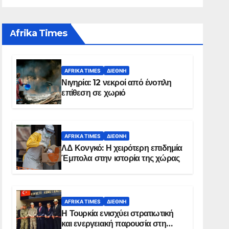
Αfrika Times
AFRIKA TIMES
ΔΙΕΘΝΉ
Νιγηρία: 12 νεκροί από ένοπλη
επίθεση σε χωριό
AFRIKA TIMES
ΔΙΕΘΝΉ
ΛΔ Κονγκό: Η χειρότερη επιδημία
Έμπολα στην ιστορία της χώρας
AFRIKA TIMES
ΔΙΕΘΝΉ
Η Τουρκία ενισχύει στρατιωτική
και ενεργειακή παρουσία στη