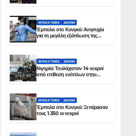
Σομαλία
AFRIKA TIMES
ΔΙΕΘΝΉ
Έμπολα στο Κονγκό: Ανησυχία
για τη μεγάλη εξάπλωση της
επιδημίας
AFRIKA TIMES
ΔΙΕΘΝΉ
Νιγηρία: Τουλάχιστον 14 νεκροί
από επίθεση ενόπλων στην
Οτούκπο
AFRIKA TIMES
ΔΙΕΘΝΉ
Έμπολα στο Κονγκό: Ξεπέρασαν
τους 1.350 οι νεκροί