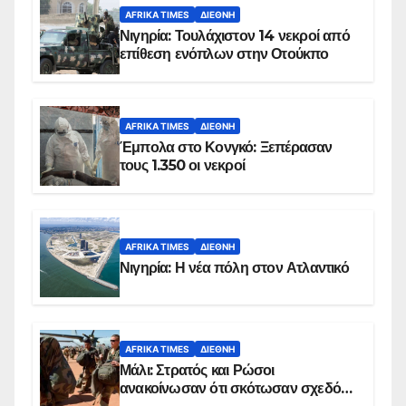
AFRIKA TIMES
ΔΙΕΘΝΉ
Νιγηρία: Τουλάχιστον 14 νεκροί από
επίθεση ενόπλων στην Οτούκπο
AFRIKA TIMES
ΔΙΕΘΝΉ
Έμπολα στο Κονγκό: Ξεπέρασαν
τους 1.350 οι νεκροί
AFRIKA TIMES
ΔΙΕΘΝΉ
Νιγηρία: Η νέα πόλη στον Ατλαντικό
AFRIKA TIMES
ΔΙΕΘΝΉ
Μάλι: Στρατός και Ρώσοι
ανακοίνωσαν ότι σκότωσαν σχεδόν