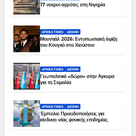
17 νεκροί αγρότες στη Νιγηρία
AFRIKA TIMES
ΔΙΕΘΝΉ
Μουντιάλ 2026: Εντυπωσιακή άφιξη
του Κονγκό στο Χιούστον
AFRIKA TIMES
ΔΙΕΘΝΉ
Γεωπολιτικό «δώρο» στην Άγκυρα
για τη Σομαλία
AFRIKA TIMES
ΔΙΕΘΝΉ
Έμπολα: Προειδοποιήσεις για
κίνδυνο νέας φονικής επιδημίας