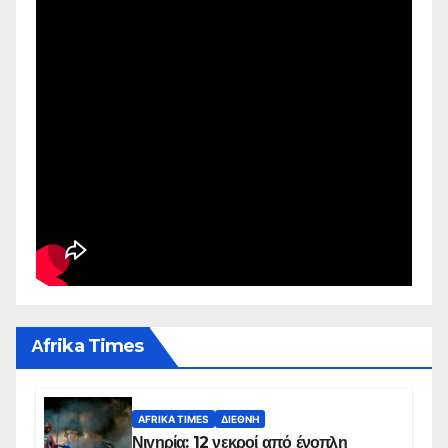
Αfrika Times
AFRIKA TIMES
ΔΙΕΘΝΉ
Νιγηρία: 12 νεκροί από ένοπλη