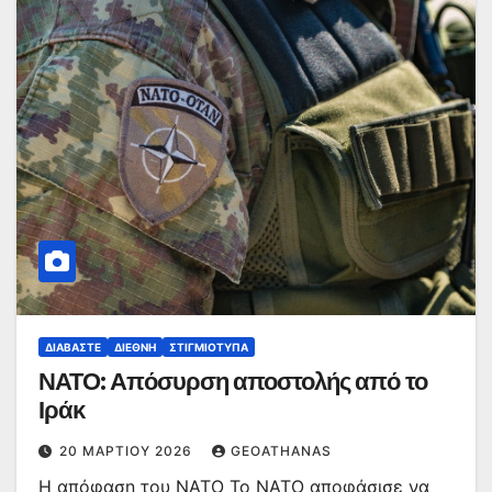
ΔΙΑΒΆΣΤΕ
ΔΙΕΘΝΉ
ΣΤΙΓΜΙΌΤΥΠΑ
ΝΑΤΟ: Απόσυρση αποστολής από το
Ιράκ
20 ΜΑΡΤΊΟΥ 2026
GEOATHANAS
Η απόφαση του ΝΑΤΟ Το ΝΑΤΟ αποφάσισε να