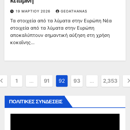
κεταμίνη
19 ΜΑΡΤΊΟΥ 2026
GEOATHANAS
Τα στοιχεία από τα λύματα στην Ευρώπη Νέα
στοιχεία από τα λύματα στην Ευρώπη
αποκαλύπτουν σημαντική αύξηση στη χρήση
κοκαΐνης…
ελιδοποίηση
1
…
91
92
93
…
2,353
ρθρων
ΠΟΛΙΤΙΚΕΣ ΣΥΝΔΕΣΕΙΣ