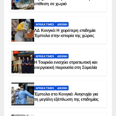
επίθεση σε χωριό
AFRIKA TIMES
ΔΙΕΘΝΉ
ΛΔ Κονγκό: Η χειρότερη επιδημία
Έμπολα στην ιστορία της χώρας
AFRIKA TIMES
ΔΙΕΘΝΉ
Η Τουρκία ενισχύει στρατιωτική και
ενεργειακή παρουσία στη Σομαλία
AFRIKA TIMES
ΔΙΕΘΝΉ
Έμπολα στο Κονγκό: Ανησυχία για
τη μεγάλη εξάπλωση της επιδημίας