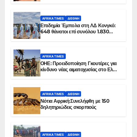
100 τζιχαντιστές
AFRIKA TIMES
ΔΙΕΘΝΉ
Επιδημία Έμπολα στη ΛΔ Κονγκό:
648 θάνατοι επί συνόλου 1.830
επιβεβαιωμένων κρουσμάτων
AFRIKA TIMES
ΟΗΕ: Προειδοποίηση Γκουτέρες για
κίνδυνο νέας αιματοχυσίας στο Ελ
Ομπέιντ του Σουδάν
AFRIKA TIMES
ΔΙΕΘΝΉ
Νότια Αφρική:Συνελήφθη με 150
δηλητηριώδεις σκορπιούς
AFRIKA TIMES
ΔΙΕΘΝΉ