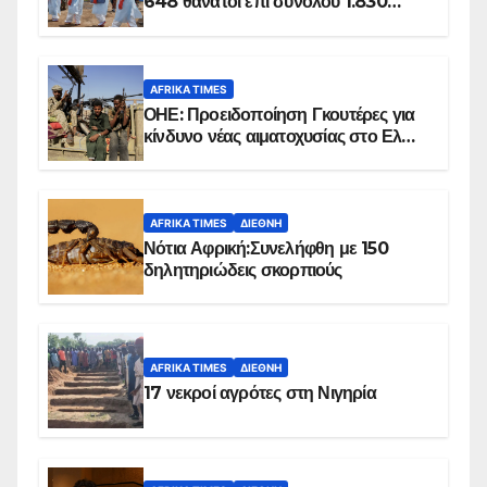
648 θάνατοι επί συνόλου 1.830
επιβεβαιωμένων κρουσμάτων
AFRIKA TIMES
ΟΗΕ: Προειδοποίηση Γκουτέρες για
κίνδυνο νέας αιματοχυσίας στο Ελ
Ομπέιντ του Σουδάν
AFRIKA TIMES
ΔΙΕΘΝΉ
Νότια Αφρική:Συνελήφθη με 150
δηλητηριώδεις σκορπιούς
AFRIKA TIMES
ΔΙΕΘΝΉ
17 νεκροί αγρότες στη Νιγηρία