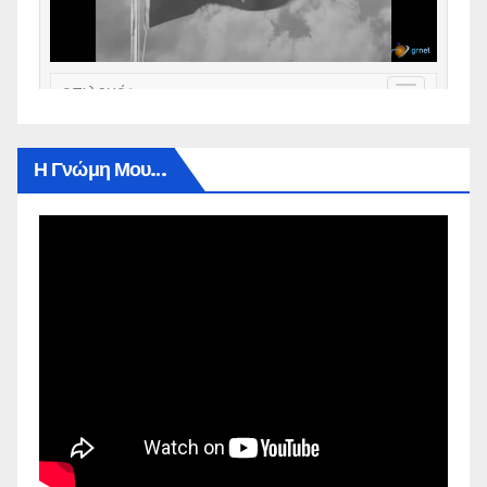
Η Γνώμη Μου…