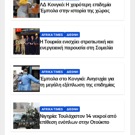
ΛΔ Κονγκό: Η χειρότερη επιδημία
Έμπολα στην ιστορία της χώρας
AFRIKA TIMES
ΔΙΕΘΝΉ
Η Τουρκία ενισχύει στρατιωτική και
ενεργειακή παρουσία στη Σομαλία
AFRIKA TIMES
ΔΙΕΘΝΉ
Έμπολα στο Κονγκό: Ανησυχία για
τη μεγάλη εξάπλωση της επιδημίας
AFRIKA TIMES
ΔΙΕΘΝΉ
Νιγηρία: Τουλάχιστον 14 νεκροί από
επίθεση ενόπλων στην Οτούκπο