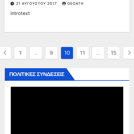
21 ΑΥΓΟΎΣΤΟΥ 2017
GEOATH
introtext
Σελιδοποίηση
1
…
9
10
11
…
15
άρθρων
ΠΟΛΙΤΙΚΕΣ ΣΥΝΔΕΣΕΙΣ