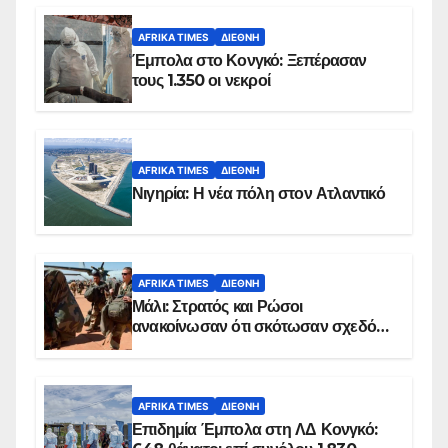
AFRIKA TIMES
ΔΙΕΘΝΉ
Έμπολα στο Κονγκό: Ξεπέρασαν
τους 1.350 οι νεκροί
AFRIKA TIMES
ΔΙΕΘΝΉ
Νιγηρία: Η νέα πόλη στον Ατλαντικό
AFRIKA TIMES
ΔΙΕΘΝΉ
Μάλι: Στρατός και Ρώσοι
ανακοίνωσαν ότι σκότωσαν σχεδόν
100 τζιχαντιστές
AFRIKA TIMES
ΔΙΕΘΝΉ
Επιδημία Έμπολα στη ΛΔ Κονγκό: