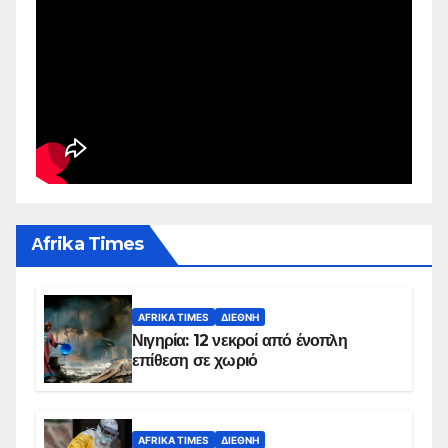
Αfrika Times
AFRIKA TIMES
ΔΙΕΘΝΉ
Νιγηρία: 12 νεκροί από ένοπλη
επίθεση σε χωριό
AFRIKA TIMES
ΔΙΕΘΝΉ