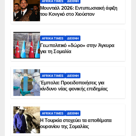
AFRIKA TIMES
ΔΙΕΘΝΉ
Μουντιάλ 2026: Εντυπωσιακή άφιξη
του Κονγκό στο Χιούστον
AFRIKA TIMES
ΔΙΕΘΝΉ
Γεωπολιτικό «δώρο» στην Άγκυρα
για τη Σομαλία
AFRIKA TIMES
ΔΙΕΘΝΉ
Έμπολα: Προειδοποιήσεις για
κίνδυνο νέας φονικής επιδημίας
AFRIKA TIMES
ΔΙΕΘΝΉ
Η Τουρκία στοχεύει τα αποθέματα
ουρανίου της Σομαλίας