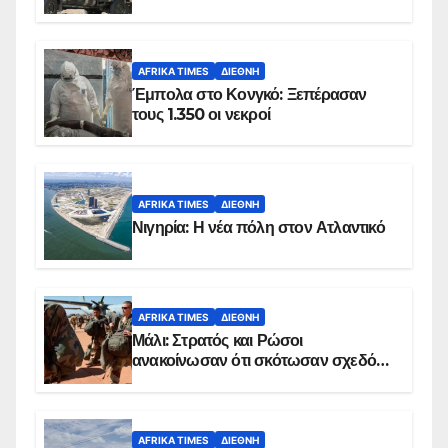
AFRIKA TIMES
ΔΙΕΘΝΉ
Έμπολα στο Κονγκό: Ξεπέρασαν
τους 1.350 οι νεκροί
AFRIKA TIMES
ΔΙΕΘΝΉ
Νιγηρία: Η νέα πόλη στον Ατλαντικό
AFRIKA TIMES
ΔΙΕΘΝΉ
Μάλι: Στρατός και Ρώσοι
ανακοίνωσαν ότι σκότωσαν σχεδόν
100 τζιχαντιστές
AFRIKA TIMES
ΔΙΕΘΝΉ