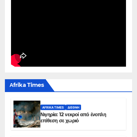
Αfrika Times
AFRIKA TIMES
ΔΙΕΘΝΉ
Νιγηρία: 12 νεκροί από ένοπλη
επίθεση σε χωριό