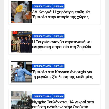
AFRIKA TIMES
ΔΙΕΘΝΉ
ΛΔ Κονγκό: Η χειρότερη επιδημία
Έμπολα στην ιστορία της χώρας
AFRIKA TIMES
ΔΙΕΘΝΉ
Η Τουρκία ενισχύει στρατιωτική και
ενεργειακή παρουσία στη Σομαλία
AFRIKA TIMES
ΔΙΕΘΝΉ
Έμπολα στο Κονγκό: Ανησυχία για
τη μεγάλη εξάπλωση της επιδημίας
AFRIKA TIMES
ΔΙΕΘΝΉ
Νιγηρία: Τουλάχιστον 14 νεκροί από
επίθεση ενόπλων στην Οτούκπο