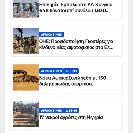
Επιδημία Έμπολα στη ΛΔ Κονγκό:
648 θάνατοι επί συνόλου 1.830
επιβεβαιωμένων κρουσμάτων
AFRIKA TIMES
ΟΗΕ: Προειδοποίηση Γκουτέρες για
κίνδυνο νέας αιματοχυσίας στο Ελ
Ομπέιντ του Σουδάν
AFRIKA TIMES
ΔΙΕΘΝΉ
Νότια Αφρική:Συνελήφθη με 150
δηλητηριώδεις σκορπιούς
AFRIKA TIMES
ΔΙΕΘΝΉ
17 νεκροί αγρότες στη Νιγηρία