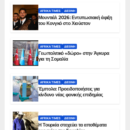
AFRIKA TIMES
ΔΙΕΘΝΉ
Μουντιάλ 2026: Εντυπωσιακή άφιξη
του Κονγκό στο Χιούστον
AFRIKA TIMES
ΔΙΕΘΝΉ
Γεωπολιτικό «δώρο» στην Άγκυρα
για τη Σομαλία
AFRIKA TIMES
ΔΙΕΘΝΉ
Έμπολα: Προειδοποιήσεις για
κίνδυνο νέας φονικής επιδημίας
AFRIKA TIMES
ΔΙΕΘΝΉ
Η Τουρκία στοχεύει τα αποθέματα