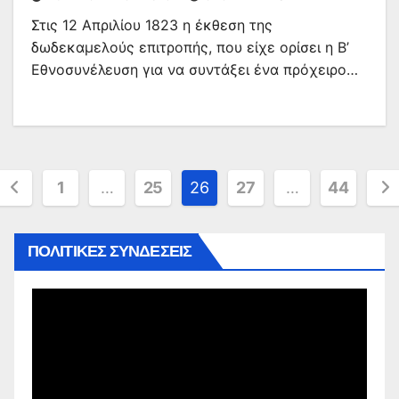
Στις 12 Απριλίου 1823 η έκθεση της
δωδεκαμελούς επιτροπής, που είχε ορίσει η Β’
Εθνοσυνέλευση για να συντάξει ένα πρόχειρο…
Σελιδοποίηση
1
…
25
26
27
…
44
άρθρων
ΠΟΛΙΤΙΚΕΣ ΣΥΝΔΕΣΕΙΣ