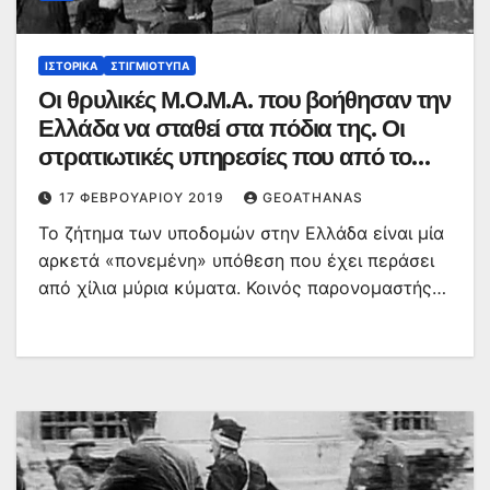
ΙΣΤΟΡΙΚΆ
ΣΤΙΓΜΙΌΤΥΠΑ
Οι θρυλικές Μ.Ο.Μ.Α. που βοήθησαν την
Ελλάδα να σταθεί στα πόδια της. Οι
στρατιωτικές υπηρεσίες που από το
μηδέν έχτισαν υποδομές
17 ΦΕΒΡΟΥΑΡΊΟΥ 2019
GEOATHANAS
Το ζήτημα των υποδομών στην Ελλάδα είναι μία
αρκετά «πονεμένη» υπόθεση που έχει περάσει
από χίλια μύρια κύματα. Κοινός παρονομαστής…