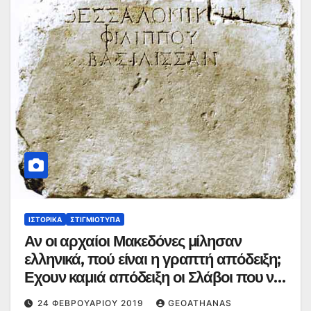
ΙΣΤΟΡΙΚΆ
ΣΤΙΓΜΙΌΤΥΠΑ
Αν οι αρχαίοι Μακεδόνες μίλησαν
ελληνικά, πού είναι η γραπτή απόδειξη;
Εχουν καμιά απόδειξη οι Σλάβοι που να
ανατρέπουν αυτό;
24 ΦΕΒΡΟΥΑΡΊΟΥ 2019
GEOATHANAS