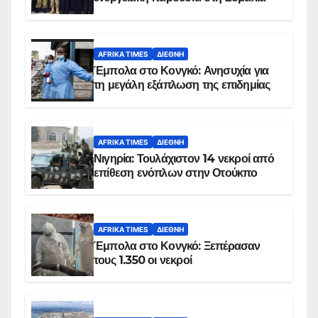
AFRIKA TIMES
ΔΙΕΘΝΉ
Έμπολα στο Κονγκό: Ανησυχία για
τη μεγάλη εξάπλωση της επιδημίας
AFRIKA TIMES
ΔΙΕΘΝΉ
Νιγηρία: Τουλάχιστον 14 νεκροί από
επίθεση ενόπλων στην Οτούκπο
AFRIKA TIMES
ΔΙΕΘΝΉ
Έμπολα στο Κονγκό: Ξεπέρασαν
τους 1.350 οι νεκροί