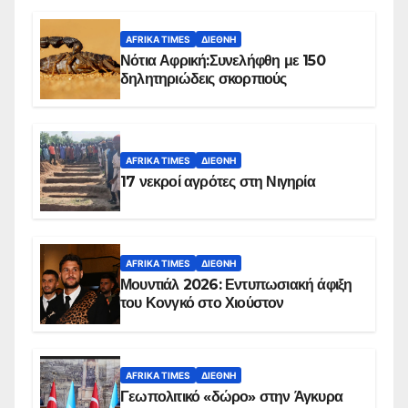
AFRIKA TIMES
ΔΙΕΘΝΉ
Νότια Αφρική:Συνελήφθη με 150
δηλητηριώδεις σκορπιούς
AFRIKA TIMES
ΔΙΕΘΝΉ
17 νεκροί αγρότες στη Νιγηρία
AFRIKA TIMES
ΔΙΕΘΝΉ
Μουντιάλ 2026: Εντυπωσιακή άφιξη
του Κονγκό στο Χιούστον
AFRIKA TIMES
ΔΙΕΘΝΉ
Γεωπολιτικό «δώρο» στην Άγκυρα