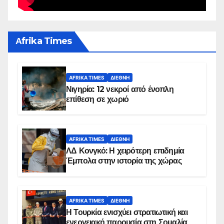
Αfrika Times
AFRIKA TIMES
ΔΙΕΘΝΉ
Νιγηρία: 12 νεκροί από ένοπλη
επίθεση σε χωριό
AFRIKA TIMES
ΔΙΕΘΝΉ
ΛΔ Κονγκό: Η χειρότερη επιδημία
Έμπολα στην ιστορία της χώρας
AFRIKA TIMES
ΔΙΕΘΝΉ
Η Τουρκία ενισχύει στρατιωτική και
ενεργειακή παρουσία στη Σομαλία