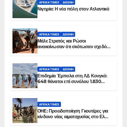
AFRIKA TIMES
ΔΙΕΘΝΉ
Νιγηρία: Η νέα πόλη στον Ατλαντικό
AFRIKA TIMES
ΔΙΕΘΝΉ
Μάλι: Στρατός και Ρώσοι
ανακοίνωσαν ότι σκότωσαν σχεδόν
100 τζιχαντιστές
AFRIKA TIMES
ΔΙΕΘΝΉ
Επιδημία Έμπολα στη ΛΔ Κονγκό:
648 θάνατοι επί συνόλου 1.830
επιβεβαιωμένων κρουσμάτων
AFRIKA TIMES
ΟΗΕ: Προειδοποίηση Γκουτέρες για
κίνδυνο νέας αιματοχυσίας στο Ελ
Ομπέιντ του Σουδάν