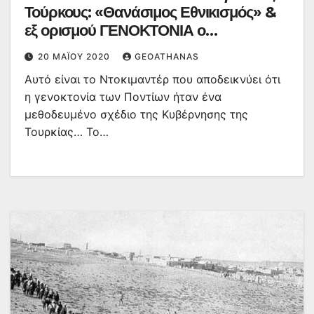
Τούρκους: «Θανάσιμος Εθνικισμός» &
εξ ορισμού ΓΕΝΟΚΤΟΝΙΑ ο
κατάπτυστος απολογισμός των
20 ΜΑΪ́ΟΥ 2020
GEOATHANAS
Τούρκων…(ΒΙΝΤΕΟ)
Αυτό είναι το Ντοκιμαντέρ που αποδεικνύει ότι
η γενοκτονία των Ποντίων ήταν ένα
μεθοδευμένο σχέδιο της Κυβέρνησης της
Τουρκίας… Το…