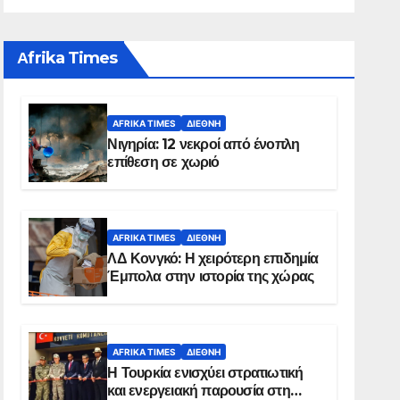
Αfrika Times
AFRIKA TIMES
ΔΙΕΘΝΉ
Νιγηρία: 12 νεκροί από ένοπλη
επίθεση σε χωριό
AFRIKA TIMES
ΔΙΕΘΝΉ
ΛΔ Κονγκό: Η χειρότερη επιδημία
Έμπολα στην ιστορία της χώρας
AFRIKA TIMES
ΔΙΕΘΝΉ
Η Τουρκία ενισχύει στρατιωτική
και ενεργειακή παρουσία στη