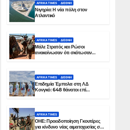
AFRIKA TIMES
ΔΙΕΘΝΉ
Νιγηρία: Η νέα πόλη στον
Ατλαντικό
AFRIKA TIMES
ΔΙΕΘΝΉ
Μάλι: Στρατός και Ρώσοι
ανακοίνωσαν ότι σκότωσαν
σχεδόν 100 τζιχαντιστές
AFRIKA TIMES
ΔΙΕΘΝΉ
Επιδημία Έμπολα στη ΛΔ
Κονγκό: 648 θάνατοι επί
συνόλου 1.830 επιβεβαιωμένων
κρουσμάτων
AFRIKA TIMES
ΟΗΕ: Προειδοποίηση Γκουτέρες
για κίνδυνο νέας αιματοχυσίας στο