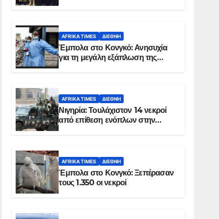
Σομαλία
AFRIKA TIMES
ΔΙΕΘΝΉ
Έμπολα στο Κονγκό: Ανησυχία
για τη μεγάλη εξάπλωση της
επιδημίας
AFRIKA TIMES
ΔΙΕΘΝΉ
Νιγηρία: Τουλάχιστον 14 νεκροί
από επίθεση ενόπλων στην
Οτούκπο
AFRIKA TIMES
ΔΙΕΘΝΉ
Έμπολα στο Κονγκό: Ξεπέρασαν
τους 1.350 οι νεκροί