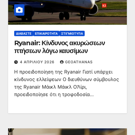
ΔΙΑΒΆΣΤΕ
ΕΠΙΚΑΙΡΌΤΗΤΑ
ΣΤΙΓΜΙΌΤΥΠΑ
Ryanair: Κίνδυνος ακυρώσεων
πτήσεων λόγω καυσίμων
4 ΑΠΡΙΛΊΟΥ 2026
GEOATHANAS
Η προειδοποίηση της Ryanair Γιατί υπάρχει
κίνδυνος ελλείψεων Ο διευθύνων σύμβουλος
της Ryanair Μάικλ Μάικλ Ο’Λίρι,
προειδοποίησε ότι η τροφοδοσία…