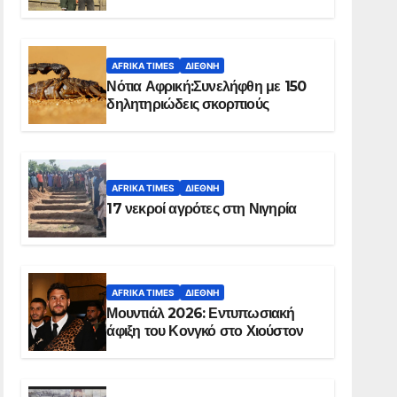
Ελ Ομπέιντ του Σουδάν
AFRIKA TIMES
ΔΙΕΘΝΉ
Νότια Αφρική:Συνελήφθη με 150
δηλητηριώδεις σκορπιούς
AFRIKA TIMES
ΔΙΕΘΝΉ
17 νεκροί αγρότες στη Νιγηρία
AFRIKA TIMES
ΔΙΕΘΝΉ
Μουντιάλ 2026: Εντυπωσιακή
άφιξη του Κονγκό στο Χιούστον