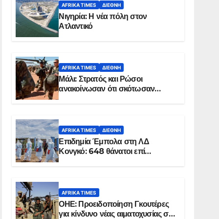
AFRIKA TIMES
ΔΙΕΘΝΉ
Νιγηρία: Η νέα πόλη στον
Ατλαντικό
AFRIKA TIMES
ΔΙΕΘΝΉ
Μάλι: Στρατός και Ρώσοι
ανακοίνωσαν ότι σκότωσαν
σχεδόν 100 τζιχαντιστές
AFRIKA TIMES
ΔΙΕΘΝΉ
Επιδημία Έμπολα στη ΛΔ
Κονγκό: 648 θάνατοι επί
συνόλου 1.830 επιβεβαιωμένων
κρουσμάτων
AFRIKA TIMES
ΟΗΕ: Προειδοποίηση Γκουτέρες
για κίνδυνο νέας αιματοχυσίας στο