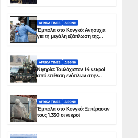
Σομαλία
AFRIKA TIMES
ΔΙΕΘΝΉ
Έμπολα στο Κονγκό: Ανησυχία
για τη μεγάλη εξάπλωση της
επιδημίας
AFRIKA TIMES
ΔΙΕΘΝΉ
Νιγηρία: Τουλάχιστον 14 νεκροί
από επίθεση ενόπλων στην
Οτούκπο
AFRIKA TIMES
ΔΙΕΘΝΉ
Έμπολα στο Κονγκό: Ξεπέρασαν
τους 1.350 οι νεκροί