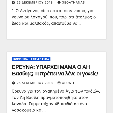
25 ΔΕΚΕΜΒΡΊΟΥ 2018
GEOATHANAS
1. Ο Αντίγονος είπε σε κάποιον νεαρό, γιο
γενναίου λοχαγού, που, παρ’ ότι άτολμος ο
ίδιος και μαλθακός, απαιτούσε να…
ΚΟΙΝΩΝΙΚΆ
ΣΤΙΓΜΙΌΤΥΠΑ
ΕΡΕΥΝΑ: ΥΠΑΡΧΕΙ ΜΑΜΑ Ο ΑΗ
Βασίλης; Τι πρέπει να λένε οι γονείς!
25 ΔΕΚΕΜΒΡΊΟΥ 2018
GEOATH
Έρευνα για τον αγαπημένο Άγιο των παιδιών,
τον Άη Βασίλη πραγματοποιήθηκε στον
Καναδά. Συμμετείχαν 45 παιδιά σε ένα
νοσοκομείο και…