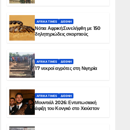
Ελ Ομπέιντ του Σουδάν
AFRIKA TIMES
ΔΙΕΘΝΉ
Νότια Αφρική:Συνελήφθη με 150
δηλητηριώδεις σκορπιούς
AFRIKA TIMES
ΔΙΕΘΝΉ
17 νεκροί αγρότες στη Νιγηρία
AFRIKA TIMES
ΔΙΕΘΝΉ
Μουντιάλ 2026: Εντυπωσιακή
άφιξη του Κονγκό στο Χιούστον