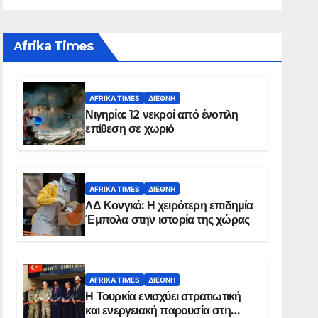
Αfrika Times
AFRIKA TIMES
ΔΙΕΘΝΉ
Νιγηρία: 12 νεκροί από ένοπλη
επίθεση σε χωριό
AFRIKA TIMES
ΔΙΕΘΝΉ
ΛΔ Κονγκό: Η χειρότερη επιδημία
Έμπολα στην ιστορία της χώρας
AFRIKA TIMES
ΔΙΕΘΝΉ
Η Τουρκία ενισχύει στρατιωτική
και ενεργειακή παρουσία στη