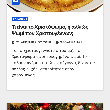
ΚΟΙΝΩΝΙΚΆ
Τί είναι το Χριστόψωμο, ή αλλιώς
Ψωμί των Χριστουγέννων;
21 ΔΕΚΕΜΒΡΊΟΥ 2018
GEOATHANAS
Για το χριστουγεννιάτικο τραπέζι, το
Χριστόψωμο είναι ευλογημένο ψωμί. Το
κόβουν ανήμερα τα Χριστούγεννα, δίνοντας
πολλές ευχές. Απαραίτητος επάνω,
χαραγμένος…