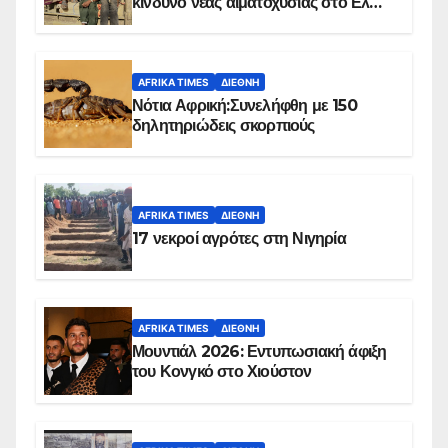
κίνδυνο νέας αιματοχυσίας στο Ελ
Ομπέιντ του Σουδάν
AFRIKA TIMES
ΔΙΕΘΝΉ
Νότια Αφρική:Συνελήφθη με 150
δηλητηριώδεις σκορπιούς
AFRIKA TIMES
ΔΙΕΘΝΉ
17 νεκροί αγρότες στη Νιγηρία
AFRIKA TIMES
ΔΙΕΘΝΉ
Μουντιάλ 2026: Εντυπωσιακή άφιξη
του Κονγκό στο Χιούστον