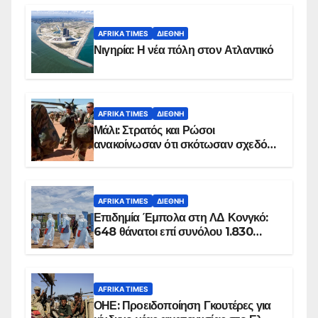
AFRIKA TIMES
ΔΙΕΘΝΉ
Νιγηρία: Η νέα πόλη στον Ατλαντικό
AFRIKA TIMES
ΔΙΕΘΝΉ
Μάλι: Στρατός και Ρώσοι
ανακοίνωσαν ότι σκότωσαν σχεδόν
100 τζιχαντιστές
AFRIKA TIMES
ΔΙΕΘΝΉ
Επιδημία Έμπολα στη ΛΔ Κονγκό:
648 θάνατοι επί συνόλου 1.830
επιβεβαιωμένων κρουσμάτων
AFRIKA TIMES
ΟΗΕ: Προειδοποίηση Γκουτέρες για