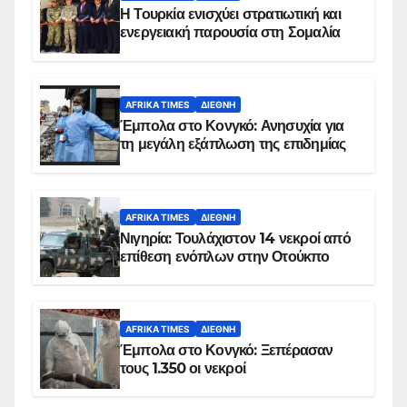
Η Τουρκία ενισχύει στρατιωτική και
ενεργειακή παρουσία στη Σομαλία
AFRIKA TIMES
ΔΙΕΘΝΉ
Έμπολα στο Κονγκό: Ανησυχία για
τη μεγάλη εξάπλωση της επιδημίας
AFRIKA TIMES
ΔΙΕΘΝΉ
Νιγηρία: Τουλάχιστον 14 νεκροί από
επίθεση ενόπλων στην Οτούκπο
AFRIKA TIMES
ΔΙΕΘΝΉ
Έμπολα στο Κονγκό: Ξεπέρασαν
τους 1.350 οι νεκροί