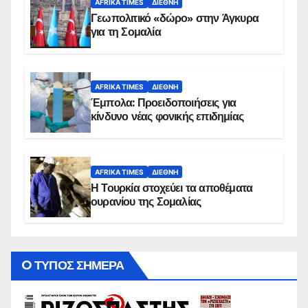
AFRIKA TIMES
ΔΙΕΘΝΉ
Γεωπολιτικό «δώρο» στην Άγκυρα
για τη Σομαλία
AFRIKA TIMES
ΔΙΕΘΝΉ
Έμπολα: Προειδοποιήσεις για
κίνδυνο νέας φονικής επιδημίας
AFRIKA TIMES
ΔΙΕΘΝΉ
Η Τουρκία στοχεύει τα αποθέματα
ουρανίου της Σομαλίας
O ΤΥΠΟΣ ΣΗΜΕΡΑ