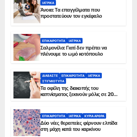
ΙΑΤΡΙΚΆ
Άνοια: Τα επαγγέλματα που
προστατεύουν τον εγκέφαλο
ΕΠΙΚΑΙΡΌΤΗΤΑ
ΙΑΤΡΙΚΆ
Σαλμονέλα: Γιατί δεν πρέπει να
πλένουμε το ωμό κοτόπουλο
ΔΙΑΒΆΣΤΕ
ΕΠΙΚΑΙΡΌΤΗΤΑ
ΙΑΤΡΙΚΆ
ΣΤΙΓΜΙΌΤΥΠΑ
Τα οφέλη της διακοπής του
καπνίσματος ξεκινούν μόλις σε 20
λεπτά
ΕΠΙΚΑΙΡΌΤΗΤΑ
ΙΑΤΡΙΚΆ
ΚΥΡΙΑ ΑΡΘΡΑ
Δύο νέες θεραπείες φέρνουν ελπίδα
στη μάχη κατά του καρκίνου