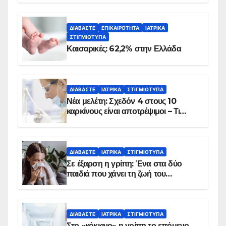
ΔΙΑΒΆΣΤΕ
ΕΠΙΚΑΙΡΌΤΗΤΑ
ΙΑΤΡΙΚΆ
ΣΤΙΓΜΙΌΤΥΠΑ
Καισαρικές: 62,2% στην Ελλάδα
ΔΙΑΒΆΣΤΕ
ΙΑΤΡΙΚΆ
ΣΤΙΓΜΙΌΤΥΠΑ
Νέα μελέτη: Σχεδόν 4 στους 10
καρκίνους είναι αποτρέψιμοι – Τι
δείχνουν τα στοιχεία
ΔΙΑΒΆΣΤΕ
ΙΑΤΡΙΚΆ
ΣΤΙΓΜΙΌΤΥΠΑ
Σε έξαρση η γρίπη: Ένα στα δύο
παιδιά που χάνει τη ζωή του
αντιμετωπίζει υποκείμενο νόσημα –
Εμβολιασμό συνιστούν οι ειδικοί
ΔΙΑΒΆΣΤΕ
ΙΑΤΡΙΚΆ
ΣΤΙΓΜΙΌΤΥΠΑ
Στο «κόκκινο» η γρίπη το επόμενο