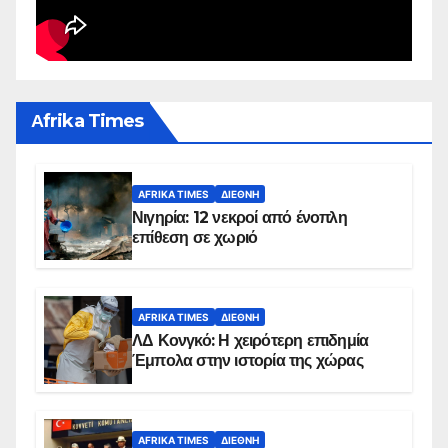
Αfrika Times
AFRIKA TIMES
ΔΙΕΘΝΉ
Νιγηρία: 12 νεκροί από ένοπλη
επίθεση σε χωριό
AFRIKA TIMES
ΔΙΕΘΝΉ
ΛΔ Κονγκό: Η χειρότερη επιδημία
Έμπολα στην ιστορία της χώρας
AFRIKA TIMES
ΔΙΕΘΝΉ