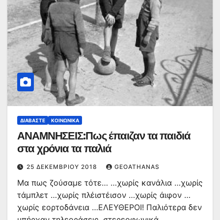
ΔΙΑΒΆΣΤΕ
ΚΟΙΝΩΝΙΚΆ
ΑΝΑΜΝΗΣΕΙΣ:Πως έπαιζαν τα παιδιά
στα χρόνια τα παλιά
25 ΔΕΚΕΜΒΡΊΟΥ 2018
GEOATHANAS
Μα πως ζούσαμε τότε… …χωρίς κανάλια …χωρίς
τάμπλετ …χωρίς πλέιστέισον …χωρίς άιφον …
χωρίς εορτοδάνεια …ΕΛΕΥΘΕΡΟΙ! Παλιότερα δεν
υπήρχαν τηλεοράσεις, στερεοφωνικά,…