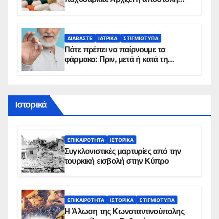
sms για τους δικαιούχους – Οι
προϋποθέσεις ένταξης στο
πρόγραμμα
ΔΙΑΒΆΣΤΕ
ΙΑΤΡΙΚΆ
ΣΤΙΓΜΙΌΤΥΠΑ
Πότε πρέπει να παίρνουμε τα
φάρμακα: Πριν, μετά ή κατά τη
διάρκεια του φαγητού;
Ιστορικά
ΕΠΙΚΑΙΡΌΤΗΤΑ
ΙΣΤΟΡΙΚΆ
Συγκλονιστικές μαρτυρίες από την
τουρκική εισβολή στην Κύπρο
ΕΠΙΚΑΙΡΌΤΗΤΑ
ΙΣΤΟΡΙΚΆ
ΣΤΙΓΜΙΌΤΥΠΑ
Η Άλωση της Κωνσταντινούπολης