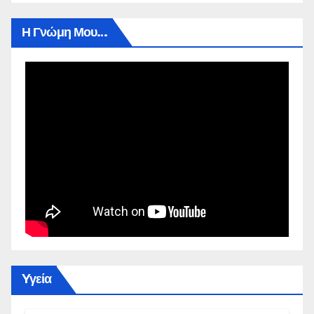
Η Γνώμη Μου…
Yγεία