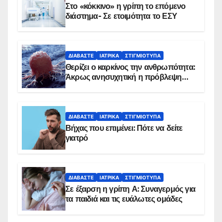
Στο «κόκκινο» η γρίπη το επόμενο
διάστημα- Σε ετοιμότητα το ΕΣΥ
ΔΙΑΒΆΣΤΕ
ΙΑΤΡΙΚΆ
ΣΤΙΓΜΙΌΤΥΠΑ
Θερίζει ο καρκίνος την ανθρωπότητα:
Άκρως ανησυχητική η πρόβλεψη…
ΔΙΑΒΆΣΤΕ
ΙΑΤΡΙΚΆ
ΣΤΙΓΜΙΌΤΥΠΑ
Βήχας που επιμένει: Πότε να δείτε
γιατρό
ΔΙΑΒΆΣΤΕ
ΙΑΤΡΙΚΆ
ΣΤΙΓΜΙΌΤΥΠΑ
Σε έξαρση η γρίπη Α: Συναγερμός για
τα παιδιά και τις ευάλωτες ομάδες