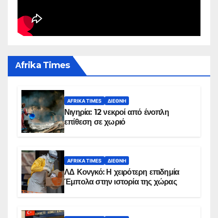
Αfrika Times
AFRIKA TIMES
ΔΙΕΘΝΉ
Νιγηρία: 12 νεκροί από ένοπλη
επίθεση σε χωριό
AFRIKA TIMES
ΔΙΕΘΝΉ
ΛΔ Κονγκό: Η χειρότερη επιδημία
Έμπολα στην ιστορία της χώρας