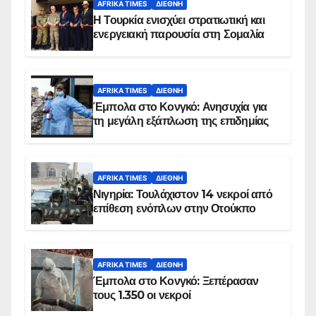
AFRIKA TIMES
ΔΙΕΘΝΉ
Η Τουρκία ενισχύει στρατιωτική και
ενεργειακή παρουσία στη Σομαλία
AFRIKA TIMES
ΔΙΕΘΝΉ
Έμπολα στο Κονγκό: Ανησυχία για
τη μεγάλη εξάπλωση της επιδημίας
AFRIKA TIMES
ΔΙΕΘΝΉ
Νιγηρία: Τουλάχιστον 14 νεκροί από
επίθεση ενόπλων στην Οτούκπο
AFRIKA TIMES
ΔΙΕΘΝΉ
Έμπολα στο Κονγκό: Ξεπέρασαν
τους 1.350 οι νεκροί