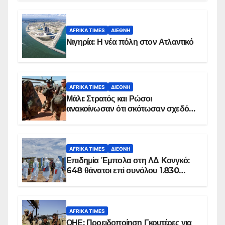
AFRIKA TIMES
ΔΙΕΘΝΉ
Νιγηρία: Η νέα πόλη στον Ατλαντικό
AFRIKA TIMES
ΔΙΕΘΝΉ
Μάλι: Στρατός και Ρώσοι
ανακοίνωσαν ότι σκότωσαν σχεδόν
100 τζιχαντιστές
AFRIKA TIMES
ΔΙΕΘΝΉ
Επιδημία Έμπολα στη ΛΔ Κονγκό:
648 θάνατοι επί συνόλου 1.830
επιβεβαιωμένων κρουσμάτων
AFRIKA TIMES
ΟΗΕ: Προειδοποίηση Γκουτέρες για