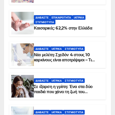
ΔΙΑΒΆΣΤΕ
ΕΠΙΚΑΙΡΌΤΗΤΑ
ΙΑΤΡΙΚΆ
ΣΤΙΓΜΙΌΤΥΠΑ
Καισαρικές: 62,2% στην Ελλάδα
ΔΙΑΒΆΣΤΕ
ΙΑΤΡΙΚΆ
ΣΤΙΓΜΙΌΤΥΠΑ
Νέα μελέτη: Σχεδόν 4 στους 10
καρκίνους είναι αποτρέψιμοι – Τι
δείχνουν τα στοιχεία
ΔΙΑΒΆΣΤΕ
ΙΑΤΡΙΚΆ
ΣΤΙΓΜΙΌΤΥΠΑ
Σε έξαρση η γρίπη: Ένα στα δύο
παιδιά που χάνει τη ζωή του
αντιμετωπίζει υποκείμενο νόσημα –
Εμβολιασμό συνιστούν οι ειδικοί
ΔΙΑΒΆΣΤΕ
ΙΑΤΡΙΚΆ
ΣΤΙΓΜΙΌΤΥΠΑ