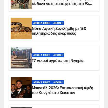
κίνδυνο νέας αιματοχυσίας στο Ελ
Ομπέιντ του Σουδάν
AFRIKA TIMES
ΔΙΕΘΝΉ
Νότια Αφρική:Συνελήφθη με 150
δηλητηριώδεις σκορπιούς
AFRIKA TIMES
ΔΙΕΘΝΉ
17 νεκροί αγρότες στη Νιγηρία
AFRIKA TIMES
ΔΙΕΘΝΉ
Μουντιάλ 2026: Εντυπωσιακή άφιξη
του Κονγκό στο Χιούστον