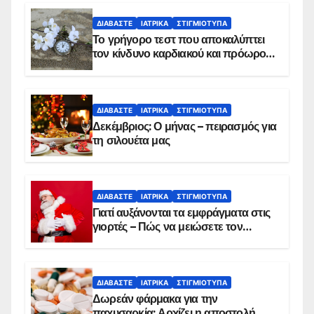
ΔΙΑΒΆΣΤΕ
ΙΑΤΡΙΚΆ
ΣΤΙΓΜΙΌΤΥΠΑ
Το γρήγορο τεστ που αποκαλύπτει
τον κίνδυνο καρδιακού και πρόωρου
θανάτου
ΔΙΑΒΆΣΤΕ
ΙΑΤΡΙΚΆ
ΣΤΙΓΜΙΌΤΥΠΑ
Δεκέμβριος: Ο μήνας – πειρασμός για
τη σιλουέτα μας
ΔΙΑΒΆΣΤΕ
ΙΑΤΡΙΚΆ
ΣΤΙΓΜΙΌΤΥΠΑ
Γιατί αυξάνονται τα εμφράγματα στις
γιορτές – Πώς να μειώσετε τον
κίνδυνο, σύμφωνα με καρδιολόγο
ΔΙΑΒΆΣΤΕ
ΙΑΤΡΙΚΆ
ΣΤΙΓΜΙΌΤΥΠΑ
Δωρεάν φάρμακα για την
παχυσαρκία: Αρχίζει η αποστολή