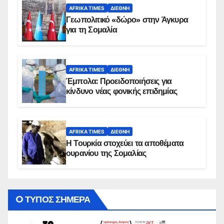
AFRIKA TIMES
ΔΙΕΘΝΉ
Γεωπολιτικό «δώρο» στην Άγκυρα
για τη Σομαλία
AFRIKA TIMES
ΔΙΕΘΝΉ
Έμπολα: Προειδοποιήσεις για
κίνδυνο νέας φονικής επιδημίας
AFRIKA TIMES
ΔΙΕΘΝΉ
Η Τουρκία στοχεύει τα αποθέματα
ουρανίου της Σομαλίας
O ΤΥΠΟΣ ΣΗΜΕΡΑ