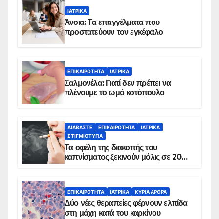
ΙΑΤΡΙΚΆ
Άνοια: Τα επαγγέλματα που
προστατεύουν τον εγκέφαλο
ΕΠΙΚΑΙΡΌΤΗΤΑ
ΙΑΤΡΙΚΆ
Σαλμονέλα: Γιατί δεν πρέπει να
πλένουμε το ωμό κοτόπουλο
ΔΙΑΒΆΣΤΕ
ΕΠΙΚΑΙΡΌΤΗΤΑ
ΙΑΤΡΙΚΆ
ΣΤΙΓΜΙΌΤΥΠΑ
Τα οφέλη της διακοπής του
καπνίσματος ξεκινούν μόλις σε 20
λεπτά
ΕΠΙΚΑΙΡΌΤΗΤΑ
ΙΑΤΡΙΚΆ
ΚΥΡΙΑ ΑΡΘΡΑ
Δύο νέες θεραπείες φέρνουν ελπίδα
στη μάχη κατά του καρκίνου