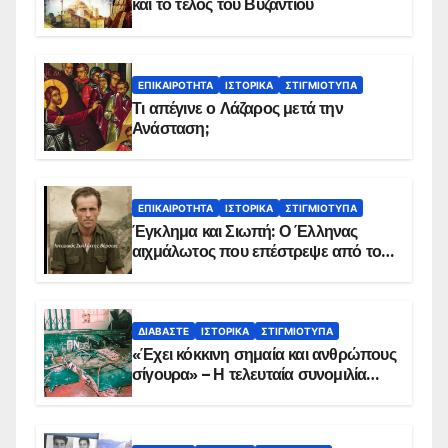
και το τέλος του Βυζαντίου
ΕΠΙΚΑΙΡΌΤΗΤΑ
ΙΣΤΟΡΙΚΆ
ΣΤΙΓΜΙΌΤΥΠΑ
Τι απέγινε ο Λάζαρος μετά την
Ανάσταση;
ΕΠΙΚΑΙΡΌΤΗΤΑ
ΙΣΤΟΡΙΚΆ
ΣΤΙΓΜΙΌΤΥΠΑ
Έγκλημα και Σιωπή: Ο Έλληνας
αιχμάλωτος που επέστρεψε από το
Παραπέτασμα
ΔΙΑΒΆΣΤΕ
ΙΣΤΟΡΙΚΆ
ΣΤΙΓΜΙΌΤΥΠΑ
«Έχει κόκκινη σημαία και ανθρώπους
σίγουρα» – Η τελευταία συνομιλία
των ηρώων στα Ίμια, πριν τη
συντριβή του ελικοπτέρου