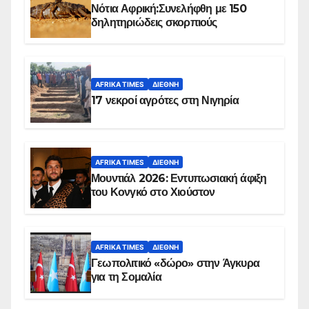
Νότια Αφρική:Συνελήφθη με 150
δηλητηριώδεις σκορπιούς
AFRIKA TIMES
ΔΙΕΘΝΉ
17 νεκροί αγρότες στη Νιγηρία
AFRIKA TIMES
ΔΙΕΘΝΉ
Μουντιάλ 2026: Εντυπωσιακή άφιξη
του Κονγκό στο Χιούστον
AFRIKA TIMES
ΔΙΕΘΝΉ
Γεωπολιτικό «δώρο» στην Άγκυρα
για τη Σομαλία