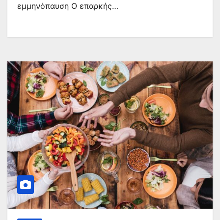
εμμηνόπαυση Ο επαρκής…