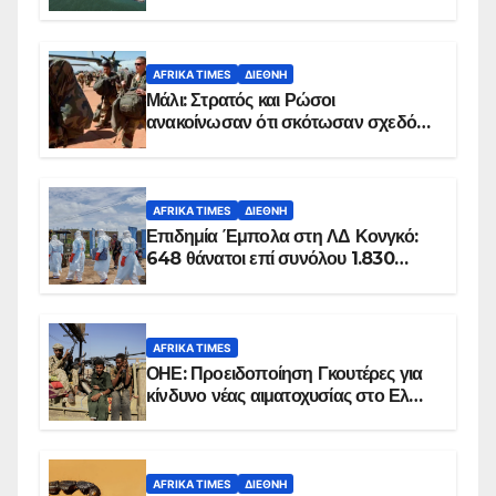
AFRIKA TIMES
ΔΙΕΘΝΉ
Μάλι: Στρατός και Ρώσοι
ανακοίνωσαν ότι σκότωσαν σχεδόν
100 τζιχαντιστές
AFRIKA TIMES
ΔΙΕΘΝΉ
Επιδημία Έμπολα στη ΛΔ Κονγκό:
648 θάνατοι επί συνόλου 1.830
επιβεβαιωμένων κρουσμάτων
AFRIKA TIMES
ΟΗΕ: Προειδοποίηση Γκουτέρες για
κίνδυνο νέας αιματοχυσίας στο Ελ
Ομπέιντ του Σουδάν
AFRIKA TIMES
ΔΙΕΘΝΉ