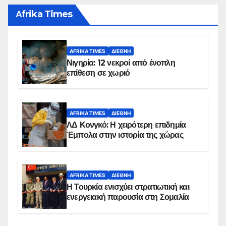
Αfrika Times
AFRIKA TIMES
ΔΙΕΘΝΉ
Νιγηρία: 12 νεκροί από ένοπλη
επίθεση σε χωριό
AFRIKA TIMES
ΔΙΕΘΝΉ
ΛΔ Κονγκό: Η χειρότερη επιδημία
Έμπολα στην ιστορία της χώρας
AFRIKA TIMES
ΔΙΕΘΝΉ
Η Τουρκία ενισχύει στρατιωτική και
ενεργειακή παρουσία στη Σομαλία