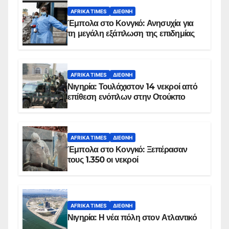
AFRIKA TIMES
ΔΙΕΘΝΉ
Έμπολα στο Κονγκό: Ανησυχία για
τη μεγάλη εξάπλωση της επιδημίας
AFRIKA TIMES
ΔΙΕΘΝΉ
Νιγηρία: Τουλάχιστον 14 νεκροί από
επίθεση ενόπλων στην Οτούκπο
AFRIKA TIMES
ΔΙΕΘΝΉ
Έμπολα στο Κονγκό: Ξεπέρασαν
τους 1.350 οι νεκροί
AFRIKA TIMES
ΔΙΕΘΝΉ
Νιγηρία: Η νέα πόλη στον Ατλαντικό