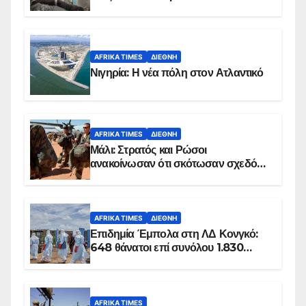
AFRIKA TIMES
ΔΙΕΘΝΉ
Νιγηρία: Η νέα πόλη στον Ατλαντικό
AFRIKA TIMES
ΔΙΕΘΝΉ
Μάλι: Στρατός και Ρώσοι
ανακοίνωσαν ότι σκότωσαν σχεδόν
100 τζιχαντιστές
AFRIKA TIMES
ΔΙΕΘΝΉ
Επιδημία Έμπολα στη ΛΔ Κονγκό:
648 θάνατοι επί συνόλου 1.830
επιβεβαιωμένων κρουσμάτων
AFRIKA TIMES