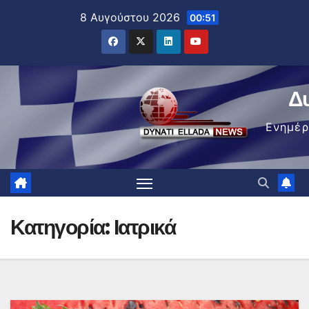
Μετάβαση
8 Αυγούστου 2026
00:51
στο
περιεχόμενο
Δ
Ενημέ
Κατηγορία:
Ιατρικά