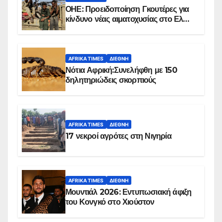
ΟΗΕ: Προειδοποίηση Γκουτέρες για
κίνδυνο νέας αιματοχυσίας στο Ελ
Ομπέιντ του Σουδάν
AFRIKA TIMES
ΔΙΕΘΝΉ
Νότια Αφρική:Συνελήφθη με 150
δηλητηριώδεις σκορπιούς
AFRIKA TIMES
ΔΙΕΘΝΉ
17 νεκροί αγρότες στη Νιγηρία
AFRIKA TIMES
ΔΙΕΘΝΉ
Μουντιάλ 2026: Εντυπωσιακή άφιξη
του Κονγκό στο Χιούστον