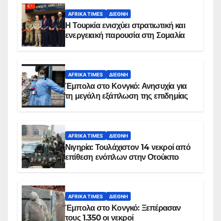
AFRIKA TIMES
ΔΙΕΘΝΉ
Η Τουρκία ενισχύει στρατιωτική και
ενεργειακή παρουσία στη Σομαλία
AFRIKA TIMES
ΔΙΕΘΝΉ
Έμπολα στο Κονγκό: Ανησυχία για
τη μεγάλη εξάπλωση της επιδημίας
AFRIKA TIMES
ΔΙΕΘΝΉ
Νιγηρία: Τουλάχιστον 14 νεκροί από
επίθεση ενόπλων στην Οτούκπο
AFRIKA TIMES
ΔΙΕΘΝΉ
Έμπολα στο Κονγκό: Ξεπέρασαν
τους 1.350 οι νεκροί