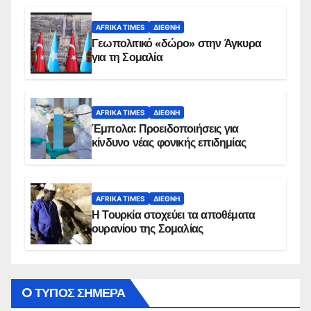
AFRIKA TIMES
ΔΙΕΘΝΉ
Γεωπολιτικό «δώρο» στην Άγκυρα
για τη Σομαλία
AFRIKA TIMES
ΔΙΕΘΝΉ
Έμπολα: Προειδοποιήσεις για
κίνδυνο νέας φονικής επιδημίας
AFRIKA TIMES
ΔΙΕΘΝΉ
Η Τουρκία στοχεύει τα αποθέματα
ουρανίου της Σομαλίας
O ΤΥΠΟΣ ΣΗΜΕΡΑ