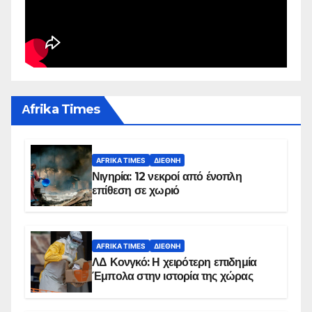
Αfrika Times
AFRIKA TIMES
ΔΙΕΘΝΉ
Νιγηρία: 12 νεκροί από ένοπλη
επίθεση σε χωριό
AFRIKA TIMES
ΔΙΕΘΝΉ
ΛΔ Κονγκό: Η χειρότερη επιδημία
Έμπολα στην ιστορία της χώρας