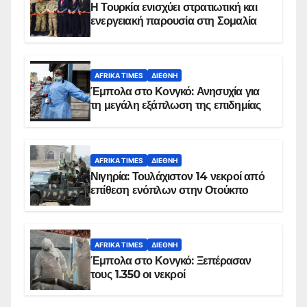
Η Τουρκία ενισχύει στρατιωτική και
ενεργειακή παρουσία στη Σομαλία
AFRIKA TIMES
ΔΙΕΘΝΉ
Έμπολα στο Κονγκό: Ανησυχία για
τη μεγάλη εξάπλωση της επιδημίας
AFRIKA TIMES
ΔΙΕΘΝΉ
Νιγηρία: Τουλάχιστον 14 νεκροί από
επίθεση ενόπλων στην Οτούκπο
AFRIKA TIMES
ΔΙΕΘΝΉ
Έμπολα στο Κονγκό: Ξεπέρασαν
τους 1.350 οι νεκροί