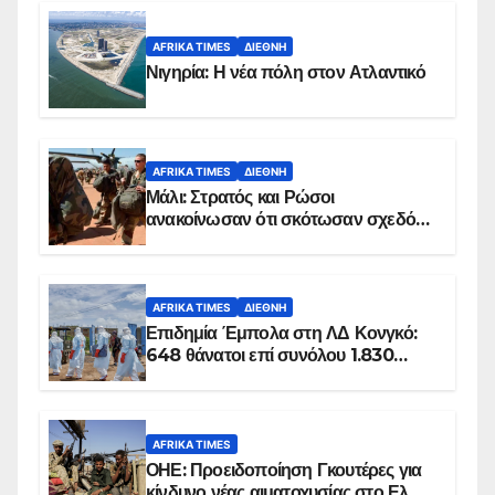
AFRIKA TIMES
ΔΙΕΘΝΉ
Νιγηρία: Η νέα πόλη στον Ατλαντικό
AFRIKA TIMES
ΔΙΕΘΝΉ
Μάλι: Στρατός και Ρώσοι
ανακοίνωσαν ότι σκότωσαν σχεδόν
100 τζιχαντιστές
AFRIKA TIMES
ΔΙΕΘΝΉ
Επιδημία Έμπολα στη ΛΔ Κονγκό:
648 θάνατοι επί συνόλου 1.830
επιβεβαιωμένων κρουσμάτων
AFRIKA TIMES
ΟΗΕ: Προειδοποίηση Γκουτέρες για
κίνδυνο νέας αιματοχυσίας στο Ελ