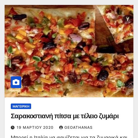
ΜΑΓΕΙΡΙΚΉ
Σαρακοστιανή πίτσα με τέλειο ζυμάρι
19 ΜΑΡΤΊΟΥ 2020
GEOATHANAS
Μπορεί η Ιταλία να φημίζεται για τα ζυμαρικά και