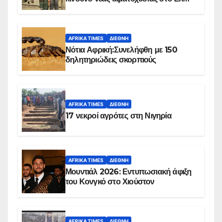
Ομπέιντ του Σουδάν
AFRIKA TIMES
ΔΙΕΘΝΉ
Νότια Αφρική:Συνελήφθη με 150
δηλητηριώδεις σκορπιούς
AFRIKA TIMES
ΔΙΕΘΝΉ
17 νεκροί αγρότες στη Νιγηρία
AFRIKA TIMES
ΔΙΕΘΝΉ
Μουντιάλ 2026: Εντυπωσιακή άφιξη
του Κονγκό στο Χιούστον
AFRIKA TIMES
ΔΙΕΘΝΉ