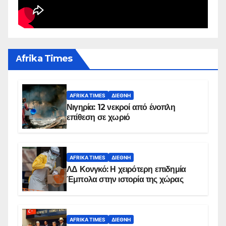
Αfrika Times
AFRIKA TIMES
ΔΙΕΘΝΉ
Νιγηρία: 12 νεκροί από ένοπλη
επίθεση σε χωριό
AFRIKA TIMES
ΔΙΕΘΝΉ
ΛΔ Κονγκό: Η χειρότερη επιδημία
Έμπολα στην ιστορία της χώρας
AFRIKA TIMES
ΔΙΕΘΝΉ