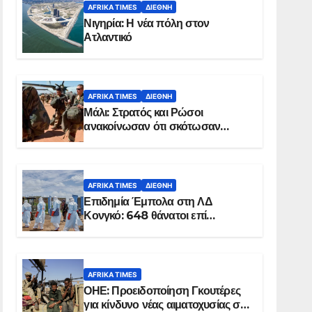
AFRIKA TIMES
ΔΙΕΘΝΉ
Νιγηρία: Η νέα πόλη στον
Ατλαντικό
AFRIKA TIMES
ΔΙΕΘΝΉ
Μάλι: Στρατός και Ρώσοι
ανακοίνωσαν ότι σκότωσαν
σχεδόν 100 τζιχαντιστές
AFRIKA TIMES
ΔΙΕΘΝΉ
Επιδημία Έμπολα στη ΛΔ
Κονγκό: 648 θάνατοι επί
συνόλου 1.830 επιβεβαιωμένων
κρουσμάτων
AFRIKA TIMES
ΟΗΕ: Προειδοποίηση Γκουτέρες
για κίνδυνο νέας αιματοχυσίας στο