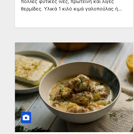
πολλές φυτικές ίνες, πρωτεΐνη και λίγες
θερμίδες. Υλικά 1 κιλό κιμά γαλοπούλας ή…