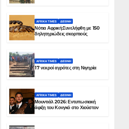
Ελ Ομπέιντ του Σουδάν
AFRIKA TIMES
ΔΙΕΘΝΉ
Νότια Αφρική:Συνελήφθη με 150
δηλητηριώδεις σκορπιούς
AFRIKA TIMES
ΔΙΕΘΝΉ
17 νεκροί αγρότες στη Νιγηρία
AFRIKA TIMES
ΔΙΕΘΝΉ
Μουντιάλ 2026: Εντυπωσιακή
άφιξη του Κονγκό στο Χιούστον