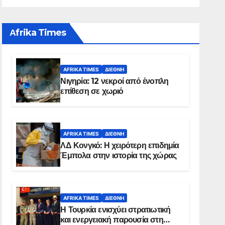
Αfrika Times
AFRIKA TIMES
ΔΙΕΘΝΉ
Νιγηρία: 12 νεκροί από ένοπλη
επίθεση σε χωριό
AFRIKA TIMES
ΔΙΕΘΝΉ
ΛΔ Κονγκό: Η χειρότερη επιδημία
Έμπολα στην ιστορία της χώρας
AFRIKA TIMES
ΔΙΕΘΝΉ
Η Τουρκία ενισχύει στρατιωτική
και ενεργειακή παρουσία στη