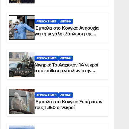
Σομαλία
AFRIKA TIMES
ΔΙΕΘΝΉ
Έμπολα στο Κονγκό: Ανησυχία
για τη μεγάλη εξάπλωση της
επιδημίας
AFRIKA TIMES
ΔΙΕΘΝΉ
Νιγηρία: Τουλάχιστον 14 νεκροί
από επίθεση ενόπλων στην
Οτούκπο
AFRIKA TIMES
ΔΙΕΘΝΉ
Έμπολα στο Κονγκό: Ξεπέρασαν
τους 1.350 οι νεκροί